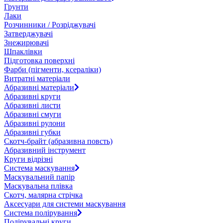
Грунти
Лаки
Розчинники / Розріджувачі
Затверджувачі
Знежирювачі
Шпаклівки
Підготовка поверхні
Фарби (пігменти, ксераліки)
Витратні матеріали
Абразивні матеріали
Абразивні круги
Абразивні листи
Абразивні смуги
Абразивні рулони
Абразивні губки
Скотч-брайт (абразивна повсть)
Абразивний інструмент
Круги відрізні
Система маскування
Маскувальний папір
Маскувальна плівка
Скотч, малярна стрічка
Аксесуари для системи маскування
Система полірування
Полірувальні круги