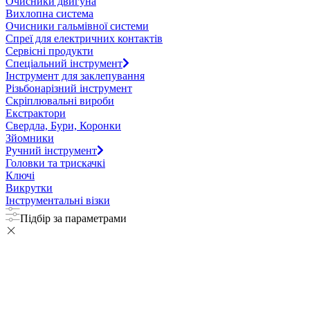
Очисники двигуна
Вихлопна система
Очисники гальмівної системи
Спреї для електричних контактів
Сервісні продукти
Спеціальний інструмент
Інструмент для заклепування
Різьбонарізний інструмент
Скріплювальні вироби
Екстрактори
Свердла, Бури, Коронки
Зйомники
Ручний інструмент
Головки та трискачкі
Ключі
Викрутки
Інструментальні візки
Підбір за параметрами