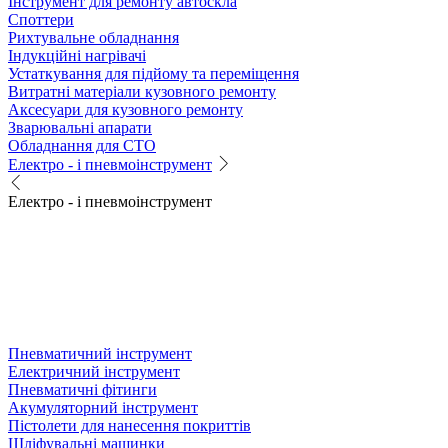
Інструмент для ремонту автоскла
Споттери
Рихтувальне обладнання
Індукційні нагрівачі
Устаткування для підйому та переміщення
Витратні матеріали кузовного ремонту
Аксесуари для кузовного ремонту
Зварювальні апарати
Обладнання для СТО
Електро - і пневмоінструмент
Електро - і пневмоінструмент
Пневматичний інструмент
Електричний інструмент
Пневматичні фітинги
Акумуляторний інструмент
Пістолети для нанесення покриттів
Шліфувальні машинки