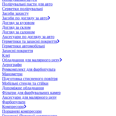
Полірувальні пасти для авто
Серветки полірувальні
Засоби захисту
Засоби по догляду за авто
Догляд за кузовом
Догляд за склом
Догляд за салоном
Аксесуари по догляду за авто
Герметики та захисні покриття
Герметики автомобільні
Захисні покриття
Клеї
Обладнання для малярного цеху
Аерографи
Ремкомплект для фарбопульта
Манометри
Підготовка стисненого повітря
Мобільні стенди та стійки
Допоміжне обладнання
Фільтри для фарбувальних камер
Аксесуари для малярного цеху
Фарбопульти
Компресори
Поршневі компресори
Гвинтові (Роторні) компресори