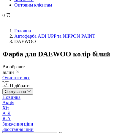
Оптовим клієнтам
0
Головна
Автофарба ADI UPP та NIPPON PAINT
DAEWOO
Фарба для DAEWOO колір білий
Ви обрали:
Білий
Очистити все
Підібрати
Сортування
Новинка
Акція
Хіт
А-Я
Я-А
Зниження ціни
Зростання ціни