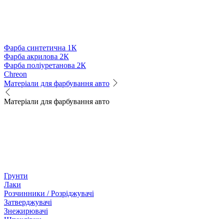
Фарба синтетична 1К
Фарба акрилова 2К
Фарба поліуретанова 2К
Chreon
Матеріали для фарбування авто
Матеріали для фарбування авто
Грунти
Лаки
Розчинники / Розріджувачі
Затверджувачі
Знежирювачі