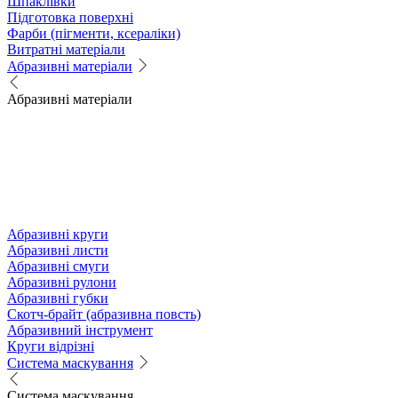
Шпаклівки
Підготовка поверхні
Фарби (пігменти, ксераліки)
Витратні матеріали
Абразивні матеріали
Абразивні матеріали
Абразивні круги
Абразивні листи
Абразивні смуги
Абразивні рулони
Абразивні губки
Скотч-брайт (абразивна повсть)
Абразивний інструмент
Круги відрізні
Система маскування
Система маскування