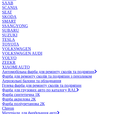
SAAB
SCANIA
SEAT
SKODA
SMART
SSANGYONG
SUBARU
SUZUKI
TESLA
TOYOTA
VOLKSWAGEN
VOLKSWAGEN AUDI
VOLVO
ZEEKR
XIAOMI AUTO
Автомобільна фарба для ремонту сколів та подряпин
Фарба для ремонту сколів та подряпин з пензликом
Аерозольні балони та обладнання
Гелева фарба для ремонту сколів та подряпин
Фарба для грузових авто по каталогу RAL
Фарба синтетична 1К
Фарба акрилова 2К
Фарба поліуретанова 2К
Chreon
Матеріали для фарбування авто