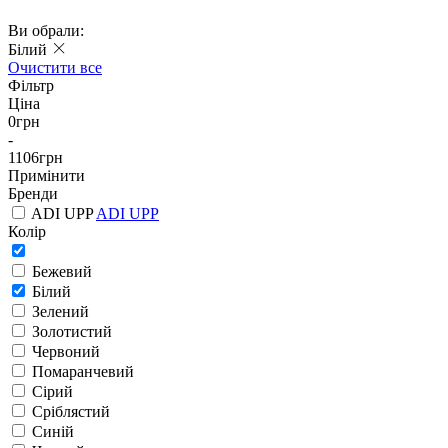
Ви обрали:
Білий
Очистити все
Фільтр
Ціна
0
грн
-
1106
грн
Примінити
Бренди
ADI UPP
ADI UPP
Колір
Бежевий
Білий
Зелений
Золотистий
Червоний
Помаранчевий
Сірий
Сріблястий
Синій