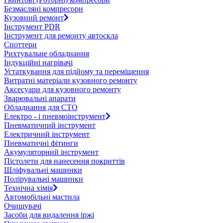
Безмасляні компресори
Кузовний ремонт
Інструмент PDR
Інструмент для ремонту автоскла
Споттери
Рихтувальне обладнання
Індукційні нагрівачі
Устаткування для підйому та переміщення
Витратні матеріали кузовного ремонту
Аксесуари для кузовного ремонту
Зварювальні апарати
Обладнання для СТО
Електро - і пневмоінструмент
Пневматичний інструмент
Електричний інструмент
Пневматичні фітинги
Акумуляторний інструмент
Пістолети для нанесення покриттів
Шліфувальні машинки
Полірувальні машинки
Технічна хімія
Автомобільні мастила
Очищувачі
Засоби для видалення іржі