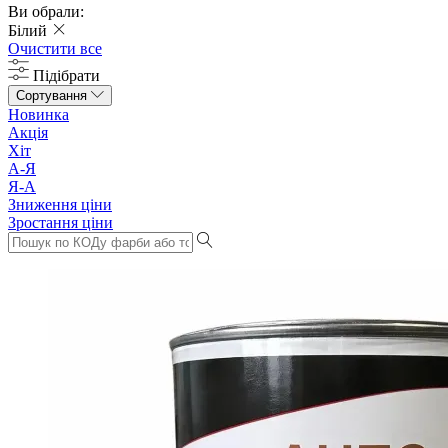
Ви обрали:
Білий
Очистити все
Підібрати
Сортування
Новинка
Акція
Хіт
А-Я
Я-А
Зниження ціни
Зростання ціни