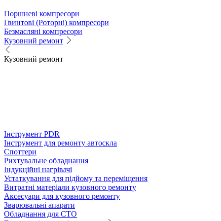
Поршневі компресори
Гвинтові (Роторні) компресори
Безмасляні компресори
Кузовний ремонт
Кузовний ремонт
Інструмент PDR
Інструмент для ремонту автоскла
Споттери
Рихтувальне обладнання
Індукційні нагрівачі
Устаткування для підйому та переміщення
Витратні матеріали кузовного ремонту
Аксесуари для кузовного ремонту
Зварювальні апарати
Обладнання для СТО