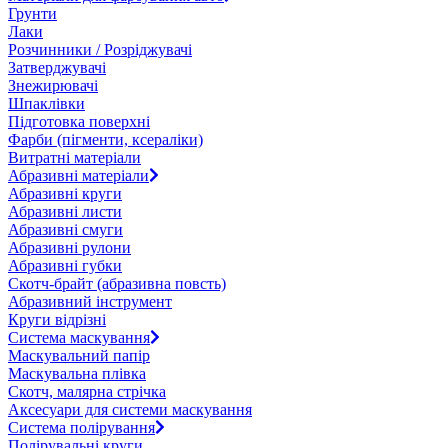
Грунти
Лаки
Розчинники / Розріджувачі
Затверджувачі
Знежирювачі
Шпаклівки
Підготовка поверхні
Фарби (пігменти, ксераліки)
Витратні матеріали
Абразивні матеріали
Абразивні круги
Абразивні листи
Абразивні смуги
Абразивні рулони
Абразивні губки
Скотч-брайт (абразивна повсть)
Абразивний інструмент
Круги відрізні
Система маскування
Маскувальний папір
Маскувальна плівка
Скотч, малярна стрічка
Аксесуари для системи маскування
Система полірування
Полірувальні круги