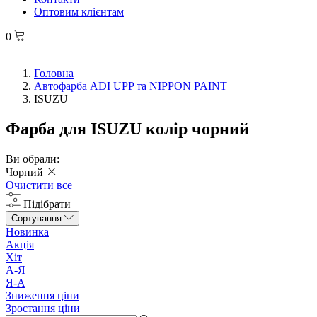
Оптовим клієнтам
0
Головна
Автофарба ADI UPP та NIPPON PAINT
ISUZU
Фарба для ISUZU колір чорний
Ви обрали:
Чорний
Очистити все
Підібрати
Сортування
Новинка
Акція
Хіт
А-Я
Я-А
Зниження ціни
Зростання ціни