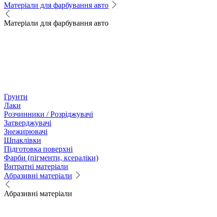
Матеріали для фарбування авто
Матеріали для фарбування авто
Грунти
Лаки
Розчинники / Розріджувачі
Затверджувачі
Знежирювачі
Шпаклівки
Підготовка поверхні
Фарби (пігменти, ксераліки)
Витратні матеріали
Абразивні матеріали
Абразивні матеріали