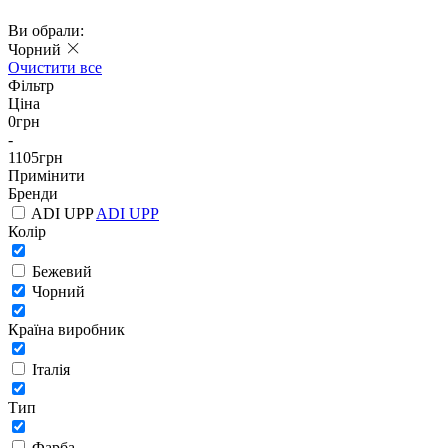
Ви обрали:
Чорний
Очистити все
Фільтр
Ціна
0
грн
-
1105
грн
Примінити
Бренди
ADI UPP
ADI UPP
Колір
Бежевий
Чорний
Країна виробник
Італія
Тип
Фарба