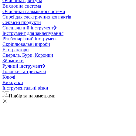
Очисники двигуна
Вихлопна система
Очисники гальмівної системи
Спреї для електричних контактів
Сервісні продукти
Спеціальний інструмент
Інструмент для заклепування
Різьбонарізний інструмент
Скріплювальні вироби
Екстрактори
Свердла, Бури, Коронки
Зйомники
Ручний інструмент
Головки та трискачкі
Ключі
Викрутки
Інструментальні візки
Підбір за параметрами