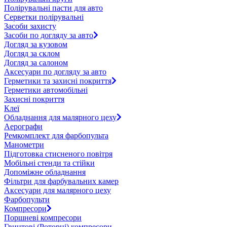
Полірувальні пасти для авто
Серветки полірувальні
Засоби захисту
Засоби по догляду за авто
Догляд за кузовом
Догляд за склом
Догляд за салоном
Аксесуари по догляду за авто
Герметики та захисні покриття
Герметики автомобільні
Захисні покриття
Клеї
Обладнання для малярного цеху
Аерографи
Ремкомплект для фарбопульта
Манометри
Підготовка стисненого повітря
Мобільні стенди та стійки
Допоміжне обладнання
Фільтри для фарбувальних камер
Аксесуари для малярного цеху
Фарбопульти
Компресори
Поршневі компресори
Гвинтові (Роторні) компресори