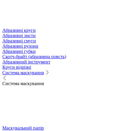
Абразивні круги
Абразивні листи
Абразивні смуги
Абразивні рулони
Абразивні губки
Скотч-брайт (абразивна повсть)
Абразивний інструмент
Круги відрізні
Система маскування
Система маскування
Маскувальний папір