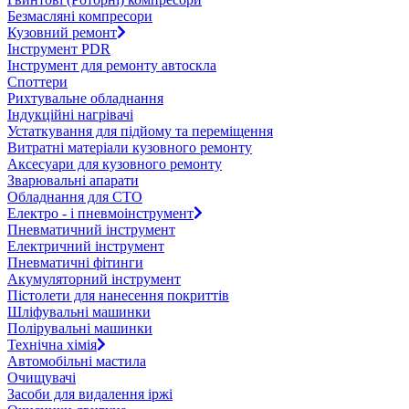
Безмасляні компресори
Кузовний ремонт
Інструмент PDR
Інструмент для ремонту автоскла
Споттери
Рихтувальне обладнання
Індукційні нагрівачі
Устаткування для підйому та переміщення
Витратні матеріали кузовного ремонту
Аксесуари для кузовного ремонту
Зварювальні апарати
Обладнання для СТО
Електро - і пневмоінструмент
Пневматичний інструмент
Електричний інструмент
Пневматичні фітинги
Акумуляторний інструмент
Пістолети для нанесення покриттів
Шліфувальні машинки
Полірувальні машинки
Технічна хімія
Автомобільні мастила
Очищувачі
Засоби для видалення іржі