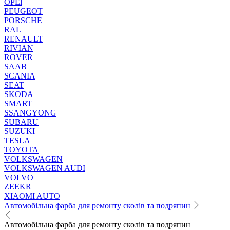
OPEl
PEUGEOT
PORSCHE
RAL
RENAULT
RIVIAN
ROVER
SAAB
SCANIA
SEAT
SKODA
SMART
SSANGYONG
SUBARU
SUZUKI
TESLA
TOYOTA
VOLKSWAGEN
VOLKSWAGEN AUDI
VOLVO
ZEEKR
XIAOMI AUTO
Автомобільна фарба для ремонту сколів та подряпин
Автомобільна фарба для ремонту сколів та подряпин