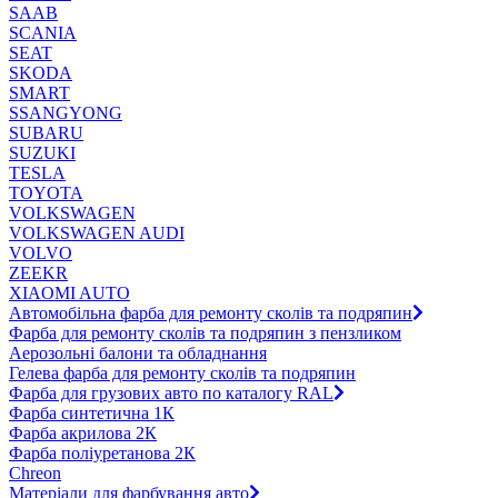
SAAB
SCANIA
SEAT
SKODA
SMART
SSANGYONG
SUBARU
SUZUKI
TESLA
TOYOTA
VOLKSWAGEN
VOLKSWAGEN AUDI
VOLVO
ZEEKR
XIAOMI AUTO
Автомобільна фарба для ремонту сколів та подряпин
Фарба для ремонту сколів та подряпин з пензликом
Аерозольні балони та обладнання
Гелева фарба для ремонту сколів та подряпин
Фарба для грузових авто по каталогу RAL
Фарба синтетична 1К
Фарба акрилова 2К
Фарба поліуретанова 2К
Chreon
Матеріали для фарбування авто