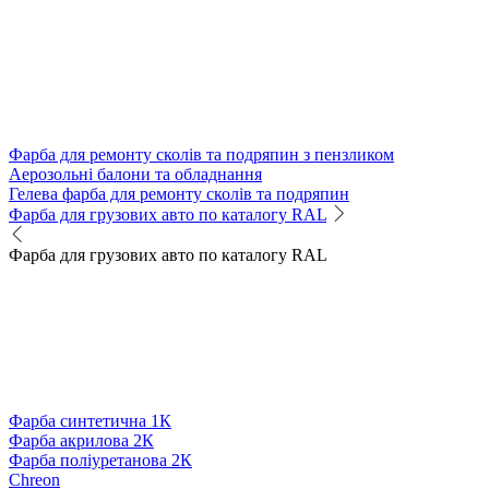
Фарба для ремонту сколів та подряпин з пензликом
Аерозольні балони та обладнання
Гелева фарба для ремонту сколів та подряпин
Фарба для грузових авто по каталогу RAL
Фарба для грузових авто по каталогу RAL
Фарба синтетична 1К
Фарба акрилова 2К
Фарба поліуретанова 2К
Chreon