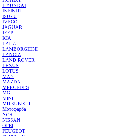
HYUNDAI
INFINITI
ISUZU
IVECO
JAGUAR
JEEP
KIA
LADA
LAMBORGHINI
LANCIA
LAND ROVER
LEXUS
LOTUS
MAN
MAZDA
MERCEDES
MG
MINI
MITSUBISHI
Мотофарба
NCS
NISSAN
OPEl
PEUGEOT