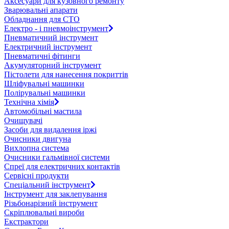
Аксесуари для кузовного ремонту
Зварювальні апарати
Обладнання для СТО
Електро - і пневмоінструмент
Пневматичний інструмент
Електричний інструмент
Пневматичні фітинги
Акумуляторний інструмент
Пістолети для нанесення покриттів
Шліфувальні машинки
Полірувальні машинки
Технічна хімія
Автомобільні мастила
Очищувачі
Засоби для видалення іржі
Очисники двигуна
Вихлопна система
Очисники гальмівної системи
Спреї для електричних контактів
Сервісні продукти
Спеціальний інструмент
Інструмент для заклепування
Різьбонарізний інструмент
Скріплювальні вироби
Екстрактори