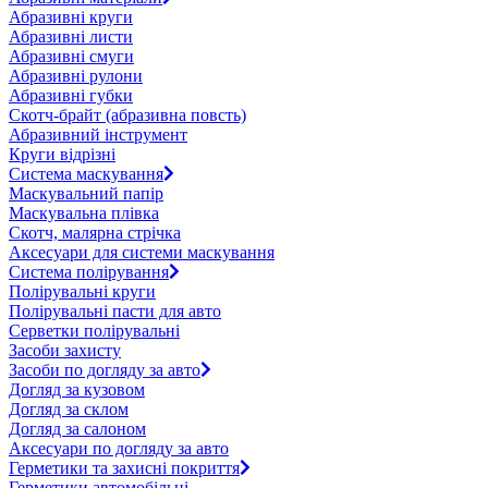
Абразивні круги
Абразивні листи
Абразивні смуги
Абразивні рулони
Абразивні губки
Скотч-брайт (абразивна повсть)
Абразивний інструмент
Круги відрізні
Система маскування
Маскувальний папір
Маскувальна плівка
Скотч, малярна стрічка
Аксесуари для системи маскування
Система полірування
Полірувальні круги
Полірувальні пасти для авто
Серветки полірувальні
Засоби захисту
Засоби по догляду за авто
Догляд за кузовом
Догляд за склом
Догляд за салоном
Аксесуари по догляду за авто
Герметики та захисні покриття
Герметики автомобільні