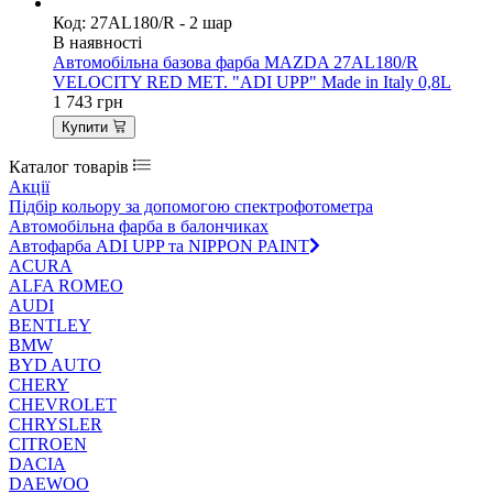
Код: 27AL180/R - 2 шар
В наявності
Автомобільна базова фарба MAZDA 27AL180/R
VELOCITY RED MET. "ADI UPP" Made in Italy 0,8L
1 743
грн
Купити
Каталог товарів
Акції
Підбір кольору за допомогою спектрофотометра
Автомобільна фарба в балончиках
Автофарба ADI UPP та NIPPON PAINT
ACURA
ALFA ROMEO
AUDI
BENTLEY
BMW
BYD AUTO
CHERY
CHEVROLET
CHRYSLER
CITROEN
DACIA
DAEWOO