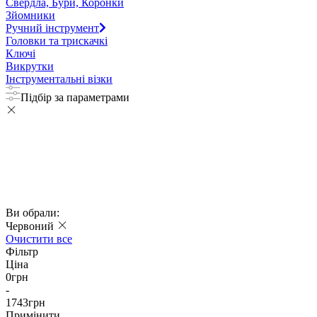
Свердла, Бури, Коронки
Зйомники
Ручний інструмент
Головки та трискачкі
Ключі
Викрутки
Інструментальні візки
Підбір за параметрами
Ви обрали:
Червоний
Очистити все
Фільтр
Ціна
0
грн
-
1743
грн
Примінити