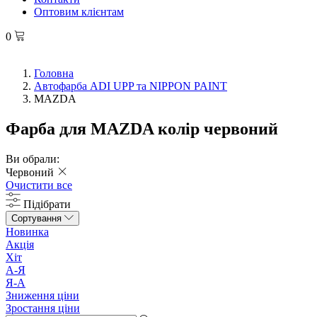
Оптовим клієнтам
0
Головна
Автофарба ADI UPP та NIPPON PAINT
MAZDA
Фарба для MAZDA колір червоний
Ви обрали:
Червоний
Очистити все
Підібрати
Сортування
Новинка
Акція
Хіт
А-Я
Я-А
Зниження ціни
Зростання ціни