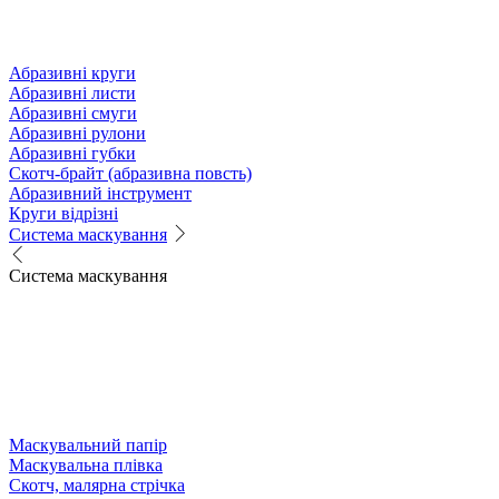
Абразивні круги
Абразивні листи
Абразивні смуги
Абразивні рулони
Абразивні губки
Скотч-брайт (абразивна повсть)
Абразивний інструмент
Круги відрізні
Система маскування
Система маскування
Маскувальний папір
Маскувальна плівка
Скотч, малярна стрічка