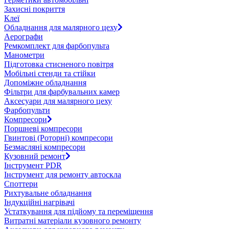
Захисні покриття
Клеї
Обладнання для малярного цеху
Аерографи
Ремкомплект для фарбопульта
Манометри
Підготовка стисненого повітря
Мобільні стенди та стійки
Допоміжне обладнання
Фільтри для фарбувальних камер
Аксесуари для малярного цеху
Фарбопульти
Компресори
Поршневі компресори
Гвинтові (Роторні) компресори
Безмасляні компресори
Кузовний ремонт
Інструмент PDR
Інструмент для ремонту автоскла
Споттери
Рихтувальне обладнання
Індукційні нагрівачі
Устаткування для підйому та переміщення
Витратні матеріали кузовного ремонту