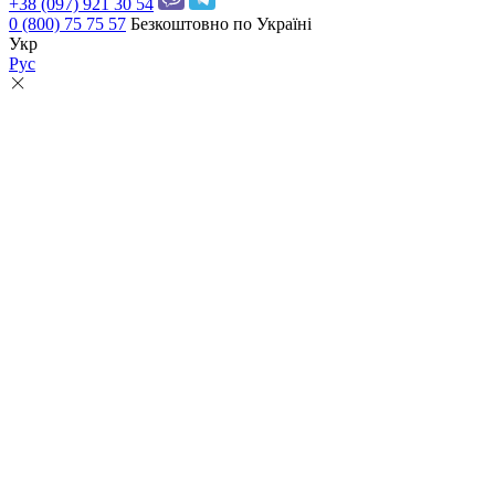
+38 (097) 921 30 54
0 (800) 75 75 57
Безкоштовно по Україні
Укр
Рус