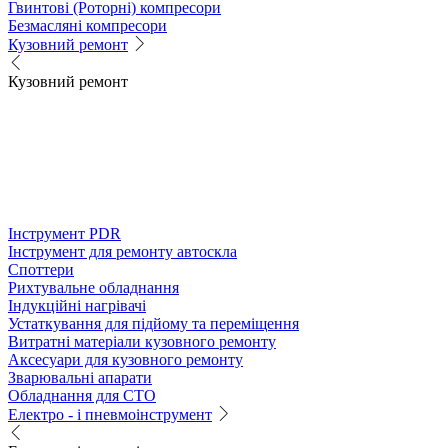
Гвинтові (Роторні) компресори
Безмасляні компресори
Кузовний ремонт
Кузовний ремонт
Інструмент PDR
Інструмент для ремонту автоскла
Споттери
Рихтувальне обладнання
Індукційні нагрівачі
Устаткування для підйому та переміщення
Витратні матеріали кузовного ремонту
Аксесуари для кузовного ремонту
Зварювальні апарати
Обладнання для СТО
Електро - і пневмоінструмент