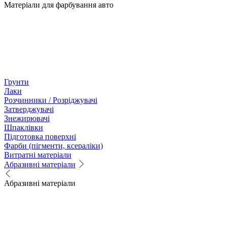
Матеріали для фарбування авто
Грунти
Лаки
Розчинники / Розріджувачі
Затверджувачі
Знежирювачі
Шпаклівки
Підготовка поверхні
Фарби (пігменти, ксераліки)
Витратні матеріали
Абразивні матеріали
Абразивні матеріали