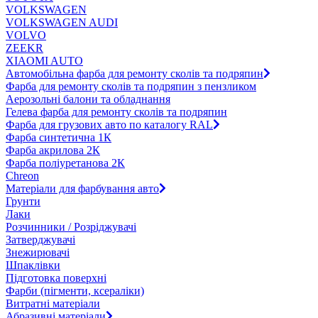
VOLKSWAGEN
VOLKSWAGEN AUDI
VOLVO
ZEEKR
XIAOMI AUTO
Автомобільна фарба для ремонту сколів та подряпин
Фарба для ремонту сколів та подряпин з пензликом
Аерозольні балони та обладнання
Гелева фарба для ремонту сколів та подряпин
Фарба для грузових авто по каталогу RAL
Фарба синтетична 1К
Фарба акрилова 2К
Фарба поліуретанова 2К
Chreon
Матеріали для фарбування авто
Грунти
Лаки
Розчинники / Розріджувачі
Затверджувачі
Знежирювачі
Шпаклівки
Підготовка поверхні
Фарби (пігменти, ксераліки)
Витратні матеріали
Абразивні матеріали