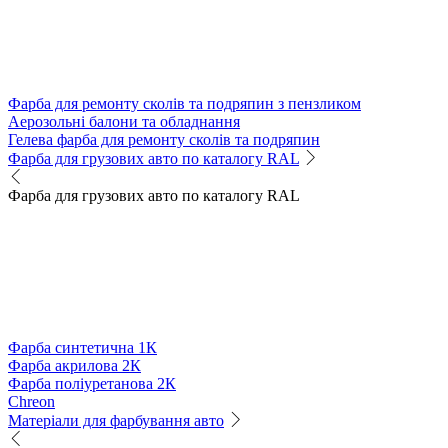
Фарба для ремонту сколів та подряпин з пензликом
Аерозольні балони та обладнання
Гелева фарба для ремонту сколів та подряпин
Фарба для грузових авто по каталогу RAL
Фарба для грузових авто по каталогу RAL
Фарба синтетична 1К
Фарба акрилова 2К
Фарба поліуретанова 2К
Chreon
Матеріали для фарбування авто