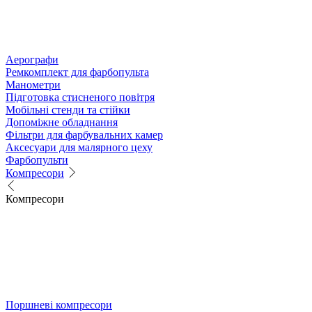
Аерографи
Ремкомплект для фарбопульта
Манометри
Підготовка стисненого повітря
Мобільні стенди та стійки
Допоміжне обладнання
Фільтри для фарбувальних камер
Аксесуари для малярного цеху
Фарбопульти
Компресори
Компресори
Поршневі компресори