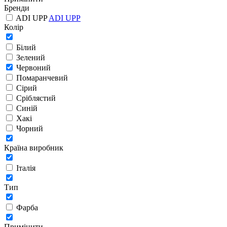
Бренди
ADI UPP
ADI UPP
Колір
Білий
Зелений
Червоний
Помаранчевий
Сірий
Сріблястий
Синій
Хакі
Чорний
Країна виробник
Італія
Тип
Фарба
Примінити