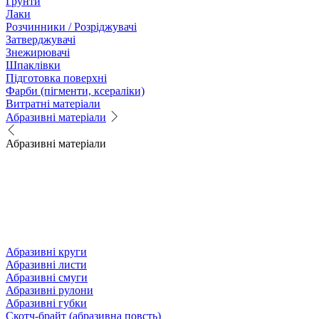
Грунти
Лаки
Розчинники / Розріджувачі
Затверджувачі
Знежирювачі
Шпаклівки
Підготовка поверхні
Фарби (пігменти, ксераліки)
Витратні матеріали
Абразивні матеріали
Абразивні матеріали
Абразивні круги
Абразивні листи
Абразивні смуги
Абразивні рулони
Абразивні губки
Скотч-брайт (абразивна повсть)