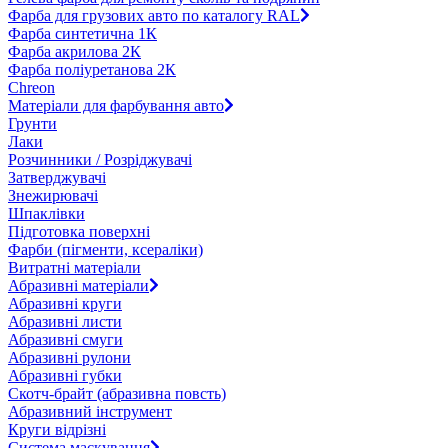
Фарба для грузових авто по каталогу RAL
Фарба синтетична 1К
Фарба акрилова 2К
Фарба поліуретанова 2К
Chreon
Матеріали для фарбування авто
Грунти
Лаки
Розчинники / Розріджувачі
Затверджувачі
Знежирювачі
Шпаклівки
Підготовка поверхні
Фарби (пігменти, ксераліки)
Витратні матеріали
Абразивні матеріали
Абразивні круги
Абразивні листи
Абразивні смуги
Абразивні рулони
Абразивні губки
Скотч-брайт (абразивна повсть)
Абразивний інструмент
Круги відрізні
Система маскування