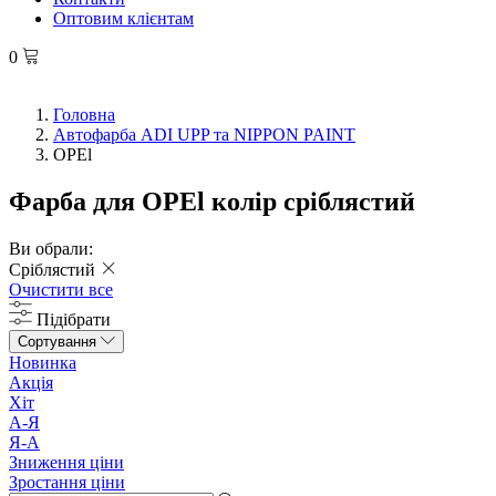
Оптовим клієнтам
0
Головна
Автофарба ADI UPP та NIPPON PAINT
OPEl
Фарба для OPEl колір сріблястий
Ви обрали:
Сріблястий
Очистити все
Підібрати
Сортування
Новинка
Акція
Хіт
А-Я
Я-А
Зниження ціни
Зростання ціни