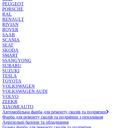
PEUGEOT
PORSCHE
RAL
RENAULT
RIVIAN
ROVER
SAAB
SCANIA
SEAT
SKODA
SMART
SSANGYONG
SUBARU
SUZUKI
TESLA
TOYOTA
VOLKSWAGEN
VOLKSWAGEN AUDI
VOLVO
ZEEKR
XIAOMI AUTO
Автомобільна фарба для ремонту сколів та подряпин
Фарба для ремонту сколів та подряпин з пензликом
Аерозольні балони та обладнання
Гелева фарба для ремонту сколів та подряпин