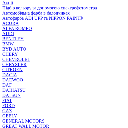
Акції
Підбір кольору за допомогою спектрофотометра
Автомобільна фарба в балончиках
Автофарба ADI UPP та NIPPON PAINT
ACURA
ALFA ROMEO
AUDI
BENTLEY
BMW
BYD AUTO
CHERY
CHEVROLET
CHRYSLER
CITROEN
DACIA
DAEWOO
DAF
DAIHATSU
DATSUN
FIAT
FORD
GAZ
GEELY
GENERAL MOTORS
GREAT WALL MOTOR