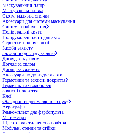
Маскувальний папір
Маскувальна плівка
Скотч, малярна стрічка
Аксесуари для системи маскування
Система полірування
Полірувальні круги
Полірувальні пасти для авто
Серветки полірувальні
Засоби захисту
Засоби по догляду за авто
Догляд за кузовом
Догляд за склом
Догляд за салоном
Аксесуари по догляду за авто
Герметики та захисні покриття
Герметики автомобільні
Захисні покриття
Клеї
Обладнання для малярного цеху
Аерографи
Ремкомплект для фарбопульта
Манометри
Підготовка стисненого повітря
Мобільні стенди та стійки