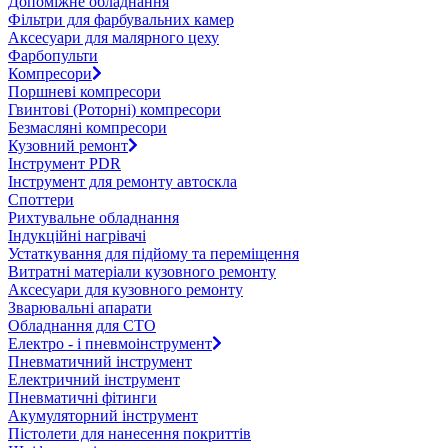
Допоміжне обладнання
Фільтри для фарбувальних камер
Аксесуари для малярного цеху
Фарбопульти
Компресори
Поршневі компресори
Гвинтові (Роторні) компресори
Безмасляні компресори
Кузовний ремонт
Інструмент PDR
Інструмент для ремонту автоскла
Споттери
Рихтувальне обладнання
Індукційні нагрівачі
Устаткування для підйому та переміщення
Витратні матеріали кузовного ремонту
Аксесуари для кузовного ремонту
Зварювальні апарати
Обладнання для СТО
Електро - і пневмоінструмент
Пневматичний інструмент
Електричний інструмент
Пневматичні фітинги
Акумуляторний інструмент
Пістолети для нанесення покриттів