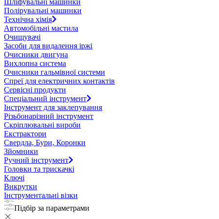
Шліфувальні машинки
Полірувальні машинки
Технічна хімія
Автомобільні мастила
Очищувачі
Засоби для видалення іржі
Очисники двигуна
Вихлопна система
Очисники гальмівної системи
Спреї для електричних контактів
Сервісні продукти
Спеціальний інструмент
Інструмент для заклепування
Різьбонарізний інструмент
Скріплювальні вироби
Екстрактори
Свердла, Бури, Коронки
Зйомники
Ручний інструмент
Головки та трискачкі
Ключі
Викрутки
Інструментальні візки
Підбір за параметрами