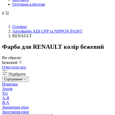
Оптовим клієнтам
0
Головна
Автофарба ADI UPP та NIPPON PAINT
RENAULT
Фарба для RENAULT колір бежевий
Ви обрали:
Бежевий
Очистити все
Підібрати
Сортування
Новинка
Акція
Хіт
А-Я
Я-А
Зниження ціни
Зростання ціни