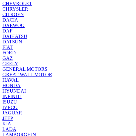
CHEVROLET
CHRYSLER
CITROEN
DACIA
DAEWOO
DAF
DAIHATSU
DATSUN
FIAT
FORD
GAZ
GEELY
GENERAL MOTORS
GREAT WALL MOTOR
HAVAL
HONDA
HYUNDAI
INFINITI
ISUZU
IVECO
JAGUAR
JEEP
KIA
LADA
LAMBORGHINI