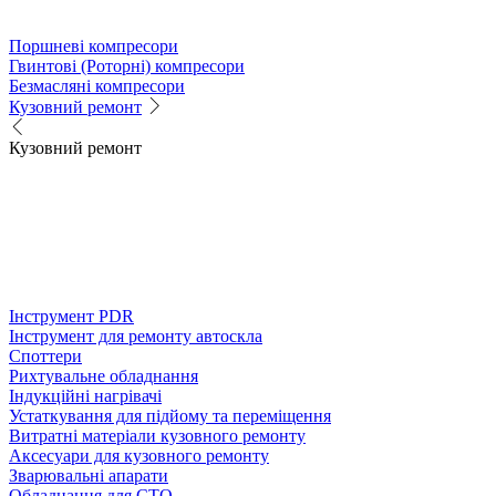
Поршневі компресори
Гвинтові (Роторні) компресори
Безмасляні компресори
Кузовний ремонт
Кузовний ремонт
Інструмент PDR
Інструмент для ремонту автоскла
Споттери
Рихтувальне обладнання
Індукційні нагрівачі
Устаткування для підйому та переміщення
Витратні матеріали кузовного ремонту
Аксесуари для кузовного ремонту
Зварювальні апарати
Обладнання для СТО