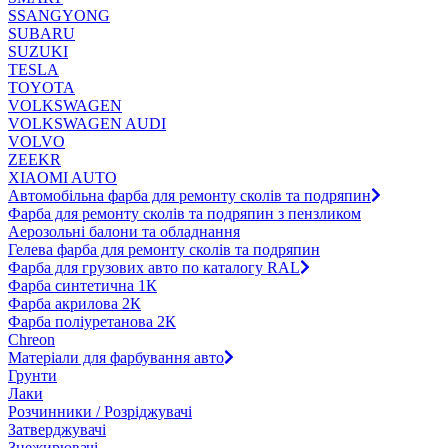
SSANGYONG
SUBARU
SUZUKI
TESLA
TOYOTA
VOLKSWAGEN
VOLKSWAGEN AUDI
VOLVO
ZEEKR
XIAOMI AUTO
Автомобільна фарба для ремонту сколів та подряпин
Фарба для ремонту сколів та подряпин з пензликом
Аерозольні балони та обладнання
Гелева фарба для ремонту сколів та подряпин
Фарба для грузових авто по каталогу RAL
Фарба синтетична 1К
Фарба акрилова 2К
Фарба поліуретанова 2К
Chreon
Матеріали для фарбування авто
Грунти
Лаки
Розчинники / Розріджувачі
Затверджувачі
Знежирювачі