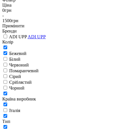
Ціна
0
грн
-
1500
грн
Примінити
Бренди
ADI UPP
ADI UPP
Колір
Бежевий
Білий
Червоний
Помаранчевий
Сірий
Сріблястий
Чорний
Країна виробник
Італія
Тип