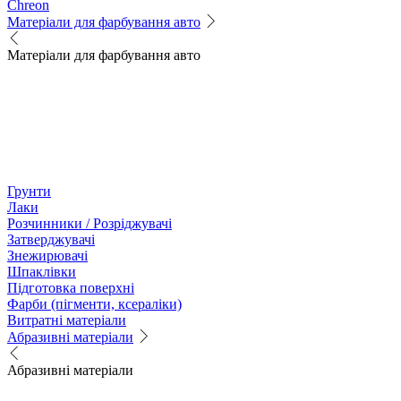
Chreon
Матеріали для фарбування авто
Матеріали для фарбування авто
Грунти
Лаки
Розчинники / Розріджувачі
Затверджувачі
Знежирювачі
Шпаклівки
Підготовка поверхні
Фарби (пігменти, ксераліки)
Витратні матеріали
Абразивні матеріали
Абразивні матеріали