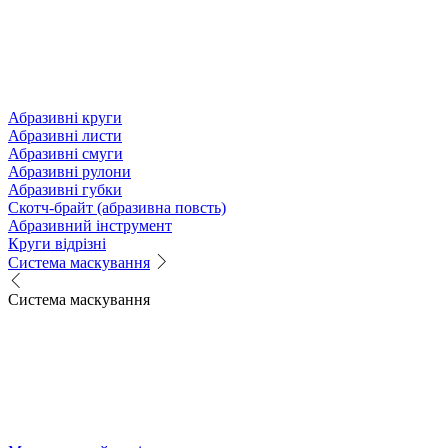
Абразивні круги
Абразивні листи
Абразивні смуги
Абразивні рулони
Абразивні губки
Скотч-брайт (абразивна повсть)
Абразивний інструмент
Круги відрізні
Система маскування
Система маскування