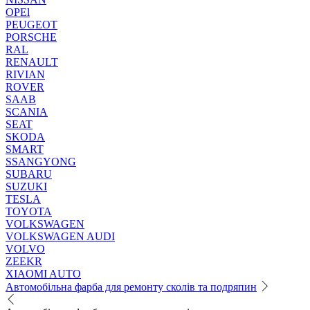
OPEl
PEUGEOT
PORSCHE
RAL
RENAULT
RIVIAN
ROVER
SAAB
SCANIA
SEAT
SKODA
SMART
SSANGYONG
SUBARU
SUZUKI
TESLA
TOYOTA
VOLKSWAGEN
VOLKSWAGEN AUDI
VOLVO
ZEEKR
XIAOMI AUTO
Автомобільна фарба для ремонту сколів та подряпин