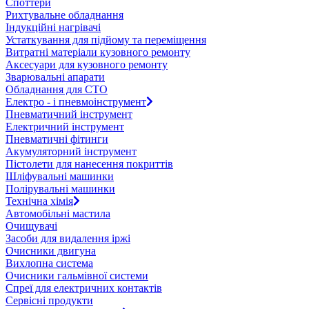
Споттери
Рихтувальне обладнання
Індукційні нагрівачі
Устаткування для підйому та переміщення
Витратні матеріали кузовного ремонту
Аксесуари для кузовного ремонту
Зварювальні апарати
Обладнання для СТО
Електро - і пневмоінструмент
Пневматичний інструмент
Електричний інструмент
Пневматичні фітинги
Акумуляторний інструмент
Пістолети для нанесення покриттів
Шліфувальні машинки
Полірувальні машинки
Технічна хімія
Автомобільні мастила
Очищувачі
Засоби для видалення іржі
Очисники двигуна
Вихлопна система
Очисники гальмівної системи
Спреї для електричних контактів
Сервісні продукти