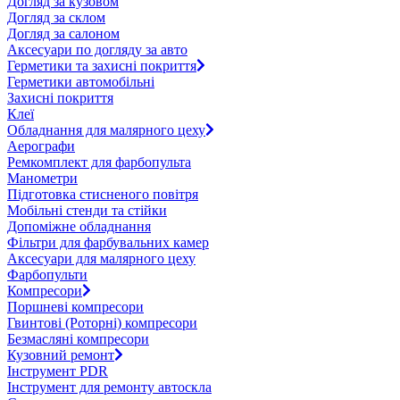
Догляд за кузовом
Догляд за склом
Догляд за салоном
Аксесуари по догляду за авто
Герметики та захисні покриття
Герметики автомобільні
Захисні покриття
Клеї
Обладнання для малярного цеху
Аерографи
Ремкомплект для фарбопульта
Манометри
Підготовка стисненого повітря
Мобільні стенди та стійки
Допоміжне обладнання
Фільтри для фарбувальних камер
Аксесуари для малярного цеху
Фарбопульти
Компресори
Поршневі компресори
Гвинтові (Роторні) компресори
Безмасляні компресори
Кузовний ремонт
Інструмент PDR
Інструмент для ремонту автоскла