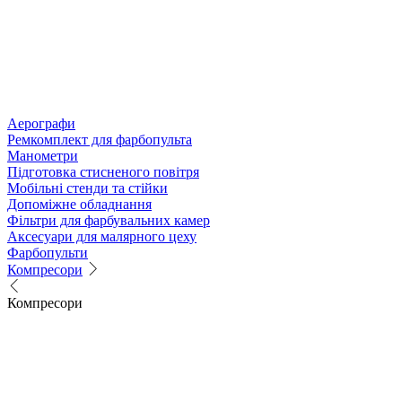
Аерографи
Ремкомплект для фарбопульта
Манометри
Підготовка стисненого повітря
Мобільні стенди та стійки
Допоміжне обладнання
Фільтри для фарбувальних камер
Аксесуари для малярного цеху
Фарбопульти
Компресори
Компресори