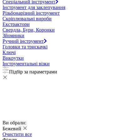
Спеціальний інструмент
Інструмент для заклепування
Різьбонарізний інструмент
Скріплювальні вироби
Екстрактори
Свердла, Бури, Коронки
Зйомники
Ручний інструмент
Головки та трискачкі
Ключі
Викрутки
Інструментальні візки
Підбір за параметрами
Ви обрали:
Бежевий
Очистити все
Фільтр