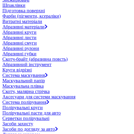
Шпаклівки
Підготовка поверхні
Фарби (пігменти, ксераліки)
Витратні матеріали
Абразивні матеріали
Абразивні круги
Абразивні листи
Абразивні смуги
Абразивні рулони
Абразивні губки
Скотч-брайт (абразивна повсть)
Абразивний інструмент
Круги відрізні
Система маскування
Маскувальний папір
Маскувальна плівка
Скотч, малярна стрічка
Аксесуари для системи маскування
Система полірування
Полірувальні круги
Полірувальні пасти для авто
Серветки полірувальні
Засоби захисту
Засоби по догляду за авто