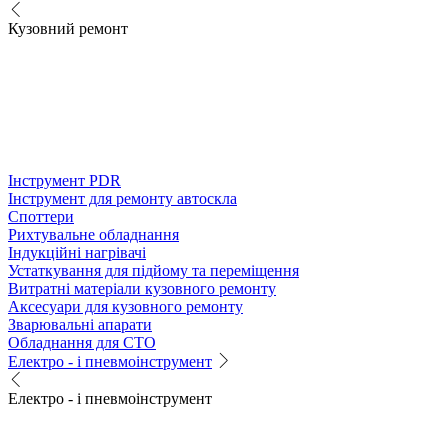
Кузовний ремонт
Інструмент PDR
Інструмент для ремонту автоскла
Споттери
Рихтувальне обладнання
Індукційні нагрівачі
Устаткування для підйому та переміщення
Витратні матеріали кузовного ремонту
Аксесуари для кузовного ремонту
Зварювальні апарати
Обладнання для СТО
Електро - і пневмоінструмент
Електро - і пневмоінструмент