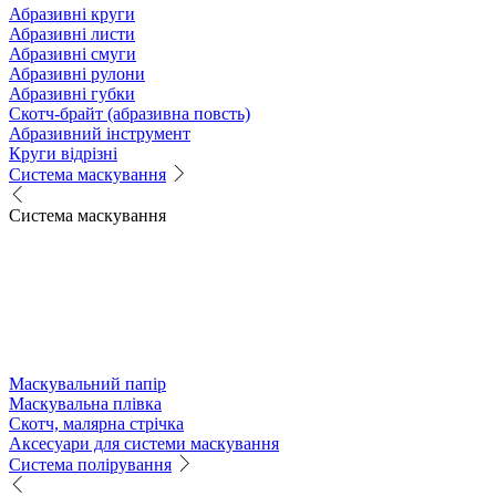
Абразивні круги
Абразивні листи
Абразивні смуги
Абразивні рулони
Абразивні губки
Скотч-брайт (абразивна повсть)
Абразивний інструмент
Круги відрізні
Система маскування
Система маскування
Маскувальний папір
Маскувальна плівка
Скотч, малярна стрічка
Аксесуари для системи маскування
Система полірування