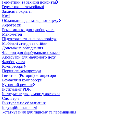
Герметики та захисні покриття
Герметики автомобільні
Захисні покриття
Клеї
Обладнання для малярного цеху
Аерографи
Ремкомплект для фарбопульта
Манометри
Підготовка стисненого повітря
Мобільні стенди та стійки
Допоміжне обладнання
Фільтри для фарбувальних камер
Аксесуари для малярного цеху
Фарбопульти
Компресори
Поршневі компресори
Гвинтові (Роторні) компресори
Безмасляні компресори
Кузовний ремонт
Інструмент PDR
Інструмент для ремонту автоскла
Споттери
Рихтувальне обладнання
Індукційні нагрівачі
Устаткування для підйому та переміщення