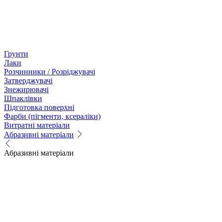
Грунти
Лаки
Розчинники / Розріджувачі
Затверджувачі
Знежирювачі
Шпаклівки
Підготовка поверхні
Фарби (пігменти, ксераліки)
Витратні матеріали
Абразивні матеріали
Абразивні матеріали