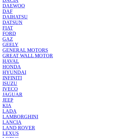
DACIA
DAEWOO
DAF
DAIHATSU
DATSUN
FIAT
FORD
GAZ
GEELY
GENERAL MOTORS
GREAT WALL MOTOR
HAVAL
HONDA
HYUNDAI
INFINITI
ISUZU
IVECO
JAGUAR
JEEP
KIA
LADA
LAMBORGHINI
LANCIA
LAND ROVER
LEXUS