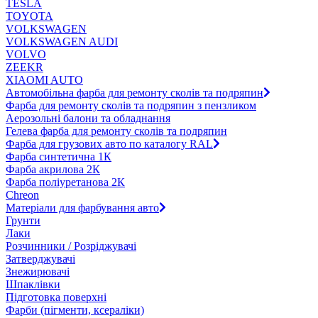
TESLA
TOYOTA
VOLKSWAGEN
VOLKSWAGEN AUDI
VOLVO
ZEEKR
XIAOMI AUTO
Автомобільна фарба для ремонту сколів та подряпин
Фарба для ремонту сколів та подряпин з пензликом
Аерозольні балони та обладнання
Гелева фарба для ремонту сколів та подряпин
Фарба для грузових авто по каталогу RAL
Фарба синтетична 1К
Фарба акрилова 2К
Фарба поліуретанова 2К
Chreon
Матеріали для фарбування авто
Грунти
Лаки
Розчинники / Розріджувачі
Затверджувачі
Знежирювачі
Шпаклівки
Підготовка поверхні
Фарби (пігменти, ксераліки)