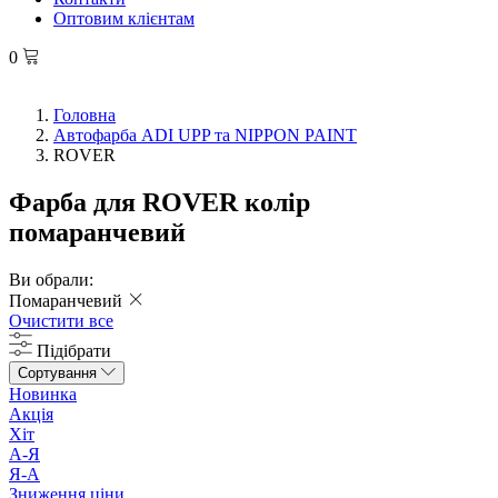
Оптовим клієнтам
0
Головна
Автофарба ADI UPP та NIPPON PAINT
ROVER
Фарба для ROVER колір
помаранчевий
Ви обрали:
Помаранчевий
Очистити все
Підібрати
Сортування
Новинка
Акція
Хіт
А-Я
Я-А
Зниження ціни