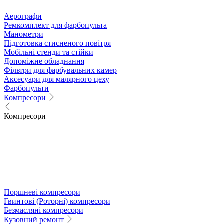
Аерографи
Ремкомплект для фарбопульта
Манометри
Підготовка стисненого повітря
Мобільні стенди та стійки
Допоміжне обладнання
Фільтри для фарбувальних камер
Аксесуари для малярного цеху
Фарбопульти
Компресори
Компресори
Поршневі компресори
Гвинтові (Роторні) компресори
Безмасляні компресори
Кузовний ремонт