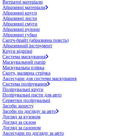
Витратні матеріали
Абразивні матеріали
Абразивні круги
Абразивні листи
Абразивні смуги
Абразивні рулони
Абразивні губки
Скотч-брайт (абразивна повсть)
Абразивний інструмент
Круги відрізні
Система маскування
Маскувальний папір
Маскувальна плівка
Скотч, малярна стрічка
Аксесуари для системи маскування
Система полірування
Полірувальні круги
Полірувальні пасти для авто
Серветки полірувальні
Засоби захисту
Засоби по догляду за авто
Догляд за кузовом
Догляд за склом
Догляд за салоном
Аксесуари по догляду за авто