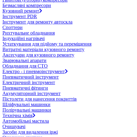
Безмасляні компресори
Кузовний ремонт
Інструмент PDR
Інструмент для ремонту автоскла
Споттери
Рихтувальне обладнання
Індукційні нагрівачі
Устаткування для підйому та переміщення
Витратні матеріали кузовного ремонту
Аксесуари для кузовного ремонту
Зварювальні апарати
Обладнання для СТО
Електро - і пневмоінструмент
Пневматичний інструмент
Електричний інструмент
Пневматичні фітинги
Акумуляторний інструмент
Пістолети для нанесення покриттів
Шліфувальні машинки
Полірувальні машинки
Технічна хімія
Автомобільні мастила
Очищувачі
Засоби для видалення іржі