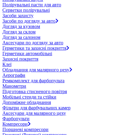
Полірувальні пасти для авто
Серветки полірувальні
Засоби захисту
Засоби по догляду за авто
Догляд за кузовом
Догляд за склом
Догляд за салоном
Аксесуари по догляду за авто
Герметики та захисні покриття
Герметики автомобільні
Захисні покриття
Клеї
Обладнання для малярного цеху
Аерографи
Ремкомплект для фарбопульта
Манометри
Підготовка стисненого повітря
Мобільні стенди та стійки
Допоміжне обладнання
Фільтри для фарбувальних камер
Аксесуари для малярного цеху
Фарбопульти
Компресори
Поршневі компресори
Гвинтові (Роторні) компресори