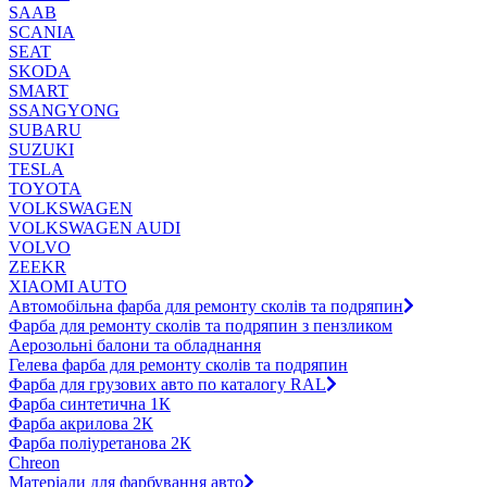
SAAB
SCANIA
SEAT
SKODA
SMART
SSANGYONG
SUBARU
SUZUKI
TESLA
TOYOTA
VOLKSWAGEN
VOLKSWAGEN AUDI
VOLVO
ZEEKR
XIAOMI AUTO
Автомобільна фарба для ремонту сколів та подряпин
Фарба для ремонту сколів та подряпин з пензликом
Аерозольні балони та обладнання
Гелева фарба для ремонту сколів та подряпин
Фарба для грузових авто по каталогу RAL
Фарба синтетична 1К
Фарба акрилова 2К
Фарба поліуретанова 2К
Chreon
Матеріали для фарбування авто