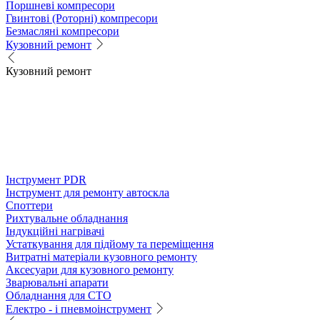
Поршневі компресори
Гвинтові (Роторні) компресори
Безмасляні компресори
Кузовний ремонт
Кузовний ремонт
Інструмент PDR
Інструмент для ремонту автоскла
Споттери
Рихтувальне обладнання
Індукційні нагрівачі
Устаткування для підйому та переміщення
Витратні матеріали кузовного ремонту
Аксесуари для кузовного ремонту
Зварювальні апарати
Обладнання для СТО
Електро - і пневмоінструмент