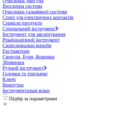
Очисники двигуна
Вихлопна система
Очисники гальмівної системи
Спреї для електричних контактів
Сервісні продукти
Спеціальний інструмент
Інструмент для заклепування
Різьбонарізний інструмент
Скріплювальні вироби
Екстрактори
Свердла, Бури, Коронки
Зйомники
Ручний інструмент
Головки та трискачкі
Ключі
Викрутки
Інструментальні візки
Підбір за параметрами