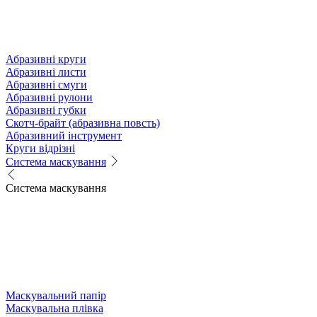
Абразивні круги
Абразивні листи
Абразивні смуги
Абразивні рулони
Абразивні губки
Скотч-брайт (абразивна повсть)
Абразивний інструмент
Круги відрізні
Система маскування
Система маскування
Маскувальний папір
Маскувальна плівка