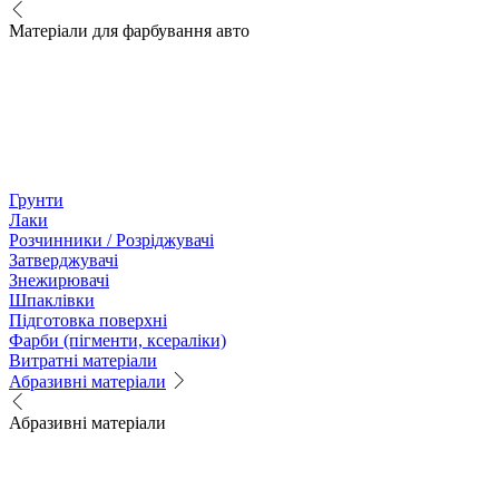
Матеріали для фарбування авто
Грунти
Лаки
Розчинники / Розріджувачі
Затверджувачі
Знежирювачі
Шпаклівки
Підготовка поверхні
Фарби (пігменти, ксераліки)
Витратні матеріали
Абразивні матеріали
Абразивні матеріали