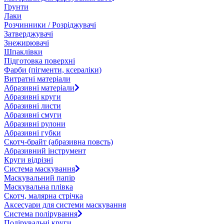
Грунти
Лаки
Розчинники / Розріджувачі
Затверджувачі
Знежирювачі
Шпаклівки
Підготовка поверхні
Фарби (пігменти, ксераліки)
Витратні матеріали
Абразивні матеріали
Абразивні круги
Абразивні листи
Абразивні смуги
Абразивні рулони
Абразивні губки
Скотч-брайт (абразивна повсть)
Абразивний інструмент
Круги відрізні
Система маскування
Маскувальний папір
Маскувальна плівка
Скотч, малярна стрічка
Аксесуари для системи маскування
Система полірування
Полірувальні круги