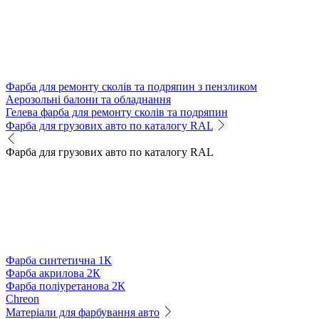
Фарба для ремонту сколів та подряпин з пензликом
Аерозольні балони та обладнання
Гелева фарба для ремонту сколів та подряпин
Фарба для грузових авто по каталогу RAL
Фарба для грузових авто по каталогу RAL
Фарба синтетична 1К
Фарба акрилова 2К
Фарба поліуретанова 2К
Chreon
Матеріали для фарбування авто