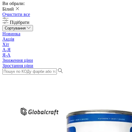
Ви обрали:
Білий
Очистити все
Підібрати
Сортування
Новинка
Акція
Хіт
А-Я
Я-А
Зниження ціни
Зростання ціни