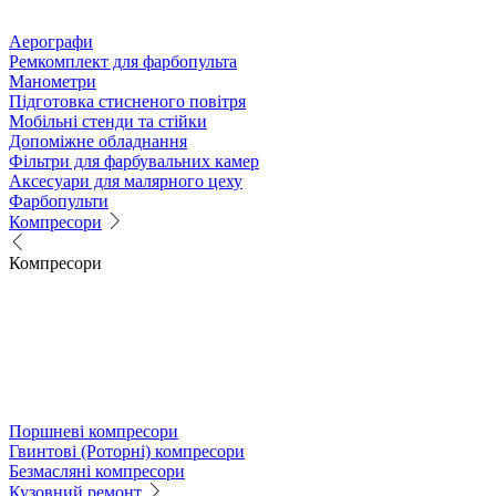
Аерографи
Ремкомплект для фарбопульта
Манометри
Підготовка стисненого повітря
Мобільні стенди та стійки
Допоміжне обладнання
Фільтри для фарбувальних камер
Аксесуари для малярного цеху
Фарбопульти
Компресори
Компресори
Поршневі компресори
Гвинтові (Роторні) компресори
Безмасляні компресори
Кузовний ремонт