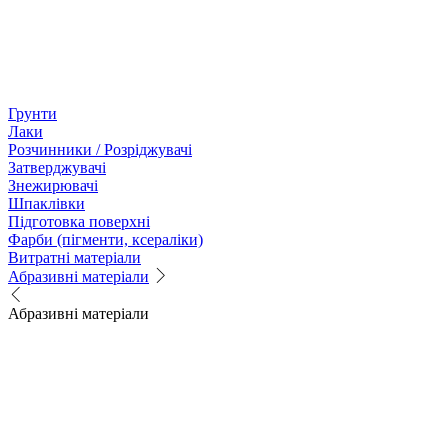
Грунти
Лаки
Розчинники / Розріджувачі
Затверджувачі
Знежирювачі
Шпаклівки
Підготовка поверхні
Фарби (пігменти, ксераліки)
Витратні матеріали
Абразивні матеріали
Абразивні матеріали