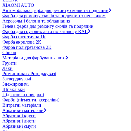
XIAOMI AUTO
Автомобільна фарба для ремонту сколів та подряпин
Фарба для ремонту сколів та подряпин з пензликом
Аерозольні балони та обладнання
Гелева фарба для ремонту сколів та подряпин
Фарба для грузових авто по каталогу RAL
Фарба синтетична 1К
Фарба акрилова 2К
Фарба поліуретанова 2К
Chreon
Матеріали для фарбування авто
Грунти
Лаки
Розчинники / Розріджувачі
Затверджувачі
Знежирювачі
Шпаклівки
Підготовка поверхні
Фарби (пігменти, ксераліки)
Витратні матеріали
Абразивні матеріали
Абразивні круги
Абразивні листи
Абразивні смуги