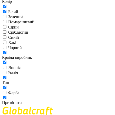
Колір
Білий
Зелений
Помаранчевий
Сірий
Сріблястий
Синій
Хакі
Чорний
Країна виробник
Японія
Італія
Тип
Фарба
Примінити