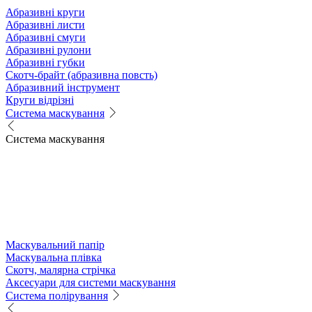
Абразивні круги
Абразивні листи
Абразивні смуги
Абразивні рулони
Абразивні губки
Скотч-брайт (абразивна повсть)
Абразивний інструмент
Круги відрізні
Система маскування
Система маскування
Маскувальний папір
Маскувальна плівка
Скотч, малярна стрічка
Аксесуари для системи маскування
Система полірування