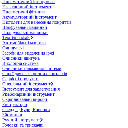
Пневматичний інструмент
Електричний інструмент
Пневматичні фітинги
Акумуляторний інструмент
Пістолети для нанесення покриттів
Шліфувальні машинки
Полірувальні машинки
Технічна хімія
Автомобільні мастила
Очищувачі
Засоби для видалення іржі
Очисники двигуна
Вихлопна система
Очисники гальмівної системи
Спреї для електричних контактів
Сервісні продукти
Спеціальний інструмент
Інструмент для заклепування
Різьбонарізний інструмент
Скріплювальні вироби
Екстрактори
Свердла, Бури, Коронки
Зйомники
Ручний інструмент
Головки та трискачкі