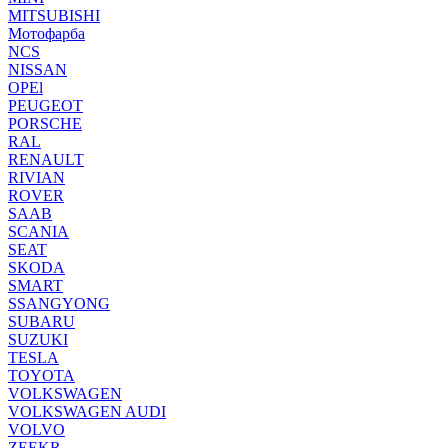
MITSUBISHI
Мотофарба
NCS
NISSAN
OPEl
PEUGEOT
PORSCHE
RAL
RENAULT
RIVIAN
ROVER
SAAB
SCANIA
SEAT
SKODA
SMART
SSANGYONG
SUBARU
SUZUKI
TESLA
TOYOTA
VOLKSWAGEN
VOLKSWAGEN AUDI
VOLVO
ZEEKR