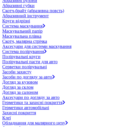
Абразивні рулони
Абразивні губки
Скотч-брайт (абразивна повсть)
Абразивний інструмент
Круги відрізні
Система маскування
Маскувальний папір
Маскувальна плівка
Скотч, малярна стрічка
Аксесуари для системи маскування
Система полірування
Полірувальні круги
Полірувальні пасти для авто
Серветки полірувальні
Засоби захисту
Засоби по догляду за авто
Догляд за кузовом
Догляд за склом
Догляд за салоном
Аксесуари по догляду за авто
Герметики та захисні покриття
Герметики автомобільні
Захисні покриття
Клеї
Обладнання для малярного цеху