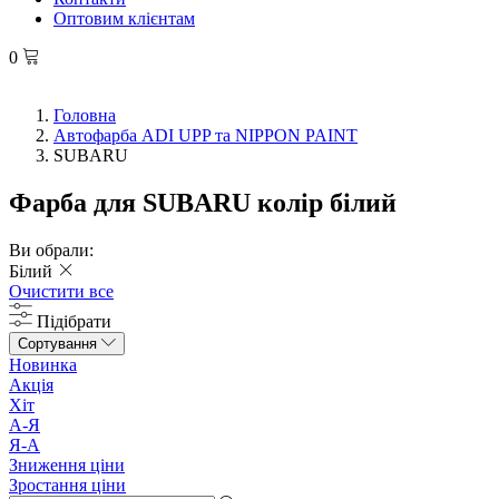
Оптовим клієнтам
0
Головна
Автофарба ADI UPP та NIPPON PAINT
SUBARU
Фарба для SUBARU колір білий
Ви обрали:
Білий
Очистити все
Підібрати
Сортування
Новинка
Акція
Хіт
А-Я
Я-А
Зниження ціни
Зростання ціни