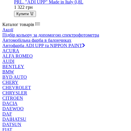
PRL. "ADI UPP" Made in Italy 0,8L
1 322
грн
Купити
Каталог товарів
Акції
Підбір кольору за допомогою спектрофотометра
Автомобільна фарба в балончиках
Автофарба ADI UPP та NIPPON PAINT
ACURA
ALFA ROMEO
AUDI
BENTLEY
BMW
BYD AUTO
CHERY
CHEVROLET
CHRYSLER
CITROEN
DACIA
DAEWOO
DAF
DAIHATSU
DATSUN
FIAT