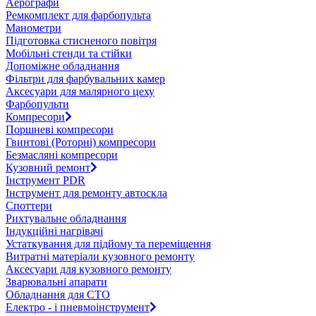
Аерографи
Ремкомплект для фарбопульта
Манометри
Підготовка стисненого повітря
Мобільні стенди та стійки
Допоміжне обладнання
Фільтри для фарбувальних камер
Аксесуари для малярного цеху
Фарбопульти
Компресори
Поршневі компресори
Гвинтові (Роторні) компресори
Безмасляні компресори
Кузовний ремонт
Інструмент PDR
Інструмент для ремонту автоскла
Споттери
Рихтувальне обладнання
Індукційні нагрівачі
Устаткування для підйому та переміщення
Витратні матеріали кузовного ремонту
Аксесуари для кузовного ремонту
Зварювальні апарати
Обладнання для СТО
Електро - і пневмоінструмент