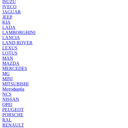
ISUZU
IVECO
JAGUAR
JEEP
KIA
LADA
LAMBORGHINI
LANCIA
LAND ROVER
LEXUS
LOTUS
MAN
MAZDA
MERCEDES
MG
MINI
MITSUBISHI
Мотофарба
NCS
NISSAN
OPEl
PEUGEOT
PORSCHE
RAL
RENAULT