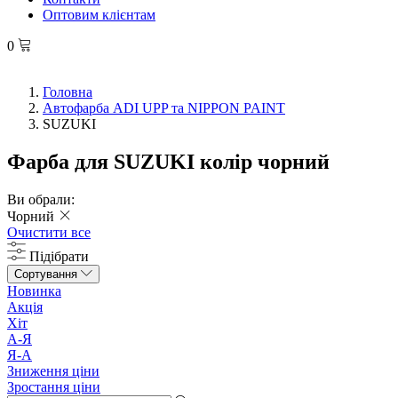
Оптовим клієнтам
0
Головна
Автофарба ADI UPP та NIPPON PAINT
SUZUKI
Фарба для SUZUKI колір чорний
Ви обрали:
Чорний
Очистити все
Підібрати
Сортування
Новинка
Акція
Хіт
А-Я
Я-А
Зниження ціни
Зростання ціни