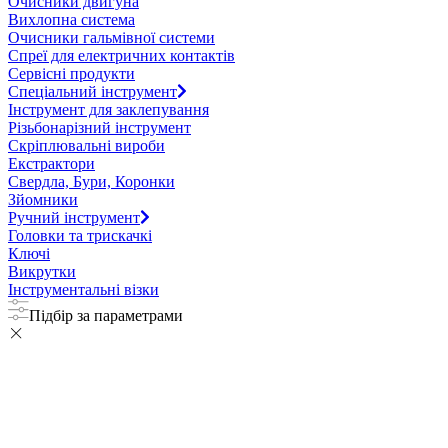
Очисники двигуна
Вихлопна система
Очисники гальмівної системи
Спреї для електричних контактів
Сервісні продукти
Спеціальний інструмент
Інструмент для заклепування
Різьбонарізний інструмент
Скріплювальні вироби
Екстрактори
Свердла, Бури, Коронки
Зйомники
Ручний інструмент
Головки та трискачкі
Ключі
Викрутки
Інструментальні візки
Підбір за параметрами