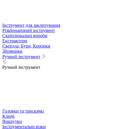
Інструмент для заклепування
Різьбонарізний інструмент
Скріплювальні вироби
Екстрактори
Свердла, Бури, Коронки
Зйомники
Ручний інструмент
Ручний інструмент
Головки та трискачкі
Ключі
Викрутки
Інструментальні візки