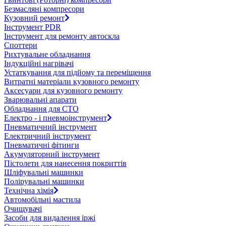
Безмасляні компресори
Кузовний ремонт
Інструмент PDR
Інструмент для ремонту автоскла
Споттери
Рихтувальне обладнання
Індукційні нагрівачі
Устаткування для підйому та переміщення
Витратні матеріали кузовного ремонту
Аксесуари для кузовного ремонту
Зварювальні апарати
Обладнання для СТО
Електро - і пневмоінструмент
Пневматичний інструмент
Електричний інструмент
Пневматичні фітинги
Акумуляторний інструмент
Пістолети для нанесення покриттів
Шліфувальні машинки
Полірувальні машинки
Технічна хімія
Автомобільні мастила
Очищувачі
Засоби для видалення іржі