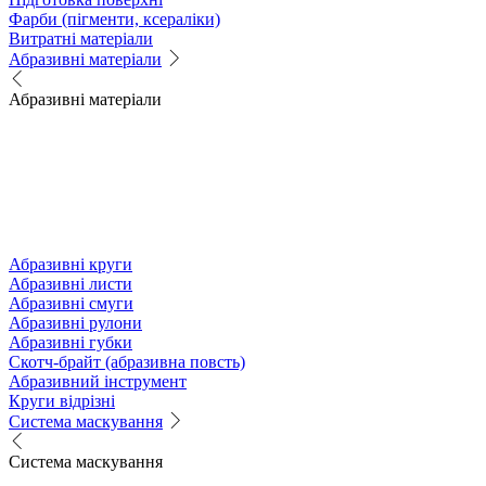
Фарби (пігменти, ксераліки)
Витратні матеріали
Абразивні матеріали
Абразивні матеріали
Абразивні круги
Абразивні листи
Абразивні смуги
Абразивні рулони
Абразивні губки
Скотч-брайт (абразивна повсть)
Абразивний інструмент
Круги відрізні
Система маскування
Система маскування