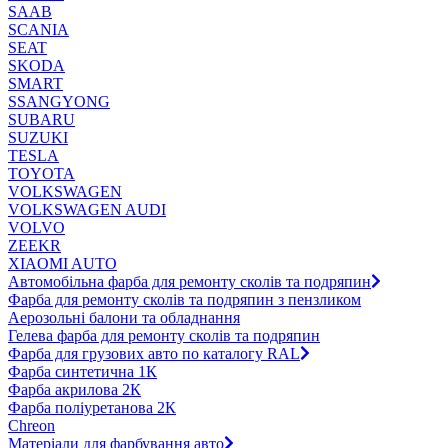
SAAB
SCANIA
SEAT
SKODA
SMART
SSANGYONG
SUBARU
SUZUKI
TESLA
TOYOTA
VOLKSWAGEN
VOLKSWAGEN AUDI
VOLVO
ZEEKR
XIAOMI AUTO
Автомобільна фарба для ремонту сколів та подряпин
Фарба для ремонту сколів та подряпин з пензликом
Аерозольні балони та обладнання
Гелева фарба для ремонту сколів та подряпин
Фарба для грузових авто по каталогу RAL
Фарба синтетична 1К
Фарба акрилова 2К
Фарба поліуретанова 2К
Chreon
Матеріали для фарбування авто