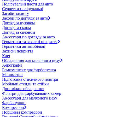
Полірувальні пасти для авто
Серветки полірувальні
Засоби захисту
Засоби по догляду за авто
Догляд за кузовом
Догляд за склом
Догляд за салоном
Аксесуари по догляду за авто
Герметики та захисні покриття
Герметики автомобільні
Захисні покриття
Клеї
Обладнання для малярного цеху
Аерографи
Ремкомплект для фарбопульта
Манометри
Підготовка стисненого повітря
Мобільні стенди та стійки
Допоміжне обладнання
Фільтри для фарбувальних камер
Аксесуари для малярного цеху
Фарбопульти
Компресори
Поршневі компресори
Гвинтові (Роторні) компресори