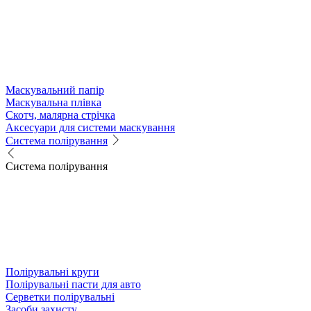
Маскувальний папір
Маскувальна плівка
Скотч, малярна стрічка
Аксесуари для системи маскування
Система полірування
Система полірування
Полірувальні круги
Полірувальні пасти для авто
Серветки полірувальні
Засоби захисту