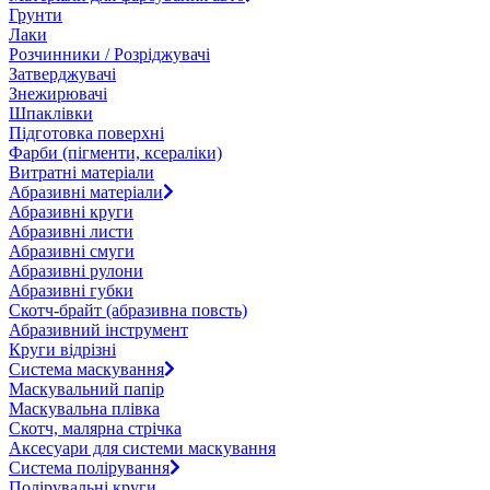
Грунти
Лаки
Розчинники / Розріджувачі
Затверджувачі
Знежирювачі
Шпаклівки
Підготовка поверхні
Фарби (пігменти, ксераліки)
Витратні матеріали
Абразивні матеріали
Абразивні круги
Абразивні листи
Абразивні смуги
Абразивні рулони
Абразивні губки
Скотч-брайт (абразивна повсть)
Абразивний інструмент
Круги відрізні
Система маскування
Маскувальний папір
Маскувальна плівка
Скотч, малярна стрічка
Аксесуари для системи маскування
Система полірування
Полірувальні круги