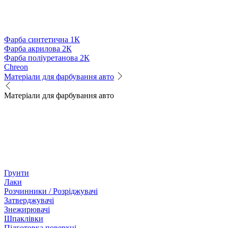
Фарба синтетична 1К
Фарба акрилова 2К
Фарба поліуретанова 2К
Chreon
Матеріали для фарбування авто
Матеріали для фарбування авто
Грунти
Лаки
Розчинники / Розріджувачі
Затверджувачі
Знежирювачі
Шпаклівки
Підготовка поверхні