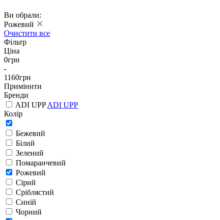
Ви обрали:
Рожевий
Очистити все
Фільтр
Ціна
0
грн
-
1160
грн
Примінити
Бренди
ADI UPP
ADI UPP
Колір
Бежевий
Білий
Зелений
Помаранчевий
Рожевий
Сірий
Сріблястий
Синій
Чорний