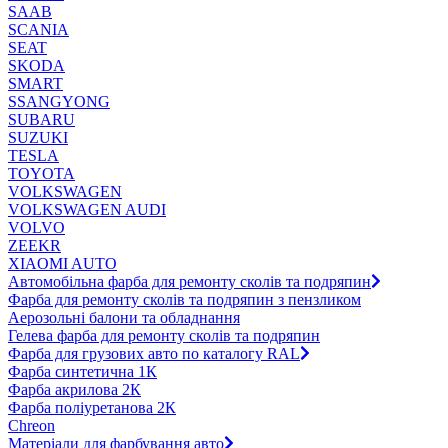
SAAB
SCANIA
SEAT
SKODA
SMART
SSANGYONG
SUBARU
SUZUKI
TESLA
TOYOTA
VOLKSWAGEN
VOLKSWAGEN AUDI
VOLVO
ZEEKR
XIAOMI AUTO
Автомобільна фарба для ремонту сколів та подряпин
Фарба для ремонту сколів та подряпин з пензликом
Аерозольні балони та обладнання
Гелева фарба для ремонту сколів та подряпин
Фарба для грузових авто по каталогу RAL
Фарба синтетична 1К
Фарба акрилова 2К
Фарба поліуретанова 2К
Chreon
Матеріали для фарбування авто