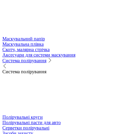
Маскувальний папір
Маскувальна плівка
Скотч, малярна стрічка
Аксесуари для системи маскування
Система полірування
Система полірування
Полірувальні круги
Полірувальні пасти для авто
Серветки полірувальні
Засоби захисту