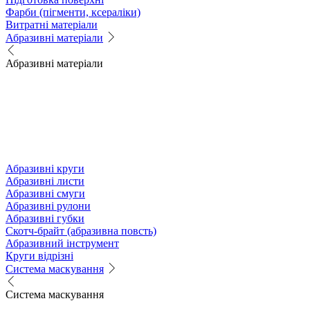
Фарби (пігменти, ксераліки)
Витратні матеріали
Абразивні матеріали
Абразивні матеріали
Абразивні круги
Абразивні листи
Абразивні смуги
Абразивні рулони
Абразивні губки
Скотч-брайт (абразивна повсть)
Абразивний інструмент
Круги відрізні
Система маскування
Система маскування