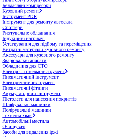
Безмасляні компресори
Кузовний ремонт
Інструмент PDR
Інструмент для ремонту автоскла
Споттери
Рихтувальне обладнання
Індукційні нагрівачі
Устаткування для підйому та переміщення
Витратні матеріали кузовного ремонту
Аксесуари для кузовного ремонту
Зварювальні апарати
Обладнання для СТО
Електро - і пневмоінструмент
Пневматичний інструмент
Електричний інструмент
Пневматичні фітинги
Акумуляторний інструмент
Пістолети для нанесення покриттів
Шліфувальні машинки
Полірувальні машинки
Технічна хімія
Автомобільні мастила
Очищувачі
Засоби для видалення іржі