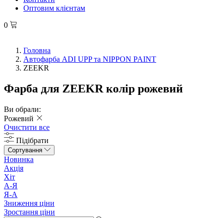
Оптовим клієнтам
0
Головна
Автофарба ADI UPP та NIPPON PAINT
ZEEKR
Фарба для ZEEKR колір рожевий
Ви обрали:
Рожевий
Очистити все
Підібрати
Сортування
Новинка
Акція
Хіт
А-Я
Я-А
Зниження ціни
Зростання ціни