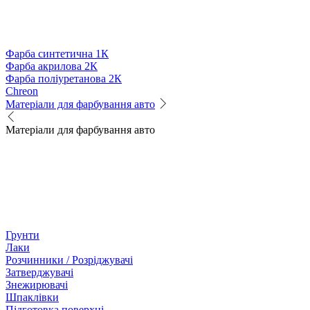
Фарба синтетична 1К
Фарба акрилова 2К
Фарба поліуретанова 2К
Chreon
Матеріали для фарбування авто
Матеріали для фарбування авто
Грунти
Лаки
Розчинники / Розріджувачі
Затверджувачі
Знежирювачі
Шпаклівки
Підготовка поверхні