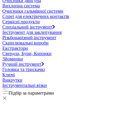
Очисники двигуна
Вихлопна система
Очисники гальмівної системи
Спреї для електричних контактів
Сервісні продукти
Спеціальний інструмент
Інструмент для заклепування
Різьбонарізний інструмент
Скріплювальні вироби
Екстрактори
Свердла, Бури, Коронки
Зйомники
Ручний інструмент
Головки та трискачкі
Ключі
Викрутки
Інструментальні візки
Підбір за параметрами