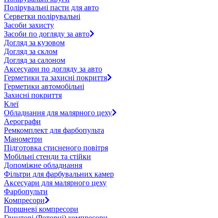
Полірувальні пасти для авто
Серветки полірувальні
Засоби захисту
Засоби по догляду за авто
Догляд за кузовом
Догляд за склом
Догляд за салоном
Аксесуари по догляду за авто
Герметики та захисні покриття
Герметики автомобільні
Захисні покриття
Клеї
Обладнання для малярного цеху
Аерографи
Ремкомплект для фарбопульта
Манометри
Підготовка стисненого повітря
Мобільні стенди та стійки
Допоміжне обладнання
Фільтри для фарбувальних камер
Аксесуари для малярного цеху
Фарбопульти
Компресори
Поршневі компресори
Гвинтові (Роторні) компресори