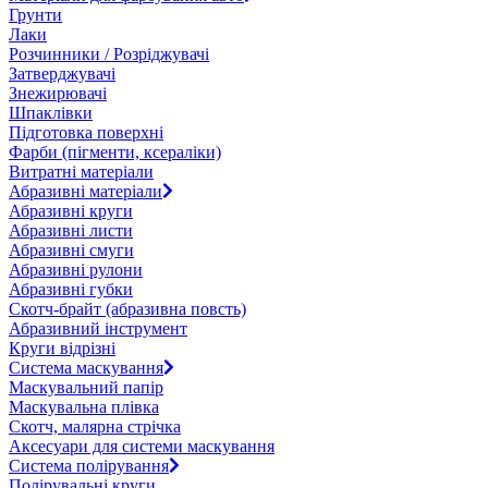
Грунти
Лаки
Розчинники / Розріджувачі
Затверджувачі
Знежирювачі
Шпаклівки
Підготовка поверхні
Фарби (пігменти, ксераліки)
Витратні матеріали
Абразивні матеріали
Абразивні круги
Абразивні листи
Абразивні смуги
Абразивні рулони
Абразивні губки
Скотч-брайт (абразивна повсть)
Абразивний інструмент
Круги відрізні
Система маскування
Маскувальний папір
Маскувальна плівка
Скотч, малярна стрічка
Аксесуари для системи маскування
Система полірування
Полірувальні круги