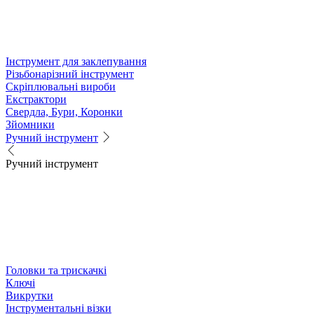
Інструмент для заклепування
Різьбонарізний інструмент
Скріплювальні вироби
Екстрактори
Свердла, Бури, Коронки
Зйомники
Ручний інструмент
Ручний інструмент
Головки та трискачкі
Ключі
Викрутки
Інструментальні візки