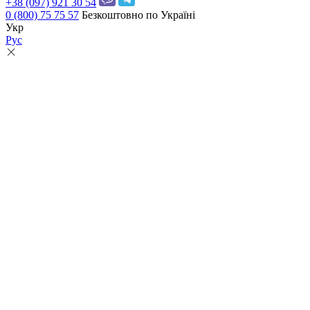
+38 (097) 921 30 54
0 (800) 75 75 57
Безкоштовно по Україні
Укр
Рус