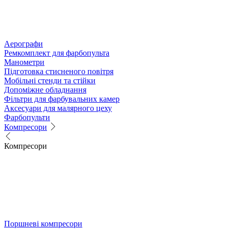
Аерографи
Ремкомплект для фарбопульта
Манометри
Підготовка стисненого повітря
Мобільні стенди та стійки
Допоміжне обладнання
Фільтри для фарбувальних камер
Аксесуари для малярного цеху
Фарбопульти
Компресори
Компресори
Поршневі компресори