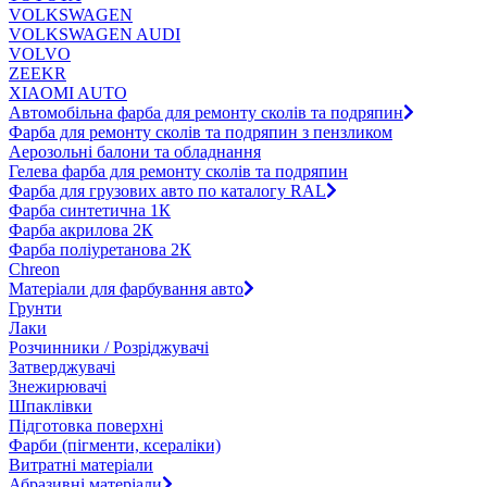
VOLKSWAGEN
VOLKSWAGEN AUDI
VOLVO
ZEEKR
XIAOMI AUTO
Автомобільна фарба для ремонту сколів та подряпин
Фарба для ремонту сколів та подряпин з пензликом
Аерозольні балони та обладнання
Гелева фарба для ремонту сколів та подряпин
Фарба для грузових авто по каталогу RAL
Фарба синтетична 1К
Фарба акрилова 2К
Фарба поліуретанова 2К
Chreon
Матеріали для фарбування авто
Грунти
Лаки
Розчинники / Розріджувачі
Затверджувачі
Знежирювачі
Шпаклівки
Підготовка поверхні
Фарби (пігменти, ксераліки)
Витратні матеріали
Абразивні матеріали