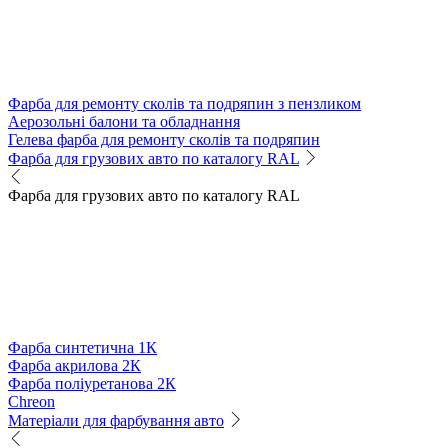
Фарба для ремонту сколів та подряпин з пензликом
Аерозольні балони та обладнання
Гелева фарба для ремонту сколів та подряпин
Фарба для грузових авто по каталогу RAL
Фарба для грузових авто по каталогу RAL
Фарба синтетична 1К
Фарба акрилова 2К
Фарба поліуретанова 2К
Chreon
Матеріали для фарбування авто