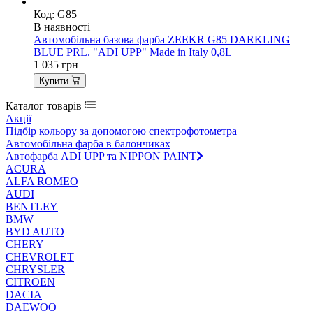
Код: G85
В наявності
Автомобільна базова фарба ZEEKR G85 DARKLING
BLUE PRL. "ADI UPP" Made in Italy 0,8L
1 035
грн
Купити
Каталог товарів
Акції
Підбір кольору за допомогою спектрофотометра
Автомобільна фарба в балончиках
Автофарба ADI UPP та NIPPON PAINT
ACURA
ALFA ROMEO
AUDI
BENTLEY
BMW
BYD AUTO
CHERY
CHEVROLET
CHRYSLER
CITROEN
DACIA
DAEWOO