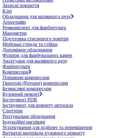
Захисні покриття
Клеї
Обладнання для малярного цеху
Аерографи
Ремкомплект для фарбопульта
Манометри
Підготовка стисненого повітря
Мобільні стенди та стійки
Допоміжне обладнання
Фільтри для фарбувальних камер
Аксесуари для малярного цеху
Фарбопульти
Компресори
Поршневі компресори
Гвинтові (Роторні) компресори
Безмасляні компресори
Кузовний ремонт
Інструмент PDR
Інструмент для ремонту автоскла
Споттери
Рихтувальне обладнання
Індукційні нагрівачі
Устаткування для підйому та переміщення
Витратні матеріали кузовного ремонту