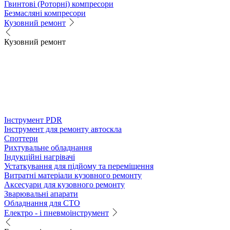
Гвинтові (Роторні) компресори
Безмасляні компресори
Кузовний ремонт
Кузовний ремонт
Інструмент PDR
Інструмент для ремонту автоскла
Споттери
Рихтувальне обладнання
Індукційні нагрівачі
Устаткування для підйому та переміщення
Витратні матеріали кузовного ремонту
Аксесуари для кузовного ремонту
Зварювальні апарати
Обладнання для СТО
Електро - і пневмоінструмент