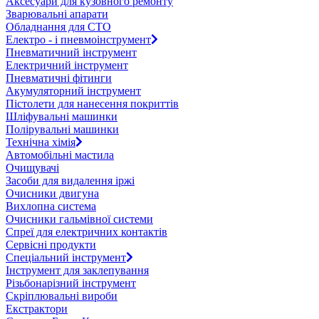
Аксесуари для кузовного ремонту
Зварювальні апарати
Обладнання для СТО
Електро - і пневмоінструмент
Пневматичний інструмент
Електричний інструмент
Пневматичні фітинги
Акумуляторний інструмент
Пістолети для нанесення покриттів
Шліфувальні машинки
Полірувальні машинки
Технічна хімія
Автомобільні мастила
Очищувачі
Засоби для видалення іржі
Очисники двигуна
Вихлопна система
Очисники гальмівної системи
Спреї для електричних контактів
Сервісні продукти
Спеціальний інструмент
Інструмент для заклепування
Різьбонарізний інструмент
Скріплювальні вироби
Екстрактори