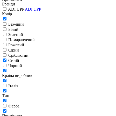
Бренди
ADI UPP
ADI UPP
Колір
Бежевий
Білий
Зелений
Помаранчевий
Рожевий
Сірий
Сріблястий
Синій
Чорний
Країна виробник
Італія
Тип
Фарба
Примінити