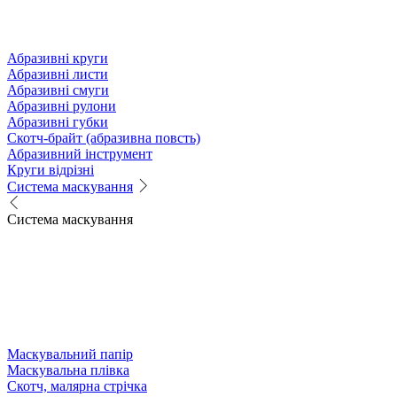
Абразивні круги
Абразивні листи
Абразивні смуги
Абразивні рулони
Абразивні губки
Скотч-брайт (абразивна повсть)
Абразивний інструмент
Круги відрізні
Система маскування
Система маскування
Маскувальний папір
Маскувальна плівка
Скотч, малярна стрічка