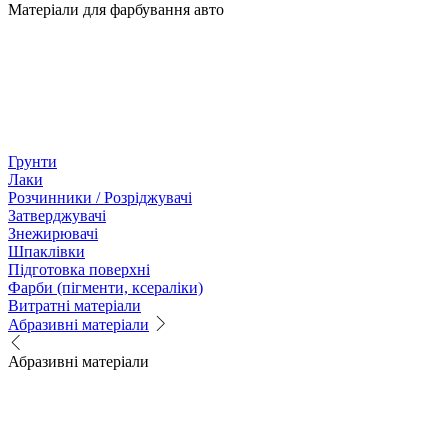
Матеріали для фарбування авто
Грунти
Лаки
Розчинники / Розріджувачі
Затверджувачі
Знежирювачі
Шпаклівки
Підготовка поверхні
Фарби (пігменти, ксераліки)
Витратні матеріали
Абразивні матеріали
Абразивні матеріали