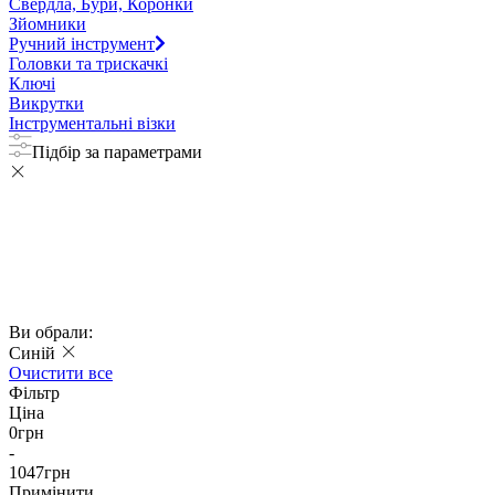
Свердла, Бури, Коронки
Зйомники
Ручний інструмент
Головки та трискачкі
Ключі
Викрутки
Інструментальні візки
Підбір за параметрами
Ви обрали:
Синій
Очистити все
Фільтр
Ціна
0
грн
-
1047
грн
Примінити