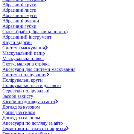
Абразивні круги
Абразивні листи
Абразивні смуги
Абразивні рулони
Абразивні губки
Скотч-брайт (абразивна повсть)
Абразивний інструмент
Круги відрізні
Система маскування
Маскувальний папір
Маскувальна плівка
Скотч, малярна стрічка
Аксесуари для системи маскування
Система полірування
Полірувальні круги
Полірувальні пасти для авто
Серветки полірувальні
Засоби захисту
Засоби по догляду за авто
Догляд за кузовом
Догляд за склом
Догляд за салоном
Аксесуари по догляду за авто
Герметики та захисні покриття
Герметики автомобільні