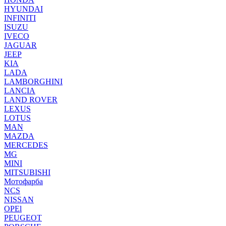
HYUNDAI
INFINITI
ISUZU
IVECO
JAGUAR
JEEP
KIA
LADA
LAMBORGHINI
LANCIA
LAND ROVER
LEXUS
LOTUS
MAN
MAZDA
MERCEDES
MG
MINI
MITSUBISHI
Мотофарба
NCS
NISSAN
OPEl
PEUGEOT