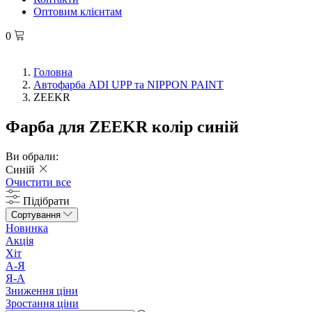
Оптовим клієнтам
0
Головна
Автофарба ADI UPP та NIPPON PAINT
ZEEKR
Фарба для ZEEKR колір синій
Ви обрали:
Синій
Очистити все
Підібрати
Сортування
Новинка
Акція
Хіт
А-Я
Я-А
Зниження ціни
Зростання ціни