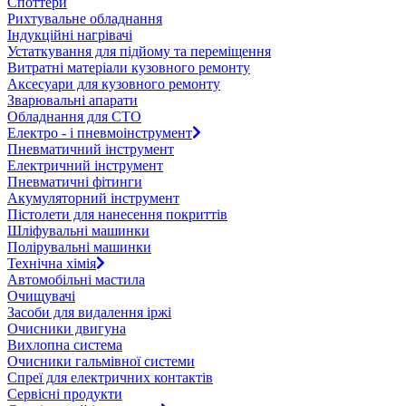
Споттери
Рихтувальне обладнання
Індукційні нагрівачі
Устаткування для підйому та переміщення
Витратні матеріали кузовного ремонту
Аксесуари для кузовного ремонту
Зварювальні апарати
Обладнання для СТО
Електро - і пневмоінструмент
Пневматичний інструмент
Електричний інструмент
Пневматичні фітинги
Акумуляторний інструмент
Пістолети для нанесення покриттів
Шліфувальні машинки
Полірувальні машинки
Технічна хімія
Автомобільні мастила
Очищувачі
Засоби для видалення іржі
Очисники двигуна
Вихлопна система
Очисники гальмівної системи
Спреї для електричних контактів
Сервісні продукти