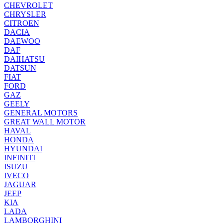
CHEVROLET
CHRYSLER
CITROEN
DACIA
DAEWOO
DAF
DAIHATSU
DATSUN
FIAT
FORD
GAZ
GEELY
GENERAL MOTORS
GREAT WALL MOTOR
HAVAL
HONDA
HYUNDAI
INFINITI
ISUZU
IVECO
JAGUAR
JEEP
KIA
LADA
LAMBORGHINI