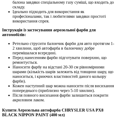
балона завдяки спеціальному газу суміші, що входить до
складу.
Ідеально підходить для використання як
професіоналами, так і любителями завдяки простоті
використання спрея.
Інструкція із застосування аерозольної фарби для
автомобілів:
Ретельно струсити балончик фарби для авто протягом 1-
2 хвилини, щоб автофарба в балончику добре
перемішалася всередині.
Перед нанесенням фарби підготувати поверхню, що
ремонтується.
Наносити фарбу на відстані 20-30 см рівномірними
шарами (кількість шарів залежить від товщини шару, що
наноситься, і криючих властивостей даного кольору
фарби).
Кожен наступний шар можна наносити після висихання
попереднього (приблизно через 5-10 хвилин).
Після повного висихання фарби залишиться покрити
акриловим лаком.
Купити Аерозольна автофарба CHRYSLER USA PX8
BLACK NIPPON PAINT (400 мл)