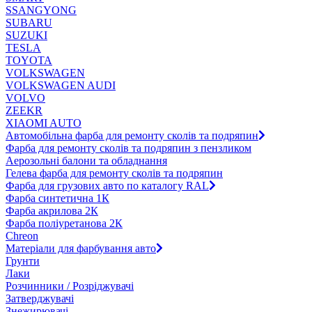
SSANGYONG
SUBARU
SUZUKI
TESLA
TOYOTA
VOLKSWAGEN
VOLKSWAGEN AUDI
VOLVO
ZEEKR
XIAOMI AUTO
Автомобільна фарба для ремонту сколів та подряпин
Фарба для ремонту сколів та подряпин з пензликом
Аерозольні балони та обладнання
Гелева фарба для ремонту сколів та подряпин
Фарба для грузових авто по каталогу RAL
Фарба синтетична 1К
Фарба акрилова 2К
Фарба поліуретанова 2К
Chreon
Матеріали для фарбування авто
Грунти
Лаки
Розчинники / Розріджувачі
Затверджувачі
Знежирювачі