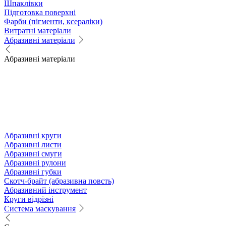
Шпаклівки
Підготовка поверхні
Фарби (пігменти, ксераліки)
Витратні матеріали
Абразивні матеріали
Абразивні матеріали
Абразивні круги
Абразивні листи
Абразивні смуги
Абразивні рулони
Абразивні губки
Скотч-брайт (абразивна повсть)
Абразивний інструмент
Круги відрізні
Система маскування