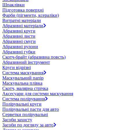
Шпаклівки
Підготовка поверхні
Фарби (пігменти, ксераліки)
Витратні матеріали
Абразивні матеріали
Абразивні круги
Абразивні листи
Абразивні смуги
Абразивні рулони
Абразивні губки
Скотч-брайт (абразивна повсть)
Абразивний інструмент
Круги відрізні
Система маскування
Маскувальний папір
Маскувальна плівка
Скотч, малярна стрічка
Аксесуари для системи маскування
Система полірування
Полірувальні круги
Полірувальні пасти для авто
Серветки полірувальні
Засоби захисту
Засоби по догляду за авто