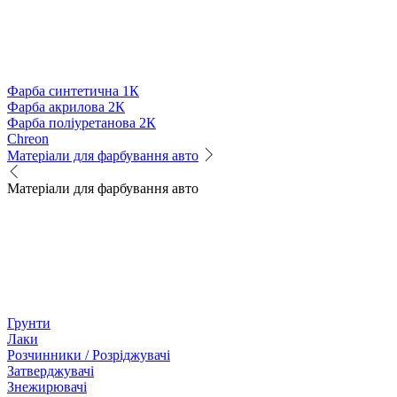
Фарба синтетична 1К
Фарба акрилова 2К
Фарба поліуретанова 2К
Chreon
Матеріали для фарбування авто
Матеріали для фарбування авто
Грунти
Лаки
Розчинники / Розріджувачі
Затверджувачі
Знежирювачі