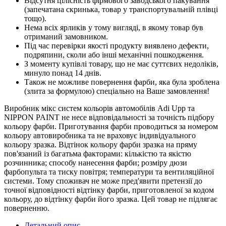
Відсутня цілісність фірмового заводського пакування
(запечатана скринька, товар у транспортувальній плівці
тощо).
Нема всіх ярликів у тому вигляді, в якому товар був
отриманий замовником.
Під час перевірки якості продукту виявлено дефекти,
подряпини, сколи або інші механічні пошкодження.
З моменту купівлі товару, що не має суттєвих недоліків,
минуло понад 14 днів.
Також не можливе повернення фарби, яка була зроблена
(злита за формулою) спеціально на Ваше замовлення!
Виробник мікс систем кольорів автомобілів Adi Upp та
NIPPON PAINT не несе відповідальності за точність підбору
кольору фарби. Приготування фарби проводиться за номером
кольору автовиробника та не враховує індивідуального
кольору зразка. Відтінок кольору фарби зразка на пряму
пов'язаний із багатьма факторами: кількістю та якістю
розчинника; способу нанесення фарби; розміру дюзи
фарбопульта та тиску повітря; температури та вентиляційної
системи. Тому споживач не може пред'явити претензії до
точної відповідності відтінку фарби, приготовленої за кодом
кольору, до відтінку фарби його зразка. Цей товар не підлягає
поверненню.
Детальний опис