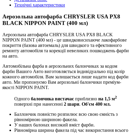
Технічні характеристики
Аерозольна автофарба CHRYSLER USA PX8
BLACK NIPPON PAINT (400 мл)
Аерозольна автофарба CHRYSLER USA PX8 BLACK
NIPPON PAINT (400 мл) - це швидковисихаюче лакофарбове
покриття (базова автоемаль) для швидкого та ефективного
ремонту автомобіля та корекції невеликих пошкоджень фарби
на авто.
Автомобільна фарба в аерозольних балончиках за кодом
фарби Вашого Авто виготовляється індивідуально під колір
кожного автомобіля. Вам залишається лише надати код фарби
авто. Ми пропонуємо Вам аерозольні балончики преміум-
якості NIPPON PAINT.
2
Одного
балончика вистачає
приблизно
на 1,5 м
поверхні при нанесенні
2 шари
.
Об'єм 400 мл.
Баллончик повністю розпилює всю свою ємність з
рівномірною шириною факела.
У наших балонах високий вміст фарби.
Рівномірна ширина факела під час використання всього