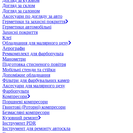
Догляд за кузовом
Догляд за склом
Догляд за салоном
Аксесуари по догляду за авто
Герметики та захисні покриття
Герметики автомобільні
Захисні покриття
Клеї
Обладнання для малярного цеху
Аерографи
Ремкомплект для фарбопульта
Манометри
Підготовка стисненого повітря
Мобільні стенди та стійки
Допоміжне обладнання
Фільтри для фарбувальних камер
Аксесуари для малярного цеху
Фарбопульти
Компресори
Поршневі компресори
Гвинтові (Роторні) компресори
Безмасляні компресори
Кузовний ремонт
Інструмент PDR
Інструмент для ремонту автоскла