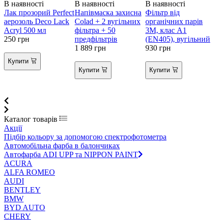
В наявності
В наявності
В наявності
В
Лак прозорий Perfect
Напівмаска захисна
Фільтр від
К
аерозоль Deco Lack
Colad + 2 вугільних
органічних парів
Acryl 500 мл
фільтра + 50
3М, клас А1
B
250
грн
предфільтрів
(EN405), вугільний
2
1 889
грн
930
грн
Купити
Купити
Купити
Каталог товарів
Акції
Підбір кольору за допомогою спектрофотометра
Автомобільна фарба в балончиках
Автофарба ADI UPP та NIPPON PAINT
ACURA
ALFA ROMEO
AUDI
BENTLEY
BMW
BYD AUTO
CHERY