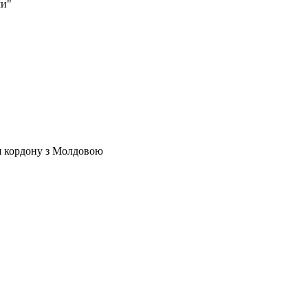
ми"
ля кордону з Молдовою