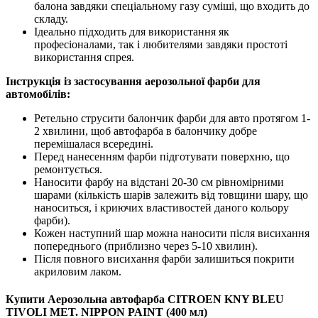
балона завдяки спеціальному газу суміші, що входить до
складу.
Ідеально підходить для використання як
професіоналами, так і любителями завдяки простоті
використання спрея.
Інструкція із застосування аерозольної фарби для
автомобілів:
Ретельно струсити балончик фарби для авто протягом 1-
2 хвилини, щоб автофарба в балончику добре
перемішалася всередині.
Перед нанесенням фарби підготувати поверхню, що
ремонтується.
Наносити фарбу на відстані 20-30 см рівномірними
шарами (кількість шарів залежить від товщини шару, що
наноситься, і криючих властивостей даного кольору
фарби).
Кожен наступний шар можна наносити після висихання
попереднього (приблизно через 5-10 хвилин).
Після повного висихання фарби залишиться покрити
акриловим лаком.
Купити Аерозольна автофарба CITROEN KNY BLEU
TIVOLI MET. NIPPON PAINT (400 мл)