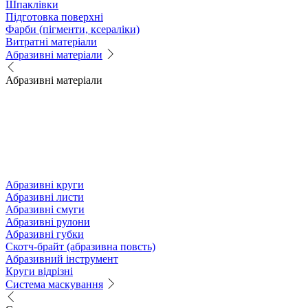
Шпаклівки
Підготовка поверхні
Фарби (пігменти, ксераліки)
Витратні матеріали
Абразивні матеріали
Абразивні матеріали
Абразивні круги
Абразивні листи
Абразивні смуги
Абразивні рулони
Абразивні губки
Скотч-брайт (абразивна повсть)
Абразивний інструмент
Круги відрізні
Система маскування