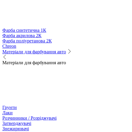
Фарба синтетична 1К
Фарба акрилова 2К
Фарба поліуретанова 2К
Chreon
Матеріали для фарбування авто
Матеріали для фарбування авто
Грунти
Лаки
Розчинники / Розріджувачі
Затверджувачі
Знежирювачі