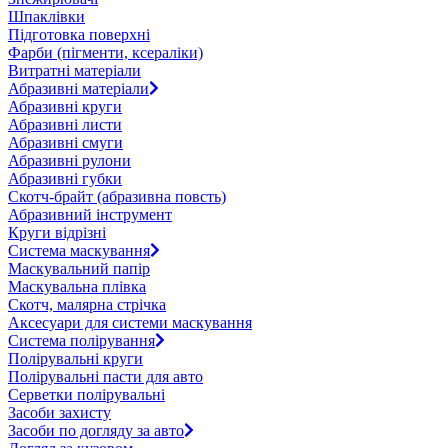
Шпаклівки
Підготовка поверхні
Фарби (пігменти, ксераліки)
Витратні матеріали
Абразивні матеріали
Абразивні круги
Абразивні листи
Абразивні смуги
Абразивні рулони
Абразивні губки
Скотч-брайт (абразивна повсть)
Абразивний інструмент
Круги відрізні
Система маскування
Маскувальний папір
Маскувальна плівка
Скотч, малярна стрічка
Аксесуари для системи маскування
Система полірування
Полірувальні круги
Полірувальні пасти для авто
Серветки полірувальні
Засоби захисту
Засоби по догляду за авто