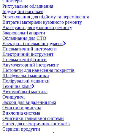
Споттери
Рихтувальне обладнання
Індукційні нагрівачі
Устаткування для підйому та переміщення
Витратні матеріали кузовного ремонту
Аксесуари для кузовного ремонту
Зварювальні апарати
Обладнання для СТО
Електро - і пневмоінструмент
Пневматичний інструмент
Електричний інструмент
Пневматичні фітинги
Акумуляторний інструмент
Пістолети для нанесення покриттів
Шліфувальні машинки
Полірувальні машинки
Технічна хімія
Автомобільні мастила
Очищувачі
Засоби для видалення іржі
Очисники двигуна
Вихлопна система
Очисники гальмівної системи
Спреї для електричних контактів
Сервісні продукти