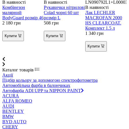
В наявності
В наявності
LN090792L1+L00003
В
Комбінезон
Рукавички нітрилові
В наявності
Л
малярний
Colad чорні 60 шт
Лак LECHLER
а
BodyGuard розмір 46
розмір L
MACROFAN 2000
A
2 180
грн
508
грн
HS CLEARCOAT.
2
Комплект 1.5 л
1 340
грн
Купити
Купити
Купити
Каталог товарів
Акції
Підбір кольору за допомогою спектрофотометра
Автомобільна фарба в балончиках
Автофарба ADI UPP та NIPPON PAINT
ACURA
ALFA ROMEO
AUDI
BENTLEY
BMW
BYD AUTO
CHERY