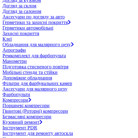
Догляд за кузовом
Догляд за склом
Догляд за салоном
Аксесуари по догляду за авто
Герметики та захисні покриття
Герметики автомобільні
Захисні покриття
Клеї
Обладнання для малярного цеху
Аерографи
Ремкомплект для фарбопульта
Манометри
Підготовка стисненого повітря
Мобільні стенди та стійки
Допоміжне обладнання
Фільтри для фарбувальних камер
Аксесуари для малярного цеху
Фарбопульти
Компресори
Поршневі компресори
Гвинтові (Роторні) компресори
Безмасляні компресори
Кузовний ремонт
Інструмент PDR
Інструмент для ремонту автоскла