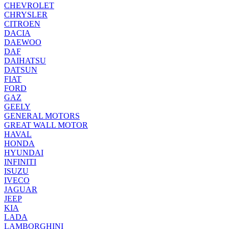
CHEVROLET
CHRYSLER
CITROEN
DACIA
DAEWOO
DAF
DAIHATSU
DATSUN
FIAT
FORD
GAZ
GEELY
GENERAL MOTORS
GREAT WALL MOTOR
HAVAL
HONDA
HYUNDAI
INFINITI
ISUZU
IVECO
JAGUAR
JEEP
KIA
LADA
LAMBORGHINI