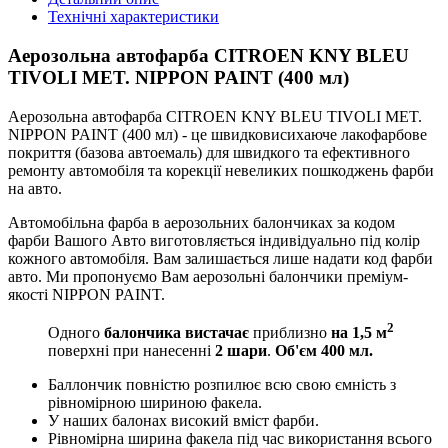
Технічні характеристики
Аерозольна автофарба CITROEN KNY BLEU
TIVOLI MET. NIPPON PAINT (400 мл)
Аерозольна автофарба CITROEN KNY BLEU TIVOLI MET.
NIPPON PAINT (400 мл) - це швидковисихаюче лакофарбове
покриття (базова автоемаль) для швидкого та ефективного
ремонту автомобіля та корекції невеликих пошкоджень фарби
на авто.
Автомобільна фарба в аерозольних балончиках за кодом
фарби Вашого Авто виготовляється індивідуально під колір
кожного автомобіля. Вам залишається лише надати код фарби
авто. Ми пропонуємо Вам аерозольні балончики преміум-
якості NIPPON PAINT.
2
Одного
балончика вистачає
приблизно
на 1,5 м
поверхні при нанесенні
2 шари
.
Об'єм 400 мл.
Баллончик повністю розпилює всю свою ємність з
рівномірною шириною факела.
У наших балонах високий вміст фарби.
Рівномірна ширина факела під час використання всього