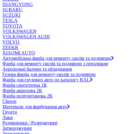
SSANGYONG
SUBARU
SUZUKI
TESLA
TOYOTA
VOLKSWAGEN
VOLKSWAGEN AUDI
VOLVO
ZEEKR
XIAOMI AUTO
Автомобільна фарба для ремонту сколів та подряпин
Фарба для ремонту сколів та подряпин з пензликом
Аерозольні балони та обладнання
Гелева фарба для ремонту сколів та подряпин
Фарба для грузових авто по каталогу RAL
Фарба синтетична 1К
Фарба акрилова 2К
Фарба поліуретанова 2К
Chreon
Матеріали для фарбування авто
Грунти
Лаки
Розчинники / Розріджувачі
Затверджувачі
Знежирювачі