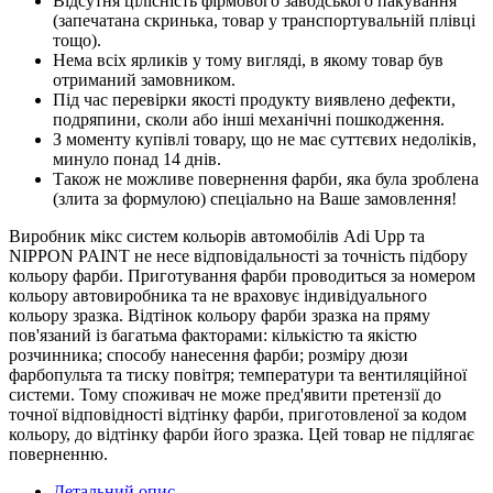
Відсутня цілісність фірмового заводського пакування
(запечатана скринька, товар у транспортувальній плівці
тощо).
Нема всіх ярликів у тому вигляді, в якому товар був
отриманий замовником.
Під час перевірки якості продукту виявлено дефекти,
подряпини, сколи або інші механічні пошкодження.
З моменту купівлі товару, що не має суттєвих недоліків,
минуло понад 14 днів.
Також не можливе повернення фарби, яка була зроблена
(злита за формулою) спеціально на Ваше замовлення!
Виробник мікс систем кольорів автомобілів Adi Upp та
NIPPON PAINT не несе відповідальності за точність підбору
кольору фарби. Приготування фарби проводиться за номером
кольору автовиробника та не враховує індивідуального
кольору зразка. Відтінок кольору фарби зразка на пряму
пов'язаний із багатьма факторами: кількістю та якістю
розчинника; способу нанесення фарби; розміру дюзи
фарбопульта та тиску повітря; температури та вентиляційної
системи. Тому споживач не може пред'явити претензії до
точної відповідності відтінку фарби, приготовленої за кодом
кольору, до відтінку фарби його зразка. Цей товар не підлягає
поверненню.
Детальний опис