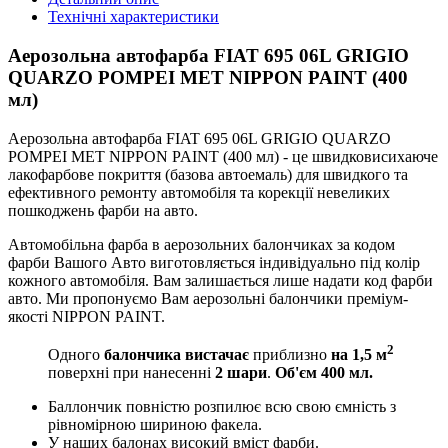
Технічні характеристики
Аерозольна автофарба FIAT 695 06L GRIGIO
QUARZO POMPEI MET NIPPON PAINT (400
мл)
Аерозольна автофарба FIAT 695 06L GRIGIO QUARZO
POMPEI MET NIPPON PAINT (400 мл) - це швидковисихаюче
лакофарбове покриття (базова автоемаль) для швидкого та
ефективного ремонту автомобіля та корекції невеликих
пошкоджень фарби на авто.
Автомобільна фарба в аерозольних балончиках за кодом
фарби Вашого Авто виготовляється індивідуально під колір
кожного автомобіля. Вам залишається лише надати код фарби
авто. Ми пропонуємо Вам аерозольні балончики преміум-
якості NIPPON PAINT.
2
Одного
балончика вистачає
приблизно
на 1,5 м
поверхні при нанесенні
2 шари
.
Об'єм 400 мл.
Баллончик повністю розпилює всю свою ємність з
рівномірною шириною факела.
У наших балонах високий вміст фарби.