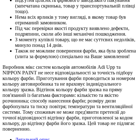
Відсутня цілісність фірмового заводського пакування
(запечатана скринька, товар у транспортувальній плівці
тощо).
Нема всіх ярликів у тому вигляді, в якому товар був
отриманий замовником.
Під час перевірки якості продукту виявлено дефекти,
подряпини, сколи або інші механічні пошкодження.
З моменту купівлі товару, що не має суттєвих недоліків,
минуло понад 14 днів.
Також не можливе повернення фарби, яка була зроблена
(злита за формулою) спеціально на Ваше замовлення!
Виробник мікс систем кольорів автомобілів Adi Upp та
NIPPON PAINT не несе відповідальності за точність підбору
кольору фарби. Приготування фарби проводиться за номером
кольору автовиробника та не враховує індивідуального
кольору зразка. Відтінок кольору фарби зразка на пряму
пов'язаний із багатьма факторами: кількістю та якістю
розчинника; способу нанесення фарби; розміру дюзи
фарбопульта та тиску повітря; температури та вентиляційної
системи. Тому споживач не може пред'явити претензії до
точної відповідності відтінку фарби, приготовленої за кодом
кольору, до відтінку фарби його зразка. Цей товар не підлягає
поверненню.
Детальний опис