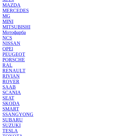
MAZDA
MERCEDES
MG
MINI
MITSUBISHI
Мотофарба
NCS
NISSAN
OPEl
PEUGEOT
PORSCHE
RAL
RENAULT
RIVIAN
ROVER
SAAB
SCANIA
SEAT
SKODA
SMART
SSANGYONG
SUBARU
SUZUKI
TESLA