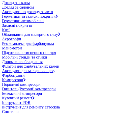
Догляд за склом
Догляд за салоном
Аксесуари по догляду за авто
Герметики та захисні покриття
Герметики автомобільні
Захисні покриття
Клеї
Обладнання для малярного цеху
Аерографи
Ремкомплект для фарбопульта
Манометри
Підготовка стисненого повітря
Мобільні стенди та стійки
Допоміжне обладнання
Фільтри для фарбувальних камер
Аксесуари для малярного цеху
Фарбопульти
Компресори
Поршневі компресори
Гвинтові (Роторні) компресори
Безмасляні компресори
Кузовний ремонт
Інструмент PDR
Інструмент для ремонту автоскла
Споттери