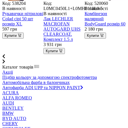
Код: 538204
Код:
Код: 520060
К
В наявності
L0MC0450L1+L0MH0110L0.5
В наявності
В
Рукавички нітрилові
В наявності
Комбінезон
Р
Colad сірі 50 шт
Лак LECHLER
малярний
п
розмір XL
MACROFAN
BodyGuard розмір 60
п
597
грн
AUTOGARD UHS
2 180
грн
6
CLEARCOAT.
Купити
Купити
Комплект 1.5 л
3 931
грн
Купити
Каталог товарів
Акції
Підбір кольору за допомогою спектрофотометра
Автомобільна фарба в балончиках
Автофарба ADI UPP та NIPPON PAINT
ACURA
ALFA ROMEO
AUDI
BENTLEY
BMW
BYD AUTO
CHERY