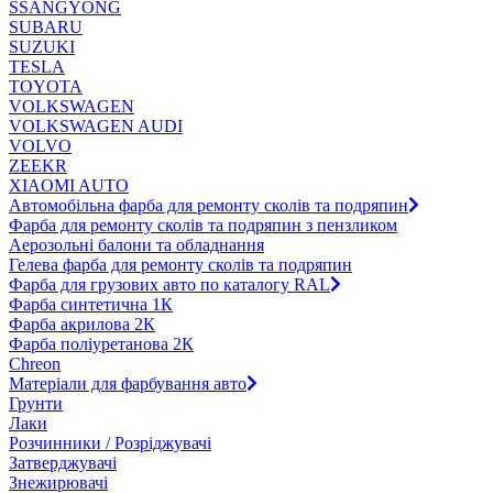
SSANGYONG
SUBARU
SUZUKI
TESLA
TOYOTA
VOLKSWAGEN
VOLKSWAGEN AUDI
VOLVO
ZEEKR
XIAOMI AUTO
Автомобільна фарба для ремонту сколів та подряпин
Фарба для ремонту сколів та подряпин з пензликом
Аерозольні балони та обладнання
Гелева фарба для ремонту сколів та подряпин
Фарба для грузових авто по каталогу RAL
Фарба синтетична 1К
Фарба акрилова 2К
Фарба поліуретанова 2К
Chreon
Матеріали для фарбування авто
Грунти
Лаки
Розчинники / Розріджувачі
Затверджувачі
Знежирювачі