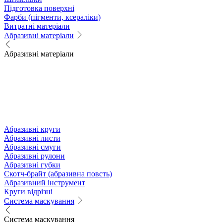
Підготовка поверхні
Фарби (пігменти, ксераліки)
Витратні матеріали
Абразивні матеріали
Абразивні матеріали
Абразивні круги
Абразивні листи
Абразивні смуги
Абразивні рулони
Абразивні губки
Скотч-брайт (абразивна повсть)
Абразивний інструмент
Круги відрізні
Система маскування
Система маскування