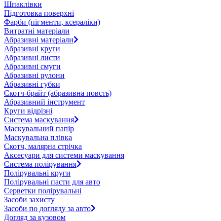
Шпаклівки
Підготовка поверхні
Фарби (пігменти, ксераліки)
Витратні матеріали
Абразивні матеріали
Абразивні круги
Абразивні листи
Абразивні смуги
Абразивні рулони
Абразивні губки
Скотч-брайт (абразивна повсть)
Абразивний інструмент
Круги відрізні
Система маскування
Маскувальний папір
Маскувальна плівка
Скотч, малярна стрічка
Аксесуари для системи маскування
Система полірування
Полірувальні круги
Полірувальні пасти для авто
Серветки полірувальні
Засоби захисту
Засоби по догляду за авто
Догляд за кузовом