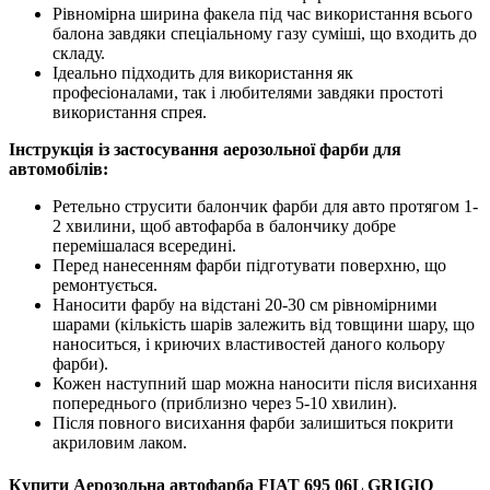
Рівномірна ширина факела під час використання всього
балона завдяки спеціальному газу суміші, що входить до
складу.
Ідеально підходить для використання як
професіоналами, так і любителями завдяки простоті
використання спрея.
Інструкція із застосування аерозольної фарби для
автомобілів:
Ретельно струсити балончик фарби для авто протягом 1-
2 хвилини, щоб автофарба в балончику добре
перемішалася всередині.
Перед нанесенням фарби підготувати поверхню, що
ремонтується.
Наносити фарбу на відстані 20-30 см рівномірними
шарами (кількість шарів залежить від товщини шару, що
наноситься, і криючих властивостей даного кольору
фарби).
Кожен наступний шар можна наносити після висихання
попереднього (приблизно через 5-10 хвилин).
Після повного висихання фарби залишиться покрити
акриловим лаком.
Купити Аерозольна автофарба FIAT 695 06L GRIGIO