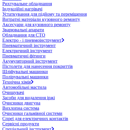
Рихтувальне обладнання
Індукційні нагрівачі
Устаткування для підйому та переміщення
Витратні матеріали кузовного ремонту
Аксесуари для кузовного ремонту
Зварювальні апарати
Обладнання для СТО
Електро - і пневмоінструмент
Пневматичний інструмент
Електричний інструмент
Пневматичні фітинги
Акумуляторний інструмент
Пістолети для нанесення покриттів
Шліфувальні машинки
Полірувальні машинки
Технічна хімія
Автомобільні мастила
Очищувачі
Засоби для видалення іржі
Очисники двигуна
Вихлопна система
Очисники гальмівної системи
Спреї для електричних контактів
Сервісні продукти
Спеціальний інструмент