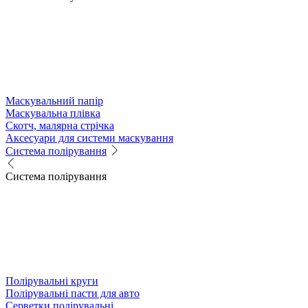
Маскувальний папір
Маскувальна плівка
Скотч, малярна стрічка
Аксесуари для системи маскування
Система полірування
Система полірування
Полірувальні круги
Полірувальні пасти для авто
Серветки полірувальні