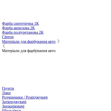
Фарба синтетична 1К
Фарба акрилова 2К
Фарба поліуретанова 2К
Chreon
Матеріали для фарбування авто
Матеріали для фарбування авто
Грунти
Лаки
Розчинники / Розріджувачі
Затверджувачі
Знежирювачі
Шпаклівки