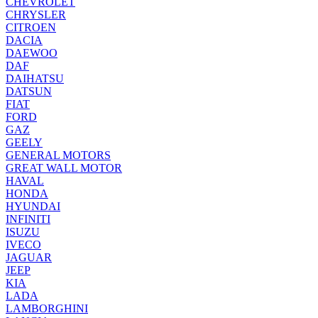
CHEVROLET
CHRYSLER
CITROEN
DACIA
DAEWOO
DAF
DAIHATSU
DATSUN
FIAT
FORD
GAZ
GEELY
GENERAL MOTORS
GREAT WALL MOTOR
HAVAL
HONDA
HYUNDAI
INFINITI
ISUZU
IVECO
JAGUAR
JEEP
KIA
LADA
LAMBORGHINI