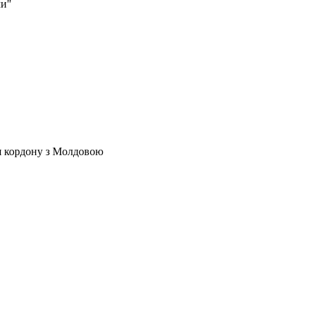
ми"
ля кордону з Молдовою