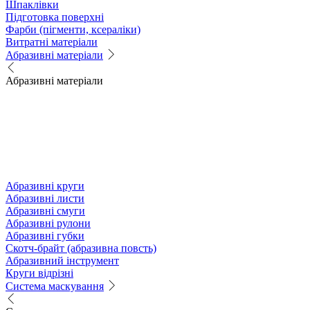
Шпаклівки
Підготовка поверхні
Фарби (пігменти, ксераліки)
Витратні матеріали
Абразивні матеріали
Абразивні матеріали
Абразивні круги
Абразивні листи
Абразивні смуги
Абразивні рулони
Абразивні губки
Скотч-брайт (абразивна повсть)
Абразивний інструмент
Круги відрізні
Система маскування