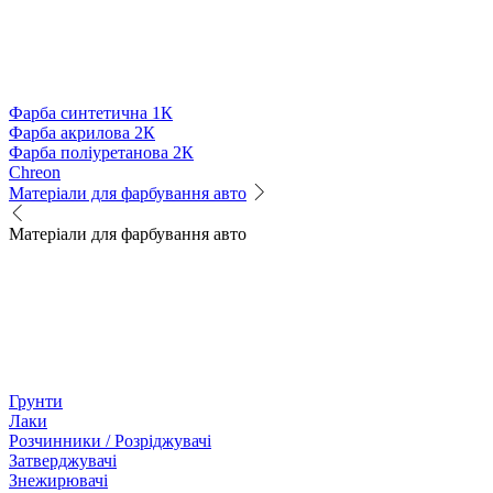
Фарба синтетична 1К
Фарба акрилова 2К
Фарба поліуретанова 2К
Chreon
Матеріали для фарбування авто
Матеріали для фарбування авто
Грунти
Лаки
Розчинники / Розріджувачі
Затверджувачі
Знежирювачі