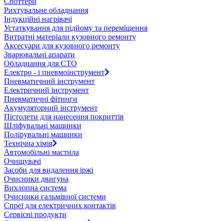
Споттери
Рихтувальне обладнання
Індукційні нагрівачі
Устаткування для підйому та переміщення
Витратні матеріали кузовного ремонту
Аксесуари для кузовного ремонту
Зварювальні апарати
Обладнання для СТО
Електро - і пневмоінструмент
Пневматичний інструмент
Електричний інструмент
Пневматичні фітинги
Акумуляторний інструмент
Пістолети для нанесення покриттів
Шліфувальні машинки
Полірувальні машинки
Технічна хімія
Автомобільні мастила
Очищувачі
Засоби для видалення іржі
Очисники двигуна
Вихлопна система
Очисники гальмівної системи
Спреї для електричних контактів
Сервісні продукти