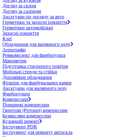
Догляд за кузовом
Догляд за склом
Догляд за салоном
Аксесуари по догляду за авто
Герметики та захисні покриття
Герметики автомобільні
Захисні покриття
Клеї
Обладнання для малярного цеху
Аерографи
Ремкомплект для фарбопульта
Манометри
Підготовка стисненого повітря
Мобільні стенди та стійки
Допоміжне обладнання
Фільтри для фарбувальних камер
Аксесуари для малярного цеху
Фарбопульти
Компресори
Поршневі компресори
Гвинтові (Роторні) компресори
Безмасляні компресори
Кузовний ремонт
Інструмент PDR
Інструмент для ремонту автоскла