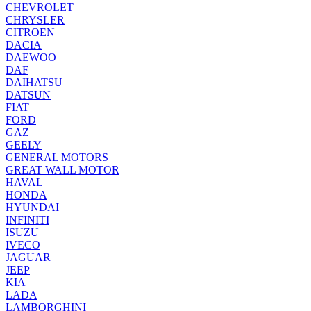
CHEVROLET
CHRYSLER
CITROEN
DACIA
DAEWOO
DAF
DAIHATSU
DATSUN
FIAT
FORD
GAZ
GEELY
GENERAL MOTORS
GREAT WALL MOTOR
HAVAL
HONDA
HYUNDAI
INFINITI
ISUZU
IVECO
JAGUAR
JEEP
KIA
LADA
LAMBORGHINI