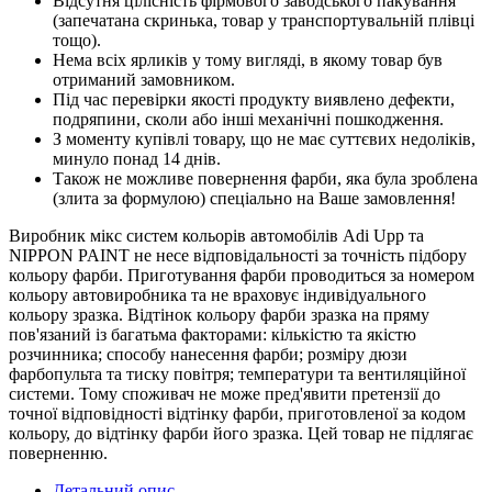
Відсутня цілісність фірмового заводського пакування
(запечатана скринька, товар у транспортувальній плівці
тощо).
Нема всіх ярликів у тому вигляді, в якому товар був
отриманий замовником.
Під час перевірки якості продукту виявлено дефекти,
подряпини, сколи або інші механічні пошкодження.
З моменту купівлі товару, що не має суттєвих недоліків,
минуло понад 14 днів.
Також не можливе повернення фарби, яка була зроблена
(злита за формулою) спеціально на Ваше замовлення!
Виробник мікс систем кольорів автомобілів Adi Upp та
NIPPON PAINT не несе відповідальності за точність підбору
кольору фарби. Приготування фарби проводиться за номером
кольору автовиробника та не враховує індивідуального
кольору зразка. Відтінок кольору фарби зразка на пряму
пов'язаний із багатьма факторами: кількістю та якістю
розчинника; способу нанесення фарби; розміру дюзи
фарбопульта та тиску повітря; температури та вентиляційної
системи. Тому споживач не може пред'явити претензії до
точної відповідності відтінку фарби, приготовленої за кодом
кольору, до відтінку фарби його зразка. Цей товар не підлягає
поверненню.
Детальний опис