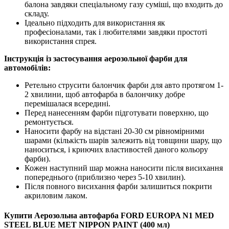
балона завдяки спеціальному газу суміші, що входить до
складу.
Ідеально підходить для використання як
професіоналами, так і любителями завдяки простоті
використання спрея.
Інструкція із застосування аерозольної фарби для
автомобілів:
Ретельно струсити балончик фарби для авто протягом 1-
2 хвилини, щоб автофарба в балончику добре
перемішалася всередині.
Перед нанесенням фарби підготувати поверхню, що
ремонтується.
Наносити фарбу на відстані 20-30 см рівномірними
шарами (кількість шарів залежить від товщини шару, що
наноситься, і криючих властивостей даного кольору
фарби).
Кожен наступний шар можна наносити після висихання
попереднього (приблизно через 5-10 хвилин).
Після повного висихання фарби залишиться покрити
акриловим лаком.
Купити Аерозольна автофарба FORD EUROPA N1 MED
STEEL BLUE MET NIPPON PAINT (400 мл)