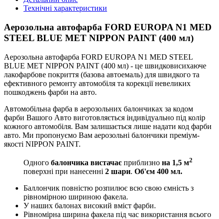
Технічні характеристики
Аерозольна автофарба FORD EUROPA N1 MED
STEEL BLUE MET NIPPON PAINT (400 мл)
Аерозольна автофарба FORD EUROPA N1 MED STEEL
BLUE MET NIPPON PAINT (400 мл) - це швидковисихаюче
лакофарбове покриття (базова автоемаль) для швидкого та
ефективного ремонту автомобіля та корекції невеликих
пошкоджень фарби на авто.
Автомобільна фарба в аерозольних балончиках за кодом
фарби Вашого Авто виготовляється індивідуально під колір
кожного автомобіля. Вам залишається лише надати код фарби
авто. Ми пропонуємо Вам аерозольні балончики преміум-
якості NIPPON PAINT.
2
Одного
балончика вистачає
приблизно
на 1,5 м
поверхні при нанесенні
2 шари
.
Об'єм 400 мл.
Баллончик повністю розпилює всю свою ємність з
рівномірною шириною факела.
У наших балонах високий вміст фарби.
Рівномірна ширина факела під час використання всього