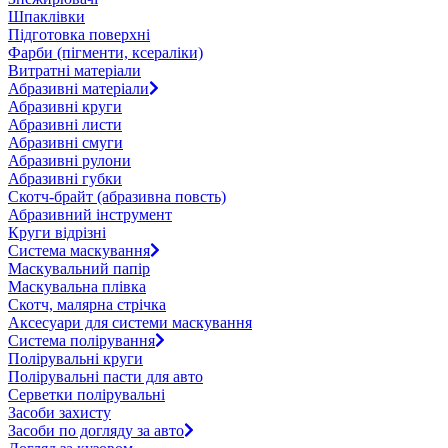
Шпаклівки
Підготовка поверхні
Фарби (пігменти, ксераліки)
Витратні матеріали
Абразивні матеріали
Абразивні круги
Абразивні листи
Абразивні смуги
Абразивні рулони
Абразивні губки
Скотч-брайт (абразивна повсть)
Абразивний інструмент
Круги відрізні
Система маскування
Маскувальний папір
Маскувальна плівка
Скотч, малярна стрічка
Аксесуари для системи маскування
Система полірування
Полірувальні круги
Полірувальні пасти для авто
Серветки полірувальні
Засоби захисту
Засоби по догляду за авто