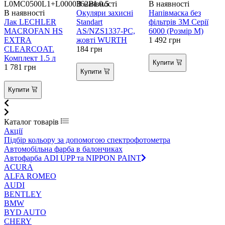
L0MC0500L1+L0000362BL0.5
В наявності
В наявності
В
В наявності
Окуляри захисні
Напівмаска без
О
Лак LECHLER
Standart
фільтрів 3М Серії
MACROFAN HS
AS/NZS1337-PC,
6000 (Розмір М)
W
EXTRA
жовті WURTH
1 492
грн
1
CLEARCOAT.
184
грн
Комплект 1.5 л
Купити
1 781
грн
Купити
Купити
Каталог товарів
Акції
Підбір кольору за допомогою спектрофотометра
Автомобільна фарба в балончиках
Автофарба ADI UPP та NIPPON PAINT
ACURA
ALFA ROMEO
AUDI
BENTLEY
BMW
BYD AUTO
CHERY