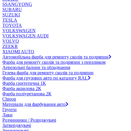
SSANGYONG
SUBARU
SUZUKI
TESLA
TOYOTA
VOLKSWAGEN
VOLKSWAGEN AUDI
VOLVO
ZEEKR
XIAOMI AUTO
Автомобільна фарба для ремонту сколів та подряпин
Фарба для ремонту сколів та подряпин з пензликом
Аерозольні балони та обладнання
Гелева фарба для ремонту сколів та подряпин
Фарба для грузових авто по каталогу RAL
Фарба синтетична 1К
Фарба акрилова 2К
Фарба поліуретанова 2К
Chreon
Матеріали для фарбування авто
Грунти
Лаки
Розчинники / Розріджувачі
Затверджувачі
Знежирювачі