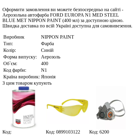
Оформити замовлення ви можете безпосередньо на сайті -
Аерозольна автофарба FORD EUROPA N1 MED STEEL
BLUE MET NIPPON PAINT (400 мл) за доступною ціною.
Швидка доставка по всій Україні доступна для самовивезення.
Виробник
NIPPON PAINT
Тип:
Фарба
Колір:
Синій
Форма випуску:
Аерозоль
Об`єм:
400
Код фарби:
N1
Країна виробник:
Японія
З цим товаром купують
Код:
Код: 0899103122
Код: 6200
К