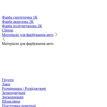
Фарба синтетична 1К
Фарба акрилова 2К
Фарба поліуретанова 2К
Chreon
Матеріали для фарбування авто
Матеріали для фарбування авто
Грунти
Лаки
Розчинники / Розріджувачі
Затверджувачі
Знежирювачі
Шпаклівки
Підготовка поверхні