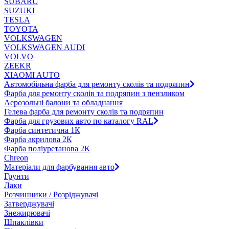
SUBARU
SUZUKI
TESLA
TOYOTA
VOLKSWAGEN
VOLKSWAGEN AUDI
VOLVO
ZEEKR
XIAOMI AUTO
Автомобільна фарба для ремонту сколів та подряпин
Фарба для ремонту сколів та подряпин з пензликом
Аерозольні балони та обладнання
Гелева фарба для ремонту сколів та подряпин
Фарба для грузових авто по каталогу RAL
Фарба синтетична 1К
Фарба акрилова 2К
Фарба поліуретанова 2К
Chreon
Матеріали для фарбування авто
Грунти
Лаки
Розчинники / Розріджувачі
Затверджувачі
Знежирювачі
Шпаклівки