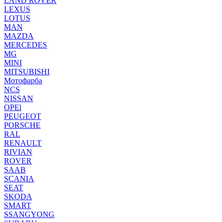
LAND ROVER
LEXUS
LOTUS
MAN
MAZDA
MERCEDES
MG
MINI
MITSUBISHI
Мотофарба
NCS
NISSAN
OPEl
PEUGEOT
PORSCHE
RAL
RENAULT
RIVIAN
ROVER
SAAB
SCANIA
SEAT
SKODA
SMART
SSANGYONG