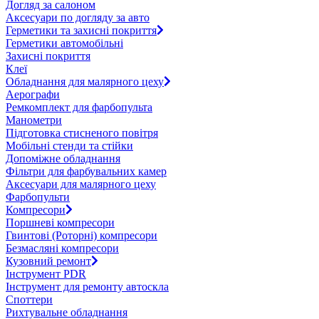
Догляд за салоном
Аксесуари по догляду за авто
Герметики та захисні покриття
Герметики автомобільні
Захисні покриття
Клеї
Обладнання для малярного цеху
Аерографи
Ремкомплект для фарбопульта
Манометри
Підготовка стисненого повітря
Мобільні стенди та стійки
Допоміжне обладнання
Фільтри для фарбувальних камер
Аксесуари для малярного цеху
Фарбопульти
Компресори
Поршневі компресори
Гвинтові (Роторні) компресори
Безмасляні компресори
Кузовний ремонт
Інструмент PDR
Інструмент для ремонту автоскла
Споттери
Рихтувальне обладнання