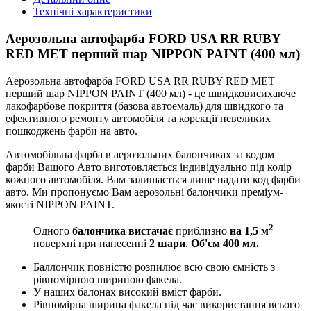
Технічні характеристики
Аерозольна автофарба FORD USA RR RUBY
RED MET перший шар NIPPON PAINT (400 мл)
Аерозольна автофарба FORD USA RR RUBY RED MET
перший шар NIPPON PAINT (400 мл) - це швидковисихаюче
лакофарбове покриття (базова автоемаль) для швидкого та
ефективного ремонту автомобіля та корекції невеликих
пошкоджень фарби на авто.
Автомобільна фарба в аерозольних балончиках за кодом
фарби Вашого Авто виготовляється індивідуально під колір
кожного автомобіля. Вам залишається лише надати код фарби
авто. Ми пропонуємо Вам аерозольні балончики преміум-
якості NIPPON PAINT.
2
Одного
балончика вистачає
приблизно
на 1,5 м
поверхні при нанесенні
2 шари
.
Об'єм 400 мл.
Баллончик повністю розпилює всю свою ємність з
рівномірною шириною факела.
У наших балонах високий вміст фарби.
Рівномірна ширина факела під час використання всього