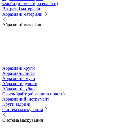
Фарби (пігменти, ксераліки)
Витратні матеріали
Абразивні матеріали
Абразивні матеріали
Абразивні круги
Абразивні листи
Абразивні смуги
Абразивні рулони
Абразивні губки
Скотч-брайт (абразивна повсть)
Абразивний інструмент
Круги відрізні
Система маскування
Система маскування