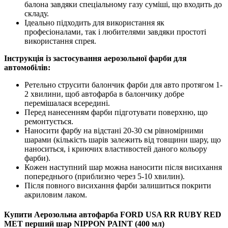
балона завдяки спеціальному газу суміші, що входить до
складу.
Ідеально підходить для використання як
професіоналами, так і любителями завдяки простоті
використання спрея.
Інструкція із застосування аерозольної фарби для
автомобілів:
Ретельно струсити балончик фарби для авто протягом 1-
2 хвилини, щоб автофарба в балончику добре
перемішалася всередині.
Перед нанесенням фарби підготувати поверхню, що
ремонтується.
Наносити фарбу на відстані 20-30 см рівномірними
шарами (кількість шарів залежить від товщини шару, що
наноситься, і криючих властивостей даного кольору
фарби).
Кожен наступний шар можна наносити після висихання
попереднього (приблизно через 5-10 хвилин).
Після повного висихання фарби залишиться покрити
акриловим лаком.
Купити Аерозольна автофарба FORD USA RR RUBY RED
MET перший шар NIPPON PAINT (400 мл)