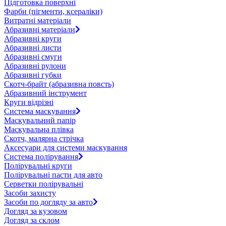
Підготовка поверхні
Фарби (пігменти, ксераліки)
Витратні матеріали
Абразивні матеріали
Абразивні круги
Абразивні листи
Абразивні смуги
Абразивні рулони
Абразивні губки
Скотч-брайт (абразивна повсть)
Абразивний інструмент
Круги відрізні
Система маскування
Маскувальний папір
Маскувальна плівка
Скотч, малярна стрічка
Аксесуари для системи маскування
Система полірування
Полірувальні круги
Полірувальні пасти для авто
Серветки полірувальні
Засоби захисту
Засоби по догляду за авто
Догляд за кузовом
Догляд за склом