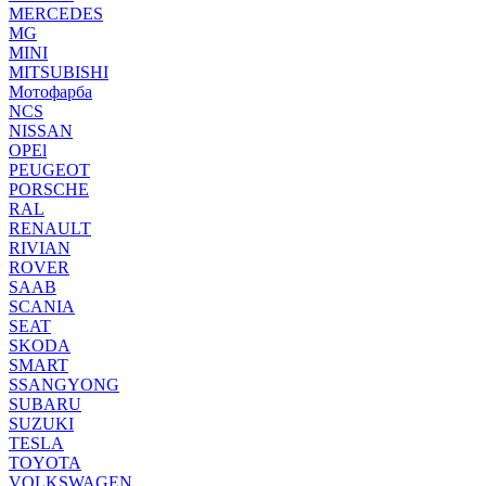
MERCEDES
MG
MINI
MITSUBISHI
Мотофарба
NCS
NISSAN
OPEl
PEUGEOT
PORSCHE
RAL
RENAULT
RIVIAN
ROVER
SAAB
SCANIA
SEAT
SKODA
SMART
SSANGYONG
SUBARU
SUZUKI
TESLA
TOYOTA
VOLKSWAGEN