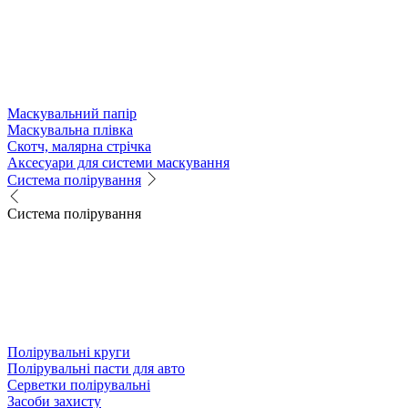
Маскувальний папір
Маскувальна плівка
Скотч, малярна стрічка
Аксесуари для системи маскування
Система полірування
Система полірування
Полірувальні круги
Полірувальні пасти для авто
Серветки полірувальні
Засоби захисту