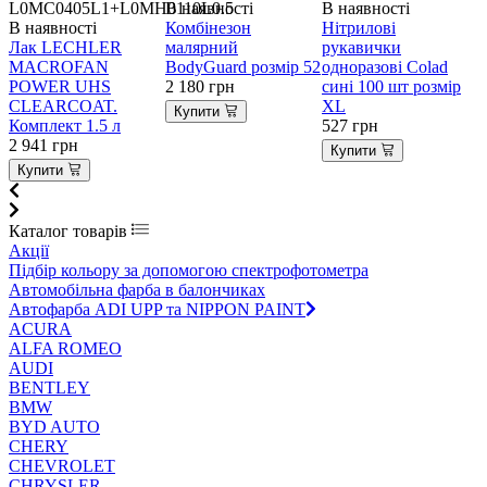
L0MC0405L1+L0MH0110L0.5
В наявності
В наявності
В
В наявності
Комбінезон
Нітрилові
Лак LECHLER
малярний
рукавички
в
MACROFAN
BodyGuard розмір 52
одноразові Colad
2
POWER UHS
2 180
грн
сині 100 шт розмір
CLEARCOAT.
XL
Купити
Комплект 1.5 л
527
грн
2 941
грн
Купити
Купити
Каталог товарів
Акції
Підбір кольору за допомогою спектрофотометра
Автомобільна фарба в балончиках
Автофарба ADI UPP та NIPPON PAINT
ACURA
ALFA ROMEO
AUDI
BENTLEY
BMW
BYD AUTO
CHERY
CHEVROLET
CHRYSLER