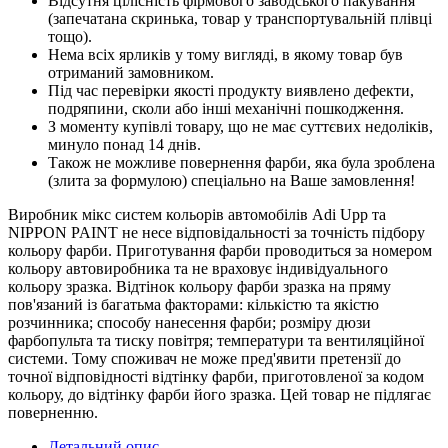
Відсутня цілісність фірмового заводського пакування
(запечатана скринька, товар у транспортувальній плівці
тощо).
Нема всіх ярликів у тому вигляді, в якому товар був
отриманий замовником.
Під час перевірки якості продукту виявлено дефекти,
подряпини, сколи або інші механічні пошкодження.
З моменту купівлі товару, що не має суттєвих недоліків,
минуло понад 14 днів.
Також не можливе повернення фарби, яка була зроблена
(злита за формулою) спеціально на Ваше замовлення!
Виробник мікс систем кольорів автомобілів Adi Upp та
NIPPON PAINT не несе відповідальності за точність підбору
кольору фарби. Приготування фарби проводиться за номером
кольору автовиробника та не враховує індивідуального
кольору зразка. Відтінок кольору фарби зразка на пряму
пов'язаний із багатьма факторами: кількістю та якістю
розчинника; способу нанесення фарби; розміру дюзи
фарбопульта та тиску повітря; температури та вентиляційної
системи. Тому споживач не може пред'явити претензії до
точної відповідності відтінку фарби, приготовленої за кодом
кольору, до відтінку фарби його зразка. Цей товар не підлягає
поверненню.
Детальний опис