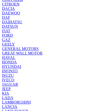
CITROEN
DACIA
DAEWOO
DAF
DAIHATSU
DATSUN
FIAT
FORD
GAZ
GEELY
GENERAL MOTORS
GREAT WALL MOTOR
HAVAL
HONDA
HYUNDAI
INFINITI
ISUZU
IVECO
JAGUAR
JEEP
KIA
LADA
LAMBORGHINI
LANCIA