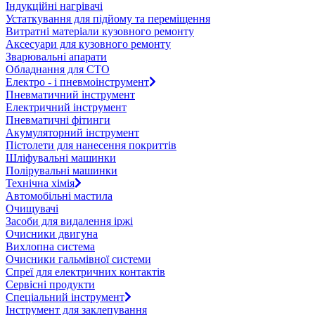
Індукційні нагрівачі
Устаткування для підйому та переміщення
Витратні матеріали кузовного ремонту
Аксесуари для кузовного ремонту
Зварювальні апарати
Обладнання для СТО
Електро - і пневмоінструмент
Пневматичний інструмент
Електричний інструмент
Пневматичні фітинги
Акумуляторний інструмент
Пістолети для нанесення покриттів
Шліфувальні машинки
Полірувальні машинки
Технічна хімія
Автомобільні мастила
Очищувачі
Засоби для видалення іржі
Очисники двигуна
Вихлопна система
Очисники гальмівної системи
Спреї для електричних контактів
Сервісні продукти
Спеціальний інструмент
Інструмент для заклепування