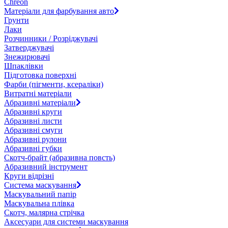
Chreon
Матеріали для фарбування авто
Грунти
Лаки
Розчинники / Розріджувачі
Затверджувачі
Знежирювачі
Шпаклівки
Підготовка поверхні
Фарби (пігменти, ксераліки)
Витратні матеріали
Абразивні матеріали
Абразивні круги
Абразивні листи
Абразивні смуги
Абразивні рулони
Абразивні губки
Скотч-брайт (абразивна повсть)
Абразивний інструмент
Круги відрізні
Система маскування
Маскувальний папір
Маскувальна плівка
Скотч, малярна стрічка
Аксесуари для системи маскування