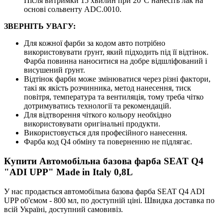
Після витримки 15 хвилин при 20°C нанесіть лак на
основі сольвенту ADC.0010.
ЗВЕРНІТЬ УВАГУ:
Для кожної фарби за кодом авто потрібно
використовувати ґрунт, який підходить під її відтінок.
Фарба повинна наноситися на добре відшліфований і
висушений ґрунт.
Відтінок фарби може змінюватися через різні фактори,
такі як якість розчинника, метод нанесення, тиск
повітря, температура та вентиляція, тому треба чітко
дотримуватись технології та рекомендацій.
Для відтворення чіткого кольору необхідно
використовувати оригінальні продукти.
Використовується для професійного нанесення.
Фарба код Q4 обміну та поверненню не підлягає.
Купити Автомобільна базова фарба SEAT Q4
"ADI UPP" Made in Italy 0,8L
У нас продається автомобільна базова фарба SEAT Q4 ADI
UPP об'ємом - 800 мл, по доступній ціні. Швидка доставка по
всій Україні, доступний самовивіз.