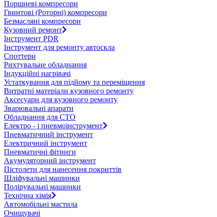
Поршневі компресори
Гвинтові (Роторні) компресори
Безмасляні компресори
Кузовний ремонт
Інструмент PDR
Інструмент для ремонту автоскла
Споттери
Рихтувальне обладнання
Індукційні нагрівачі
Устаткування для підйому та переміщення
Витратні матеріали кузовного ремонту
Аксесуари для кузовного ремонту
Зварювальні апарати
Обладнання для СТО
Електро - і пневмоінструмент
Пневматичний інструмент
Електричний інструмент
Пневматичні фітинги
Акумуляторний інструмент
Пістолети для нанесення покриттів
Шліфувальні машинки
Полірувальні машинки
Технічна хімія
Автомобільні мастила
Очищувачі