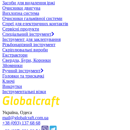
Засоби для видалення іржі
Очисники двигуна
Вихлопна система
Очисники гальмівної системи
Спреї для електричних контактів
Сервісні продукти
Спеціальний інструмент
Інструмент для заклепування
Різьбонарізний інструмент
Скріплювальні вироби
Екстрактори
Свердла, Бури, Коронки
Зйомники
Ручний інструмент
Головки та трискачкі
Ключі
Викрутки
Інструментальні візки
Україна, Одеса
mail@globalcraft.com.ua
+38 (093) 137 68 68