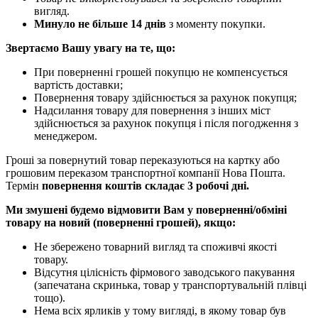
вигляд.
Минуло не більше 14 днів
з моменту покупки.
Звертаємо Вашу увагу на те, що:
При поверненні грошей покупцю не компенсується
вартість доставки;
Повернення товару здійснюється за рахунок покупця;
Надсилання товару для повернення з інших міст
здійснюється за рахунок покупця і після погодження з
менеджером.
Гроші за повернутий товар переказуються на картку або
грошовим переказом транспортної компанії Нова Пошта.
Термін
повернення коштів складає 3 робочі дні.
Ми змушені будемо відмовити Вам у поверненні/обміні
товару на новий (поверненні грошей), якщо:
Не збережено товарний вигляд та споживчі якості
товару.
Відсутня цілісність фірмового заводського пакування
(запечатана скринька, товар у транспортувальній плівці
тощо).
Нема всіх ярликів у тому вигляді, в якому товар був