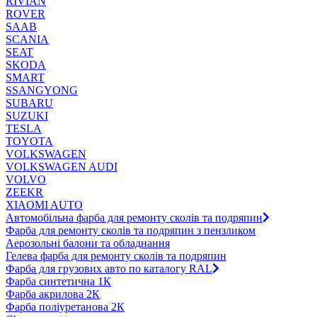
RIVIAN
ROVER
SAAB
SCANIA
SEAT
SKODA
SMART
SSANGYONG
SUBARU
SUZUKI
TESLA
TOYOTA
VOLKSWAGEN
VOLKSWAGEN AUDI
VOLVO
ZEEKR
XIAOMI AUTO
Автомобільна фарба для ремонту сколів та подряпин
Фарба для ремонту сколів та подряпин з пензликом
Аерозольні балони та обладнання
Гелева фарба для ремонту сколів та подряпин
Фарба для грузових авто по каталогу RAL
Фарба синтетична 1К
Фарба акрилова 2К
Фарба поліуретанова 2К