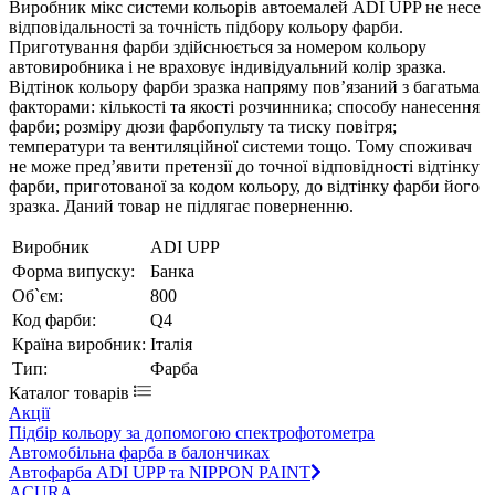
Виробник мікс системи кольорів автоемалей ADI UPP не несе
відповідальності за точність підбору кольору фарби.
Приготування фарби здійснюється за номером кольору
автовиробника і не враховує індивідуальний колір зразка.
Відтінок кольору фарби зразка напряму пов’язаний з багатьма
факторами: кількості та якості розчинника; способу нанесення
фарби; розміру дюзи фарбопульту та тиску повітря;
температури та вентиляційної системи тощо. Тому споживач
не може пред’явити претензії до точної відповідності відтінку
фарби, приготованої за кодом кольору, до відтінку фарби його
зразка. Даний товар не підлягає поверненню.
Виробник
ADI UPP
Форма випуску:
Банка
Об`єм:
800
Код фарби:
Q4
Країна виробник:
Італія
Тип:
Фарба
Каталог товарів
Акції
Підбір кольору за допомогою спектрофотометра
Автомобільна фарба в балончиках
Автофарба ADI UPP та NIPPON PAINT
ACURA