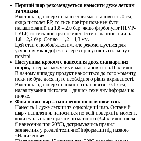
Перший шар рекомендується наносити дуже легким
та тонким.
Відстань від поверхні нанесення має становити 20 см,
якщо пістолет RP, то тиск повітря повинен бути
налаштований на 1,8 – 2,0 бар, якщо фарбопульт HLVP-
LVLP, то тиск повітря повинен бути налаштований на
1,8 – 2,2 бар. Сопло – 1,2 – 1,3 мм.
Цей етап є необов'язковим, але рекомендується для
усунення мікродефектів через присутність силікону в
повітрі.
Наступним кроком є нанесення двох стандартних
шарів,
інтервал між якими має становити 5-10 хвилин.
В даному випадку продукт наноситься до того моменту,
поки не буде досягнуто необхідного рівня вкриваності.
Відстань від поверхні повинна становити 10-15 см,
налаштування пістолета – дивись технічну інформацію
нижче.
Фінальний шар – напилення по всій поверхні.
Нанесіть 1 дуже легкий та однорідний шар. Останній
шар - напилення, наноситься по всій поверхні в момент,
коли емаль стане практично матовою (3-4 хвилин після
її нанесення при 20°C), дотримуючись правил
зазначених у розділі технічної інформації під назвою
«Напилення».