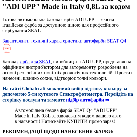
"ADI UPP" Made in Italy 0,8L за кодом
Готова автомобільна базова фарба ADI UPP — якісна
італійська фарба за доступною ціною для професійного
фарбування SEAT.
Завантажити технічні характеристики автофарби SEAT Q4
Базова
фарба для SEAT
, виробництва ADI UPP, представлена
офіційним дистриб'ютором для авторемонту, розроблена на
основі реологічних новітніх реологічних технологій. Проста в
нанесені, швидко сохне, відтворює точні кольори.
На сайті Globalcraft можливий вибір відтінку кольору за
допомогою 5-ти кутового Cпектрофотометра. Перейдіть на
сторінку послуги та замовте
підбір автофарби ⇒
Автомобільна базова фарба SEAT Q4 "ADI UPP"
Made in Italy 0,8L за заводським кодом вашого авто
в наявності! Натискайте КУПИТИ прямо зараз!
РЕКОМЕНДАЦІЇ ЩОДО НАНЕСЕННЯ ФАРБИ: