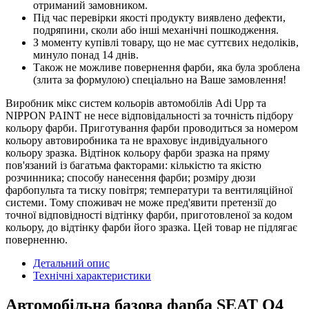
отриманий замовником.
Під час перевірки якості продукту виявлено дефекти,
подряпини, сколи або інші механічні пошкодження.
З моменту купівлі товару, що не має суттєвих недоліків,
минуло понад 14 днів.
Також не можливе повернення фарби, яка була зроблена
(злита за формулою) спеціально на Ваше замовлення!
Виробник мікс систем кольорів автомобілів Adi Upp та
NIPPON PAINT не несе відповідальності за точність підбору
кольору фарби. Приготування фарби проводиться за номером
кольору автовиробника та не враховує індивідуального
кольору зразка. Відтінок кольору фарби зразка на пряму
пов'язаний із багатьма факторами: кількістю та якістю
розчинника; способу нанесення фарби; розміру дюзи
фарбопульта та тиску повітря; температури та вентиляційної
системи. Тому споживач не може пред'явити претензії до
точної відповідності відтінку фарби, приготовленої за кодом
кольору, до відтінку фарби його зразка. Цей товар не підлягає
поверненню.
Детальний опис
Технічні характеристики
Автомобільна базова фарба SEAT Q4