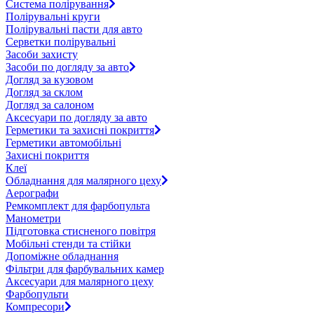
Система полірування
Полірувальні круги
Полірувальні пасти для авто
Серветки полірувальні
Засоби захисту
Засоби по догляду за авто
Догляд за кузовом
Догляд за склом
Догляд за салоном
Аксесуари по догляду за авто
Герметики та захисні покриття
Герметики автомобільні
Захисні покриття
Клеї
Обладнання для малярного цеху
Аерографи
Ремкомплект для фарбопульта
Манометри
Підготовка стисненого повітря
Мобільні стенди та стійки
Допоміжне обладнання
Фільтри для фарбувальних камер
Аксесуари для малярного цеху
Фарбопульти
Компресори