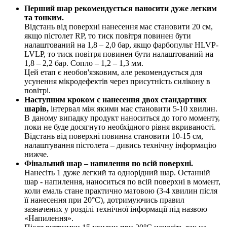
Перший шар рекомендується наносити дуже легким
та тонким.
Відстань від поверхні нанесення має становити 20 см,
якщо пістолет RP, то тиск повітря повинен бути
налаштований на 1,8 – 2,0 бар, якщо фарбопульт HLVP-
LVLP, то тиск повітря повинен бути налаштований на
1,8 – 2,2 бар. Сопло – 1,2 – 1,3 мм.
Цей етап є необов'язковим, але рекомендується для
усунення мікродефектів через присутність силікону в
повітрі.
Наступним кроком є нанесення двох стандартних
шарів,
інтервал між якими має становити 5-10 хвилин.
В даному випадку продукт наноситься до того моменту,
поки не буде досягнуто необхідного рівня вкриваності.
Відстань від поверхні повинна становити 10-15 см,
налаштування пістолета – дивись технічну інформацію
нижче.
Фінальний шар – напилення по всій поверхні.
Нанесіть 1 дуже легкий та однорідний шар. Останній
шар - напилення, наноситься по всій поверхні в момент,
коли емаль стане практично матовою (3-4 хвилин після
її нанесення при 20°C), дотримуючись правил
зазначених у розділі технічної інформації під назвою
«Напилення».