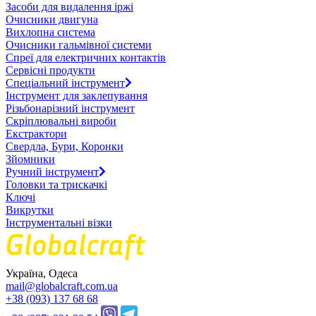
Засоби для видалення іржі
Очисники двигуна
Вихлопна система
Очисники гальмівної системи
Спреї для електричних контактів
Сервісні продукти
Спеціальний інструмент
Інструмент для заклепування
Різьбонарізний інструмент
Скріплювальні вироби
Екстрактори
Свердла, Бури, Коронки
Зйомники
Ручний інструмент
Головки та трискачкі
Ключі
Викрутки
Інструментальні візки
Україна, Одеса
mail@globalcraft.com.ua
+38 (093) 137 68 68