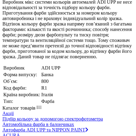
Виробник мікс системи кольорів автоемалей ADI UPP не несе
відповідальності за точність підбору кольору фарби.
Приготування фарби здійснюється за номером кольору
автовиробника і не враховує індивідуальний колір зразка.
Відтінок кольору фарби зразка напряму пов’язаний з багатьма
факторами: кількості та якості розчинника; способу нанесення
фарби; розміру дюзи фарбопульту та тиску повітря;
температури та вентиляційної системи тощо. Тому споживач
не може пред’явити претензії до точної відповідності відтінку
фарби, приготованої за кодом кольору, до відтінку фарби його
зразка. Даний товар не підлягає поверненню.
Виробник
ADI UPP
Форма випуску:
Банка
Об`єм:
800
Код фарби:
R1
Країна виробник:
Італія
Тип:
Фарба
Каталог товарів
Акції
Підбір кольору за допомогою спектрофотометра
Автомобільна фарба в балончиках
Автофарба ADI UPP та NIPPON PAINT
ACURA