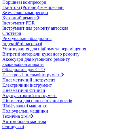
Поршневі компресори
Гвинтові (Роторні) компресори
Безмасляні компресори
Кузовний ремонт
Інструмент PDR
Інструмент для ремонту автоскла
Споттери
Рихтувальне обладнання
Індукційні нагрівачі
Устаткування для підйому та переміщення
Витратні матеріали кузовного ремонту
Аксесуари для кузовного ремонту
Зварювальні апарати
Обладнання для СТО
Електро - і пневмоінструмент
Пневматичний інструмент
Електричний інструмент
Пневматичні фітинги
Акумуляторний інструмент
Пістолети для нанесення покриттів
Шліфувальні машинки
Полірувальні машинки
Технічна хімія
Автомобільні мастила
Очищувачі