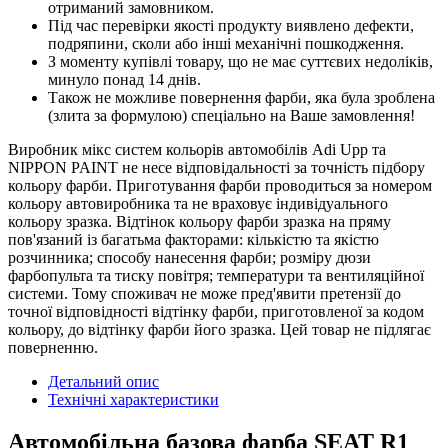
отриманий замовником.
Під час перевірки якості продукту виявлено дефекти,
подряпини, сколи або інші механічні пошкодження.
З моменту купівлі товару, що не має суттєвих недоліків,
минуло понад 14 днів.
Також не можливе повернення фарби, яка була зроблена
(злита за формулою) спеціально на Ваше замовлення!
Виробник мікс систем кольорів автомобілів Adi Upp та
NIPPON PAINT не несе відповідальності за точність підбору
кольору фарби. Приготування фарби проводиться за номером
кольору автовиробника та не враховує індивідуального
кольору зразка. Відтінок кольору фарби зразка на пряму
пов'язаний із багатьма факторами: кількістю та якістю
розчинника; способу нанесення фарби; розміру дюзи
фарбопульта та тиску повітря; температури та вентиляційної
системи. Тому споживач не може пред'явити претензії до
точної відповідності відтінку фарби, приготовленої за кодом
кольору, до відтінку фарби його зразка. Цей товар не підлягає
поверненню.
Детальний опис
Технічні характеристики
Автомобільна базова фарба SEAT R1