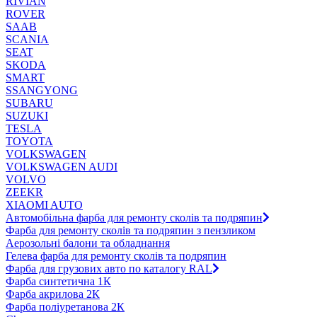
RIVIAN
ROVER
SAAB
SCANIA
SEAT
SKODA
SMART
SSANGYONG
SUBARU
SUZUKI
TESLA
TOYOTA
VOLKSWAGEN
VOLKSWAGEN AUDI
VOLVO
ZEEKR
XIAOMI AUTO
Автомобільна фарба для ремонту сколів та подряпин
Фарба для ремонту сколів та подряпин з пензликом
Аерозольні балони та обладнання
Гелева фарба для ремонту сколів та подряпин
Фарба для грузових авто по каталогу RAL
Фарба синтетична 1К
Фарба акрилова 2К
Фарба поліуретанова 2К