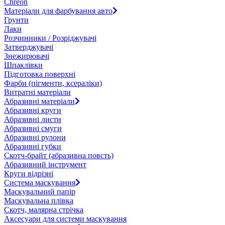
Chreon
Матеріали для фарбування авто
Грунти
Лаки
Розчинники / Розріджувачі
Затверджувачі
Знежирювачі
Шпаклівки
Підготовка поверхні
Фарби (пігменти, ксераліки)
Витратні матеріали
Абразивні матеріали
Абразивні круги
Абразивні листи
Абразивні смуги
Абразивні рулони
Абразивні губки
Скотч-брайт (абразивна повсть)
Абразивний інструмент
Круги відрізні
Система маскування
Маскувальний папір
Маскувальна плівка
Скотч, малярна стрічка
Аксесуари для системи маскування