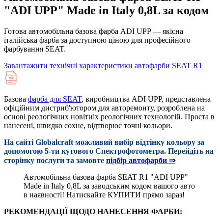
"ADI UPP" Made in Italy 0,8L за кодом
Готова автомобільна базова фарба ADI UPP — якісна
італійська фарба за доступною ціною для професійного
фарбування SEAT.
Завантажити технічні характеристики автофарби SEAT R1
Базова
фарба для SEAT
, виробництва ADI UPP, представлена
офіційним дистриб'ютором для авторемонту, розроблена на
основі реологічних новітніх реологічних технологій. Проста в
нанесені, швидко сохне, відтворює точні кольори.
На сайті Globalcraft можливий вибір відтінку кольору за
допомогою 5-ти кутового Cпектрофотометра. Перейдіть на
сторінку послуги та замовте
підбір автофарби ⇒
Автомобільна базова фарба SEAT R1 "ADI UPP"
Made in Italy 0,8L за заводським кодом вашого авто
в наявності! Натискайте КУПИТИ прямо зараз!
РЕКОМЕНДАЦІЇ ЩОДО НАНЕСЕННЯ ФАРБИ: