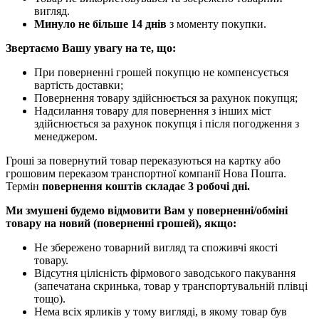
вигляд.
Минуло не більше 14 днів
з моменту покупки.
Звертаємо Вашу увагу на те, що:
При поверненні грошей покупцю не компенсується
вартість доставки;
Повернення товару здійснюється за рахунок покупця;
Надсилання товару для повернення з інших міст
здійснюється за рахунок покупця і після погодження з
менеджером.
Гроші за повернутий товар переказуються на картку або
грошовим переказом транспортної компанії Нова Пошта.
Термін
повернення коштів складає 3 робочі дні.
Ми змушені будемо відмовити Вам у поверненні/обміні
товару на новий (поверненні грошей), якщо:
Не збережено товарний вигляд та споживчі якості
товару.
Відсутня цілісність фірмового заводського пакування
(запечатана скринька, товар у транспортувальній плівці
тощо).
Нема всіх ярликів у тому вигляді, в якому товар був