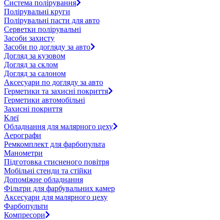
Система полірування
Полірувальні круги
Полірувальні пасти для авто
Серветки полірувальні
Засоби захисту
Засоби по догляду за авто
Догляд за кузовом
Догляд за склом
Догляд за салоном
Аксесуари по догляду за авто
Герметики та захисні покриття
Герметики автомобільні
Захисні покриття
Клеї
Обладнання для малярного цеху
Аерографи
Ремкомплект для фарбопульта
Манометри
Підготовка стисненого повітря
Мобільні стенди та стійки
Допоміжне обладнання
Фільтри для фарбувальних камер
Аксесуари для малярного цеху
Фарбопульти
Компресори