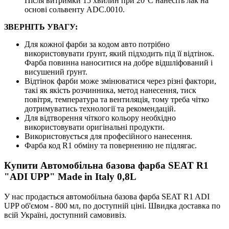
Після витримки 15 хвилин при 20°C нанесіть лак на
основі сольвенту ADC.0010.
ЗВЕРНІТЬ УВАГУ:
Для кожної фарби за кодом авто потрібно
використовувати ґрунт, який підходить під її відтінок.
Фарба повинна наноситися на добре відшліфований і
висушений ґрунт.
Відтінок фарби може змінюватися через різні фактори,
такі як якість розчинника, метод нанесення, тиск
повітря, температура та вентиляція, тому треба чітко
дотримуватись технології та рекомендацій.
Для відтворення чіткого кольору необхідно
використовувати оригінальні продукти.
Використовується для професійного нанесення.
Фарба код R1 обміну та поверненню не підлягає.
Купити Автомобільна базова фарба SEAT R1
"ADI UPP" Made in Italy 0,8L
У нас продається автомобільна базова фарба SEAT R1 ADI
UPP об'ємом - 800 мл, по доступній ціні. Швидка доставка по
всій Україні, доступний самовивіз.