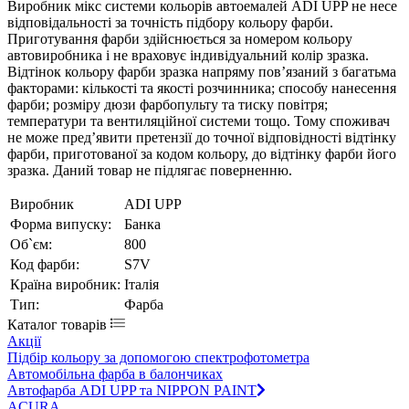
Виробник мікс системи кольорів автоемалей ADI UPP не несе
відповідальності за точність підбору кольору фарби.
Приготування фарби здійснюється за номером кольору
автовиробника і не враховує індивідуальний колір зразка.
Відтінок кольору фарби зразка напряму пов’язаний з багатьма
факторами: кількості та якості розчинника; способу нанесення
фарби; розміру дюзи фарбопульту та тиску повітря;
температури та вентиляційної системи тощо. Тому споживач
не може пред’явити претензії до точної відповідності відтінку
фарби, приготованої за кодом кольору, до відтінку фарби його
зразка. Даний товар не підлягає поверненню.
Виробник
ADI UPP
Форма випуску:
Банка
Об`єм:
800
Код фарби:
S7V
Країна виробник:
Італія
Тип:
Фарба
Каталог товарів
Акції
Підбір кольору за допомогою спектрофотометра
Автомобільна фарба в балончиках
Автофарба ADI UPP та NIPPON PAINT
ACURA