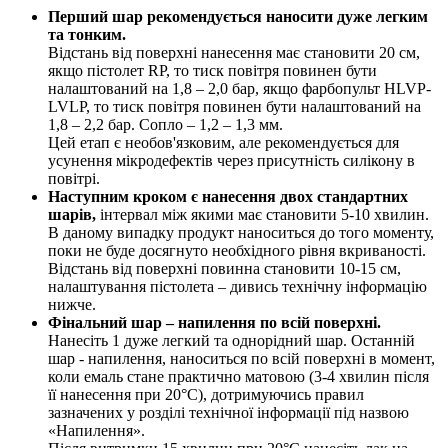
Перший шар рекомендується наносити дуже легким
та тонким.
Відстань від поверхні нанесення має становити 20 см,
якщо пістолет RP, то тиск повітря повинен бути
налаштований на 1,8 – 2,0 бар, якщо фарбопульт HLVP-
LVLP, то тиск повітря повинен бути налаштований на
1,8 – 2,2 бар. Сопло – 1,2 – 1,3 мм.
Цей етап є необов'язковим, але рекомендується для
усунення мікродефектів через присутність силікону в
повітрі.
Наступним кроком є нанесення двох стандартних
шарів,
інтервал між якими має становити 5-10 хвилин.
В даному випадку продукт наноситься до того моменту,
поки не буде досягнуто необхідного рівня вкриваності.
Відстань від поверхні повинна становити 10-15 см,
налаштування пістолета – дивись технічну інформацію
нижче.
Фінальний шар – напилення по всій поверхні.
Нанесіть 1 дуже легкий та однорідний шар. Останній
шар - напилення, наноситься по всій поверхні в момент,
коли емаль стане практично матовою (3-4 хвилин після
її нанесення при 20°C), дотримуючись правил
зазначених у розділі технічної інформації під назвою
«Напилення».