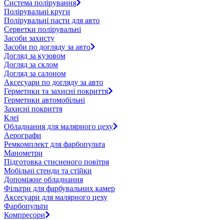
Система полірування
Полірувальні круги
Полірувальні пасти для авто
Серветки полірувальні
Засоби захисту
Засоби по догляду за авто
Догляд за кузовом
Догляд за склом
Догляд за салоном
Аксесуари по догляду за авто
Герметики та захисні покриття
Герметики автомобільні
Захисні покриття
Клеї
Обладнання для малярного цеху
Аерографи
Ремкомплект для фарбопульта
Манометри
Підготовка стисненого повітря
Мобільні стенди та стійки
Допоміжне обладнання
Фільтри для фарбувальних камер
Аксесуари для малярного цеху
Фарбопульти
Компресори