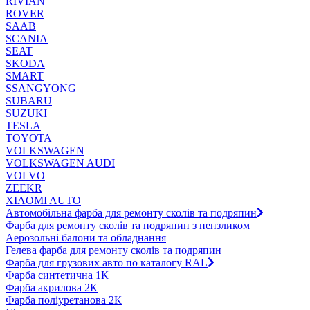
RIVIAN
ROVER
SAAB
SCANIA
SEAT
SKODA
SMART
SSANGYONG
SUBARU
SUZUKI
TESLA
TOYOTA
VOLKSWAGEN
VOLKSWAGEN AUDI
VOLVO
ZEEKR
XIAOMI AUTO
Автомобільна фарба для ремонту сколів та подряпин
Фарба для ремонту сколів та подряпин з пензликом
Аерозольні балони та обладнання
Гелева фарба для ремонту сколів та подряпин
Фарба для грузових авто по каталогу RAL
Фарба синтетична 1К
Фарба акрилова 2К
Фарба поліуретанова 2К