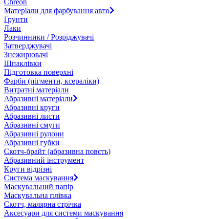
Chreon
Матеріали для фарбування авто
Грунти
Лаки
Розчинники / Розріджувачі
Затверджувачі
Знежирювачі
Шпаклівки
Підготовка поверхні
Фарби (пігменти, ксераліки)
Витратні матеріали
Абразивні матеріали
Абразивні круги
Абразивні листи
Абразивні смуги
Абразивні рулони
Абразивні губки
Скотч-брайт (абразивна повсть)
Абразивний інструмент
Круги відрізні
Система маскування
Маскувальний папір
Маскувальна плівка
Скотч, малярна стрічка
Аксесуари для системи маскування