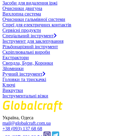
Засоби для видалення іржі
Очисники двигуна
Вихлопна система
Очисники гальмівної системи
Спреї для електричних контактів
Сервісні продукти
Спеціальний інструмент
Інструмент для заклепування
Різьбонарізний інструмент
Скріплювальні вироби
Екстрактори
Свердла, Бури, Коронки
Зйомники
Ручний інструмент
Головки та трискачкі
Ключі
Викрутки
Інструментальні візки
Україна, Одеса
mail@globalcraft.com.ua
+38 (093) 137 68 68