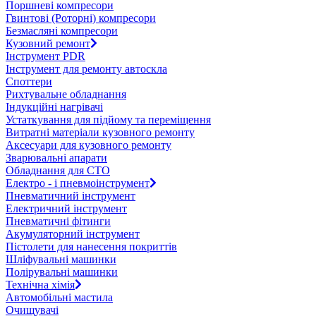
Поршневі компресори
Гвинтові (Роторні) компресори
Безмасляні компресори
Кузовний ремонт
Інструмент PDR
Інструмент для ремонту автоскла
Споттери
Рихтувальне обладнання
Індукційні нагрівачі
Устаткування для підйому та переміщення
Витратні матеріали кузовного ремонту
Аксесуари для кузовного ремонту
Зварювальні апарати
Обладнання для СТО
Електро - і пневмоінструмент
Пневматичний інструмент
Електричний інструмент
Пневматичні фітинги
Акумуляторний інструмент
Пістолети для нанесення покриттів
Шліфувальні машинки
Полірувальні машинки
Технічна хімія
Автомобільні мастила
Очищувачі