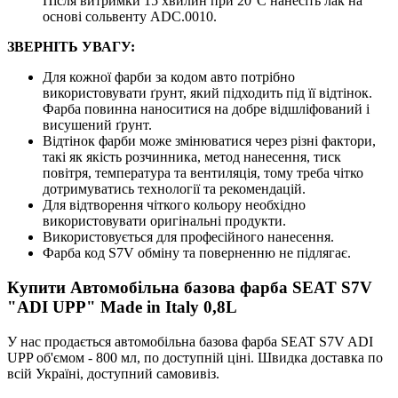
Після витримки 15 хвилин при 20°C нанесіть лак на
основі сольвенту ADC.0010.
ЗВЕРНІТЬ УВАГУ:
Для кожної фарби за кодом авто потрібно
використовувати ґрунт, який підходить під її відтінок.
Фарба повинна наноситися на добре відшліфований і
висушений ґрунт.
Відтінок фарби може змінюватися через різні фактори,
такі як якість розчинника, метод нанесення, тиск
повітря, температура та вентиляція, тому треба чітко
дотримуватись технології та рекомендацій.
Для відтворення чіткого кольору необхідно
використовувати оригінальні продукти.
Використовується для професійного нанесення.
Фарба код S7V обміну та поверненню не підлягає.
Купити Автомобільна базова фарба SEAT S7V
"ADI UPP" Made in Italy 0,8L
У нас продається автомобільна базова фарба SEAT S7V ADI
UPP об'ємом - 800 мл, по доступній ціні. Швидка доставка по
всій Україні, доступний самовивіз.