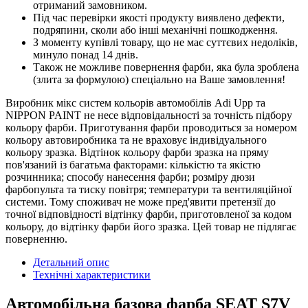
отриманий замовником.
Під час перевірки якості продукту виявлено дефекти,
подряпини, сколи або інші механічні пошкодження.
З моменту купівлі товару, що не має суттєвих недоліків,
минуло понад 14 днів.
Також не можливе повернення фарби, яка була зроблена
(злита за формулою) спеціально на Ваше замовлення!
Виробник мікс систем кольорів автомобілів Adi Upp та
NIPPON PAINT не несе відповідальності за точність підбору
кольору фарби. Приготування фарби проводиться за номером
кольору автовиробника та не враховує індивідуального
кольору зразка. Відтінок кольору фарби зразка на пряму
пов'язаний із багатьма факторами: кількістю та якістю
розчинника; способу нанесення фарби; розміру дюзи
фарбопульта та тиску повітря; температури та вентиляційної
системи. Тому споживач не може пред'явити претензії до
точної відповідності відтінку фарби, приготовленої за кодом
кольору, до відтінку фарби його зразка. Цей товар не підлягає
поверненню.
Детальний опис
Технічні характеристики
Автомобільна базова фарба SEAT S7V