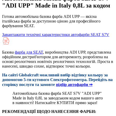
"ADI UPP" Made in Italy 0,8L за кодом
Готова автомобільна базова фарба ADI UPP — якісна
італійська фарба за доступною ціною для професійного
фарбування SEAT.
Завантажити технічні характеристики автофарби SEAT S7V
Базова
фарба для SEAT
, виробництва ADI UPP, представлена
офіційним дистриб'ютором для авторемонту, розроблена на
основі реологічних новітніх реологічних технологій. Проста в
нанесені, швидко сохне, відтворює точні кольори.
На сайті Globalcraft можливий вибір відтінку кольору за
допомогою 5-ти кутового Cпектрофотометра. Перейдіть на
сторінку послуги та замовте
підбір автофарби ⇒
Автомобільна базова фарба SEAT S7V "ADI UPP"
Made in Italy 0,8L за заводським кодом вашого авто
в наявності! Натискайте КУПИТИ прямо зараз!
РЕКОМЕНДАЦІЇ ЩОДО НАНЕСЕННЯ ФАРБИ: