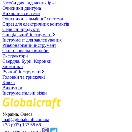
Засоби для видалення іржі
Очисники двигуна
Вихлопна система
Очисники гальмівної системи
Спреї для електричних контактів
Сервісні продукти
Спеціальний інструмент
Інструмент для заклепування
Різьбонарізний інструмент
Скріплювальні вироби
Екстрактори
Свердла, Бури, Коронки
Зйомники
Ручний інструмент
Головки та трискачкі
Ключі
Викрутки
Інструментальні візки
Україна, Одеса
mail@globalcraft.com.ua
+38 (093) 137 68 68