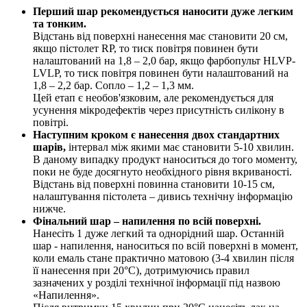
Перший шар рекомендується наносити дуже легким
та тонким.
Відстань від поверхні нанесення має становити 20 см,
якщо пістолет RP, то тиск повітря повинен бути
налаштований на 1,8 – 2,0 бар, якщо фарбопульт HLVP-
LVLP, то тиск повітря повинен бути налаштований на
1,8 – 2,2 бар. Сопло – 1,2 – 1,3 мм.
Цей етап є необов'язковим, але рекомендується для
усунення мікродефектів через присутність силікону в
повітрі.
Наступним кроком є нанесення двох стандартних
шарів,
інтервал між якими має становити 5-10 хвилин.
В даному випадку продукт наноситься до того моменту,
поки не буде досягнуто необхідного рівня вкриваності.
Відстань від поверхні повинна становити 10-15 см,
налаштування пістолета – дивись технічну інформацію
нижче.
Фінальний шар – напилення по всій поверхні.
Нанесіть 1 дуже легкий та однорідний шар. Останній
шар - напилення, наноситься по всій поверхні в момент,
коли емаль стане практично матовою (3-4 хвилин після
її нанесення при 20°C), дотримуючись правил
зазначених у розділі технічної інформації під назвою
«Напилення».