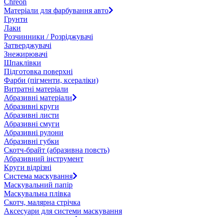
Chreon
Матеріали для фарбування авто
Грунти
Лаки
Розчинники / Розріджувачі
Затверджувачі
Знежирювачі
Шпаклівки
Підготовка поверхні
Фарби (пігменти, ксераліки)
Витратні матеріали
Абразивні матеріали
Абразивні круги
Абразивні листи
Абразивні смуги
Абразивні рулони
Абразивні губки
Скотч-брайт (абразивна повсть)
Абразивний інструмент
Круги відрізні
Система маскування
Маскувальний папір
Маскувальна плівка
Скотч, малярна стрічка
Аксесуари для системи маскування