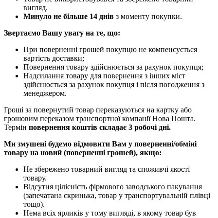
вигляд.
Минуло не більше 14 днів
з моменту покупки.
Звертаємо Вашу увагу на те, що:
При поверненні грошей покупцю не компенсується
вартість доставки;
Повернення товару здійснюється за рахунок покупця;
Надсилання товару для повернення з інших міст
здійснюється за рахунок покупця і після погодження з
менеджером.
Гроші за повернутий товар переказуються на картку або
грошовим переказом транспортної компанії Нова Пошта.
Термін
повернення коштів складає 3 робочі дні.
Ми змушені будемо відмовити Вам у поверненні/обміні
товару на новий (поверненні грошей), якщо:
Не збережено товарний вигляд та споживчі якості
товару.
Відсутня цілісність фірмового заводського пакування
(запечатана скринька, товар у транспортувальній плівці
тощо).
Нема всіх ярликів у тому вигляді, в якому товар був