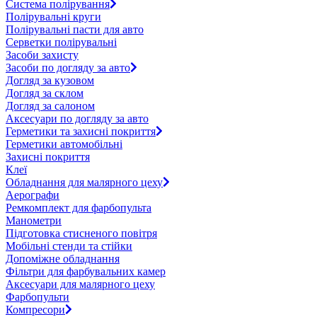
Система полірування
Полірувальні круги
Полірувальні пасти для авто
Серветки полірувальні
Засоби захисту
Засоби по догляду за авто
Догляд за кузовом
Догляд за склом
Догляд за салоном
Аксесуари по догляду за авто
Герметики та захисні покриття
Герметики автомобільні
Захисні покриття
Клеї
Обладнання для малярного цеху
Аерографи
Ремкомплект для фарбопульта
Манометри
Підготовка стисненого повітря
Мобільні стенди та стійки
Допоміжне обладнання
Фільтри для фарбувальних камер
Аксесуари для малярного цеху
Фарбопульти
Компресори