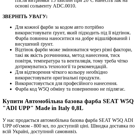
Після витримки 15 хвилин при 20°C нанесіть лак на
основі сольвенту ADC.0010.
ЗВЕРНІТЬ УВАГУ:
Для кожної фарби за кодом авто потрібно
використовувати ґрунт, який підходить під її відтінок.
Фарба повинна наноситися на добре відшліфований і
висушений ґрунт.
Відтінок фарби може змінюватися через різні фактори,
такі як якість розчинника, метод нанесення, тиск
повітря, температура та вентиляція, тому треба чітко
дотримуватись технології та рекомендацій.
Для відтворення чіткого кольору необхідно
використовувати оригінальні продукти.
Використовується для професійного нанесення.
Фарба код W5Q обміну та поверненню не підлягає.
Купити Автомобільна базова фарба SEAT W5Q
"ADI UPP" Made in Italy 0,8L
У нас продається автомобільна базова фарба SEAT W5Q ADI
UPP об'ємом - 800 мл, по доступній ціні. Швидка доставка по
всій Україні, доступний самовивіз.