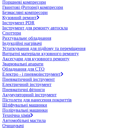
Поршневі компресори
Гвинтові (Роторні) компресори
Безмасляні компресори
Кузовний ремонт
Інструмент PDR
Інструмент для ремонту автоскла
Споттери
Рихтувальне обладнання
Індукційні нагрівачі
Устаткування для підйому та переміщення
Витратні матеріали кузовного ремонту
Аксесуари для кузовного ремонту
Зварювальні апарати
Обладнання для СТО
Електро - і пневмоінструмент
Пневматичний інструмент
Електричний інструмент
Пневматичні фітинги
Акумуляторний інструмент
Пістолети для нанесення покриттів
Шліфувальні машинки
Полірувальні машинки
Технічна хімія
Автомобільні мастила
Очищувачі