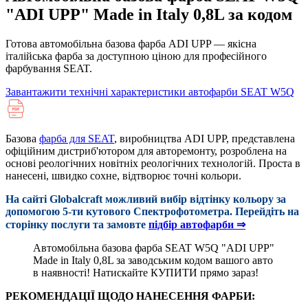
"ADI UPP" Made in Italy 0,8L за кодом
Готова автомобільна базова фарба ADI UPP — якісна
італійська фарба за доступною ціною для професійного
фарбування SEAT.
Завантажити технічні характеристики автофарби SEAT W5Q
Базова
фарба для SEAT
, виробництва ADI UPP, представлена
офіційним дистриб'ютором для авторемонту, розроблена на
основі реологічних новітніх реологічних технологій. Проста в
нанесені, швидко сохне, відтворює точні кольори.
На сайті Globalcraft можливий вибір відтінку кольору за
допомогою 5-ти кутового Cпектрофотометра. Перейдіть на
сторінку послуги та замовте
підбір автофарби ⇒
Автомобільна базова фарба SEAT W5Q "ADI UPP"
Made in Italy 0,8L за заводським кодом вашого авто
в наявності! Натискайте КУПИТИ прямо зараз!
РЕКОМЕНДАЦІЇ ЩОДО НАНЕСЕННЯ ФАРБИ: