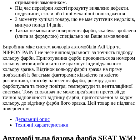
отриманий замовником.
Під час перевірки якості продукту виявлено дефекти,
подряпини, сколи або інші механічні пошкодження.
З моменту купівлі товару, що не має суттєвих недоліків,
минуло понад 14 днів.
Також не можливе повернення фарби, яка була зроблена
(злита за формулою) спеціально на Ваше замовлення!
Виробник мікс систем кольорів автомобілів Adi Upp та
NIPPON PAINT не несе відповідальності за точність підбору
кольору фарби. Приготування фарби проводиться за номером
кольору автовиробника та не враховує індивідуального
кольору зразка. Відтінок кольору фарби зразка на пряму
пов'язаний із багатьма факторами: кількістю та якістю
розчинника; способу нанесення фарби; розміру дюзи
фарбопульта та тиску повітря; температури та вентиляційної
системи. Тому споживач не може пред'явити претензії до
точної відповідності відтінку фарби, приготовленої за кодом
кольору, до відтінку фарби його зразка. Цей товар не підлягає
поверненню.
Детальний опис
Технічні характеристики
Автомобільна базова фарба SEAT W5Q