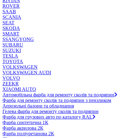
RIVIAN
ROVER
SAAB
SCANIA
SEAT
SKODA
SMART
SSANGYONG
SUBARU
SUZUKI
TESLA
TOYOTA
VOLKSWAGEN
VOLKSWAGEN AUDI
VOLVO
ZEEKR
XIAOMI AUTO
Автомобільна фарба для ремонту сколів та подряпин
Фарба для ремонту сколів та подряпин з пензликом
Аерозольні балони та обладнання
Гелева фарба для ремонту сколів та подряпин
Фарба для грузових авто по каталогу RAL
Фарба синтетична 1К
Фарба акрилова 2К
Фарба поліуретанова 2К