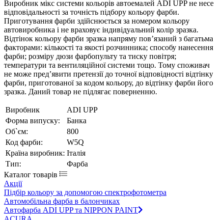
Виробник мікс системи кольорів автоемалей ADI UPP не несе
відповідальності за точність підбору кольору фарби.
Приготування фарби здійснюється за номером кольору
автовиробника і не враховує індивідуальний колір зразка.
Відтінок кольору фарби зразка напряму пов’язаний з багатьма
факторами: кількості та якості розчинника; способу нанесення
фарби; розміру дюзи фарбопульту та тиску повітря;
температури та вентиляційної системи тощо. Тому споживач
не може пред’явити претензії до точної відповідності відтінку
фарби, приготованої за кодом кольору, до відтінку фарби його
зразка. Даний товар не підлягає поверненню.
Виробник
ADI UPP
Форма випуску:
Банка
Об`єм:
800
Код фарби:
W5Q
Країна виробник:
Італія
Тип:
Фарба
Каталог товарів
Акції
Підбір кольору за допомогою спектрофотометра
Автомобільна фарба в балончиках
Автофарба ADI UPP та NIPPON PAINT
ACURA