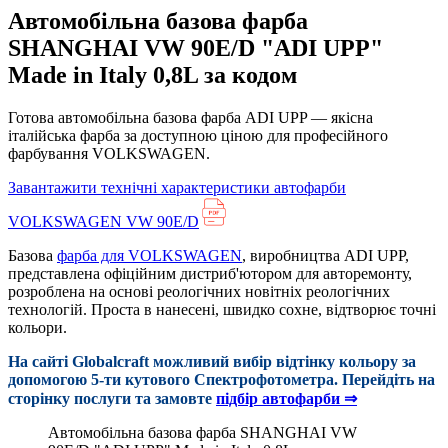
Автомобільна базова фарба
SHANGHAI VW 90E/D "ADI UPP"
Made in Italy 0,8L за кодом
Готова автомобільна базова фарба ADI UPP — якісна
італійська фарба за доступною ціною для професійного
фарбування VOLKSWAGEN.
Завантажити технічні характеристики автофарби
VOLKSWAGEN VW 90E/D
Базова
фарба для VOLKSWAGEN
, виробництва ADI UPP,
представлена офіційним дистриб'ютором для авторемонту,
розроблена на основі реологічних новітніх реологічних
технологій. Проста в нанесені, швидко сохне, відтворює точні
кольори.
На сайті Globalcraft можливий вибір відтінку кольору за
допомогою 5-ти кутового Cпектрофотометра. Перейдіть на
сторінку послуги та замовте
підбір автофарби ⇒
Автомобільна базова фарба SHANGHAI VW