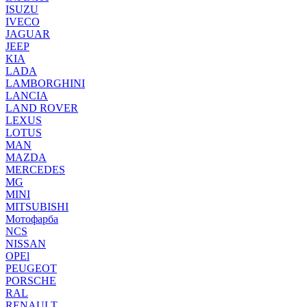
ISUZU
IVECO
JAGUAR
JEEP
KIA
LADA
LAMBORGHINI
LANCIA
LAND ROVER
LEXUS
LOTUS
MAN
MAZDA
MERCEDES
MG
MINI
MITSUBISHI
Мотофарба
NCS
NISSAN
OPEl
PEUGEOT
PORSCHE
RAL
RENAULT