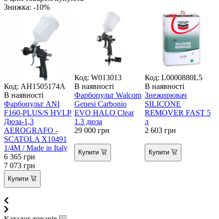
Знижка: -10%
Код: W013013
Код: L0000880L5
К
Код: AH1505174A
В наявності
В наявності
В
В наявності
Фарбопульт Walcom
Знежирювач
Р
Фарбопульт ANI
Genesi Carbonio
SILICONE
у
F160-PLUS/S HVLP
EVO HALO Clear
REMOVER FAST 5
Дюза-1,3
1.3 дюза
л
AEROGRAFO -
29 000
грн
2 603
грн
4
SCATOLA X10491
1/4M / Made in Italy
Купити
Купити
6 365
грн
7 073
грн
Купити
Каталог товарів