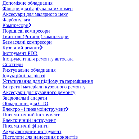
Допоміжне обладнання
Фільтри для фарбувальних камер
Аксесуари для малярного цеху
Фарбопульти
Компресори
Поршневі компресори
Гвинтові (Роторні) компресори
Безмасляні компресори
Кузовний ремонт
Інструмент PDR
Інструмент для ремонту автоскла
Споттери
Рихтувальне обладнання
Індукційні нагрівачі
Устаткування для підйому та переміщення
Витратні матеріали кузовного ремонту
Аксесуари для кузовного ремонту
Зварювальні апарати
Обладнання для СТО
Електро - і пневмоінструмент
Пневматичний інструмент
Електричний інструмент
Пневматичні фітинги
Акумуляторний інструмент
Пістолети для нанесення покриттів