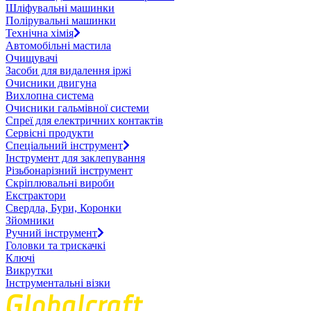
Шліфувальні машинки
Полірувальні машинки
Технічна хімія
Автомобільні мастила
Очищувачі
Засоби для видалення іржі
Очисники двигуна
Вихлопна система
Очисники гальмівної системи
Спреї для електричних контактів
Сервісні продукти
Спеціальний інструмент
Інструмент для заклепування
Різьбонарізний інструмент
Скріплювальні вироби
Екстрактори
Свердла, Бури, Коронки
Зйомники
Ручний інструмент
Головки та трискачкі
Ключі
Викрутки
Інструментальні візки