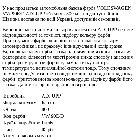
У нас продається автомобільна базова фарба VOLKSWAGEN
VW 90E/D ADI UPP об'ємом - 800 мл, по доступній ціні.
Швидка доставка по всій Україні, доступний самовивіз.
Виробник мікс системи кольорів автоемалей ADI UPP не несе
відповідальності за точність підбору кольору фарби.
Приготування фарби здійснюється за номером кольору
автовиробника і не враховує індивідуальний колір зразка.
Відтінок кольору фарби зразка напряму пов’язаний з багатьма
факторами: кількості та якості розчинника; способу нанесення
фарби; розміру дюзи фарбопульту та тиску повітря;
температури та вентиляційної системи тощо. Тому споживач
не може пред’явити претензії до точної відповідності відтінку
фарби, приготованої за кодом кольору, до відтінку фарби його
зразка. Даний товар не підлягає поверненню.
Виробник
ADI UPP
Форма випуску:
Банка
Об`єм:
800
Код фарби:
VW 90E/D
Країна виробник:
Італія
Тип:
Фарба
З цим товаром купують