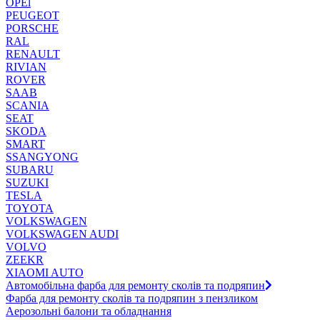
OPEl
PEUGEOT
PORSCHE
RAL
RENAULT
RIVIAN
ROVER
SAAB
SCANIA
SEAT
SKODA
SMART
SSANGYONG
SUBARU
SUZUKI
TESLA
TOYOTA
VOLKSWAGEN
VOLKSWAGEN AUDI
VOLVO
ZEEKR
XIAOMI AUTO
Автомобільна фарба для ремонту сколів та подряпин
Фарба для ремонту сколів та подряпин з пензликом
Аерозольні балони та обладнання