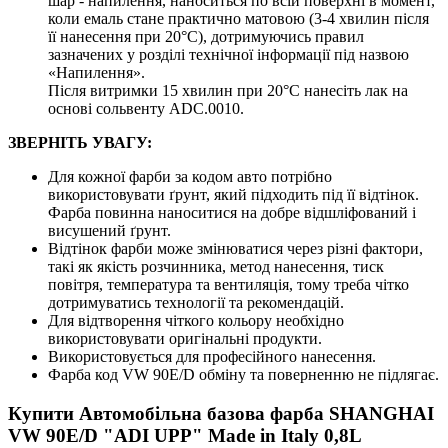
шар - напилення, наноситься по всій поверхні в момент,
коли емаль стане практично матовою (3-4 хвилин після
її нанесення при 20°C), дотримуючись правил
зазначених у розділі технічної інформації під назвою
«Напилення».
Після витримки 15 хвилин при 20°C нанесіть лак на
основі сольвенту ADC.0010.
ЗВЕРНІТЬ УВАГУ:
Для кожної фарби за кодом авто потрібно
використовувати ґрунт, який підходить під її відтінок.
Фарба повинна наноситися на добре відшліфований і
висушений ґрунт.
Відтінок фарби може змінюватися через різні фактори,
такі як якість розчинника, метод нанесення, тиск
повітря, температура та вентиляція, тому треба чітко
дотримуватись технології та рекомендацій.
Для відтворення чіткого кольору необхідно
використовувати оригінальні продукти.
Використовується для професійного нанесення.
Фарба код VW 90E/D обміну та поверненню не підлягає.
Купити Автомобільна базова фарба SHANGHAI
VW 90E/D "ADI UPP" Made in Italy 0,8L