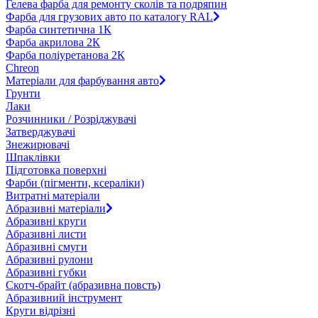
Гелева фарба для ремонту сколів та подряпин
Фарба для грузових авто по каталогу RAL
Фарба синтетична 1К
Фарба акрилова 2К
Фарба поліуретанова 2К
Chreon
Матеріали для фарбування авто
Грунти
Лаки
Розчинники / Розріджувачі
Затверджувачі
Знежирювачі
Шпаклівки
Підготовка поверхні
Фарби (пігменти, ксераліки)
Витратні матеріали
Абразивні матеріали
Абразивні круги
Абразивні листи
Абразивні смуги
Абразивні рулони
Абразивні губки
Скотч-брайт (абразивна повсть)
Абразивний інструмент
Круги відрізні