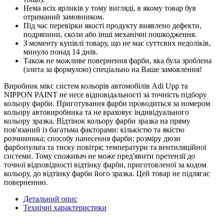
Нема всіх ярликів у тому вигляді, в якому товар був
отриманий замовником.
Під час перевірки якості продукту виявлено дефекти,
подряпини, сколи або інші механічні пошкодження.
З моменту купівлі товару, що не має суттєвих недоліків,
минуло понад 14 днів.
Також не можливе повернення фарби, яка була зроблена
(злита за формулою) спеціально на Ваше замовлення!
Виробник мікс систем кольорів автомобілів Adi Upp та
NIPPON PAINT не несе відповідальності за точність підбору
кольору фарби. Приготування фарби проводиться за номером
кольору автовиробника та не враховує індивідуального
кольору зразка. Відтінок кольору фарби зразка на пряму
пов'язаний із багатьма факторами: кількістю та якістю
розчинника; способу нанесення фарби; розміру дюзи
фарбопульта та тиску повітря; температури та вентиляційної
системи. Тому споживач не може пред'явити претензії до
точної відповідності відтінку фарби, приготовленої за кодом
кольору, до відтінку фарби його зразка. Цей товар не підлягає
поверненню.
Детальний опис
Технічні характеристики