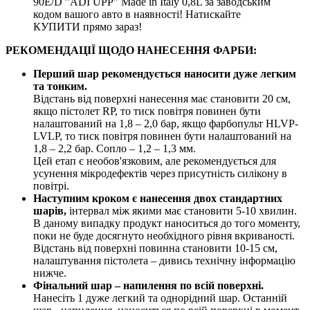
90E/D "ADI UPP" Made in Italy 0,8L за заводським
кодом вашого авто в наявності! Натискайте
КУПИТИ прямо зараз!
РЕКОМЕНДАЦІЇ ЩОДО НАНЕСЕННЯ ФАРБИ:
Перший шар рекомендується наносити дуже легким
та тонким.
Відстань від поверхні нанесення має становити 20 см,
якщо пістолет RP, то тиск повітря повинен бути
налаштований на 1,8 – 2,0 бар, якщо фарбопульт HLVP-
LVLP, то тиск повітря повинен бути налаштований на
1,8 – 2,2 бар. Сопло – 1,2 – 1,3 мм.
Цей етап є необов'язковим, але рекомендується для
усунення мікродефектів через присутність силікону в
повітрі.
Наступним кроком є нанесення двох стандартних
шарів,
інтервал між якими має становити 5-10 хвилин.
В даному випадку продукт наноситься до того моменту,
поки не буде досягнуто необхідного рівня вкриваності.
Відстань від поверхні повинна становити 10-15 см,
налаштування пістолета – дивись технічну інформацію
нижче.
Фінальний шар – напилення по всій поверхні.
Нанесіть 1 дуже легкий та однорідний шар. Останній