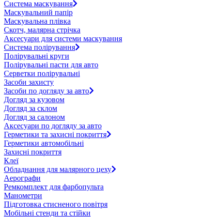
Система маскування
Маскувальний папір
Маскувальна плівка
Скотч, малярна стрічка
Аксесуари для системи маскування
Система полірування
Полірувальні круги
Полірувальні пасти для авто
Серветки полірувальні
Засоби захисту
Засоби по догляду за авто
Догляд за кузовом
Догляд за склом
Догляд за салоном
Аксесуари по догляду за авто
Герметики та захисні покриття
Герметики автомобільні
Захисні покриття
Клеї
Обладнання для малярного цеху
Аерографи
Ремкомплект для фарбопульта
Манометри
Підготовка стисненого повітря
Мобільні стенди та стійки