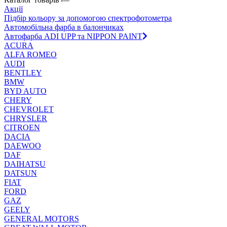
Акції
Підбір кольору за допомогою спектрофотометра
Автомобільна фарба в балончиках
Автофарба ADI UPP та NIPPON PAINT
ACURA
ALFA ROMEO
AUDI
BENTLEY
BMW
BYD AUTO
CHERY
CHEVROLET
CHRYSLER
CITROEN
DACIA
DAEWOO
DAF
DAIHATSU
DATSUN
FIAT
FORD
GAZ
GEELY
GENERAL MOTORS