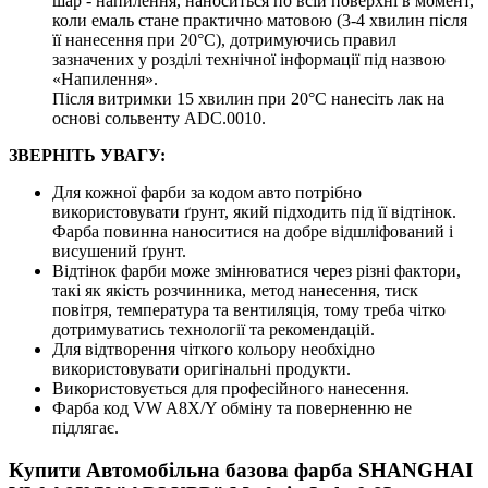
шар - напилення, наноситься по всій поверхні в момент,
коли емаль стане практично матовою (3-4 хвилин після
її нанесення при 20°C), дотримуючись правил
зазначених у розділі технічної інформації під назвою
«Напилення».
Після витримки 15 хвилин при 20°C нанесіть лак на
основі сольвенту ADC.0010.
ЗВЕРНІТЬ УВАГУ:
Для кожної фарби за кодом авто потрібно
використовувати ґрунт, який підходить під її відтінок.
Фарба повинна наноситися на добре відшліфований і
висушений ґрунт.
Відтінок фарби може змінюватися через різні фактори,
такі як якість розчинника, метод нанесення, тиск
повітря, температура та вентиляція, тому треба чітко
дотримуватись технології та рекомендацій.
Для відтворення чіткого кольору необхідно
використовувати оригінальні продукти.
Використовується для професійного нанесення.
Фарба код VW A8X/Y обміну та поверненню не
підлягає.
Купити Автомобільна базова фарба SHANGHAI