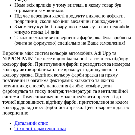
Нема всіх ярликів у тому вигляді, в якому товар був
отриманий замовником.
Під час перевірки якості продукту виявлено дефекти,
подряпини, сколи або інші механічні пошкодження.
З моменту купівлі товару, що не має суттєвих недоліків,
минуло понад 14 днів.
Також не можливе повернення фарби, яка була зроблена
(злита за формулою) спеціально на Ваше замовлення!
Виробник мікс систем кольорів автомобілів Adi Upp та
NIPPON PAINT не несе відповідальності за точність підбору
кольору фарби. Приготування фарби проводиться за номером
кольору автовиробника та не враховує індивідуального
кольору зразка. Відтінок кольору фарби зразка на пряму
пов'язаний із багатьма факторами: кількістю та якістю
розчинника; способу нанесення фарби; розміру дюзи
фарбопульта та тиску повітря; температури та вентиляційної
системи. Тому споживач не може пред'явити претензії до
точної відповідності відтінку фарби, приготовленої за кодом
кольору, до відтінку фарби його зразка. Цей товар не підлягає
поверненню.
Детальний опис
Технічні характеристики