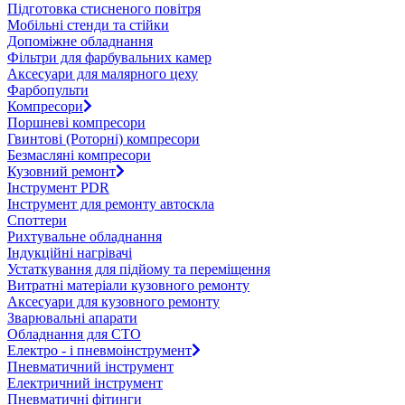
Підготовка стисненого повітря
Мобільні стенди та стійки
Допоміжне обладнання
Фільтри для фарбувальних камер
Аксесуари для малярного цеху
Фарбопульти
Компресори
Поршневі компресори
Гвинтові (Роторні) компресори
Безмасляні компресори
Кузовний ремонт
Інструмент PDR
Інструмент для ремонту автоскла
Споттери
Рихтувальне обладнання
Індукційні нагрівачі
Устаткування для підйому та переміщення
Витратні матеріали кузовного ремонту
Аксесуари для кузовного ремонту
Зварювальні апарати
Обладнання для СТО
Електро - і пневмоінструмент
Пневматичний інструмент
Електричний інструмент
Пневматичні фітинги