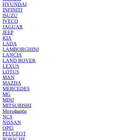
HYUNDAI
INFINITI
ISUZU
IVECO
JAGUAR
JEEP
KIA
LADA
LAMBORGHINI
LANCIA
LAND ROVER
LEXUS
LOTUS
MAN
MAZDA
MERCEDES
MG
MINI
MITSUBISHI
Мотофарба
NCS
NISSAN
OPEl
PEUGEOT
PORSCHE