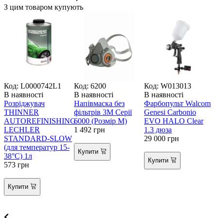
З цим товаром купують
Код: L0000742L1
Код: 6200
Код: W013013
К
В наявності
В наявності
В наявності
Розріджувач
Напівмаска без
Фарбопульт Walcom
В
THINNER
фільтрів 3М Серії
Genesi Carbonio
Г
AUTOREFINISHING
6000 (Розмір М)
EVO HALO Clear
LECHLER
1 492
грн
1.3 дюза
STANDARD-SLOW
29 000
грн
(для температур 15-
Купити
38°C) 1л
Купити
573
грн
К
с
2
Купити