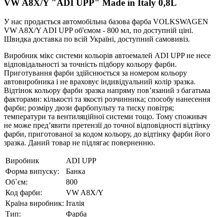
VW A8X/Y "ADI UPP" Made in Italy 0,8L
У нас продається автомобільна базова фарба VOLKSWAGEN
VW A8X/Y ADI UPP об'ємом - 800 мл, по доступній ціні.
Швидка доставка по всій Україні, доступний самовивіз.
Виробник мікс системи кольорів автоемалей ADI UPP не несе
відповідальності за точність підбору кольору фарби.
Приготування фарби здійснюється за номером кольору
автовиробника і не враховує індивідуальний колір зразка.
Відтінок кольору фарби зразка напряму пов’язаний з багатьма
факторами: кількості та якості розчинника; способу нанесення
фарби; розміру дюзи фарбопульту та тиску повітря;
температури та вентиляційної системи тощо. Тому споживач
не може пред’явити претензії до точної відповідності відтінку
фарби, приготованої за кодом кольору, до відтінку фарби його
зразка. Даний товар не підлягає поверненню.
Виробник
ADI UPP
Форма випуску:
Банка
Об`єм:
800
Код фарби:
VW A8X/Y
Країна виробник:
Італія
Тип:
Фарба