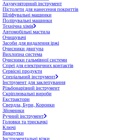
Акумуляторний інструмент
Пістолети для нанесення покриттів
Шліфувальні машинки
Полірувальні машинки
Технічна хімія
Автомобільні мастила
Очищувачі
Засоби для видалення іржі
Очисники двигуна
Вихлопна система
Очисники гальмівної системи
Спреї для електричних контактів
Сервісні продукти
Спеціальний інструмент
Інструмент для заклепування
Різьбонарізний інструмент
Скріплювальні вироби
Екстрактори
Свердла, Бури, Коронки
Зйомники
Ручний інструмент
Головки та трискачкі
Ключі
Викрутки
Інструментальні візки