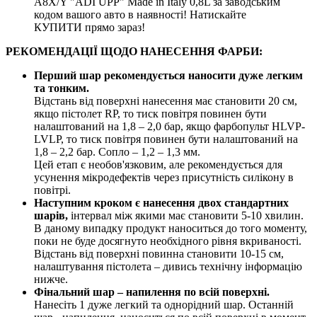
A8X/Y "ADI UPP" Made in Italy 0,8L за заводським
кодом вашого авто в наявності! Натискайте
КУПИТИ прямо зараз!
РЕКОМЕНДАЦІЇ ЩОДО НАНЕСЕННЯ ФАРБИ:
Перший шар рекомендується наносити дуже легким
та тонким.
Відстань від поверхні нанесення має становити 20 см,
якщо пістолет RP, то тиск повітря повинен бути
налаштований на 1,8 – 2,0 бар, якщо фарбопульт HLVP-
LVLP, то тиск повітря повинен бути налаштований на
1,8 – 2,2 бар. Сопло – 1,2 – 1,3 мм.
Цей етап є необов'язковим, але рекомендується для
усунення мікродефектів через присутність силікону в
повітрі.
Наступним кроком є нанесення двох стандартних
шарів,
інтервал між якими має становити 5-10 хвилин.
В даному випадку продукт наноситься до того моменту,
поки не буде досягнуто необхідного рівня вкриваності.
Відстань від поверхні повинна становити 10-15 см,
налаштування пістолета – дивись технічну інформацію
нижче.
Фінальний шар – напилення по всій поверхні.
Нанесіть 1 дуже легкий та однорідний шар. Останній