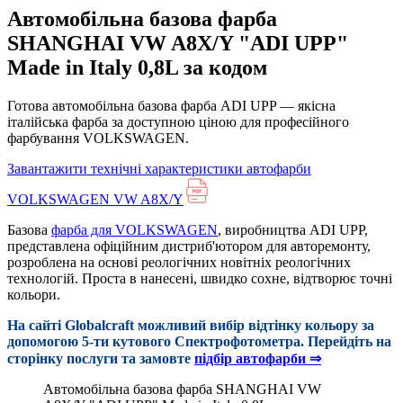
Автомобільна базова фарба
SHANGHAI VW A8X/Y "ADI UPP"
Made in Italy 0,8L за кодом
Готова автомобільна базова фарба ADI UPP — якісна
італійська фарба за доступною ціною для професійного
фарбування VOLKSWAGEN.
Завантажити технічні характеристики автофарби
VOLKSWAGEN VW A8X/Y
Базова
фарба для VOLKSWAGEN
, виробництва ADI UPP,
представлена офіційним дистриб'ютором для авторемонту,
розроблена на основі реологічних новітніх реологічних
технологій. Проста в нанесені, швидко сохне, відтворює точні
кольори.
На сайті Globalcraft можливий вибір відтінку кольору за
допомогою 5-ти кутового Cпектрофотометра. Перейдіть на
сторінку послуги та замовте
підбір автофарби ⇒
Автомобільна базова фарба SHANGHAI VW