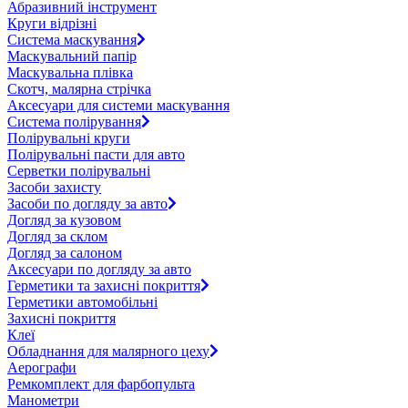
Абразивний інструмент
Круги відрізні
Система маскування
Маскувальний папір
Маскувальна плівка
Скотч, малярна стрічка
Аксесуари для системи маскування
Система полірування
Полірувальні круги
Полірувальні пасти для авто
Серветки полірувальні
Засоби захисту
Засоби по догляду за авто
Догляд за кузовом
Догляд за склом
Догляд за салоном
Аксесуари по догляду за авто
Герметики та захисні покриття
Герметики автомобільні
Захисні покриття
Клеї
Обладнання для малярного цеху
Аерографи
Ремкомплект для фарбопульта
Манометри