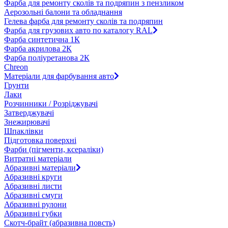
Фарба для ремонту сколів та подряпин з пензликом
Аерозольні балони та обладнання
Гелева фарба для ремонту сколів та подряпин
Фарба для грузових авто по каталогу RAL
Фарба синтетична 1К
Фарба акрилова 2К
Фарба поліуретанова 2К
Chreon
Матеріали для фарбування авто
Грунти
Лаки
Розчинники / Розріджувачі
Затверджувачі
Знежирювачі
Шпаклівки
Підготовка поверхні
Фарби (пігменти, ксераліки)
Витратні матеріали
Абразивні матеріали
Абразивні круги
Абразивні листи
Абразивні смуги
Абразивні рулони
Абразивні губки
Скотч-брайт (абразивна повсть)