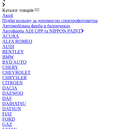
Каталог товарів
Акції
Підбір кольору за допомогою спектрофотометра
Автомобільна фарба в балончиках
Автофарба ADI UPP та NIPPON PAINT
ACURA
ALFA ROMEO
AUDI
BENTLEY
BMW
BYD AUTO
CHERY
CHEVROLET
CHRYSLER
CITROEN
DACIA
DAEWOO
DAF
DAIHATSU
DATSUN
FIAT
FORD
GAZ