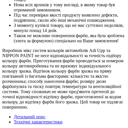
Нема всіх ярликів у тому вигляді, в якому товар був
отриманий замовником.
Під час перевірки якості продукту виявлено дефекти,
подряпини, сколи або інші механічні пошкодження.
З моменту купівлі товару, що не має суттєвих недоліків,
минуло понад 14 днів.
Також не можливе повернення фарби, яка була зроблена
(злита за формулою) спеціально на Ваше замовлення!
Виробник мікс систем кольорів автомобілів Adi Upp та
NIPPON PAINT не несе відповідальності за точність підбору
кольору фарби. Приготування фарби проводиться за номером
кольору автовиробника та не враховує індивідуального
кольору зразка. Відтінок кольору фарби зразка на пряму
пов'язаний із багатьма факторами: кількістю та якістю
розчинника; способу нанесення фарби; розміру дюзи
фарбопульта та тиску повітря; температури та вентиляційної
системи. Тому споживач не може пред'явити претензії до
точної відповідності відтінку фарби, приготовленої за кодом
кольору, до відтінку фарби його зразка. Цей товар не підлягає
поверненню.
Детальний опис
Технічні характеристики