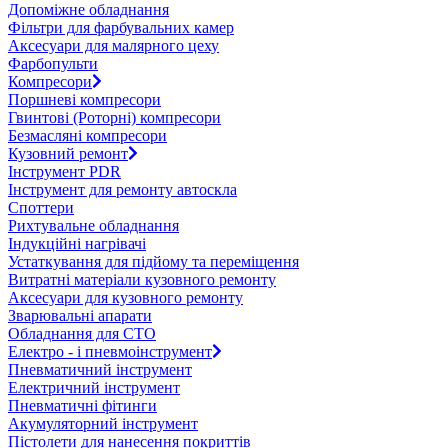
Допоміжне обладнання
Фільтри для фарбувальних камер
Аксесуари для малярного цеху
Фарбопульти
Компресори
Поршневі компресори
Гвинтові (Роторні) компресори
Безмасляні компресори
Кузовний ремонт
Інструмент PDR
Інструмент для ремонту автоскла
Споттери
Рихтувальне обладнання
Індукційні нагрівачі
Устаткування для підйому та переміщення
Витратні матеріали кузовного ремонту
Аксесуари для кузовного ремонту
Зварювальні апарати
Обладнання для СТО
Електро - і пневмоінструмент
Пневматичний інструмент
Електричний інструмент
Пневматичні фітинги
Акумуляторний інструмент
Пістолети для нанесення покриттів