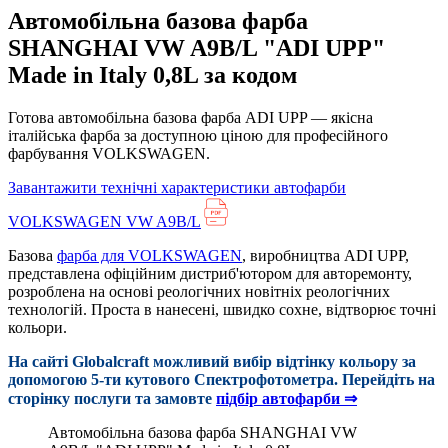
Автомобільна базова фарба
SHANGHAI VW A9B/L "ADI UPP"
Made in Italy 0,8L за кодом
Готова автомобільна базова фарба ADI UPP — якісна
італійська фарба за доступною ціною для професійного
фарбування VOLKSWAGEN.
Завантажити технічні характеристики автофарби
VOLKSWAGEN VW A9B/L
Базова
фарба для VOLKSWAGEN
, виробництва ADI UPP,
представлена офіційним дистриб'ютором для авторемонту,
розроблена на основі реологічних новітніх реологічних
технологій. Проста в нанесені, швидко сохне, відтворює точні
кольори.
На сайті Globalcraft можливий вибір відтінку кольору за
допомогою 5-ти кутового Cпектрофотометра. Перейдіть на
сторінку послуги та замовте
підбір автофарби ⇒
Автомобільна базова фарба SHANGHAI VW