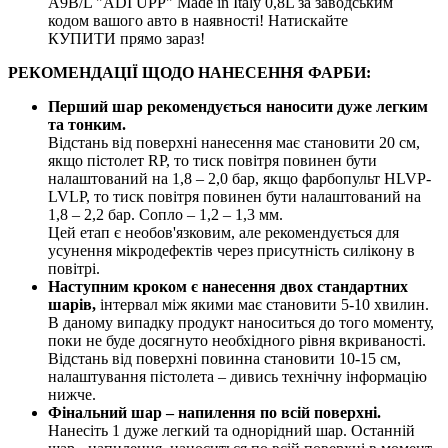
A9B/L "ADI UPP" Made in Italy 0,8L за заводським
кодом вашого авто в наявності! Натискайте
КУПИТИ прямо зараз!
РЕКОМЕНДАЦІЇ ЩОДО НАНЕСЕННЯ ФАРБИ:
Перший шар рекомендується наносити дуже легким
та тонким.
Відстань від поверхні нанесення має становити 20 см,
якщо пістолет RP, то тиск повітря повинен бути
налаштований на 1,8 – 2,0 бар, якщо фарбопульт HLVP-
LVLP, то тиск повітря повинен бути налаштований на
1,8 – 2,2 бар. Сопло – 1,2 – 1,3 мм.
Цей етап є необов'язковим, але рекомендується для
усунення мікродефектів через присутність силікону в
повітрі.
Наступним кроком є нанесення двох стандартних
шарів,
інтервал між якими має становити 5-10 хвилин.
В даному випадку продукт наноситься до того моменту,
поки не буде досягнуто необхідного рівня вкриваності.
Відстань від поверхні повинна становити 10-15 см,
налаштування пістолета – дивись технічну інформацію
нижче.
Фінальний шар – напилення по всій поверхні.
Нанесіть 1 дуже легкий та однорідний шар. Останній