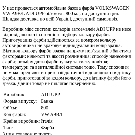
У нас продається автомобільна базова фарба VOLKSWAGEN
VW A9B/L ADI UPP об'ємом - 800 мл, по доступній ціні.
Швидка доставка по всій Україні, доступний самовивіз.
Виробник мікс системи кольорів автоемалей ADI UPP не несе
відповідальності за точність підбору кольору фарби.
Приготування фарби здійснюється за номером кольору
автовиробника і не враховує індивідуальний колір зразка.
Відтінок кольору фарби зразка напряму пов’язаний з багатьма
факторами: кількості та якості розчинника; способу нанесення
фарби; розміру дюзи фарбопульту та тиску повітря;
температури та вентиляційної системи тощо. Тому споживач
не може пред’явити претензії до точної відповідності відтінку
фарби, приготованої за кодом кольору, до відтінку фарби його
зразка. Даний товар не підлягає поверненню.
Виробник
ADI UPP
Форма випуску:
Банка
Об`єм:
800
Код фарби:
VW A9B/L
Країна виробник:
Італія
Тип:
Фарба
З цим товаром купують