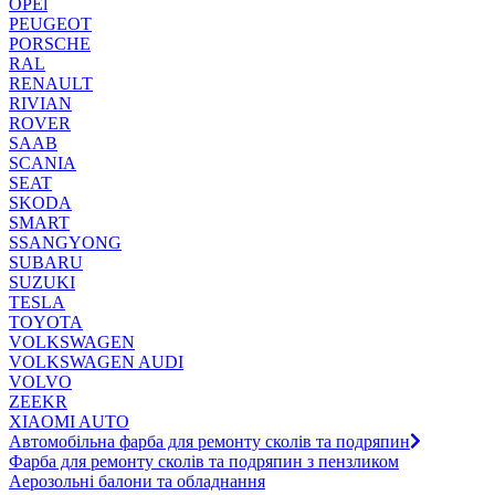
OPEl
PEUGEOT
PORSCHE
RAL
RENAULT
RIVIAN
ROVER
SAAB
SCANIA
SEAT
SKODA
SMART
SSANGYONG
SUBARU
SUZUKI
TESLA
TOYOTA
VOLKSWAGEN
VOLKSWAGEN AUDI
VOLVO
ZEEKR
XIAOMI AUTO
Автомобільна фарба для ремонту сколів та подряпин
Фарба для ремонту сколів та подряпин з пензликом
Аерозольні балони та обладнання