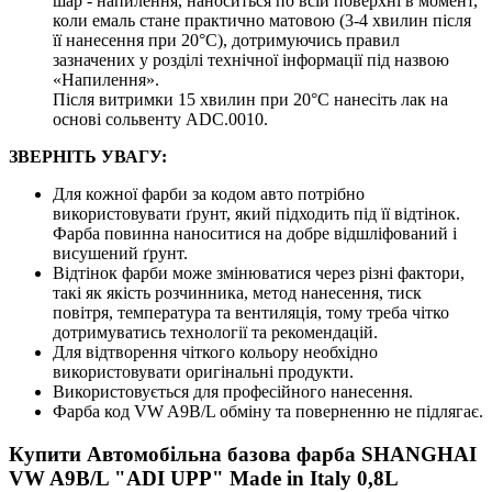
шар - напилення, наноситься по всій поверхні в момент,
коли емаль стане практично матовою (3-4 хвилин після
її нанесення при 20°C), дотримуючись правил
зазначених у розділі технічної інформації під назвою
«Напилення».
Після витримки 15 хвилин при 20°C нанесіть лак на
основі сольвенту ADC.0010.
ЗВЕРНІТЬ УВАГУ:
Для кожної фарби за кодом авто потрібно
використовувати ґрунт, який підходить під її відтінок.
Фарба повинна наноситися на добре відшліфований і
висушений ґрунт.
Відтінок фарби може змінюватися через різні фактори,
такі як якість розчинника, метод нанесення, тиск
повітря, температура та вентиляція, тому треба чітко
дотримуватись технології та рекомендацій.
Для відтворення чіткого кольору необхідно
використовувати оригінальні продукти.
Використовується для професійного нанесення.
Фарба код VW A9B/L обміну та поверненню не підлягає.
Купити Автомобільна базова фарба SHANGHAI
VW A9B/L "ADI UPP" Made in Italy 0,8L