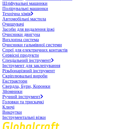
Шліфувальні машинки
Полірувальні машинки
Технічна хімія
Автомобільні мастила
Очищувачі
Засоби для видалення іржі
Очисники двигуна
Вихлопна система
Очисники гальмівної системи
Спреї для електричних контактів
Сервісні продукти
Спеціальний інструмент
Інструмент для заклепування
Різьбонарізний інструмент
Скріплювальні вироби
Екстрактори
Свердла, Бури, Коронки
Зйомники
Ручний інструмент
Головки та трискачкі
Ключі
Викрутки
Інструментальні візки