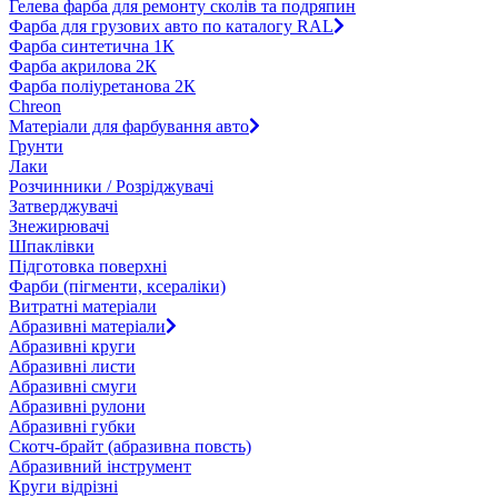
Гелева фарба для ремонту сколів та подряпин
Фарба для грузових авто по каталогу RAL
Фарба синтетична 1К
Фарба акрилова 2К
Фарба поліуретанова 2К
Chreon
Матеріали для фарбування авто
Грунти
Лаки
Розчинники / Розріджувачі
Затверджувачі
Знежирювачі
Шпаклівки
Підготовка поверхні
Фарби (пігменти, ксераліки)
Витратні матеріали
Абразивні матеріали
Абразивні круги
Абразивні листи
Абразивні смуги
Абразивні рулони
Абразивні губки
Скотч-брайт (абразивна повсть)
Абразивний інструмент
Круги відрізні