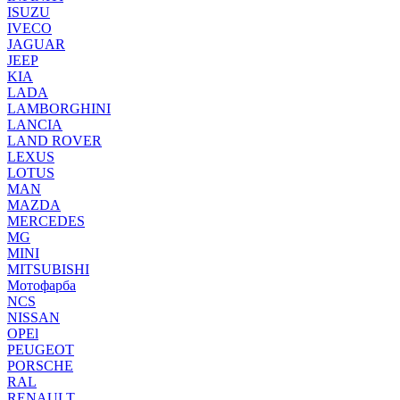
ISUZU
IVECO
JAGUAR
JEEP
KIA
LADA
LAMBORGHINI
LANCIA
LAND ROVER
LEXUS
LOTUS
MAN
MAZDA
MERCEDES
MG
MINI
MITSUBISHI
Мотофарба
NCS
NISSAN
OPEl
PEUGEOT
PORSCHE
RAL
RENAULT