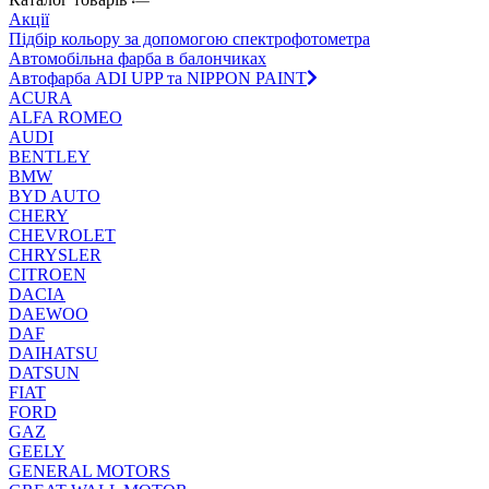
Акції
Підбір кольору за допомогою спектрофотометра
Автомобільна фарба в балончиках
Автофарба ADI UPP та NIPPON PAINT
ACURA
ALFA ROMEO
AUDI
BENTLEY
BMW
BYD AUTO
CHERY
CHEVROLET
CHRYSLER
CITROEN
DACIA
DAEWOO
DAF
DAIHATSU
DATSUN
FIAT
FORD
GAZ
GEELY
GENERAL MOTORS