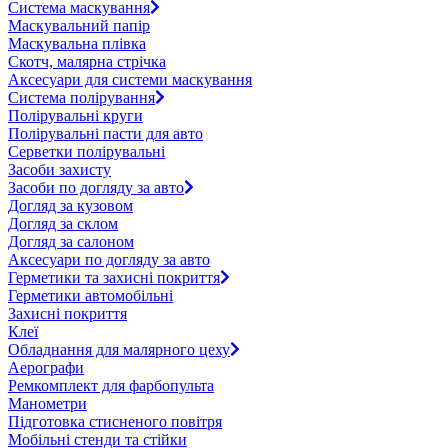
Система маскування
Маскувальний папір
Маскувальна плівка
Скотч, малярна стрічка
Аксесуари для системи маскування
Система полірування
Полірувальні круги
Полірувальні пасти для авто
Серветки полірувальні
Засоби захисту
Засоби по догляду за авто
Догляд за кузовом
Догляд за склом
Догляд за салоном
Аксесуари по догляду за авто
Герметики та захисні покриття
Герметики автомобільні
Захисні покриття
Клеї
Обладнання для малярного цеху
Аерографи
Ремкомплект для фарбопульта
Манометри
Підготовка стисненого повітря
Мобільні стенди та стійки