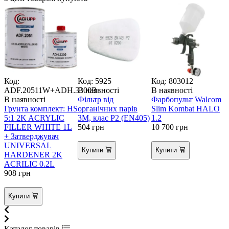
Код:
Код: 5925
Код: 803012
К
ADF.20511W+ADH.3300B
В наявності
В наявності
В
В наявності
Фільтр від
Фарбопульт Walcom
О
Грунта комплект: HS
органічних парів
Slim Kombat HALO
5:1 2K ACRYLIC
3М, клас Р2 (EN405)
1.2
W
FILLER WHITE 1L
504
грн
10 700
грн
1
+ Затверджувач
UNIVERSAL
Купити
Купити
HARDENER 2K
ACRILIC 0.2L
908
грн
Купити
Каталог товарів