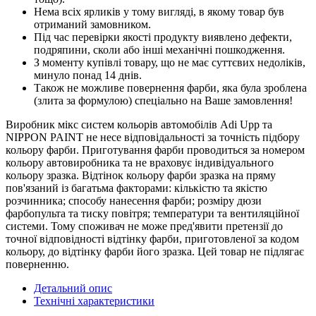
Нема всіх ярликів у тому вигляді, в якому товар був
отриманий замовником.
Під час перевірки якості продукту виявлено дефекти,
подряпини, сколи або інші механічні пошкодження.
З моменту купівлі товару, що не має суттєвих недоліків,
минуло понад 14 днів.
Також не можливе повернення фарби, яка була зроблена
(злита за формулою) спеціально на Ваше замовлення!
Виробник мікс систем кольорів автомобілів Adi Upp та
NIPPON PAINT не несе відповідальності за точність підбору
кольору фарби. Приготування фарби проводиться за номером
кольору автовиробника та не враховує індивідуального
кольору зразка. Відтінок кольору фарби зразка на пряму
пов'язаний із багатьма факторами: кількістю та якістю
розчинника; способу нанесення фарби; розміру дюзи
фарбопульта та тиску повітря; температури та вентиляційної
системи. Тому споживач не може пред'явити претензії до
точної відповідності відтінку фарби, приготовленої за кодом
кольору, до відтінку фарби його зразка. Цей товар не підлягає
поверненню.
Детальний опис
Технічні характеристики