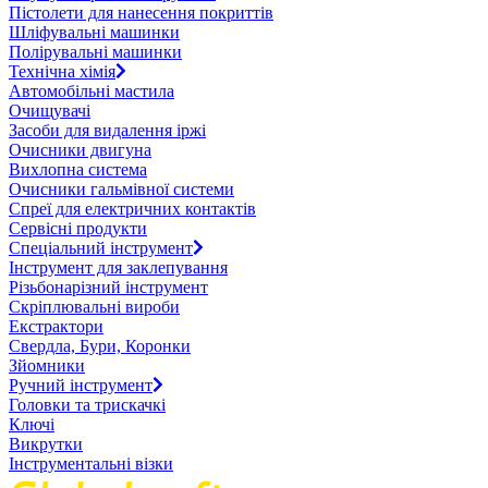
Пістолети для нанесення покриттів
Шліфувальні машинки
Полірувальні машинки
Технічна хімія
Автомобільні мастила
Очищувачі
Засоби для видалення іржі
Очисники двигуна
Вихлопна система
Очисники гальмівної системи
Спреї для електричних контактів
Сервісні продукти
Спеціальний інструмент
Інструмент для заклепування
Різьбонарізний інструмент
Скріплювальні вироби
Екстрактори
Свердла, Бури, Коронки
Зйомники
Ручний інструмент
Головки та трискачкі
Ключі
Викрутки
Інструментальні візки