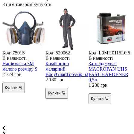
З цим товаром купують
Код: 7501S
Код: 520062
Код: L0MH0115L0.5
К
В наявності
В наявності
В наявності
В
Напівмаска 3М
Комбінезон
Затверджувач
Р
малого розміру S
малярний
MACROFAN UHS
у
2 729
грн
BodyGuard розмір 62
FAST HARDENER
2 180
грн
0,5л
1 230
грн
4
Купити
Купити
Купити