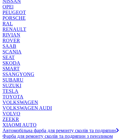
NISSAN
OPEl
PEUGEOT
PORSCHE
RAL
RENAULT
RIVIAN
ROVER
SAAB
SCANIA
SEAT
SKODA
SMART
SSANGYONG
SUBARU
SUZUKI
TESLA
TOYOTA
VOLKSWAGEN
VOLKSWAGEN AUDI
VOLVO
ZEEKR
XIAOMI AUTO
Автомобільна фарба для ремонту сколів та подряпин
Фарба для ремонту сколів та подряпин з пензликом