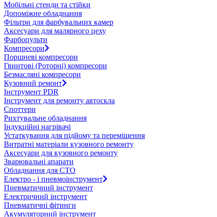
Мобільні стенди та стійки
Допоміжне обладнання
Фільтри для фарбувальних камер
Аксесуари для малярного цеху
Фарбопульти
Компресори
Поршневі компресори
Гвинтові (Роторні) компресори
Безмасляні компресори
Кузовний ремонт
Інструмент PDR
Інструмент для ремонту автоскла
Споттери
Рихтувальне обладнання
Індукційні нагрівачі
Устаткування для підйому та переміщення
Витратні матеріали кузовного ремонту
Аксесуари для кузовного ремонту
Зварювальні апарати
Обладнання для СТО
Електро - і пневмоінструмент
Пневматичний інструмент
Електричний інструмент
Пневматичні фітинги
Акумуляторний інструмент