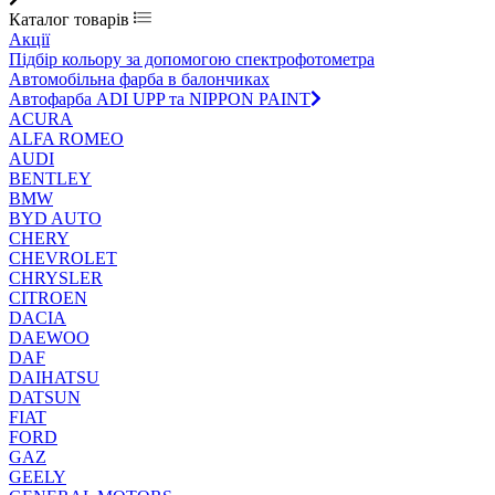
Каталог товарів
Акції
Підбір кольору за допомогою спектрофотометра
Автомобільна фарба в балончиках
Автофарба ADI UPP та NIPPON PAINT
ACURA
ALFA ROMEO
AUDI
BENTLEY
BMW
BYD AUTO
CHERY
CHEVROLET
CHRYSLER
CITROEN
DACIA
DAEWOO
DAF
DAIHATSU
DATSUN
FIAT
FORD
GAZ
GEELY