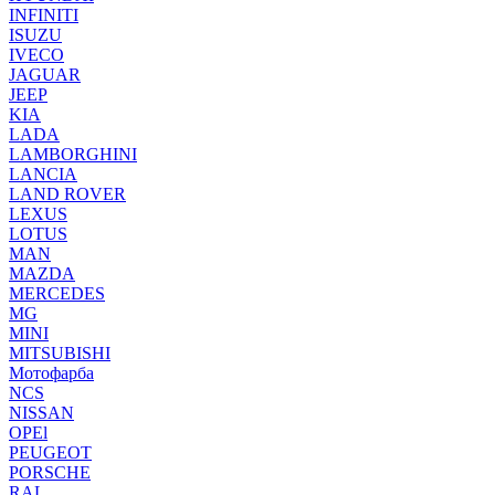
INFINITI
ISUZU
IVECO
JAGUAR
JEEP
KIA
LADA
LAMBORGHINI
LANCIA
LAND ROVER
LEXUS
LOTUS
MAN
MAZDA
MERCEDES
MG
MINI
MITSUBISHI
Мотофарба
NCS
NISSAN
OPEl
PEUGEOT
PORSCHE
RAL