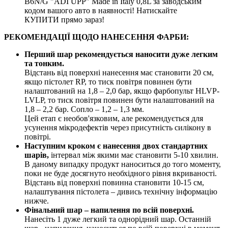
B6N/G "ADI UPP" Made in Italy 0,8L за заводським
кодом вашого авто в наявності! Натискайте
КУПИТИ прямо зараз!
РЕКОМЕНДАЦІЇ ЩОДО НАНЕСЕННЯ ФАРБИ:
Перший шар рекомендується наносити дуже легким
та тонким.
Відстань від поверхні нанесення має становити 20 см,
якщо пістолет RP, то тиск повітря повинен бути
налаштований на 1,8 – 2,0 бар, якщо фарбопульт HLVP-
LVLP, то тиск повітря повинен бути налаштований на
1,8 – 2,2 бар. Сопло – 1,2 – 1,3 мм.
Цей етап є необов'язковим, але рекомендується для
усунення мікродефектів через присутність силікону в
повітрі.
Наступним кроком є нанесення двох стандартних
шарів,
інтервал між якими має становити 5-10 хвилин.
В даному випадку продукт наноситься до того моменту,
поки не буде досягнуто необхідного рівня вкриваності.
Відстань від поверхні повинна становити 10-15 см,
налаштування пістолета – дивись технічну інформацію
нижче.
Фінальний шар – напилення по всій поверхні.
Нанесіть 1 дуже легкий та однорідний шар. Останній