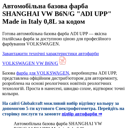
Автомобільна базова фарба
SHANGHAI VW B6N/G "ADI UPP"
Made in Italy 0,8L за кодом
Готова автомобільна базова фарба ADI UPP — якісна
італійська фарба за доступною ціною для професійного
фарбування VOLKSWAGEN.
Завантажити технічні характеристики автофарби
VOLKSWAGEN VW B6N/G
Базова
фарба для VOLKSWAGEN
, виробництва ADI UPP,
представлена офіційним дистриб'ютором для авторемонту,
розроблена на основі реологічних новітніх реологічних
технологій. Проста в нанесені, швидко сохне, відтворює точні
кольори.
На сайті Globalcraft можливий вибір відтінку кольору за
допомогою 5-ти кутового Cпектрофотометра. Перейдіть на
сторінку послуги та замовте
підбір автофарби ⇒
Автомобільна базова фарба SHANGHAI VW