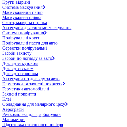
Круги відрізні
Система маскування
Маскувальний папір
Маскувальна плівка
Скотч, малярна стрічка
Аксесуари для системи маскування
Система полірування
Полірувальні круги
Полірувальні пасти для авто
Серветки полірувальні
Засоби захисту
Засоби по догляду за авто
Догляд за кузовом
Догляд за склом
Догляд за салоном
Аксесуари по догляду за авто
Герметики та захисні покриття
Герметики автомобільні
Захисні покриття
Клеї
Обладнання для малярного цеху
Аерографи
Ремкомплект для фарбопульта
Манометри
Підготовка стисненого повітря