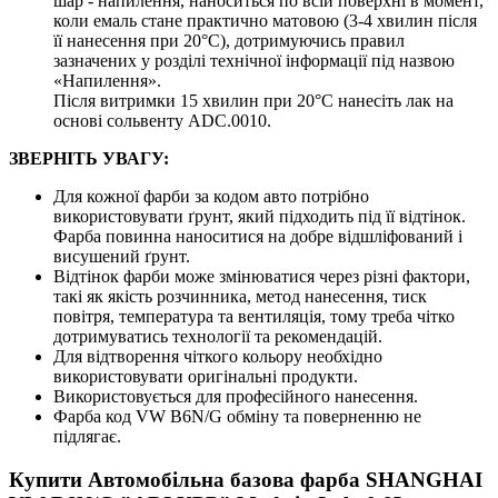
шар - напилення, наноситься по всій поверхні в момент,
коли емаль стане практично матовою (3-4 хвилин після
її нанесення при 20°C), дотримуючись правил
зазначених у розділі технічної інформації під назвою
«Напилення».
Після витримки 15 хвилин при 20°C нанесіть лак на
основі сольвенту ADC.0010.
ЗВЕРНІТЬ УВАГУ:
Для кожної фарби за кодом авто потрібно
використовувати ґрунт, який підходить під її відтінок.
Фарба повинна наноситися на добре відшліфований і
висушений ґрунт.
Відтінок фарби може змінюватися через різні фактори,
такі як якість розчинника, метод нанесення, тиск
повітря, температура та вентиляція, тому треба чітко
дотримуватись технології та рекомендацій.
Для відтворення чіткого кольору необхідно
використовувати оригінальні продукти.
Використовується для професійного нанесення.
Фарба код VW B6N/G обміну та поверненню не
підлягає.
Купити Автомобільна базова фарба SHANGHAI