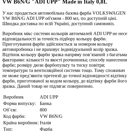
VW B6N/G "ADI UPP" Made in Italy 0,8L
У нас продається автомобільна базова фарба VOLKSWAGEN
VW B6N/G ADI UPP об'ємом - 800 мл, по доступній ціні.
Швидка доставка по всій Україні, доступний самовивіз.
Виробник мікс системи кольорів автоемалей ADI UPP не несе
відповідальності за точність підбору кольору фарби.
Приготування фарби здійснюється за номером кольору
автовиробника і не враховує індивідуальний колір зразка.
Відтінок кольору фарби зразка напряму пов’язаний з багатьма
факторами: кількості та якості розчинника; способу нанесення
фарби; розміру дюзи фарбопульту та тиску повітря;
температури та вентиляційної системи тощо. Тому споживач
не може пред’явити претензії до точної відповідності відтінку
фарби, приготованої за кодом кольору, до відтінку фарби його
зразка. Даний товар не підлягає поверненню.
Виробник
ADI UPP
Форма випуску:
Банка
Об`єм:
800
Код фарби:
VW B6N/G
Країна виробник:
Італія
Тип:
Фарба