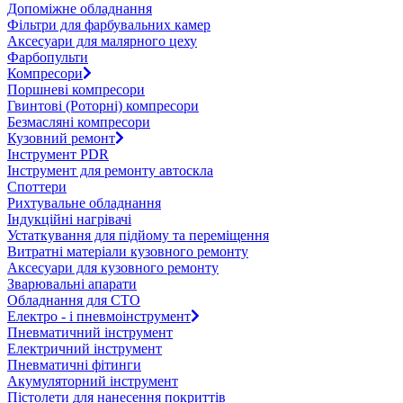
Допоміжне обладнання
Фільтри для фарбувальних камер
Аксесуари для малярного цеху
Фарбопульти
Компресори
Поршневі компресори
Гвинтові (Роторні) компресори
Безмасляні компресори
Кузовний ремонт
Інструмент PDR
Інструмент для ремонту автоскла
Споттери
Рихтувальне обладнання
Індукційні нагрівачі
Устаткування для підйому та переміщення
Витратні матеріали кузовного ремонту
Аксесуари для кузовного ремонту
Зварювальні апарати
Обладнання для СТО
Електро - і пневмоінструмент
Пневматичний інструмент
Електричний інструмент
Пневматичні фітинги
Акумуляторний інструмент
Пістолети для нанесення покриттів