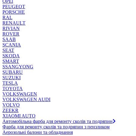
OPEl
PEUGEOT
PORSCHE
RAL
RENAULT
RIVIAN
ROVER
SAAB
SCANIA
SEAT
SKODA
SMART
SSANGYONG
SUBARU
SUZUKI
TESLA
TOYOTA
VOLKSWAGEN
VOLKSWAGEN AUDI
VOLVO
ZEEKR
XIAOMI AUTO
Автомобільна фарба для ремонту сколів та подряпин
Фарба для ремонту сколів та подряпин з пензликом
Аерозольні балони та обладнання