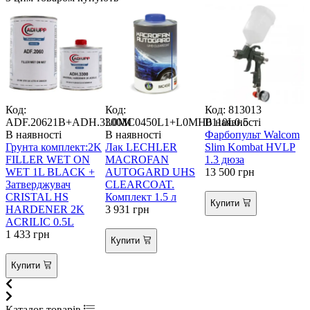
Код:
Код:
Код: 813013
К
ADF.20621B+ADH.3300M
L0MC0450L1+L0MH0110L0.5
В наявності
В
В наявності
В наявності
Фарбопульт Walcom
О
Грунта комплект:2K
Лак LECHLER
Slim Kombat HVLP
S
FILLER WET ON
MACROFAN
1.3 дюза
WET 1L BLACK +
AUTOGARD UHS
13 500
грн
Затверджувач
CLEARCOAT.
1
CRISTAL HS
Комплект 1.5 л
Купити
HARDENER 2K
3 931
грн
ACRILIC 0.5L
1 433
грн
Купити
Купити
Каталог товарів