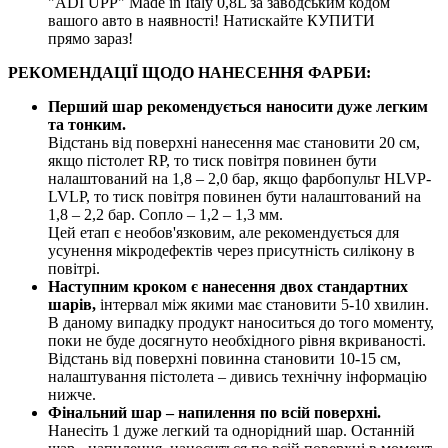
"ADI UPP" Made in Italy 0,8L за заводським кодом
вашого авто в наявності! Натискайте КУПИТИ
прямо зараз!
РЕКОМЕНДАЦІЇ ЩОДО НАНЕСЕННЯ ФАРБИ:
Перший шар рекомендується наносити дуже легким
та тонким.
Відстань від поверхні нанесення має становити 20 см,
якщо пістолет RP, то тиск повітря повинен бути
налаштований на 1,8 – 2,0 бар, якщо фарбопульт HLVP-
LVLP, то тиск повітря повинен бути налаштований на
1,8 – 2,2 бар. Сопло – 1,2 – 1,3 мм.
Цей етап є необов'язковим, але рекомендується для
усунення мікродефектів через присутність силікону в
повітрі.
Наступним кроком є нанесення двох стандартних
шарів,
інтервал між якими має становити 5-10 хвилин.
В даному випадку продукт наноситься до того моменту,
поки не буде досягнуто необхідного рівня вкриваності.
Відстань від поверхні повинна становити 10-15 см,
налаштування пістолета – дивись технічну інформацію
нижче.
Фінальний шар – напилення по всій поверхні.
Нанесіть 1 дуже легкий та однорідний шар. Останній