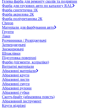
Гелева фарба для ремонту сколів та подряпин
Фарба для грузових авто по каталогу RAL
Фарба синтетична 1К
Фарба акрилова 2К
Фарба поліуретанова 2К
Chreon
Матеріали для фарбування авто
Грунти
Лаки
Розчинники / Розріджувачі
Затверджувачі
Знежирювачі
Шпаклівки
Підготовка поверхні
Фарби (пігменти, ксераліки)
Витратні матеріали
Абразивні матеріали
Абразивні круги
Абразивні листи
Абразивні смуги
Абразивні рулони
Абразивні губки
Скотч-брайт (абразивна повсть)
Абразивний інструмент
Круги відрізні