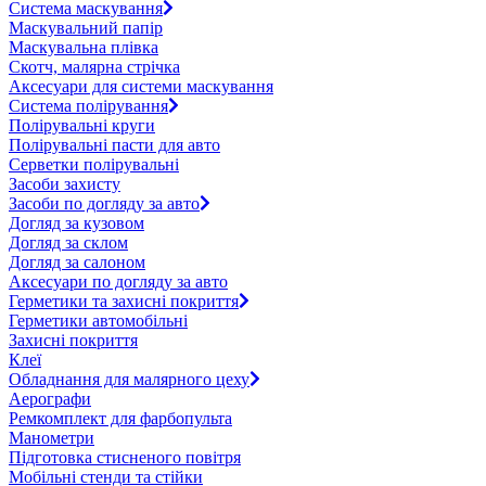
Система маскування
Маскувальний папір
Маскувальна плівка
Скотч, малярна стрічка
Аксесуари для системи маскування
Система полірування
Полірувальні круги
Полірувальні пасти для авто
Серветки полірувальні
Засоби захисту
Засоби по догляду за авто
Догляд за кузовом
Догляд за склом
Догляд за салоном
Аксесуари по догляду за авто
Герметики та захисні покриття
Герметики автомобільні
Захисні покриття
Клеї
Обладнання для малярного цеху
Аерографи
Ремкомплект для фарбопульта
Манометри
Підготовка стисненого повітря
Мобільні стенди та стійки