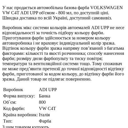
У нас продається автомобільна базова фарба VOLKSWAGEN
VW C4T ADI UPP об'ємом - 800 мл, по доступній ціні.
Швидка доставка по всій Україні, доступний самовивіз.
Виробник мікс системи кольорів автоемалей ADI UPP не несе
відповідальності за точність підбору кольору фарби.
Приготування фарби здійснюється за номером кольору
автовиробника і не враховує індивідуальний колір зразка.
Відтінок кольору фарби зразка напряму пов’язаний з багатьма
факторами: кількості та якості розчинника; способу нанесення
фарби; розміру дюзи фарбопульту та тиску повітря;
температури та вентиляційної системи тощо. Тому споживач
не може пред’явити претензії до точної відповідності відтінку
фарби, приготованої за кодом кольору, до відтінку фарби його
зразка. Даний товар не підлягає поверненню.
Виробник
ADI UPP
Форма випуску:
Банка
Об`єм:
800
Код фарби:
VW C4T
Країна виробник:
Італія
Тип:
Фарба
З цим товаром купують