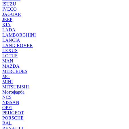
ISUZU
IVECO
JAGUAR
JEEP
KIA
LADA
LAMBORGHINI
LANCIA
LAND ROVER
LEXUS
LOTUS
MAN
MAZDA
MERCEDES
MG
MINI
MITSUBISHI
Мотофарба
NCS
NISSAN
OPEl
PEUGEOT
PORSCHE
RAL
RENAULT