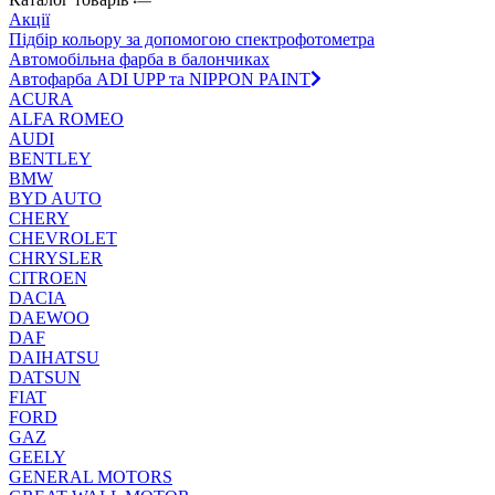
Акції
Підбір кольору за допомогою спектрофотометра
Автомобільна фарба в балончиках
Автофарба ADI UPP та NIPPON PAINT
ACURA
ALFA ROMEO
AUDI
BENTLEY
BMW
BYD AUTO
CHERY
CHEVROLET
CHRYSLER
CITROEN
DACIA
DAEWOO
DAF
DAIHATSU
DATSUN
FIAT
FORD
GAZ
GEELY
GENERAL MOTORS