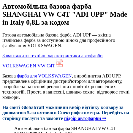
Автомобільна базова фарба
SHANGHAI VW C4T "ADI UPP" Made
in Italy 0,8L за кодом
Готова автомобільна базова фарба ADI UPP — якісна
італійська фарба за доступною ціною для професійного
фарбування VOLKSWAGEN.
Завантажити технічні характеристики автофарби
VOLKSWAGEN VW C4T
Базова
фарба для VOLKSWAGEN
, виробництва ADI UPP,
представлена офіційним дистриб'ютором для авторемонту,
розроблена на основі реологічних новітніх реологічних
технологій. Проста в нанесені, швидко сохне, відтворює точні
кольори.
На сайті Globalcraft можливий вибір відтінку кольору за
допомогою 5-ти кутового Cпектрофотометра. Перейдіть на
сторінку послуги та замовте
підбір автофарби ⇒
Автомобільна базова фарба SHANGHAI VW C4T