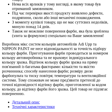
Нема всіх ярликів у тому вигляді, в якому товар був
отриманий замовником.
Під час перевірки якості продукту виявлено дефекти,
подряпини, сколи або інші механічні пошкодження.
З моменту купівлі товару, що не має суттєвих недоліків,
минуло понад 14 днів.
Також не можливе повернення фарби, яка була зроблена
(злита за формулою) спеціально на Ваше замовлення!
Виробник мікс систем кольорів автомобілів Adi Upp та
NIPPON PAINT не несе відповідальності за точність підбору
кольору фарби. Приготування фарби проводиться за номером
кольору автовиробника та не враховує індивідуального
кольору зразка. Відтінок кольору фарби зразка на пряму
пов'язаний із багатьма факторами: кількістю та якістю
розчинника; способу нанесення фарби; розміру дюзи
фарбопульта та тиску повітря; температури та вентиляційної
системи. Тому споживач не може пред'явити претензії до
точної відповідності відтінку фарби, приготовленої за кодом
кольору, до відтінку фарби його зразка. Цей товар не підлягає
поверненню.
Детальний опис
Технічні характеристики