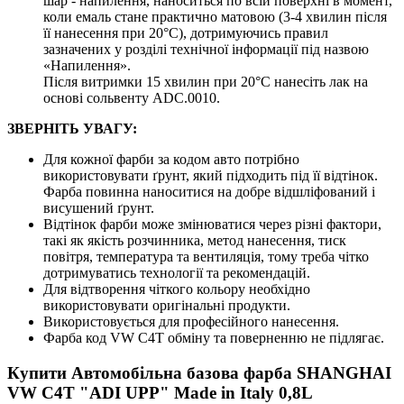
шар - напилення, наноситься по всій поверхні в момент,
коли емаль стане практично матовою (3-4 хвилин після
її нанесення при 20°C), дотримуючись правил
зазначених у розділі технічної інформації під назвою
«Напилення».
Після витримки 15 хвилин при 20°C нанесіть лак на
основі сольвенту ADC.0010.
ЗВЕРНІТЬ УВАГУ:
Для кожної фарби за кодом авто потрібно
використовувати ґрунт, який підходить під її відтінок.
Фарба повинна наноситися на добре відшліфований і
висушений ґрунт.
Відтінок фарби може змінюватися через різні фактори,
такі як якість розчинника, метод нанесення, тиск
повітря, температура та вентиляція, тому треба чітко
дотримуватись технології та рекомендацій.
Для відтворення чіткого кольору необхідно
використовувати оригінальні продукти.
Використовується для професійного нанесення.
Фарба код VW C4T обміну та поверненню не підлягає.
Купити Автомобільна базова фарба SHANGHAI
VW C4T "ADI UPP" Made in Italy 0,8L