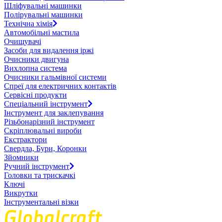
Шліфувальні машинки
Полірувальні машинки
Технічна хімія
Автомобільні мастила
Очищувачі
Засоби для видалення іржі
Очисники двигуна
Вихлопна система
Очисники гальмівної системи
Спреї для електричних контактів
Сервісні продукти
Спеціальний інструмент
Інструмент для заклепування
Різьбонарізний інструмент
Скріплювальні вироби
Екстрактори
Свердла, Бури, Коронки
Зйомники
Ручний інструмент
Головки та трискачкі
Ключі
Викрутки
Інструментальні візки