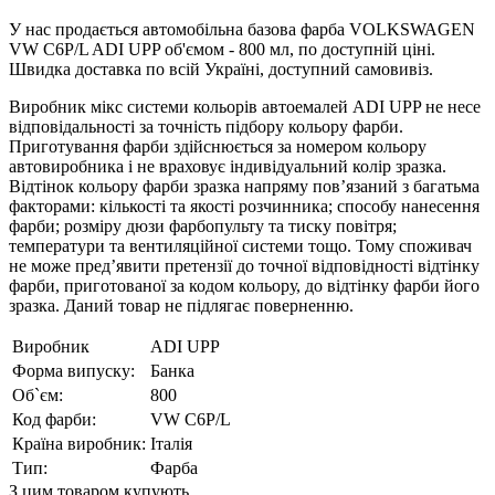
У нас продається автомобільна базова фарба VOLKSWAGEN
VW C6P/L ADI UPP об'ємом - 800 мл, по доступній ціні.
Швидка доставка по всій Україні, доступний самовивіз.
Виробник мікс системи кольорів автоемалей ADI UPP не несе
відповідальності за точність підбору кольору фарби.
Приготування фарби здійснюється за номером кольору
автовиробника і не враховує індивідуальний колір зразка.
Відтінок кольору фарби зразка напряму пов’язаний з багатьма
факторами: кількості та якості розчинника; способу нанесення
фарби; розміру дюзи фарбопульту та тиску повітря;
температури та вентиляційної системи тощо. Тому споживач
не може пред’явити претензії до точної відповідності відтінку
фарби, приготованої за кодом кольору, до відтінку фарби його
зразка. Даний товар не підлягає поверненню.
Виробник
ADI UPP
Форма випуску:
Банка
Об`єм:
800
Код фарби:
VW C6P/L
Країна виробник:
Італія
Тип:
Фарба
З цим товаром купують