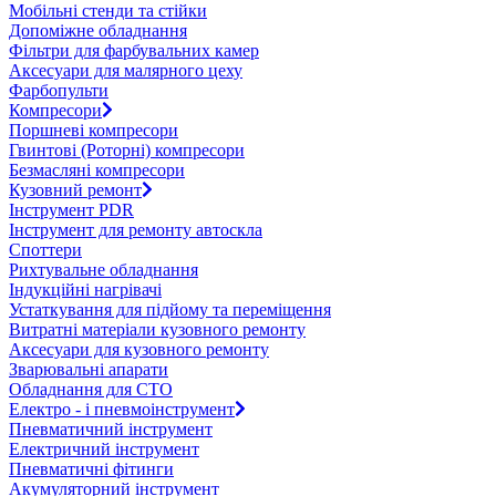
Мобільні стенди та стійки
Допоміжне обладнання
Фільтри для фарбувальних камер
Аксесуари для малярного цеху
Фарбопульти
Компресори
Поршневі компресори
Гвинтові (Роторні) компресори
Безмасляні компресори
Кузовний ремонт
Інструмент PDR
Інструмент для ремонту автоскла
Споттери
Рихтувальне обладнання
Індукційні нагрівачі
Устаткування для підйому та переміщення
Витратні матеріали кузовного ремонту
Аксесуари для кузовного ремонту
Зварювальні апарати
Обладнання для СТО
Електро - і пневмоінструмент
Пневматичний інструмент
Електричний інструмент
Пневматичні фітинги
Акумуляторний інструмент