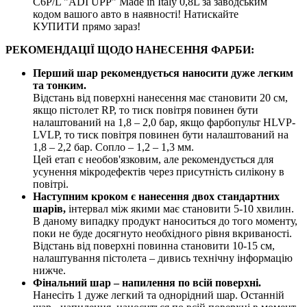
C6P/L "ADI UPP" Made in Italy 0,8L за заводським
кодом вашого авто в наявності! Натискайте
КУПИТИ прямо зараз!
РЕКОМЕНДАЦІЇ ЩОДО НАНЕСЕННЯ ФАРБИ:
Перший шар рекомендується наносити дуже легким
та тонким.
Відстань від поверхні нанесення має становити 20 см,
якщо пістолет RP, то тиск повітря повинен бути
налаштований на 1,8 – 2,0 бар, якщо фарбопульт HLVP-
LVLP, то тиск повітря повинен бути налаштований на
1,8 – 2,2 бар. Сопло – 1,2 – 1,3 мм.
Цей етап є необов'язковим, але рекомендується для
усунення мікродефектів через присутність силікону в
повітрі.
Наступним кроком є нанесення двох стандартних
шарів,
інтервал між якими має становити 5-10 хвилин.
В даному випадку продукт наноситься до того моменту,
поки не буде досягнуто необхідного рівня вкриваності.
Відстань від поверхні повинна становити 10-15 см,
налаштування пістолета – дивись технічну інформацію
нижче.
Фінальний шар – напилення по всій поверхні.
Нанесіть 1 дуже легкий та однорідний шар. Останній