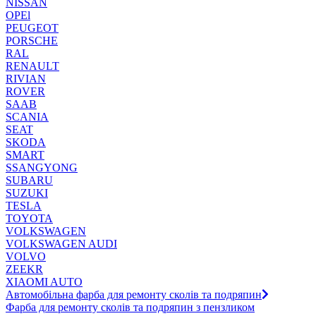
NISSAN
OPEl
PEUGEOT
PORSCHE
RAL
RENAULT
RIVIAN
ROVER
SAAB
SCANIA
SEAT
SKODA
SMART
SSANGYONG
SUBARU
SUZUKI
TESLA
TOYOTA
VOLKSWAGEN
VOLKSWAGEN AUDI
VOLVO
ZEEKR
XIAOMI AUTO
Автомобільна фарба для ремонту сколів та подряпин
Фарба для ремонту сколів та подряпин з пензликом