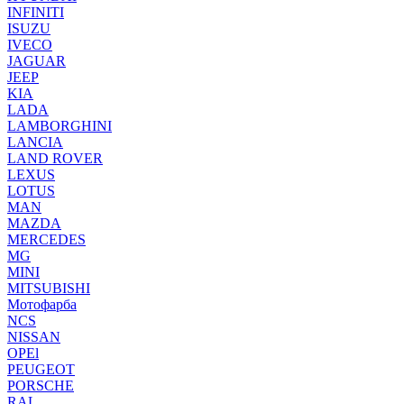
INFINITI
ISUZU
IVECO
JAGUAR
JEEP
KIA
LADA
LAMBORGHINI
LANCIA
LAND ROVER
LEXUS
LOTUS
MAN
MAZDA
MERCEDES
MG
MINI
MITSUBISHI
Мотофарба
NCS
NISSAN
OPEl
PEUGEOT
PORSCHE
RAL