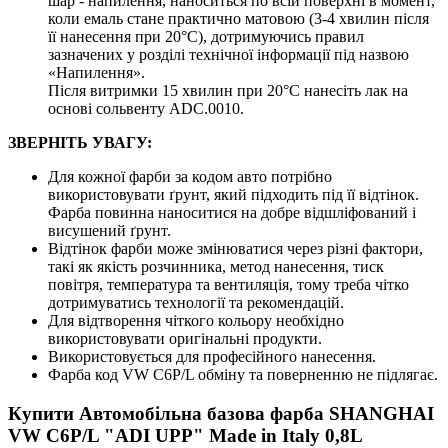
шар - напилення, наноситься по всій поверхні в момент,
коли емаль стане практично матовою (3-4 хвилин після
її нанесення при 20°C), дотримуючись правил
зазначених у розділі технічної інформації під назвою
«Напилення».
Після витримки 15 хвилин при 20°C нанесіть лак на
основі сольвенту ADC.0010.
ЗВЕРНІТЬ УВАГУ:
Для кожної фарби за кодом авто потрібно
використовувати ґрунт, який підходить під її відтінок.
Фарба повинна наноситися на добре відшліфований і
висушений ґрунт.
Відтінок фарби може змінюватися через різні фактори,
такі як якість розчинника, метод нанесення, тиск
повітря, температура та вентиляція, тому треба чітко
дотримуватись технології та рекомендацій.
Для відтворення чіткого кольору необхідно
використовувати оригінальні продукти.
Використовується для професійного нанесення.
Фарба код VW C6P/L обміну та поверненню не підлягає.
Купити Автомобільна базова фарба SHANGHAI
VW C6P/L "ADI UPP" Made in Italy 0,8L