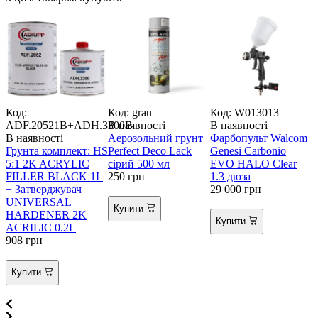
З
Код:
Код: grau
Код: W013013
ADF.20521B+ADH.3300B
В наявності
В наявності
В наявності
Аерозольний грунт
Фарбопульт Walcom
В
Грунта комплект: HS
Perfect Deco Lack
Genesi Carbonio
5:1 2K ACRYLIC
сірий 500 мл
EVO HALO Clear
FILLER BLACK 1L
250
грн
1.3 дюза
Д
+ Затверджувач
29 000
грн
UNIVERSAL
Купити
HARDENER 2K
1
Купити
ACRILIC 0.2L
1
908
грн
1
Купити