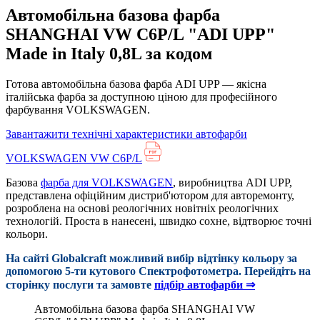
Автомобільна базова фарба
SHANGHAI VW C6P/L "ADI UPP"
Made in Italy 0,8L за кодом
Готова автомобільна базова фарба ADI UPP — якісна
італійська фарба за доступною ціною для професійного
фарбування VOLKSWAGEN.
Завантажити технічні характеристики автофарби
VOLKSWAGEN VW C6P/L
Базова
фарба для VOLKSWAGEN
, виробництва ADI UPP,
представлена офіційним дистриб'ютором для авторемонту,
розроблена на основі реологічних новітніх реологічних
технологій. Проста в нанесені, швидко сохне, відтворює точні
кольори.
На сайті Globalcraft можливий вибір відтінку кольору за
допомогою 5-ти кутового Cпектрофотометра. Перейдіть на
сторінку послуги та замовте
підбір автофарби ⇒
Автомобільна базова фарба SHANGHAI VW