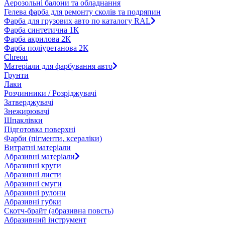
Аерозольні балони та обладнання
Гелева фарба для ремонту сколів та подряпин
Фарба для грузових авто по каталогу RAL
Фарба синтетична 1К
Фарба акрилова 2К
Фарба поліуретанова 2К
Chreon
Матеріали для фарбування авто
Грунти
Лаки
Розчинники / Розріджувачі
Затверджувачі
Знежирювачі
Шпаклівки
Підготовка поверхні
Фарби (пігменти, ксераліки)
Витратні матеріали
Абразивні матеріали
Абразивні круги
Абразивні листи
Абразивні смуги
Абразивні рулони
Абразивні губки
Скотч-брайт (абразивна повсть)
Абразивний інструмент