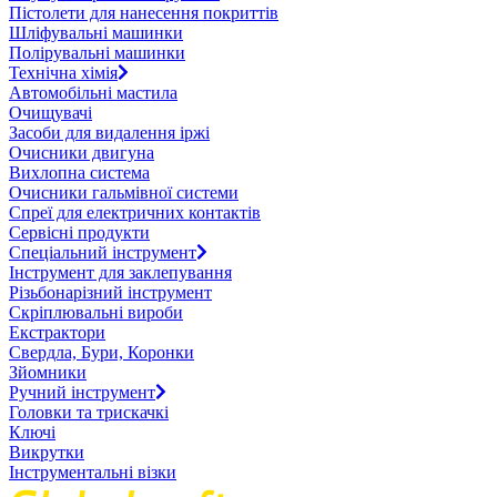
Пістолети для нанесення покриттів
Шліфувальні машинки
Полірувальні машинки
Технічна хімія
Автомобільні мастила
Очищувачі
Засоби для видалення іржі
Очисники двигуна
Вихлопна система
Очисники гальмівної системи
Спреї для електричних контактів
Сервісні продукти
Спеціальний інструмент
Інструмент для заклепування
Різьбонарізний інструмент
Скріплювальні вироби
Екстрактори
Свердла, Бури, Коронки
Зйомники
Ручний інструмент
Головки та трискачкі
Ключі
Викрутки
Інструментальні візки