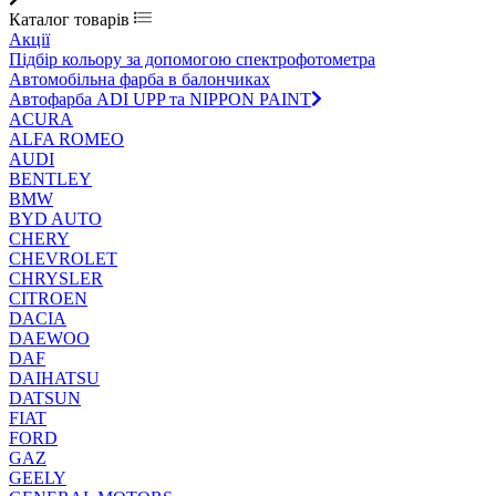
Каталог товарів
Акції
Підбір кольору за допомогою спектрофотометра
Автомобільна фарба в балончиках
Автофарба ADI UPP та NIPPON PAINT
ACURA
ALFA ROMEO
AUDI
BENTLEY
BMW
BYD AUTO
CHERY
CHEVROLET
CHRYSLER
CITROEN
DACIA
DAEWOO
DAF
DAIHATSU
DATSUN
FIAT
FORD
GAZ
GEELY