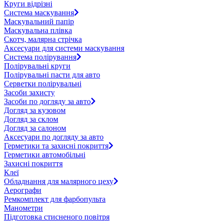
Круги відрізні
Система маскування
Маскувальний папір
Маскувальна плівка
Скотч, малярна стрічка
Аксесуари для системи маскування
Система полірування
Полірувальні круги
Полірувальні пасти для авто
Серветки полірувальні
Засоби захисту
Засоби по догляду за авто
Догляд за кузовом
Догляд за склом
Догляд за салоном
Аксесуари по догляду за авто
Герметики та захисні покриття
Герметики автомобільні
Захисні покриття
Клеї
Обладнання для малярного цеху
Аерографи
Ремкомплект для фарбопульта
Манометри
Підготовка стисненого повітря