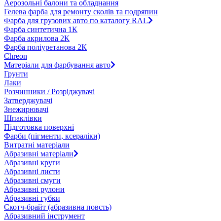
Аерозольні балони та обладнання
Гелева фарба для ремонту сколів та подряпин
Фарба для грузових авто по каталогу RAL
Фарба синтетична 1К
Фарба акрилова 2К
Фарба поліуретанова 2К
Chreon
Матеріали для фарбування авто
Грунти
Лаки
Розчинники / Розріджувачі
Затверджувачі
Знежирювачі
Шпаклівки
Підготовка поверхні
Фарби (пігменти, ксераліки)
Витратні матеріали
Абразивні матеріали
Абразивні круги
Абразивні листи
Абразивні смуги
Абразивні рулони
Абразивні губки
Скотч-брайт (абразивна повсть)
Абразивний інструмент