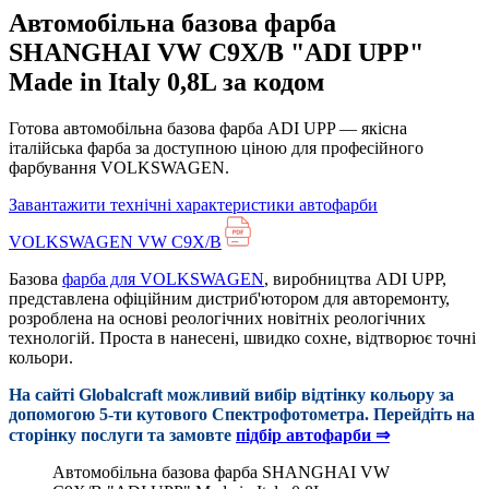
Автомобільна базова фарба
SHANGHAI VW C9X/B "ADI UPP"
Made in Italy 0,8L за кодом
Готова автомобільна базова фарба ADI UPP — якісна
італійська фарба за доступною ціною для професійного
фарбування VOLKSWAGEN.
Завантажити технічні характеристики автофарби
VOLKSWAGEN VW C9X/B
Базова
фарба для VOLKSWAGEN
, виробництва ADI UPP,
представлена офіційним дистриб'ютором для авторемонту,
розроблена на основі реологічних новітніх реологічних
технологій. Проста в нанесені, швидко сохне, відтворює точні
кольори.
На сайті Globalcraft можливий вибір відтінку кольору за
допомогою 5-ти кутового Cпектрофотометра. Перейдіть на
сторінку послуги та замовте
підбір автофарби ⇒
Автомобільна базова фарба SHANGHAI VW