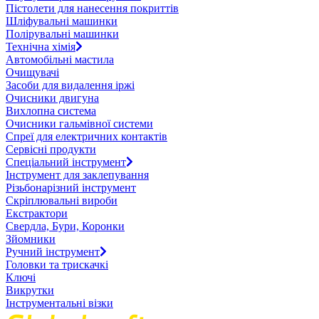
Пістолети для нанесення покриттів
Шліфувальні машинки
Полірувальні машинки
Технічна хімія
Автомобільні мастила
Очищувачі
Засоби для видалення іржі
Очисники двигуна
Вихлопна система
Очисники гальмівної системи
Спреї для електричних контактів
Сервісні продукти
Спеціальний інструмент
Інструмент для заклепування
Різьбонарізний інструмент
Скріплювальні вироби
Екстрактори
Свердла, Бури, Коронки
Зйомники
Ручний інструмент
Головки та трискачкі
Ключі
Викрутки
Інструментальні візки