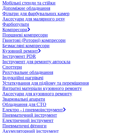
Мобільні стенди та стійки
Допоміжне обладнання
Фільтри для фарбувальних камер
Аксесуари для малярного цеху
Фарбопульти
Компресори
Поршневі компресори
Гвинтові (Роторні) компресори
Безмасляні компресори
Кузовний ремонт
Інструмент PDR
Інструмент для ремонту автоскла
Споттери
Рихтувальне обладнання
Індукційні нагрівачі
Устаткування для підйому та переміщення
Витратні матеріали кузовного ремонту
Аксесуари для кузовного ремонту
Зварювальні апарати
Обладнання для СТО
Електро - і пневмоінструмент
Пневматичний інструмент
Електричний інструмент
Пневматичні фітинги
Акумуляторний інструмент