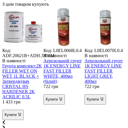
З цим товаром купують
Код:
Код: L0EL0068L0.4
Код: L0EL0070L0.4
К
ADF.20621B+ADH.3300M
В наявності
В наявності
В наявності
Аерозольний грунт
Аерозольний грунт
В
Грунта комплект:2K
1К ENERGY LINE
1К ENERGY LINE
FILLER WET ON
FAST FILLER
FAST FILLER
WET 1L BLACK +
WHITE, 400мл
LIGHT GREY,
Затверджувач
(білий)
400мл
К
CRISTAL HS
722
грн
722
грн
1
HARDENER 2K
ACRILIC 0.5L
Купити
Купити
1 433
грн
Купити