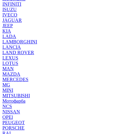
INFINITI
ISUZU
IVECO
JAGUAR
JEEP
KIA
LADA
LAMBORGHINI
LANCIA
LAND ROVER
LEXUS
LOTUS
MAN
MAZDA
MERCEDES
MG
MINI
MITSUBISHI
Мотофарба
NCS
NISSAN
OPEl
PEUGEOT
PORSCHE
RAL