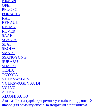
NISSAN
OPEl
PEUGEOT
PORSCHE
RAL
RENAULT
RIVIAN
ROVER
SAAB
SCANIA
SEAT
SKODA
SMART
SSANGYONG
SUBARU
SUZUKI
TESLA
TOYOTA
VOLKSWAGEN
VOLKSWAGEN AUDI
VOLVO
ZEEKR
XIAOMI AUTO
Автомобільна фарба для ремонту сколів та подряпин
Фарба для ремонту сколів та подряпин з пензликом