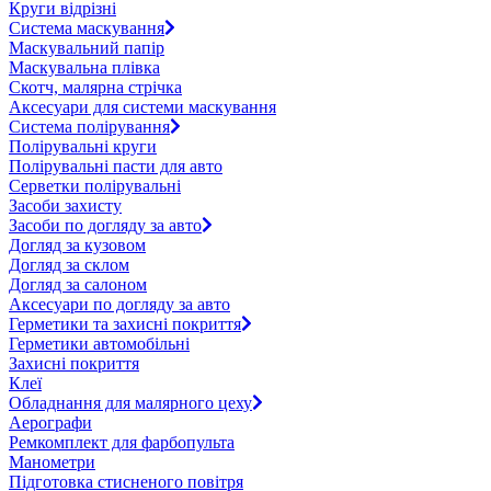
Круги відрізні
Система маскування
Маскувальний папір
Маскувальна плівка
Скотч, малярна стрічка
Аксесуари для системи маскування
Система полірування
Полірувальні круги
Полірувальні пасти для авто
Серветки полірувальні
Засоби захисту
Засоби по догляду за авто
Догляд за кузовом
Догляд за склом
Догляд за салоном
Аксесуари по догляду за авто
Герметики та захисні покриття
Герметики автомобільні
Захисні покриття
Клеї
Обладнання для малярного цеху
Аерографи
Ремкомплект для фарбопульта
Манометри
Підготовка стисненого повітря