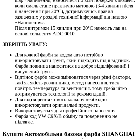
шар - напилення, наноситься по всій поверхні в момент,
коли емаль стане практично матовою (3-4 хвилин після
її нанесення при 20°C), дотримуючись правил
зазначених у розділі технічної інформації під назвою
«Напилення».
Після витримки 15 хвилин при 20°C нанесіть лак на
основі сольвенту ADC.0010.
ЗВЕРНІТЬ УВАГУ:
Для кожної фарби за кодом авто потрібно
використовувати ґрунт, який підходить під її відтінок.
Фарба повинна наноситися на добре відшліфований і
висушений ґрунт.
Відтінок фарби може змінюватися через різні фактори,
такі як якість розчинника, метод нанесення, тиск
повітря, температура та вентиляція, тому треба чітко
дотримуватись технології та рекомендацій.
Для відтворення чіткого кольору необхідно
використовувати оригінальні продукти.
Використовується для професійного нанесення.
Фарба код VW C9X/B обміну та поверненню не
підлягає.
Купити Автомобільна базова фарба SHANGHAI