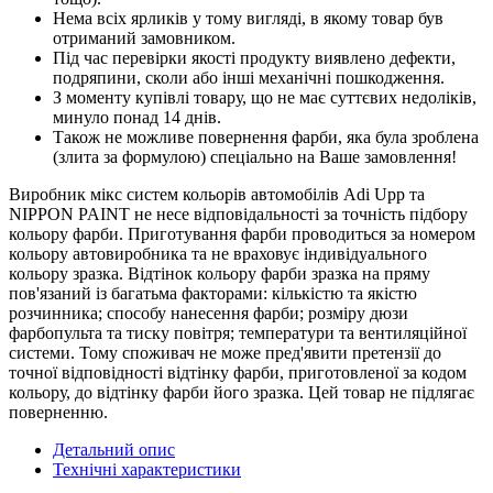
Нема всіх ярликів у тому вигляді, в якому товар був
отриманий замовником.
Під час перевірки якості продукту виявлено дефекти,
подряпини, сколи або інші механічні пошкодження.
З моменту купівлі товару, що не має суттєвих недоліків,
минуло понад 14 днів.
Також не можливе повернення фарби, яка була зроблена
(злита за формулою) спеціально на Ваше замовлення!
Виробник мікс систем кольорів автомобілів Adi Upp та
NIPPON PAINT не несе відповідальності за точність підбору
кольору фарби. Приготування фарби проводиться за номером
кольору автовиробника та не враховує індивідуального
кольору зразка. Відтінок кольору фарби зразка на пряму
пов'язаний із багатьма факторами: кількістю та якістю
розчинника; способу нанесення фарби; розміру дюзи
фарбопульта та тиску повітря; температури та вентиляційної
системи. Тому споживач не може пред'явити претензії до
точної відповідності відтінку фарби, приготовленої за кодом
кольору, до відтінку фарби його зразка. Цей товар не підлягає
поверненню.
Детальний опис
Технічні характеристики