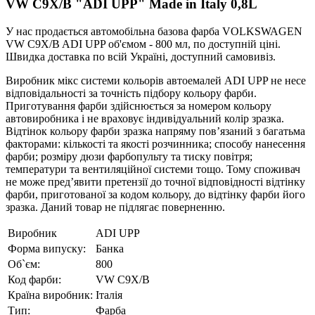
VW C9X/B "ADI UPP" Made in Italy 0,8L
У нас продається автомобільна базова фарба VOLKSWAGEN
VW C9X/B ADI UPP об'ємом - 800 мл, по доступній ціні.
Швидка доставка по всій Україні, доступний самовивіз.
Виробник мікс системи кольорів автоемалей ADI UPP не несе
відповідальності за точність підбору кольору фарби.
Приготування фарби здійснюється за номером кольору
автовиробника і не враховує індивідуальний колір зразка.
Відтінок кольору фарби зразка напряму пов’язаний з багатьма
факторами: кількості та якості розчинника; способу нанесення
фарби; розміру дюзи фарбопульту та тиску повітря;
температури та вентиляційної системи тощо. Тому споживач
не може пред’явити претензії до точної відповідності відтінку
фарби, приготованої за кодом кольору, до відтінку фарби його
зразка. Даний товар не підлягає поверненню.
Виробник
ADI UPP
Форма випуску:
Банка
Об`єм:
800
Код фарби:
VW C9X/B
Країна виробник:
Італія
Тип:
Фарба