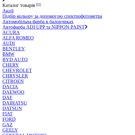
Каталог товарів
Акції
Підбір кольору за допомогою спектрофотометра
Автомобільна фарба в балончиках
Автофарба ADI UPP та NIPPON PAINT
ACURA
ALFA ROMEO
AUDI
BENTLEY
BMW
BYD AUTO
CHERY
CHEVROLET
CHRYSLER
CITROEN
DACIA
DAEWOO
DAF
DAIHATSU
DATSUN
FIAT
FORD
GAZ
GEELY