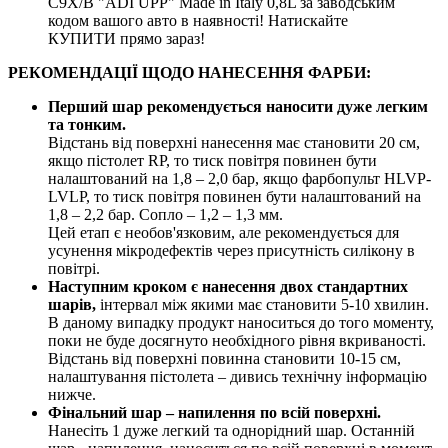
C9X/B "ADI UPP" Made in Italy 0,8L за заводським
кодом вашого авто в наявності! Натискайте
КУПИТИ прямо зараз!
РЕКОМЕНДАЦІЇ ЩОДО НАНЕСЕННЯ ФАРБИ:
Перший шар рекомендується наносити дуже легким
та тонким.
Відстань від поверхні нанесення має становити 20 см,
якщо пістолет RP, то тиск повітря повинен бути
налаштований на 1,8 – 2,0 бар, якщо фарбопульт HLVP-
LVLP, то тиск повітря повинен бути налаштований на
1,8 – 2,2 бар. Сопло – 1,2 – 1,3 мм.
Цей етап є необов'язковим, але рекомендується для
усунення мікродефектів через присутність силікону в
повітрі.
Наступним кроком є нанесення двох стандартних
шарів,
інтервал між якими має становити 5-10 хвилин.
В даному випадку продукт наноситься до того моменту,
поки не буде досягнуто необхідного рівня вкриваності.
Відстань від поверхні повинна становити 10-15 см,
налаштування пістолета – дивись технічну інформацію
нижче.
Фінальний шар – напилення по всій поверхні.
Нанесіть 1 дуже легкий та однорідний шар. Останній