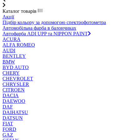
Каталог товарів
Акції
Підбір кольору за допомогою спектрофотометра
Автомобільна фарба в балончиках
Автофарба ADI UPP та NIPPON PAINT
ACURA
ALFA ROMEO
AUDI
BENTLEY
BMW
BYD AUTO
CHERY
CHEVROLET
CHRYSLER
CITROEN
DACIA
DAEWOO
DAF
DAIHATSU
DATSUN
FIAT
FORD
GAZ