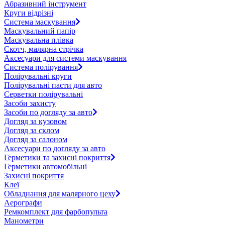
Абразивний інструмент
Круги відрізні
Система маскування
Маскувальний папір
Маскувальна плівка
Скотч, малярна стрічка
Аксесуари для системи маскування
Система полірування
Полірувальні круги
Полірувальні пасти для авто
Серветки полірувальні
Засоби захисту
Засоби по догляду за авто
Догляд за кузовом
Догляд за склом
Догляд за салоном
Аксесуари по догляду за авто
Герметики та захисні покриття
Герметики автомобільні
Захисні покриття
Клеї
Обладнання для малярного цеху
Аерографи
Ремкомплект для фарбопульта
Манометри