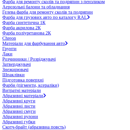
Фарба для ремонту сколів та подряпин з пензликом
Аерозольні балони та обладнання
Гелева фарба для ремонту сколів та подряпин
Фарба для грузових авто по каталогу RAL
Фарба синтетична 1К
Фарба акрилова 2К
Фарба поліуретанова 2К
Chreon
Матеріали для фарбування авто
Грунти
Лаки
Розчинники / Розріджувачі
Затверджувачі
Знежирювачі
Шпаклівки
Підготовка поверхні
Фарби (пігменти, ксераліки)
Витратні матеріали
Абразивні матеріали
Абразивні круги
Абразивні листи
Абразивні смуги
Абразивні рулони
Абразивні губки
Скотч-брайт (абразивна повсть)