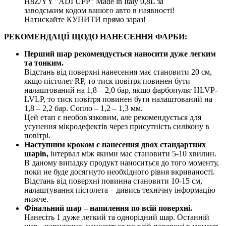
H8Z/YY "ADI UPP" Made in Italy 0,8L за
заводським кодом вашого авто в наявності!
Натискайте КУПИТИ прямо зараз!
РЕКОМЕНДАЦІЇ ЩОДО НАНЕСЕННЯ ФАРБИ:
Перший шар рекомендується наносити дуже легким
та тонким.
Відстань від поверхні нанесення має становити 20 см,
якщо пістолет RP, то тиск повітря повинен бути
налаштований на 1,8 – 2,0 бар, якщо фарбопульт HLVP-
LVLP, то тиск повітря повинен бути налаштований на
1,8 – 2,2 бар. Сопло – 1,2 – 1,3 мм.
Цей етап є необов'язковим, але рекомендується для
усунення мікродефектів через присутність силікону в
повітрі.
Наступним кроком є нанесення двох стандартних
шарів,
інтервал між якими має становити 5-10 хвилин.
В даному випадку продукт наноситься до того моменту,
поки не буде досягнуто необхідного рівня вкриваності.
Відстань від поверхні повинна становити 10-15 см,
налаштування пістолета – дивись технічну інформацію
нижче.
Фінальний шар – напилення по всій поверхні.
Нанесіть 1 дуже легкий та однорідний шар. Останній