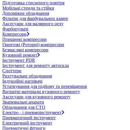
Підготовка стисненого повітря
Мобільні стенди та стійки
Допоміжне обладнання
Фільтри для фарбувальних камер
Аксесуари для малярного цеху
Фарбопульти
Компресори
Поршневі компресори
Гвинтові (Роторні) компресори
Безмасляні компресори
Кузовний ремонт
Інструмент PDR
Інструмент для ремонту автоскла
Споттери
Рихтувальне обладнання
Індукційні нагрівачі
Устаткування для підйому та переміщення
Витратні матеріали кузовного ремонту
Аксесуари для кузовного ремонту
Зварювальні апарати
Обладнання для СТО
Електро - і пневмоінструмент
Пневматичний інструмент
Електричний інструмент
Пневматичні фітинги