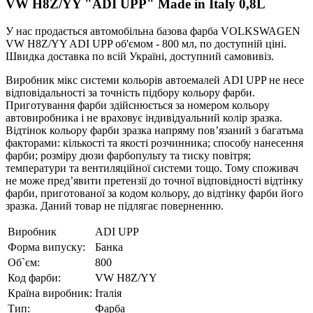
VW H8Z/YY "ADI UPP" Made in Italy 0,8L
У нас продається автомобільна базова фарба VOLKSWAGEN
VW H8Z/YY ADI UPP об'ємом - 800 мл, по доступній ціні.
Швидка доставка по всій Україні, доступний самовивіз.
Виробник мікс системи кольорів автоемалей ADI UPP не несе
відповідальності за точність підбору кольору фарби.
Приготування фарби здійснюється за номером кольору
автовиробника і не враховує індивідуальний колір зразка.
Відтінок кольору фарби зразка напряму пов’язаний з багатьма
факторами: кількості та якості розчинника; способу нанесення
фарби; розміру дюзи фарбопульту та тиску повітря;
температури та вентиляційної системи тощо. Тому споживач
не може пред’явити претензії до точної відповідності відтінку
фарби, приготованої за кодом кольору, до відтінку фарби його
зразка. Даний товар не підлягає поверненню.
Виробник
ADI UPP
Форма випуску:
Банка
Об`єм:
800
Код фарби:
VW H8Z/YY
Країна виробник:
Італія
Тип:
Фарба