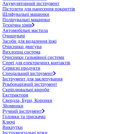
Акумуляторний інструмент
Пістолети для нанесення покриттів
Шліфувальні машинки
Полірувальні машинки
Технічна хімія
Автомобільні мастила
Очищувачі
Засоби для видалення іржі
Очисники двигуна
Вихлопна система
Очисники гальмівної системи
Спреї для електричних контактів
Сервісні продукти
Спеціальний інструмент
Інструмент для заклепування
Різьбонарізний інструмент
Скріплювальні вироби
Екстрактори
Свердла, Бури, Коронки
Зйомники
Ручний інструмент
Головки та трискачкі
Ключі
Викрутки
Інструментальні візки