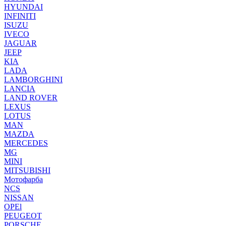
HYUNDAI
INFINITI
ISUZU
IVECO
JAGUAR
JEEP
KIA
LADA
LAMBORGHINI
LANCIA
LAND ROVER
LEXUS
LOTUS
MAN
MAZDA
MERCEDES
MG
MINI
MITSUBISHI
Мотофарба
NCS
NISSAN
OPEl
PEUGEOT
PORSCHE