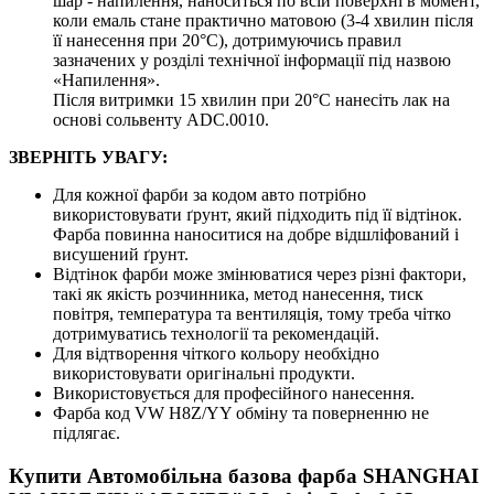
шар - напилення, наноситься по всій поверхні в момент,
коли емаль стане практично матовою (3-4 хвилин після
її нанесення при 20°C), дотримуючись правил
зазначених у розділі технічної інформації під назвою
«Напилення».
Після витримки 15 хвилин при 20°C нанесіть лак на
основі сольвенту ADC.0010.
ЗВЕРНІТЬ УВАГУ:
Для кожної фарби за кодом авто потрібно
використовувати ґрунт, який підходить під її відтінок.
Фарба повинна наноситися на добре відшліфований і
висушений ґрунт.
Відтінок фарби може змінюватися через різні фактори,
такі як якість розчинника, метод нанесення, тиск
повітря, температура та вентиляція, тому треба чітко
дотримуватись технології та рекомендацій.
Для відтворення чіткого кольору необхідно
використовувати оригінальні продукти.
Використовується для професійного нанесення.
Фарба код VW H8Z/YY обміну та поверненню не
підлягає.
Купити Автомобільна базова фарба SHANGHAI