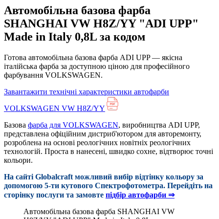
Автомобільна базова фарба
SHANGHAI VW H8Z/YY "ADI UPP"
Made in Italy 0,8L за кодом
Готова автомобільна базова фарба ADI UPP — якісна
італійська фарба за доступною ціною для професійного
фарбування VOLKSWAGEN.
Завантажити технічні характеристики автофарби
VOLKSWAGEN VW H8Z/YY
Базова
фарба для VOLKSWAGEN
, виробництва ADI UPP,
представлена офіційним дистриб'ютором для авторемонту,
розроблена на основі реологічних новітніх реологічних
технологій. Проста в нанесені, швидко сохне, відтворює точні
кольори.
На сайті Globalcraft можливий вибір відтінку кольору за
допомогою 5-ти кутового Cпектрофотометра. Перейдіть на
сторінку послуги та замовте
підбір автофарби ⇒
Автомобільна базова фарба SHANGHAI VW