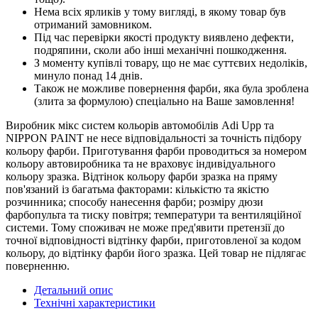
Нема всіх ярликів у тому вигляді, в якому товар був
отриманий замовником.
Під час перевірки якості продукту виявлено дефекти,
подряпини, сколи або інші механічні пошкодження.
З моменту купівлі товару, що не має суттєвих недоліків,
минуло понад 14 днів.
Також не можливе повернення фарби, яка була зроблена
(злита за формулою) спеціально на Ваше замовлення!
Виробник мікс систем кольорів автомобілів Adi Upp та
NIPPON PAINT не несе відповідальності за точність підбору
кольору фарби. Приготування фарби проводиться за номером
кольору автовиробника та не враховує індивідуального
кольору зразка. Відтінок кольору фарби зразка на пряму
пов'язаний із багатьма факторами: кількістю та якістю
розчинника; способу нанесення фарби; розміру дюзи
фарбопульта та тиску повітря; температури та вентиляційної
системи. Тому споживач не може пред'явити претензії до
точної відповідності відтінку фарби, приготовленої за кодом
кольору, до відтінку фарби його зразка. Цей товар не підлягає
поверненню.
Детальний опис
Технічні характеристики