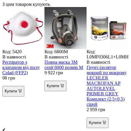
З цим товаром купують
Код: 5420
Код: 6800M
Код:
В наявності
В наявності
L0MF0306L1+L0MH01
В
Респіратор з
Повна маска 3М
В наявності
Р
клапаном від пилу
серії 6000 розмір M
Грунт-ізолятор
Colad (FFP2)
9 922
грн
мокрий по мокрому
2
98
грн
LECHLER
MACROFAN AP
Купити
AUTOLEVEL
Купити
PRIMER GREY
Комплект (2,5+0,5)
сірий
2 959
грн
Купити