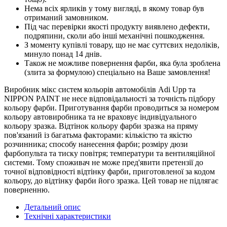
Нема всіх ярликів у тому вигляді, в якому товар був
отриманий замовником.
Під час перевірки якості продукту виявлено дефекти,
подряпини, сколи або інші механічні пошкодження.
З моменту купівлі товару, що не має суттєвих недоліків,
минуло понад 14 днів.
Також не можливе повернення фарби, яка була зроблена
(злита за формулою) спеціально на Ваше замовлення!
Виробник мікс систем кольорів автомобілів Adi Upp та
NIPPON PAINT не несе відповідальності за точність підбору
кольору фарби. Приготування фарби проводиться за номером
кольору автовиробника та не враховує індивідуального
кольору зразка. Відтінок кольору фарби зразка на пряму
пов'язаний із багатьма факторами: кількістю та якістю
розчинника; способу нанесення фарби; розміру дюзи
фарбопульта та тиску повітря; температури та вентиляційної
системи. Тому споживач не може пред'явити претензії до
точної відповідності відтінку фарби, приготовленої за кодом
кольору, до відтінку фарби його зразка. Цей товар не підлягає
поверненню.
Детальний опис
Технічні характеристики