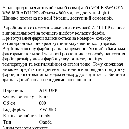
У нас продається автомобільна базова фарба VOLKSWAGEN
VW J8/R ADI UPP об'ємом - 800 мл, по доступній ціні.
Швидка доставка по всій Україні, доступний самовивіз.
Виробник мікс системи кольорів автоемалей ADI UPP не несе
відповідальності за точність підбору кольору фарби.
Приготування фарби здійснюється за номером кольору
автовиробника і не враховує індивідуальний колір зразка.
Відтінок кольору фарби зразка напряму пов’язаний з багатьма
факторами: кількості та якості розчинника; способу нанесення
фарби; розміру дюзи фарбопульту та тиску повітря;
температури та вентиляційної системи тощо. Тому споживач
не може пред’явити претензії до точної відповідності відтінку
фарби, приготованої за кодом кольору, до відтінку фарби його
зразка. Даний товар не підлягає поверненню.
Виробник
ADI UPP
Форма випуску:
Банка
Об`єм:
800
Код фарби:
VW J8/R
Країна виробник:
Італія
Тип:
Фарба
З цим товаром купують