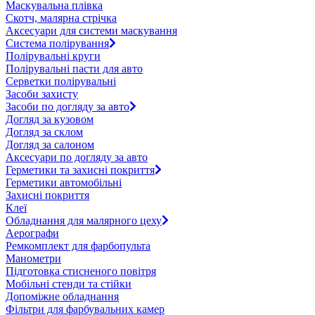
Маскувальна плівка
Скотч, малярна стрічка
Аксесуари для системи маскування
Система полірування
Полірувальні круги
Полірувальні пасти для авто
Серветки полірувальні
Засоби захисту
Засоби по догляду за авто
Догляд за кузовом
Догляд за склом
Догляд за салоном
Аксесуари по догляду за авто
Герметики та захисні покриття
Герметики автомобільні
Захисні покриття
Клеї
Обладнання для малярного цеху
Аерографи
Ремкомплект для фарбопульта
Манометри
Підготовка стисненого повітря
Мобільні стенди та стійки
Допоміжне обладнання
Фільтри для фарбувальних камер