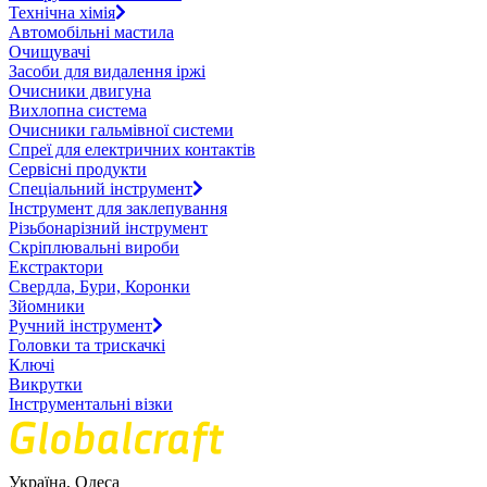
Технічна хімія
Автомобільні мастила
Очищувачі
Засоби для видалення іржі
Очисники двигуна
Вихлопна система
Очисники гальмівної системи
Спреї для електричних контактів
Сервісні продукти
Спеціальний інструмент
Інструмент для заклепування
Різьбонарізний інструмент
Скріплювальні вироби
Екстрактори
Свердла, Бури, Коронки
Зйомники
Ручний інструмент
Головки та трискачкі
Ключі
Викрутки
Інструментальні візки
Україна, Одеса