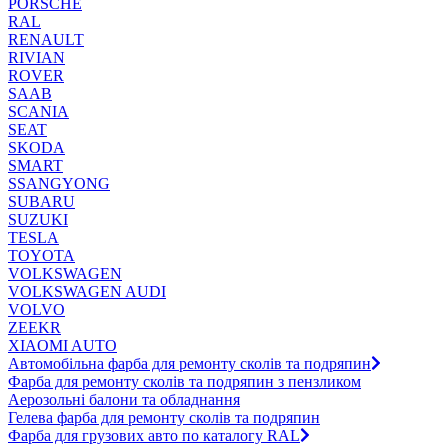
PORSCHE
RAL
RENAULT
RIVIAN
ROVER
SAAB
SCANIA
SEAT
SKODA
SMART
SSANGYONG
SUBARU
SUZUKI
TESLA
TOYOTA
VOLKSWAGEN
VOLKSWAGEN AUDI
VOLVO
ZEEKR
XIAOMI AUTO
Автомобільна фарба для ремонту сколів та подряпин
Фарба для ремонту сколів та подряпин з пензликом
Аерозольні балони та обладнання
Гелева фарба для ремонту сколів та подряпин
Фарба для грузових авто по каталогу RAL