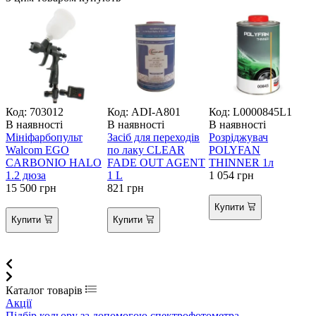
Код: 703012
Код: ADI-A801
Код: L0000845L1
В наявності
В наявності
В наявності
В
Мініфарбопульт
Засіб для переходів
Розріджувач
Г
Walcom EGO
по лаку CLEAR
POLYFAN
CARBONIO HALO
FADE OUT AGENT
THINNER 1л
1.2 дюза
1 L
1 054
грн
15 500
грн
821
грн
1
Купити
Купити
Купити
Каталог товарів
Акції
Підбір кольору за допомогою спектрофотометра