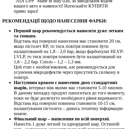
"ADI UPP" Made in Italy 0,8L за заводським кодом
вашого авто в наявності! Натискайте КУПИТИ
прямо зараз!
РЕКОМЕНДАЦІЇ ЩОДО НАНЕСЕННЯ ФАРБИ:
Перший шар рекомендується наносити дуже легким
та тонким.
Відстань від поверхні нанесення має становити 20 см,
якщо пістолет RP, то тиск повітря повинен бути
налаштований на 1,8 – 2,0 бар, якщо фарбопульт HLVP-
LVLP, то тиск повітря повинен бути налаштований на
1,8 – 2,2 бар. Сопло – 1,2 – 1,3 мм.
Цей етап є необов'язковим, але рекомендується для
усунення мікродефектів через присутність силікону в
повітрі.
Наступним кроком є нанесення двох стандартних
шарів,
інтервал між якими має становити 5-10 хвилин.
В даному випадку продукт наноситься до того моменту,
поки не буде досягнуто необхідного рівня вкриваності.
Відстань від поверхні повинна становити 10-15 см,
налаштування пістолета – дивись технічну інформацію
нижче.
Фінальний шар – напилення по всій поверхні.
Нанесіть 1 дуже легкий та однорідний шар. Останній