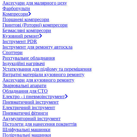
Аксесуари для малярного цеху
Фарбопульти
Компресори
Поршневі компресори
Гвинтові (Роторні) компресори
Безмасляні компресори
Кузовний ремонт
Інструмент PDR
Інструмент для ремонту автоскла
Споттери
Рихтувальне обладнання
Індукційні нагрівачі
Устаткування для підйому та переміщення
Витратні матеріали кузовного ремонту
Аксесуари для кузовного ремонту
Зварювальні апарати
Обладнання для СТО
Електро - і пневмоінструмент
Пневматичний інструмент
Електричний інструмент
Пневматичні фітинги
Акумуляторний інструмент
Пістолети для нанесення покриттів
Шліфувальні машинки
Полірувальні машинки