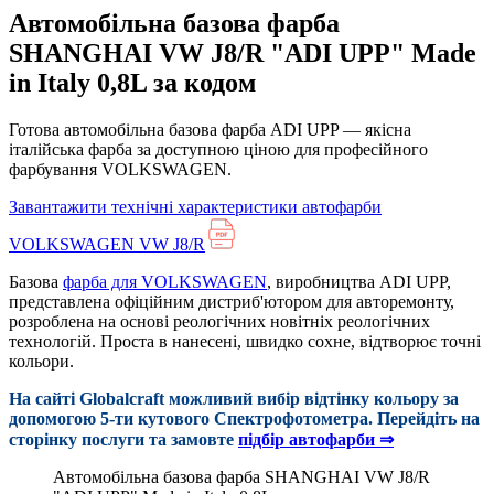
Автомобільна базова фарба
SHANGHAI VW J8/R "ADI UPP" Made
in Italy 0,8L за кодом
Готова автомобільна базова фарба ADI UPP — якісна
італійська фарба за доступною ціною для професійного
фарбування VOLKSWAGEN.
Завантажити технічні характеристики автофарби
VOLKSWAGEN VW J8/R
Базова
фарба для VOLKSWAGEN
, виробництва ADI UPP,
представлена офіційним дистриб'ютором для авторемонту,
розроблена на основі реологічних новітніх реологічних
технологій. Проста в нанесені, швидко сохне, відтворює точні
кольори.
На сайті Globalcraft можливий вибір відтінку кольору за
допомогою 5-ти кутового Cпектрофотометра. Перейдіть на
сторінку послуги та замовте
підбір автофарби ⇒
Автомобільна базова фарба SHANGHAI VW J8/R