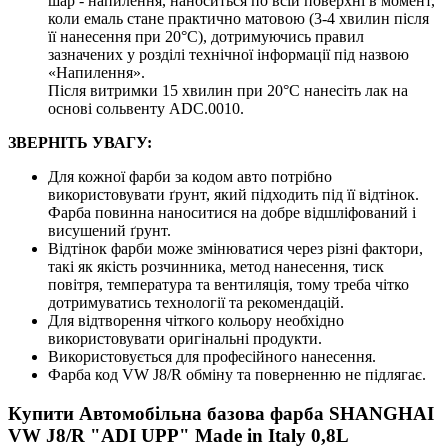
шар - напилення, наноситься по всій поверхні в момент,
коли емаль стане практично матовою (3-4 хвилин після
її нанесення при 20°C), дотримуючись правил
зазначених у розділі технічної інформації під назвою
«Напилення».
Після витримки 15 хвилин при 20°C нанесіть лак на
основі сольвенту ADC.0010.
ЗВЕРНІТЬ УВАГУ:
Для кожної фарби за кодом авто потрібно
використовувати ґрунт, який підходить під її відтінок.
Фарба повинна наноситися на добре відшліфований і
висушений ґрунт.
Відтінок фарби може змінюватися через різні фактори,
такі як якість розчинника, метод нанесення, тиск
повітря, температура та вентиляція, тому треба чітко
дотримуватись технології та рекомендацій.
Для відтворення чіткого кольору необхідно
використовувати оригінальні продукти.
Використовується для професійного нанесення.
Фарба код VW J8/R обміну та поверненню не підлягає.
Купити Автомобільна базова фарба SHANGHAI
VW J8/R "ADI UPP" Made in Italy 0,8L