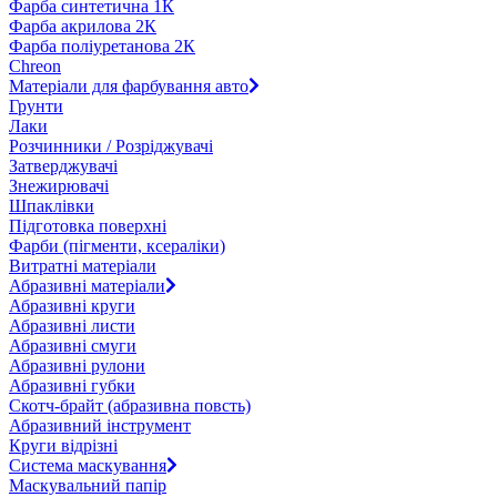
Фарба синтетична 1К
Фарба акрилова 2К
Фарба поліуретанова 2К
Chreon
Матеріали для фарбування авто
Грунти
Лаки
Розчинники / Розріджувачі
Затверджувачі
Знежирювачі
Шпаклівки
Підготовка поверхні
Фарби (пігменти, ксераліки)
Витратні матеріали
Абразивні матеріали
Абразивні круги
Абразивні листи
Абразивні смуги
Абразивні рулони
Абразивні губки
Скотч-брайт (абразивна повсть)
Абразивний інструмент
Круги відрізні
Система маскування
Маскувальний папір