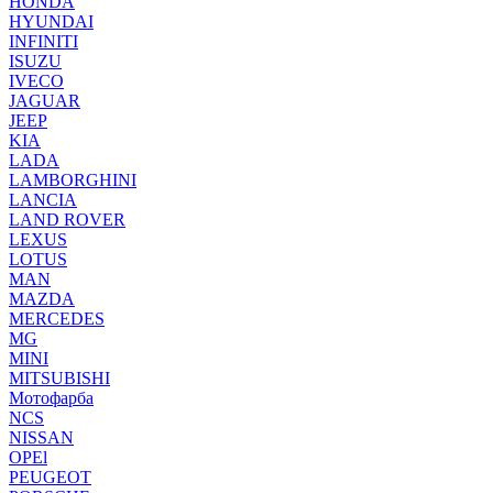
HONDA
HYUNDAI
INFINITI
ISUZU
IVECO
JAGUAR
JEEP
KIA
LADA
LAMBORGHINI
LANCIA
LAND ROVER
LEXUS
LOTUS
MAN
MAZDA
MERCEDES
MG
MINI
MITSUBISHI
Мотофарба
NCS
NISSAN
OPEl
PEUGEOT