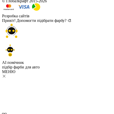
© Глобалкрафт 2015-2026
Розробка сайтів
Привіт! Допомогти підібрати фарбу? 🎨
GC
AI помічник
підбір
фарби
для авто
МЕНЮ