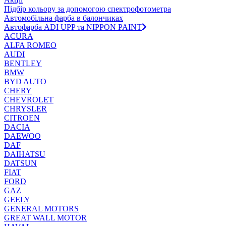
Підбір кольору за допомогою спектрофотометра
Автомобільна фарба в балончиках
Автофарба ADI UPP та NIPPON PAINT
ACURA
ALFA ROMEO
AUDI
BENTLEY
BMW
BYD AUTO
CHERY
CHEVROLET
CHRYSLER
CITROEN
DACIA
DAEWOO
DAF
DAIHATSU
DATSUN
FIAT
FORD
GAZ
GEELY
GENERAL MOTORS
GREAT WALL MOTOR