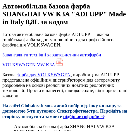
Автомобільна базова фарба
SHANGHAI VW K3A "ADI UPP" Made
in Italy 0,8L за кодом
Готова автомобільна базова фарба ADI UPP — якісна
італійська фарба за доступною ціною для професійного
фарбування VOLKSWAGEN.
Завантажити технічні характеристики автофарби
VOLKSWAGEN VW K3A
Базова
фарба для VOLKSWAGEN
, виробництва ADI UPP,
представлена офіційним дистриб'ютором для авторемонту,
розроблена на основі реологічних новітніх реологічних
технологій. Проста в нанесені, швидко сохне, відтворює точні
кольори.
На сайті Globalcraft можливий вибір відтінку кольору за
допомогою 5-ти кутового Cпектрофотометра. Перейдіть на
сторінку послуги та замовте
підбір автофарби ⇒
Автомобільна базова фарба SHANGHAI VW K3A