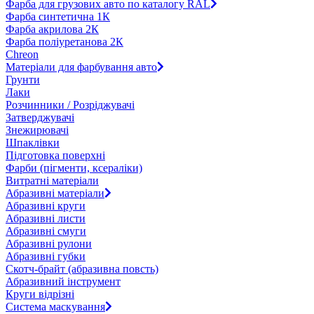
Фарба для грузових авто по каталогу RAL
Фарба синтетична 1К
Фарба акрилова 2К
Фарба поліуретанова 2К
Chreon
Матеріали для фарбування авто
Грунти
Лаки
Розчинники / Розріджувачі
Затверджувачі
Знежирювачі
Шпаклівки
Підготовка поверхні
Фарби (пігменти, ксераліки)
Витратні матеріали
Абразивні матеріали
Абразивні круги
Абразивні листи
Абразивні смуги
Абразивні рулони
Абразивні губки
Скотч-брайт (абразивна повсть)
Абразивний інструмент
Круги відрізні
Система маскування