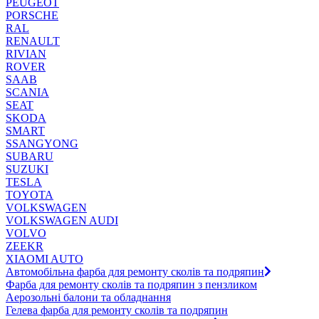
PEUGEOT
PORSCHE
RAL
RENAULT
RIVIAN
ROVER
SAAB
SCANIA
SEAT
SKODA
SMART
SSANGYONG
SUBARU
SUZUKI
TESLA
TOYOTA
VOLKSWAGEN
VOLKSWAGEN AUDI
VOLVO
ZEEKR
XIAOMI AUTO
Автомобільна фарба для ремонту сколів та подряпин
Фарба для ремонту сколів та подряпин з пензликом
Аерозольні балони та обладнання
Гелева фарба для ремонту сколів та подряпин