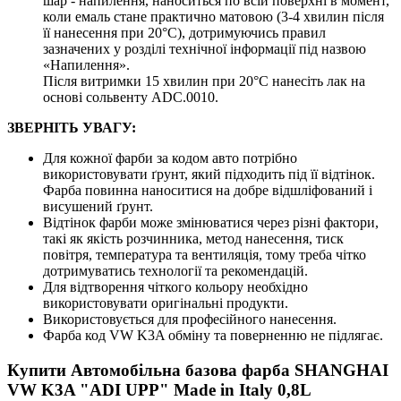
шар - напилення, наноситься по всій поверхні в момент,
коли емаль стане практично матовою (3-4 хвилин після
її нанесення при 20°C), дотримуючись правил
зазначених у розділі технічної інформації під назвою
«Напилення».
Після витримки 15 хвилин при 20°C нанесіть лак на
основі сольвенту ADC.0010.
ЗВЕРНІТЬ УВАГУ:
Для кожної фарби за кодом авто потрібно
використовувати ґрунт, який підходить під її відтінок.
Фарба повинна наноситися на добре відшліфований і
висушений ґрунт.
Відтінок фарби може змінюватися через різні фактори,
такі як якість розчинника, метод нанесення, тиск
повітря, температура та вентиляція, тому треба чітко
дотримуватись технології та рекомендацій.
Для відтворення чіткого кольору необхідно
використовувати оригінальні продукти.
Використовується для професійного нанесення.
Фарба код VW K3A обміну та поверненню не підлягає.
Купити Автомобільна базова фарба SHANGHAI
VW K3A "ADI UPP" Made in Italy 0,8L