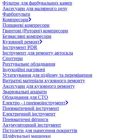
Фільтри для фарбувальних камер
Аксесуари для малярного цеху
Фарбопульти
Компресори
Поршневі компресори
Гвинтові (Роторні) компресори
Безмасляні компресори
Кузовний ремонт
Інструмент PDR
Інструмент для ремонту автоскла
Споттери
Рихтувальне обладнання
Індукційні нагрівачі
Устаткування для підйому та переміщення
Витратні матеріали кузовного ремонту
Аксесуари для кузовного ремонту
Зварювальні апарати
Обладнання для СТО
Електро - і пневмоінструмент
Пневматичний інструмент
Електричний інструмент
Пневматичні фітинги
Акумуляторний інструмент
Пістолети для нанесення покриттів
Шліфувальні машинки