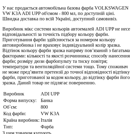
У нас продається автомобільна базова фарба VOLKSWAGEN
VW K3A ADI UPP об'ємом - 800 мл, по доступній ціні.
Швидка доставка по всій Україні, доступний самовивіз.
Виробник мікс системи кольорів автоемалей ADI UPP не несе
відповідальності за точність підбору кольору фарби.
Приготування фарби здійснюється за номером кольору
автовиробника і не враховує індивідуальний колір зразка.
Відтінок кольору фарби зразка напряму пов’язаний з багатьма
факторами: кількості та якості розчинника; способу нанесення
фарби; розміру дюзи фарбопульту та тиску повітря;
температури та вентиляційної системи тощо. Тому споживач
не може пред’явити претензії до точної відповідності відтінку
фарби, приготованої за кодом кольору, до відтінку фарби його
зразка. Даний товар не підлягає поверненню.
Виробник
ADI UPP
Форма випуску:
Банка
Об`єм:
800
Код фарби:
VW K3A
Країна виробник:
Італія
Тип:
Фарба
З цим товаром купують