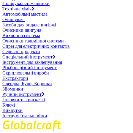
Полірувальні машинки
Технічна хімія
Автомобільні мастила
Очищувачі
Засоби для видалення іржі
Очисники двигуна
Вихлопна система
Очисники гальмівної системи
Спреї для електричних контактів
Сервісні продукти
Спеціальний інструмент
Інструмент для заклепування
Різьбонарізний інструмент
Скріплювальні вироби
Екстрактори
Свердла, Бури, Коронки
Зйомники
Ручний інструмент
Головки та трискачкі
Ключі
Викрутки
Інструментальні візки