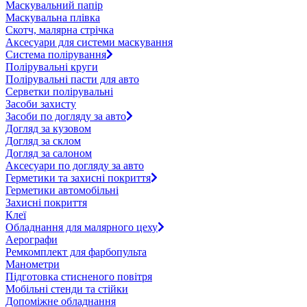
Маскувальний папір
Маскувальна плівка
Скотч, малярна стрічка
Аксесуари для системи маскування
Система полірування
Полірувальні круги
Полірувальні пасти для авто
Серветки полірувальні
Засоби захисту
Засоби по догляду за авто
Догляд за кузовом
Догляд за склом
Догляд за салоном
Аксесуари по догляду за авто
Герметики та захисні покриття
Герметики автомобільні
Захисні покриття
Клеї
Обладнання для малярного цеху
Аерографи
Ремкомплект для фарбопульта
Манометри
Підготовка стисненого повітря
Мобільні стенди та стійки
Допоміжне обладнання