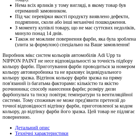
Нема всіх ярликів у тому вигляді, в якому товар був
отриманий замовником.
Під час перевірки якості продукту виявлено дефекти,
подряпини, сколи або інші механічні пошкодження.
З моменту купівлі товару, що не має суттєвих недоліків,
минуло понад 14 днів.
Також не можливе повернення фарби, яка була зроблена
(злита за формулою) спеціально на Ваше замовлення!
Виробник мікс систем кольорів автомобілів Adi Upp та
NIPPON PAINT не несе відповідальності за точність підбору
кольору фарби. Приготування фарби проводиться за номером
кольору автовиробника та не враховує індивідуального
кольору зразка. Відтінок кольору фарби зразка на пряму
пов'язаний із багатьма факторами: кількістю та якістю
розчинника; способу нанесення фарби; розміру дюзи
фарбопульта та тиску повітря; температури та вентиляційної
системи. Тому споживач не може пред'явити претензії до
точної відповідності відтінку фарби, приготовленої за кодом
кольору, до відтінку фарби його зразка. Цей товар не підлягає
поверненню.
Детальний опис
Технічні характеристики