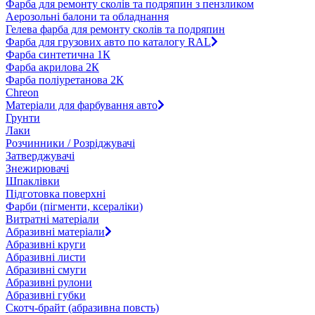
Фарба для ремонту сколів та подряпин з пензликом
Аерозольні балони та обладнання
Гелева фарба для ремонту сколів та подряпин
Фарба для грузових авто по каталогу RAL
Фарба синтетична 1К
Фарба акрилова 2К
Фарба поліуретанова 2К
Chreon
Матеріали для фарбування авто
Грунти
Лаки
Розчинники / Розріджувачі
Затверджувачі
Знежирювачі
Шпаклівки
Підготовка поверхні
Фарби (пігменти, ксераліки)
Витратні матеріали
Абразивні матеріали
Абразивні круги
Абразивні листи
Абразивні смуги
Абразивні рулони
Абразивні губки
Скотч-брайт (абразивна повсть)