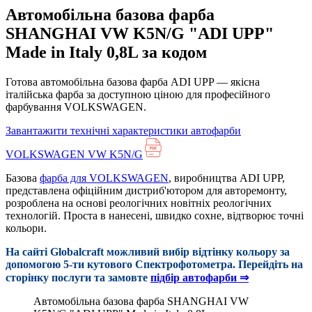
Автомобільна базова фарба
SHANGHAI VW K5N/G "ADI UPP"
Made in Italy 0,8L за кодом
Готова автомобільна базова фарба ADI UPP — якісна
італійська фарба за доступною ціною для професійного
фарбування VOLKSWAGEN.
Завантажити технічні характеристики автофарби
VOLKSWAGEN VW K5N/G
Базова
фарба для VOLKSWAGEN
, виробництва ADI UPP,
представлена офіційним дистриб'ютором для авторемонту,
розроблена на основі реологічних новітніх реологічних
технологій. Проста в нанесені, швидко сохне, відтворює точні
кольори.
На сайті Globalcraft можливий вибір відтінку кольору за
допомогою 5-ти кутового Cпектрофотометра. Перейдіть на
сторінку послуги та замовте
підбір автофарби ⇒
Автомобільна базова фарба SHANGHAI VW