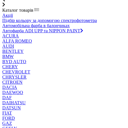
Каталог товарів
Акції
Підбір кольору за допомогою спектрофотометра
Автомобільна фарба в балончиках
Автофарба ADI UPP та NIPPON PAINT
ACURA
ALFA ROMEO
AUDI
BENTLEY
BMW
BYD AUTO
CHERY
CHEVROLET
CHRYSLER
CITROEN
DACIA
DAEWOO
DAF
DAIHATSU
DATSUN
FIAT
FORD
GAZ