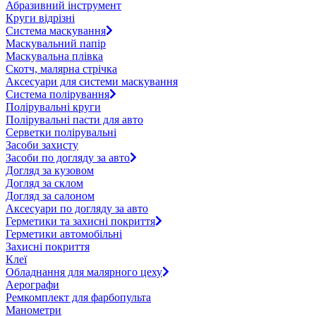
Абразивний інструмент
Круги відрізні
Система маскування
Маскувальний папір
Маскувальна плівка
Скотч, малярна стрічка
Аксесуари для системи маскування
Система полірування
Полірувальні круги
Полірувальні пасти для авто
Серветки полірувальні
Засоби захисту
Засоби по догляду за авто
Догляд за кузовом
Догляд за склом
Догляд за салоном
Аксесуари по догляду за авто
Герметики та захисні покриття
Герметики автомобільні
Захисні покриття
Клеї
Обладнання для малярного цеху
Аерографи
Ремкомплект для фарбопульта
Манометри