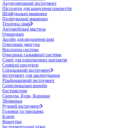
Акумуляторний інструмент
Пістолети для нанесення покриттів
Шліфувальні машинки
Полірувальні машинки
Технічна хімія
Автомобільні мастила
Очищувачі
Засоби для видалення іржі
Очисники двигуна
Вихлопна система
Очисники гальмівної системи
Спреї для електричних контактів
Сервісні продукти
Спеціальний інструмент
Інструмент для заклепування
Різьбонарізний інструмент
Скріплювальні вироби
Екстрактори
Свердла, Бури, Коронки
Зйомники
Ручний інструмент
Головки та трискачкі
Ключі
Викрутки
Інструментальні візки