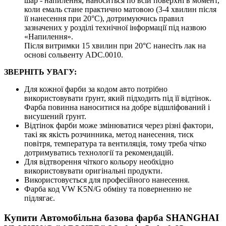
шар - напилення, наноситься по всій поверхні в момент,
коли емаль стане практично матовою (3-4 хвилин після
її нанесення при 20°C), дотримуючись правил
зазначених у розділі технічної інформації під назвою
«Напилення».
Після витримки 15 хвилин при 20°C нанесіть лак на
основі сольвенту ADC.0010.
ЗВЕРНІТЬ УВАГУ:
Для кожної фарби за кодом авто потрібно
використовувати ґрунт, який підходить під її відтінок.
Фарба повинна наноситися на добре відшліфований і
висушений ґрунт.
Відтінок фарби може змінюватися через різні фактори,
такі як якість розчинника, метод нанесення, тиск
повітря, температура та вентиляція, тому треба чітко
дотримуватись технології та рекомендацій.
Для відтворення чіткого кольору необхідно
використовувати оригінальні продукти.
Використовується для професійного нанесення.
Фарба код VW K5N/G обміну та поверненню не
підлягає.
Купити Автомобільна базова фарба SHANGHAI