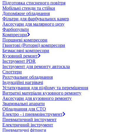
Підготовка стисненого повітря
Мобільні стенди та стійки
Допоміжне обладнання
Фільтри для фарбувальних камер
Аксесуари для малярного цеху
Фарбопульти
Компресори
Поршневі компресори
Гвинтові (Роторні) компресори
Безмасляні компресори
Кузовний ремонт
Інструмент PDR
Інструмент для ремонту автоскла
Споттери
Рихтувальне обладнання
Індукційні нагрівачі
Устаткування для підйому та переміщення
Витратні матеріали кузовного ремонту
Аксесуари для кузовного ремонту
Зварювальні апарати
Обладнання для СТО
Електро - і пневмоінструмент
Пневматичний інструмент
Електричний інструмент
Пневматичні фітинги