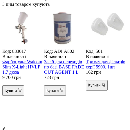
З цим товаром купують
Код: 833017
Код: ADI-A802
Код: 501
В наявності
В наявності
В наявності
В
Фарбопульт Walcom
Засіб для переходів
Тримач для фільтрів
Slim X-Light HVLP
по базі BASE FADE
серії 5900, 1шт
G
1.7 дюза
OUT AGENT 1 L
162
грн
E
9 700
грн
723
грн
2
Купити
Купити
Купити