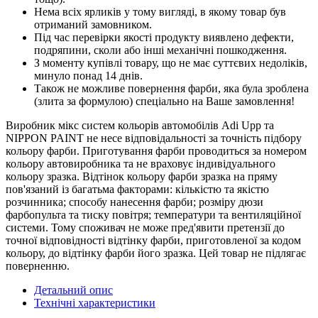
Нема всіх ярликів у тому вигляді, в якому товар був
отриманий замовником.
Під час перевірки якості продукту виявлено дефекти,
подряпини, сколи або інші механічні пошкодження.
З моменту купівлі товару, що не має суттєвих недоліків,
минуло понад 14 днів.
Також не можливе повернення фарби, яка була зроблена
(злита за формулою) спеціально на Ваше замовлення!
Виробник мікс систем кольорів автомобілів Adi Upp та
NIPPON PAINT не несе відповідальності за точність підбору
кольору фарби. Приготування фарби проводиться за номером
кольору автовиробника та не враховує індивідуального
кольору зразка. Відтінок кольору фарби зразка на пряму
пов'язаний із багатьма факторами: кількістю та якістю
розчинника; способу нанесення фарби; розміру дюзи
фарбопульта та тиску повітря; температури та вентиляційної
системи. Тому споживач не може пред'явити претензії до
точної відповідності відтінку фарби, приготовленої за кодом
кольору, до відтінку фарби його зразка. Цей товар не підлягає
поверненню.
Детальний опис
Технічні характеристики