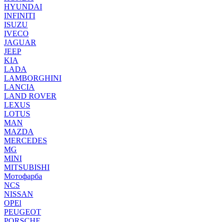
HYUNDAI
INFINITI
ISUZU
IVECO
JAGUAR
JEEP
KIA
LADA
LAMBORGHINI
LANCIA
LAND ROVER
LEXUS
LOTUS
MAN
MAZDA
MERCEDES
MG
MINI
MITSUBISHI
Мотофарба
NCS
NISSAN
OPEl
PEUGEOT
PORSCHE