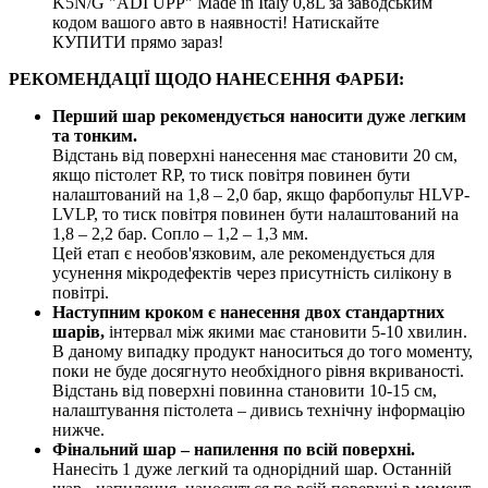
K5N/G "ADI UPP" Made in Italy 0,8L за заводським
кодом вашого авто в наявності! Натискайте
КУПИТИ прямо зараз!
РЕКОМЕНДАЦІЇ ЩОДО НАНЕСЕННЯ ФАРБИ:
Перший шар рекомендується наносити дуже легким
та тонким.
Відстань від поверхні нанесення має становити 20 см,
якщо пістолет RP, то тиск повітря повинен бути
налаштований на 1,8 – 2,0 бар, якщо фарбопульт HLVP-
LVLP, то тиск повітря повинен бути налаштований на
1,8 – 2,2 бар. Сопло – 1,2 – 1,3 мм.
Цей етап є необов'язковим, але рекомендується для
усунення мікродефектів через присутність силікону в
повітрі.
Наступним кроком є нанесення двох стандартних
шарів,
інтервал між якими має становити 5-10 хвилин.
В даному випадку продукт наноситься до того моменту,
поки не буде досягнуто необхідного рівня вкриваності.
Відстань від поверхні повинна становити 10-15 см,
налаштування пістолета – дивись технічну інформацію
нижче.
Фінальний шар – напилення по всій поверхні.
Нанесіть 1 дуже легкий та однорідний шар. Останній