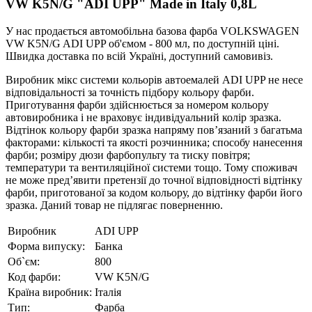
VW K5N/G "ADI UPP" Made in Italy 0,8L
У нас продається автомобільна базова фарба VOLKSWAGEN
VW K5N/G ADI UPP об'ємом - 800 мл, по доступній ціні.
Швидка доставка по всій Україні, доступний самовивіз.
Виробник мікс системи кольорів автоемалей ADI UPP не несе
відповідальності за точність підбору кольору фарби.
Приготування фарби здійснюється за номером кольору
автовиробника і не враховує індивідуальний колір зразка.
Відтінок кольору фарби зразка напряму пов’язаний з багатьма
факторами: кількості та якості розчинника; способу нанесення
фарби; розміру дюзи фарбопульту та тиску повітря;
температури та вентиляційної системи тощо. Тому споживач
не може пред’явити претензії до точної відповідності відтінку
фарби, приготованої за кодом кольору, до відтінку фарби його
зразка. Даний товар не підлягає поверненню.
Виробник
ADI UPP
Форма випуску:
Банка
Об`єм:
800
Код фарби:
VW K5N/G
Країна виробник:
Італія
Тип:
Фарба