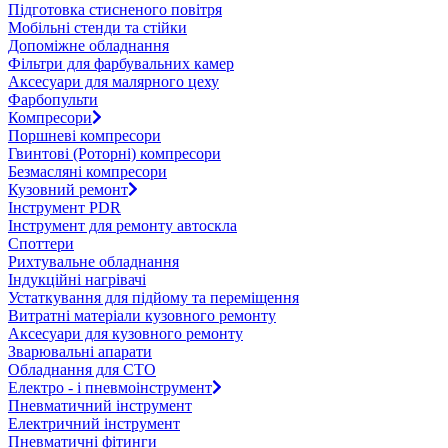
Підготовка стисненого повітря
Мобільні стенди та стійки
Допоміжне обладнання
Фільтри для фарбувальних камер
Аксесуари для малярного цеху
Фарбопульти
Компресори
Поршневі компресори
Гвинтові (Роторні) компресори
Безмасляні компресори
Кузовний ремонт
Інструмент PDR
Інструмент для ремонту автоскла
Споттери
Рихтувальне обладнання
Індукційні нагрівачі
Устаткування для підйому та переміщення
Витратні матеріали кузовного ремонту
Аксесуари для кузовного ремонту
Зварювальні апарати
Обладнання для СТО
Електро - і пневмоінструмент
Пневматичний інструмент
Електричний інструмент
Пневматичні фітинги