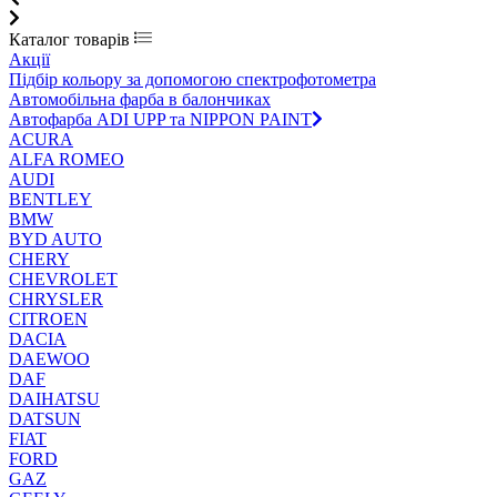
Каталог товарів
Акції
Підбір кольору за допомогою спектрофотометра
Автомобільна фарба в балончиках
Автофарба ADI UPP та NIPPON PAINT
ACURA
ALFA ROMEO
AUDI
BENTLEY
BMW
BYD AUTO
CHERY
CHEVROLET
CHRYSLER
CITROEN
DACIA
DAEWOO
DAF
DAIHATSU
DATSUN
FIAT
FORD
GAZ