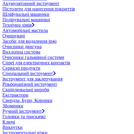
Акумуляторний інструмент
Пістолети для нанесення покриттів
Шліфувальні машинки
Полірувальні машинки
Технічна хімія
Автомобільні мастила
Очищувачі
Засоби для видалення іржі
Очисники двигуна
Вихлопна система
Очисники гальмівної системи
Спреї для електричних контактів
Сервісні продукти
Спеціальний інструмент
Інструмент для заклепування
Різьбонарізний інструмент
Скріплювальні вироби
Екстрактори
Свердла, Бури, Коронки
Зйомники
Ручний інструмент
Головки та трискачкі
Ключі
Викрутки
Інструментальні візки