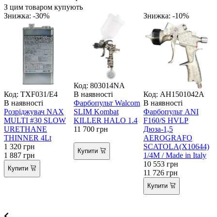
З цим товаром купують
Знижка: -30%
Знижка: -10%
Код: 803014NA
К
Код: TXF031/E4
В наявності
Код: АН1501042А
В наявності
Фарбопульт Walcom
В наявності
В
Розріджувач NAX
SLIM Kombat
Фарбопульт ANI
MULTI #30 SLOW
KILLER HALO 1.4
F160/S HVLP
URETHANE
11 700
грн
Дюза-1,5
THINNER 4Lt
AEROGRAFO
К
1 320
грн
SCATOLA(X10644)
1
Купити
1 887
грн
1/4M / Made in Italy
10 553
грн
Купити
11 726
грн
Купити