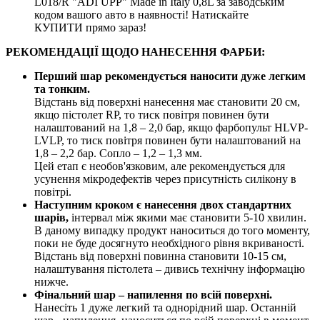
L018/R "ADI UPP" Made in Italy 0,8L за заводським
кодом вашого авто в наявності! Натискайте
КУПИТИ прямо зараз!
РЕКОМЕНДАЦІЇ ЩОДО НАНЕСЕННЯ ФАРБИ:
Перший шар рекомендується наносити дуже легким
та тонким.
Відстань від поверхні нанесення має становити 20 см,
якщо пістолет RP, то тиск повітря повинен бути
налаштований на 1,8 – 2,0 бар, якщо фарбопульт HLVP-
LVLP, то тиск повітря повинен бути налаштований на
1,8 – 2,2 бар. Сопло – 1,2 – 1,3 мм.
Цей етап є необов'язковим, але рекомендується для
усунення мікродефектів через присутність силікону в
повітрі.
Наступним кроком є нанесення двох стандартних
шарів,
інтервал між якими має становити 5-10 хвилин.
В даному випадку продукт наноситься до того моменту,
поки не буде досягнуто необхідного рівня вкриваності.
Відстань від поверхні повинна становити 10-15 см,
налаштування пістолета – дивись технічну інформацію
нижче.
Фінальний шар – напилення по всій поверхні.
Нанесіть 1 дуже легкий та однорідний шар. Останній