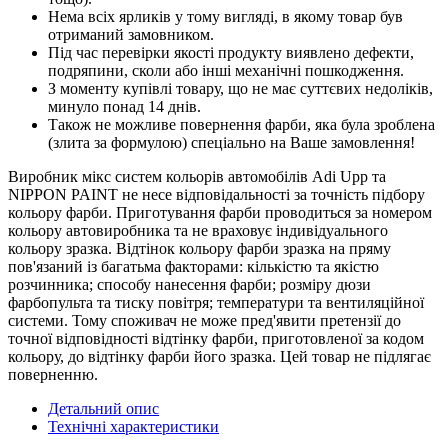
Нема всіх ярликів у тому вигляді, в якому товар був
отриманий замовником.
Під час перевірки якості продукту виявлено дефекти,
подряпини, сколи або інші механічні пошкодження.
З моменту купівлі товару, що не має суттєвих недоліків,
минуло понад 14 днів.
Також не можливе повернення фарби, яка була зроблена
(злита за формулою) спеціально на Ваше замовлення!
Виробник мікс систем кольорів автомобілів Adi Upp та
NIPPON PAINT не несе відповідальності за точність підбору
кольору фарби. Приготування фарби проводиться за номером
кольору автовиробника та не враховує індивідуального
кольору зразка. Відтінок кольору фарби зразка на пряму
пов'язаний із багатьма факторами: кількістю та якістю
розчинника; способу нанесення фарби; розміру дюзи
фарбопульта та тиску повітря; температури та вентиляційної
системи. Тому споживач не може пред'явити претензії до
точної відповідності відтінку фарби, приготовленої за кодом
кольору, до відтінку фарби його зразка. Цей товар не підлягає
поверненню.
Детальний опис
Технічні характеристики