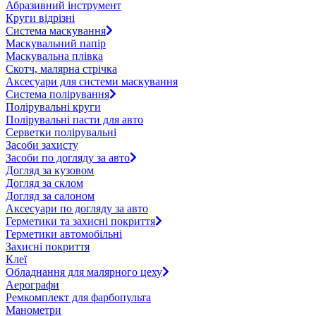
Абразивний інструмент
Круги відрізні
Система маскування
Маскувальний папір
Маскувальна плівка
Скотч, малярна стрічка
Аксесуари для системи маскування
Система полірування
Полірувальні круги
Полірувальні пасти для авто
Серветки полірувальні
Засоби захисту
Засоби по догляду за авто
Догляд за кузовом
Догляд за склом
Догляд за салоном
Аксесуари по догляду за авто
Герметики та захисні покриття
Герметики автомобільні
Захисні покриття
Клеї
Обладнання для малярного цеху
Аерографи
Ремкомплект для фарбопульта
Манометри