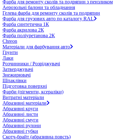
Фарба для ремонту сколів та подряпин з пензликом
Аерозольні балони та обладнання
Гелева фарба для ремонту сколів та подряпин
Фарба для грузових авто по каталогу RAL
Фарба синтетична 1К
Фарба акрилова 2К
Фарба поліуретанова 2К
Chreon
Матеріали для фарбування авто
Грунти
Лаки
Розчинники / Розріджувачі
Затверджувачі
Знежирювачі
Шпаклівки
Підготовка поверхні
Фарби (пігменти, ксераліки)
Витратні матеріали
Абразивні матеріали
Абразивні круги
Абразивні листи
Абразивні смуги
Абразивні рулони
Абразивні губки
Скотч-брайт (абразивна повсть)