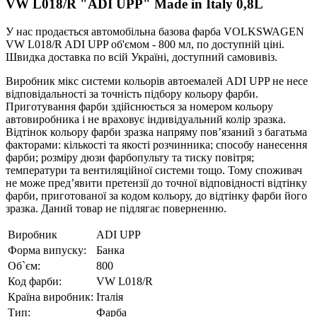
VW L018/R "ADI UPP" Made in Italy 0,8L
У нас продається автомобільна базова фарба VOLKSWAGEN
VW L018/R ADI UPP об'ємом - 800 мл, по доступній ціні.
Швидка доставка по всій Україні, доступний самовивіз.
Виробник мікс системи кольорів автоемалей ADI UPP не несе
відповідальності за точність підбору кольору фарби.
Приготування фарби здійснюється за номером кольору
автовиробника і не враховує індивідуальний колір зразка.
Відтінок кольору фарби зразка напряму пов’язаний з багатьма
факторами: кількості та якості розчинника; способу нанесення
фарби; розміру дюзи фарбопульту та тиску повітря;
температури та вентиляційної системи тощо. Тому споживач
не може пред’явити претензії до точної відповідності відтінку
фарби, приготованої за кодом кольору, до відтінку фарби його
зразка. Даний товар не підлягає поверненню.
Виробник
ADI UPP
Форма випуску:
Банка
Об`єм:
800
Код фарби:
VW L018/R
Країна виробник:
Італія
Тип:
Фарба