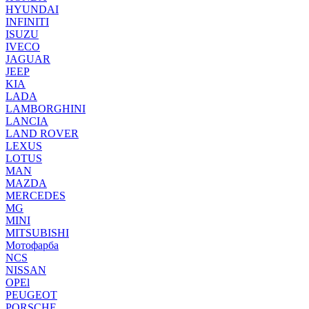
HYUNDAI
INFINITI
ISUZU
IVECO
JAGUAR
JEEP
KIA
LADA
LAMBORGHINI
LANCIA
LAND ROVER
LEXUS
LOTUS
MAN
MAZDA
MERCEDES
MG
MINI
MITSUBISHI
Мотофарба
NCS
NISSAN
OPEl
PEUGEOT
PORSCHE