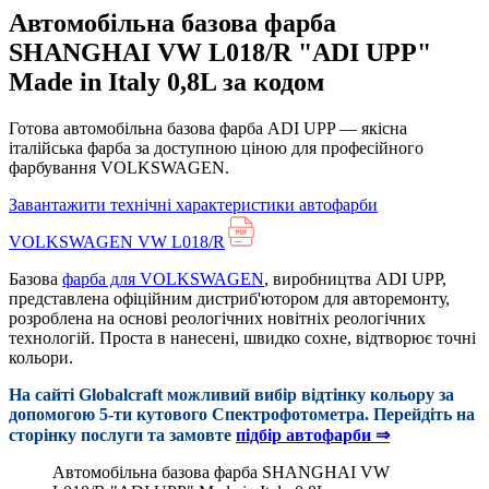
Автомобільна базова фарба
SHANGHAI VW L018/R "ADI UPP"
Made in Italy 0,8L за кодом
Готова автомобільна базова фарба ADI UPP — якісна
італійська фарба за доступною ціною для професійного
фарбування VOLKSWAGEN.
Завантажити технічні характеристики автофарби
VOLKSWAGEN VW L018/R
Базова
фарба для VOLKSWAGEN
, виробництва ADI UPP,
представлена офіційним дистриб'ютором для авторемонту,
розроблена на основі реологічних новітніх реологічних
технологій. Проста в нанесені, швидко сохне, відтворює точні
кольори.
На сайті Globalcraft можливий вибір відтінку кольору за
допомогою 5-ти кутового Cпектрофотометра. Перейдіть на
сторінку послуги та замовте
підбір автофарби ⇒
Автомобільна базова фарба SHANGHAI VW