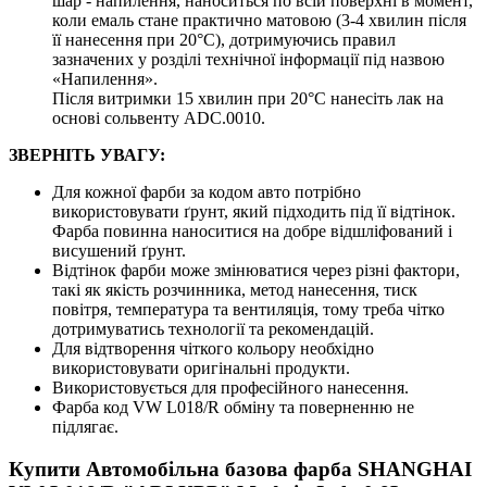
шар - напилення, наноситься по всій поверхні в момент,
коли емаль стане практично матовою (3-4 хвилин після
її нанесення при 20°C), дотримуючись правил
зазначених у розділі технічної інформації під назвою
«Напилення».
Після витримки 15 хвилин при 20°C нанесіть лак на
основі сольвенту ADC.0010.
ЗВЕРНІТЬ УВАГУ:
Для кожної фарби за кодом авто потрібно
використовувати ґрунт, який підходить під її відтінок.
Фарба повинна наноситися на добре відшліфований і
висушений ґрунт.
Відтінок фарби може змінюватися через різні фактори,
такі як якість розчинника, метод нанесення, тиск
повітря, температура та вентиляція, тому треба чітко
дотримуватись технології та рекомендацій.
Для відтворення чіткого кольору необхідно
використовувати оригінальні продукти.
Використовується для професійного нанесення.
Фарба код VW L018/R обміну та поверненню не
підлягає.
Купити Автомобільна базова фарба SHANGHAI