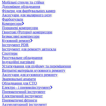
Мобільні стенди та стійки
Допоміжне обладнання
Фільтри для фарбувальних камер
Аксесуари для малярного цеху
Фарбопульти
Компресори
Поршневі компресори
Гвинтові (Роторні) компресори
Безмасляні компресори
Кузовний ремонт
Інструмент PDR
Інструмент для ремонту автоскла
Споттери
Рихтувальне обладнання
Індукційні нагрівачі
Устаткування для підйому та переміщення
Витратні матеріали кузовного ремонту
Аксесуари для кузовного ремонту
Зварювальні апарати
Обладнання для СТО
Електро - і пневмоінструмент
Пневматичний інструмент
Електричний інструмент
Пневматичні фітинги
Акумуляторний інструмент