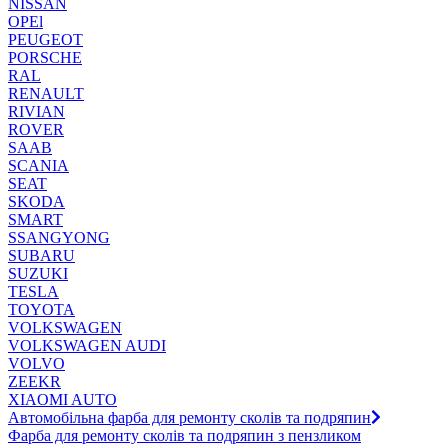
NISSAN
OPEl
PEUGEOT
PORSCHE
RAL
RENAULT
RIVIAN
ROVER
SAAB
SCANIA
SEAT
SKODA
SMART
SSANGYONG
SUBARU
SUZUKI
TESLA
TOYOTA
VOLKSWAGEN
VOLKSWAGEN AUDI
VOLVO
ZEEKR
XIAOMI AUTO
Автомобільна фарба для ремонту сколів та подряпин
Фарба для ремонту сколів та подряпин з пензликом