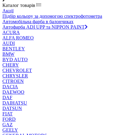
Каталог товарів
Акції
Підбір кольору за допомогою спектрофотометра
Автомобільна фарба в балончиках
Автофарба ADI UPP та NIPPON PAINT
ACURA
ALFA ROMEO
AUDI
BENTLEY
BMW
BYD AUTO
CHERY
CHEVROLET
CHRYSLER
CITROEN
DACIA
DAEWOO
DAF
DAIHATSU
DATSUN
FIAT
FORD
GAZ
GEELY