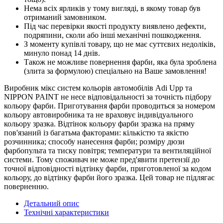
Нема всіх ярликів у тому вигляді, в якому товар був
отриманий замовником.
Під час перевірки якості продукту виявлено дефекти,
подряпини, сколи або інші механічні пошкодження.
З моменту купівлі товару, що не має суттєвих недоліків,
минуло понад 14 днів.
Також не можливе повернення фарби, яка була зроблена
(злита за формулою) спеціально на Ваше замовлення!
Виробник мікс систем кольорів автомобілів Adi Upp та
NIPPON PAINT не несе відповідальності за точність підбору
кольору фарби. Приготування фарби проводиться за номером
кольору автовиробника та не враховує індивідуального
кольору зразка. Відтінок кольору фарби зразка на пряму
пов'язаний із багатьма факторами: кількістю та якістю
розчинника; способу нанесення фарби; розміру дюзи
фарбопульта та тиску повітря; температури та вентиляційної
системи. Тому споживач не може пред'явити претензії до
точної відповідності відтінку фарби, приготовленої за кодом
кольору, до відтінку фарби його зразка. Цей товар не підлягає
поверненню.
Детальний опис
Технічні характеристики