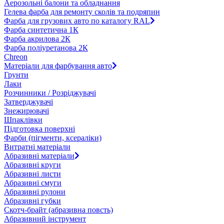
Аерозольні балони та обладнання
Гелева фарба для ремонту сколів та подряпин
Фарба для грузових авто по каталогу RAL
Фарба синтетична 1К
Фарба акрилова 2К
Фарба поліуретанова 2К
Chreon
Матеріали для фарбування авто
Грунти
Лаки
Розчинники / Розріджувачі
Затверджувачі
Знежирювачі
Шпаклівки
Підготовка поверхні
Фарби (пігменти, ксераліки)
Витратні матеріали
Абразивні матеріали
Абразивні круги
Абразивні листи
Абразивні смуги
Абразивні рулони
Абразивні губки
Скотч-брайт (абразивна повсть)
Абразивний інструмент