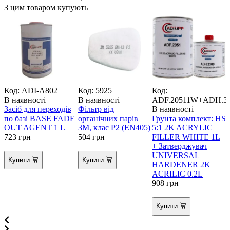
З цим товаром купують
Код: ADI-A802
Код: 5925
Код:
К
В наявності
В наявності
ADF.20511W+ADH.3
В
Засіб для переходів
Фільтр від
В наявності
по базі BASE FADE
органічних парів
Грунта комплект: HS
OUT AGENT 1 L
3М, клас Р2 (EN405)
5:1 2K ACRYLIC
723
грн
504
грн
FILLER WHITE 1L
5
+ Затверджувач
2
UNIVERSAL
Купити
Купити
HARDENER 2K
ACRILIC 0.2L
908
грн
Купити