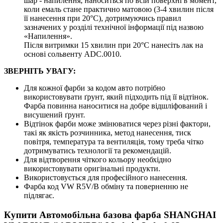
шар - напилення, наноситься по всій поверхні в момент,
коли емаль стане практично матовою (3-4 хвилин після
її нанесення при 20°C), дотримуючись правил
зазначених у розділі технічної інформації під назвою
«Напилення».
Після витримки 15 хвилин при 20°C нанесіть лак на
основі сольвенту ADC.0010.
ЗВЕРНІТЬ УВАГУ:
Для кожної фарби за кодом авто потрібно
використовувати ґрунт, який підходить під її відтінок.
Фарба повинна наноситися на добре відшліфований і
висушений ґрунт.
Відтінок фарби може змінюватися через різні фактори,
такі як якість розчинника, метод нанесення, тиск
повітря, температура та вентиляція, тому треба чітко
дотримуватись технології та рекомендацій.
Для відтворення чіткого кольору необхідно
використовувати оригінальні продукти.
Використовується для професійного нанесення.
Фарба код VW R5V/B обміну та поверненню не
підлягає.
Купити Автомобільна базова фарба SHANGHAI