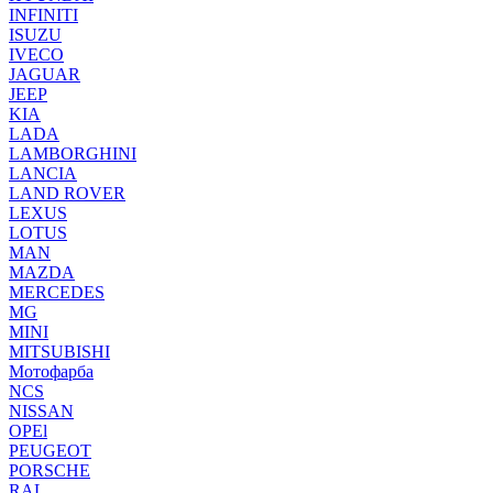
INFINITI
ISUZU
IVECO
JAGUAR
JEEP
KIA
LADA
LAMBORGHINI
LANCIA
LAND ROVER
LEXUS
LOTUS
MAN
MAZDA
MERCEDES
MG
MINI
MITSUBISHI
Мотофарба
NCS
NISSAN
OPEl
PEUGEOT
PORSCHE
RAL