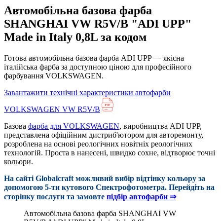
Автомобільна базова фарба
SHANGHAI VW R5V/B "ADI UPP"
Made in Italy 0,8L за кодом
Готова автомобільна базова фарба ADI UPP — якісна
італійська фарба за доступною ціною для професійного
фарбування VOLKSWAGEN.
Завантажити технічні характеристики автофарби
VOLKSWAGEN VW R5V/B
Базова
фарба для VOLKSWAGEN
, виробництва ADI UPP,
представлена офіційним дистриб'ютором для авторемонту,
розроблена на основі реологічних новітніх реологічних
технологій. Проста в нанесені, швидко сохне, відтворює точні
кольори.
На сайті Globalcraft можливий вибір відтінку кольору за
допомогою 5-ти кутового Cпектрофотометра. Перейдіть на
сторінку послуги та замовте
підбір автофарби ⇒
Автомобільна базова фарба SHANGHAI VW