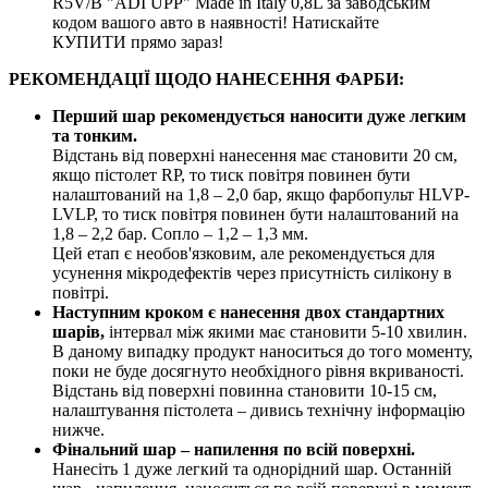
R5V/B "ADI UPP" Made in Italy 0,8L за заводським
кодом вашого авто в наявності! Натискайте
КУПИТИ прямо зараз!
РЕКОМЕНДАЦІЇ ЩОДО НАНЕСЕННЯ ФАРБИ:
Перший шар рекомендується наносити дуже легким
та тонким.
Відстань від поверхні нанесення має становити 20 см,
якщо пістолет RP, то тиск повітря повинен бути
налаштований на 1,8 – 2,0 бар, якщо фарбопульт HLVP-
LVLP, то тиск повітря повинен бути налаштований на
1,8 – 2,2 бар. Сопло – 1,2 – 1,3 мм.
Цей етап є необов'язковим, але рекомендується для
усунення мікродефектів через присутність силікону в
повітрі.
Наступним кроком є нанесення двох стандартних
шарів,
інтервал між якими має становити 5-10 хвилин.
В даному випадку продукт наноситься до того моменту,
поки не буде досягнуто необхідного рівня вкриваності.
Відстань від поверхні повинна становити 10-15 см,
налаштування пістолета – дивись технічну інформацію
нижче.
Фінальний шар – напилення по всій поверхні.
Нанесіть 1 дуже легкий та однорідний шар. Останній