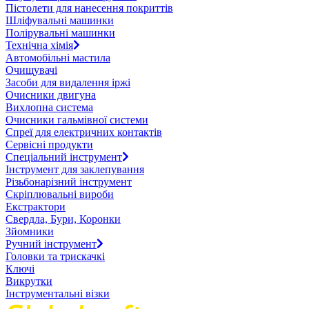
Пістолети для нанесення покриттів
Шліфувальні машинки
Полірувальні машинки
Технічна хімія
Автомобільні мастила
Очищувачі
Засоби для видалення іржі
Очисники двигуна
Вихлопна система
Очисники гальмівної системи
Спреї для електричних контактів
Сервісні продукти
Спеціальний інструмент
Інструмент для заклепування
Різьбонарізний інструмент
Скріплювальні вироби
Екстрактори
Свердла, Бури, Коронки
Зйомники
Ручний інструмент
Головки та трискачкі
Ключі
Викрутки
Інструментальні візки