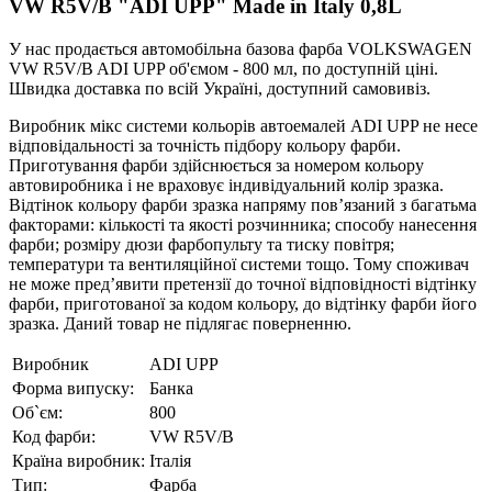
VW R5V/B "ADI UPP" Made in Italy 0,8L
У нас продається автомобільна базова фарба VOLKSWAGEN
VW R5V/B ADI UPP об'ємом - 800 мл, по доступній ціні.
Швидка доставка по всій Україні, доступний самовивіз.
Виробник мікс системи кольорів автоемалей ADI UPP не несе
відповідальності за точність підбору кольору фарби.
Приготування фарби здійснюється за номером кольору
автовиробника і не враховує індивідуальний колір зразка.
Відтінок кольору фарби зразка напряму пов’язаний з багатьма
факторами: кількості та якості розчинника; способу нанесення
фарби; розміру дюзи фарбопульту та тиску повітря;
температури та вентиляційної системи тощо. Тому споживач
не може пред’явити претензії до точної відповідності відтінку
фарби, приготованої за кодом кольору, до відтінку фарби його
зразка. Даний товар не підлягає поверненню.
Виробник
ADI UPP
Форма випуску:
Банка
Об`єм:
800
Код фарби:
VW R5V/B
Країна виробник:
Італія
Тип:
Фарба