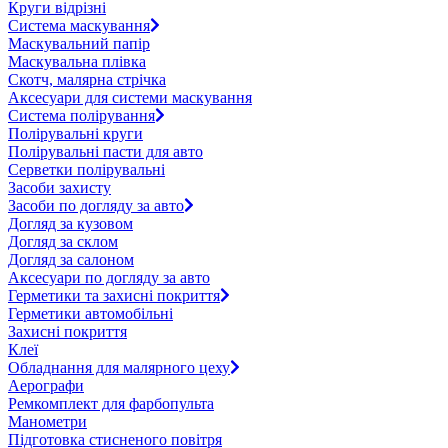
Круги відрізні
Система маскування
Маскувальний папір
Маскувальна плівка
Скотч, малярна стрічка
Аксесуари для системи маскування
Система полірування
Полірувальні круги
Полірувальні пасти для авто
Серветки полірувальні
Засоби захисту
Засоби по догляду за авто
Догляд за кузовом
Догляд за склом
Догляд за салоном
Аксесуари по догляду за авто
Герметики та захисні покриття
Герметики автомобільні
Захисні покриття
Клеї
Обладнання для малярного цеху
Аерографи
Ремкомплект для фарбопульта
Манометри
Підготовка стисненого повітря