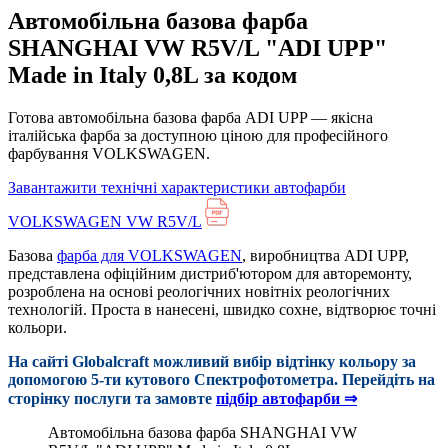
Автомобільна базова фарба
SHANGHAI VW R5V/L "ADI UPP"
Made in Italy 0,8L за кодом
Готова автомобільна базова фарба ADI UPP — якісна
італійська фарба за доступною ціною для професійного
фарбування VOLKSWAGEN.
Завантажити технічні характеристики автофарби
VOLKSWAGEN VW R5V/L
Базова
фарба для VOLKSWAGEN
, виробництва ADI UPP,
представлена офіційним дистриб'ютором для авторемонту,
розроблена на основі реологічних новітніх реологічних
технологій. Проста в нанесені, швидко сохне, відтворює точні
кольори.
На сайті Globalcraft можливий вибір відтінку кольору за
допомогою 5-ти кутового Cпектрофотометра. Перейдіть на
сторінку послуги та замовте
підбір автофарби ⇒
Автомобільна базова фарба SHANGHAI VW