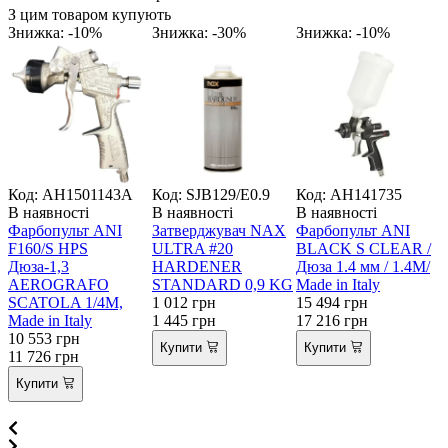
З цим товаром купують
Знижка: -10%
Знижка: -30%
Знижка: -10%
Код: АН1501143А
Код: SJB129/E0.9
Код: AH141735
В
В наявності
В наявності
В наявності
Фарбопульт ANI
Затверджувач NAX
Фарбопульт ANI
G
F160/S HPS
ULTRA #20
BLACK S CLEAR /
Дюза-1,3
HARDENER
Дюза 1.4 мм / 1.4M/
1
AEROGRAFO
STANDARD 0,9 KG
Made in Italy
2
SCATOLA 1/4M,
1 012
грн
15 494
грн
Made in Italy
1 445
грн
17 216
грн
10 553
грн
Купити
Купити
11 726
грн
Купити