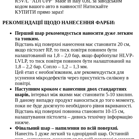
R5V/L "ADI UPP" Made in Italy 0,8L за заводським
кодом вашого авто в наявності! Натискайте
КУПИТИ прямо зараз!
РЕКОМЕНДАЦІЇ ЩОДО НАНЕСЕННЯ ФАРБИ:
Перший шар рекомендується наносити дуже легким
та тонким.
Відстань від поверхні нанесення має становити 20 см,
якщо пістолет RP, то тиск повітря повинен бути
налаштований на 1,8 – 2,0 бар, якщо фарбопульт HLVP-
LVLP, то тиск повітря повинен бути налаштований на
1,8 – 2,2 бар. Сопло – 1,2 – 1,3 мм.
Цей етап є необов'язковим, але рекомендується для
усунення мікродефектів через присутність силікону в
повітрі.
Наступним кроком є нанесення двох стандартних
шарів,
інтервал між якими має становити 5-10 хвилин.
В даному випадку продукт наноситься до того моменту,
поки не буде досягнуто необхідного рівня вкриваності.
Відстань від поверхні повинна становити 10-15 см,
налаштування пістолета – дивись технічну інформацію
нижче.
Фінальний шар – напилення по всій поверхні.
Нанесіть 1 дуже легкий та однорідний шар. Останній