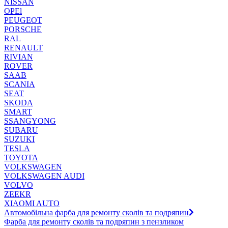
NISSAN
OPEl
PEUGEOT
PORSCHE
RAL
RENAULT
RIVIAN
ROVER
SAAB
SCANIA
SEAT
SKODA
SMART
SSANGYONG
SUBARU
SUZUKI
TESLA
TOYOTA
VOLKSWAGEN
VOLKSWAGEN AUDI
VOLVO
ZEEKR
XIAOMI AUTO
Автомобільна фарба для ремонту сколів та подряпин
Фарба для ремонту сколів та подряпин з пензликом