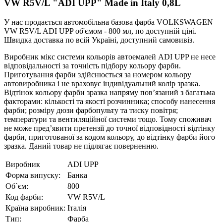
VW R5V/L "ADI UPP" Made in Italy 0,8L
У нас продається автомобільна базова фарба VOLKSWAGEN
VW R5V/L ADI UPP об'ємом - 800 мл, по доступній ціні.
Швидка доставка по всій Україні, доступний самовивіз.
Виробник мікс системи кольорів автоемалей ADI UPP не несе
відповідальності за точність підбору кольору фарби.
Приготування фарби здійснюється за номером кольору
автовиробника і не враховує індивідуальний колір зразка.
Відтінок кольору фарби зразка напряму пов’язаний з багатьма
факторами: кількості та якості розчинника; способу нанесення
фарби; розміру дюзи фарбопульту та тиску повітря;
температури та вентиляційної системи тощо. Тому споживач
не може пред’явити претензії до точної відповідності відтінку
фарби, приготованої за кодом кольору, до відтінку фарби його
зразка. Даний товар не підлягає поверненню.
Виробник
ADI UPP
Форма випуску:
Банка
Об`єм:
800
Код фарби:
VW R5V/L
Країна виробник:
Італія
Тип:
Фарба