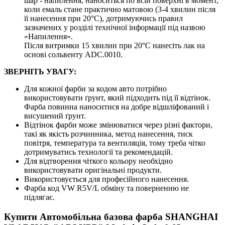
шар - напилення, наноситься по всій поверхні в момент,
коли емаль стане практично матовою (3-4 хвилин після
її нанесення при 20°C), дотримуючись правил
зазначених у розділі технічної інформації під назвою
«Напилення».
Після витримки 15 хвилин при 20°C нанесіть лак на
основі сольвенту ADC.0010.
ЗВЕРНІТЬ УВАГУ:
Для кожної фарби за кодом авто потрібно
використовувати ґрунт, який підходить під її відтінок.
Фарба повинна наноситися на добре відшліфований і
висушений ґрунт.
Відтінок фарби може змінюватися через різні фактори,
такі як якість розчинника, метод нанесення, тиск
повітря, температура та вентиляція, тому треба чітко
дотримуватись технології та рекомендацій.
Для відтворення чіткого кольору необхідно
використовувати оригінальні продукти.
Використовується для професійного нанесення.
Фарба код VW R5V/L обміну та поверненню не
підлягає.
Купити Автомобільна базова фарба SHANGHAI