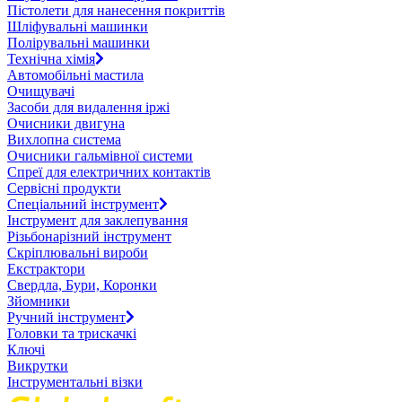
Пістолети для нанесення покриттів
Шліфувальні машинки
Полірувальні машинки
Технічна хімія
Автомобільні мастила
Очищувачі
Засоби для видалення іржі
Очисники двигуна
Вихлопна система
Очисники гальмівної системи
Спреї для електричних контактів
Сервісні продукти
Спеціальний інструмент
Інструмент для заклепування
Різьбонарізний інструмент
Скріплювальні вироби
Екстрактори
Свердла, Бури, Коронки
Зйомники
Ручний інструмент
Головки та трискачкі
Ключі
Викрутки
Інструментальні візки