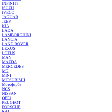
INFINITI
ISUZU
IVECO
JAGUAR
JEEP
KIA
LADA
LAMBORGHINI
LANCIA
LAND ROVER
LEXUS
LOTUS
MAN
MAZDA
MERCEDES
MG
MINI
MITSUBISHI
Мотофарба
NCS
NISSAN
OPEl
PEUGEOT
PORSCHE
RAL