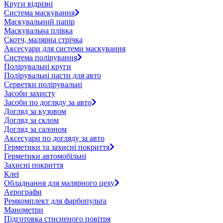
Круги відрізні
Система маскування
Маскувальний папір
Маскувальна плівка
Скотч, малярна стрічка
Аксесуари для системи маскування
Система полірування
Полірувальні круги
Полірувальні пасти для авто
Серветки полірувальні
Засоби захисту
Засоби по догляду за авто
Догляд за кузовом
Догляд за склом
Догляд за салоном
Аксесуари по догляду за авто
Герметики та захисні покриття
Герметики автомобільні
Захисні покриття
Клеї
Обладнання для малярного цеху
Аерографи
Ремкомплект для фарбопульта
Манометри
Підготовка стисненого повітря