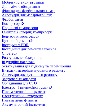
Мобільні стенди та стійки
Допоміжне обладнання
Фільтри для фарбувальних камер
Аксесуари для малярного цеху
Фарбопульти
Компресори
Поршневі компресори
Гвинтові (Роторні) компресори
Безмасляні компресори
Кузовний ремонт
Інструмент PDR
Інструмент для ремонту автоскла
Споттери
Рихтувальне обладнання
Індукційні нагрівачі
Устаткування для підйому та переміщення
Витратні матеріали кузовного ремонту
Аксесуари для кузовного ремонту
Зварювальні апарати
Обладнання для СТО
Електро - і пневмоінструмент
Пневматичний інструмент
Електричний інструмент
Пневматичні фітинги
Акумуляторний інструмент