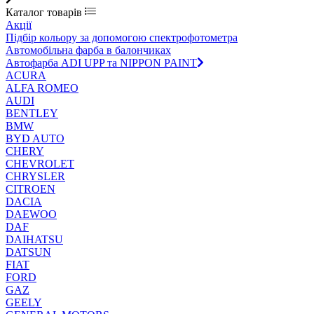
Каталог товарів
Акції
Підбір кольору за допомогою спектрофотометра
Автомобільна фарба в балончиках
Автофарба ADI UPP та NIPPON PAINT
ACURA
ALFA ROMEO
AUDI
BENTLEY
BMW
BYD AUTO
CHERY
CHEVROLET
CHRYSLER
CITROEN
DACIA
DAEWOO
DAF
DAIHATSU
DATSUN
FIAT
FORD
GAZ
GEELY