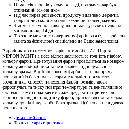
Нема всіх ярликів у тому вигляді, в якому товар був
отриманий замовником.
Під час перевірки якості продукту виявлено дефекти,
подряпини, сколи або інші механічні пошкодження.
З моменту купівлі товару, що не має суттєвих недоліків,
минуло понад 14 днів.
Також не можливе повернення фарби, яка була зроблена
(злита за формулою) спеціально на Ваше замовлення!
Виробник мікс систем кольорів автомобілів Adi Upp та
NIPPON PAINT не несе відповідальності за точність підбору
кольору фарби. Приготування фарби проводиться за номером
кольору автовиробника та не враховує індивідуального
кольору зразка. Відтінок кольору фарби зразка на пряму
пов'язаний із багатьма факторами: кількістю та якістю
розчинника; способу нанесення фарби; розміру дюзи
фарбопульта та тиску повітря; температури та вентиляційної
системи. Тому споживач не може пред'явити претензії до
точної відповідності відтінку фарби, приготовленої за кодом
кольору, до відтінку фарби його зразка. Цей товар не підлягає
поверненню.
Детальний опис
Технічні характеристики