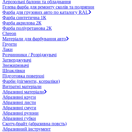
Аерозольні балони та обладнання
Гелева фарба для ремонту сколів та подряпин
Фарба для грузових авто по каталогу RAL
Фарба синтетична 1К
Фарба акрилова 2К
Фарба поліуретанова 2К
Chreon
Матеріали для фарбування авто
Грунти
Лаки
Розчинники / Розріджувачі
Затверджувачі
Знежирювачі
Шпаклівки
Підготовка поверхні
Фарби (пігменти, ксераліки)
Витратні матеріали
Абразивні матеріали
Абразивні круги
Абразивні листи
Абразивні смуги
Абразивні рулони
Абразивні губки
Скотч-брайт (абразивна повсть)
Абразивний інструмент