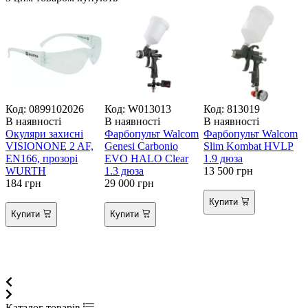
Код: 0899102026
Код: W013013
Код: 813019
К
В наявності
В наявності
В наявності
В
Окуляри захисні
Фарбопульт Walcom
Фарбопульт Walcom
Р
VISIONONE 2 AF,
Genesi Carbonio
Slim Kombat HVLP
EN166, прозорі
EVO HALO Clear
1.9 дюза
WURTH
1.3 дюза
13 500
грн
184
грн
29 000
грн
(
1
Купити
5
Купити
Купити
Каталог товарів