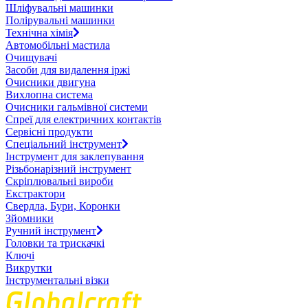
Шліфувальні машинки
Полірувальні машинки
Технічна хімія
Автомобільні мастила
Очищувачі
Засоби для видалення іржі
Очисники двигуна
Вихлопна система
Очисники гальмівної системи
Спреї для електричних контактів
Сервісні продукти
Спеціальний інструмент
Інструмент для заклепування
Різьбонарізний інструмент
Скріплювальні вироби
Екстрактори
Свердла, Бури, Коронки
Зйомники
Ручний інструмент
Головки та трискачкі
Ключі
Викрутки
Інструментальні візки