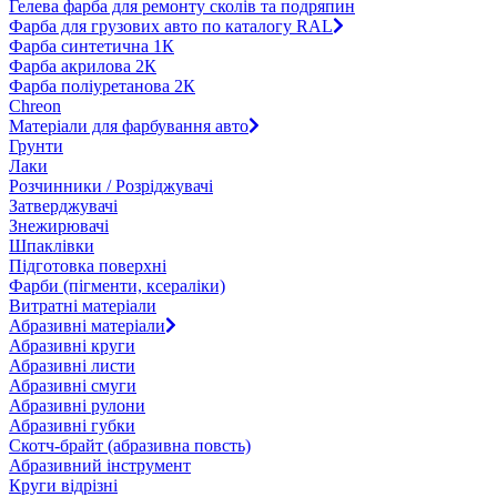
Гелева фарба для ремонту сколів та подряпин
Фарба для грузових авто по каталогу RAL
Фарба синтетична 1К
Фарба акрилова 2К
Фарба поліуретанова 2К
Chreon
Матеріали для фарбування авто
Грунти
Лаки
Розчинники / Розріджувачі
Затверджувачі
Знежирювачі
Шпаклівки
Підготовка поверхні
Фарби (пігменти, ксераліки)
Витратні матеріали
Абразивні матеріали
Абразивні круги
Абразивні листи
Абразивні смуги
Абразивні рулони
Абразивні губки
Скотч-брайт (абразивна повсть)
Абразивний інструмент
Круги відрізні