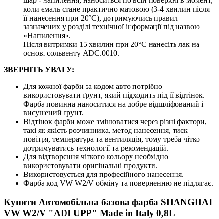
шар - напилення, наноситься по всій поверхні в момент,
коли емаль стане практично матовою (3-4 хвилин після
її нанесення при 20°C), дотримуючись правил
зазначених у розділі технічної інформації під назвою
«Напилення».
Після витримки 15 хвилин при 20°C нанесіть лак на
основі сольвенту ADC.0010.
ЗВЕРНІТЬ УВАГУ:
Для кожної фарби за кодом авто потрібно
використовувати ґрунт, який підходить під її відтінок.
Фарба повинна наноситися на добре відшліфований і
висушений ґрунт.
Відтінок фарби може змінюватися через різні фактори,
такі як якість розчинника, метод нанесення, тиск
повітря, температура та вентиляція, тому треба чітко
дотримуватись технології та рекомендацій.
Для відтворення чіткого кольору необхідно
використовувати оригінальні продукти.
Використовується для професійного нанесення.
Фарба код VW W2/V обміну та поверненню не підлягає.
Купити Автомобільна базова фарба SHANGHAI
VW W2/V "ADI UPP" Made in Italy 0,8L