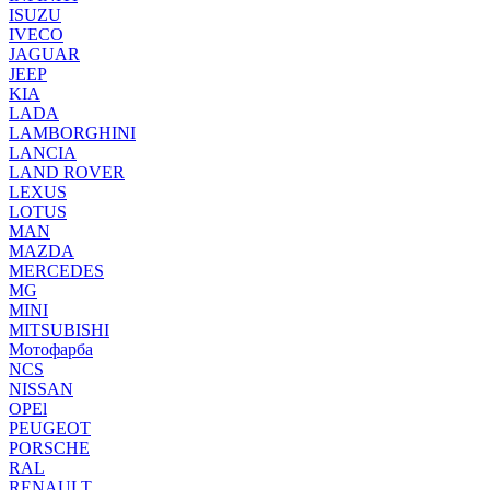
ISUZU
IVECO
JAGUAR
JEEP
KIA
LADA
LAMBORGHINI
LANCIA
LAND ROVER
LEXUS
LOTUS
MAN
MAZDA
MERCEDES
MG
MINI
MITSUBISHI
Мотофарба
NCS
NISSAN
OPEl
PEUGEOT
PORSCHE
RAL
RENAULT