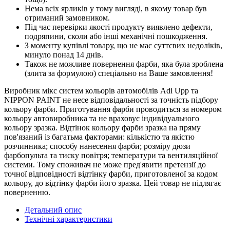
Нема всіх ярликів у тому вигляді, в якому товар був
отриманий замовником.
Під час перевірки якості продукту виявлено дефекти,
подряпини, сколи або інші механічні пошкодження.
З моменту купівлі товару, що не має суттєвих недоліків,
минуло понад 14 днів.
Також не можливе повернення фарби, яка була зроблена
(злита за формулою) спеціально на Ваше замовлення!
Виробник мікс систем кольорів автомобілів Adi Upp та
NIPPON PAINT не несе відповідальності за точність підбору
кольору фарби. Приготування фарби проводиться за номером
кольору автовиробника та не враховує індивідуального
кольору зразка. Відтінок кольору фарби зразка на пряму
пов'язаний із багатьма факторами: кількістю та якістю
розчинника; способу нанесення фарби; розміру дюзи
фарбопульта та тиску повітря; температури та вентиляційної
системи. Тому споживач не може пред'явити претензії до
точної відповідності відтінку фарби, приготовленої за кодом
кольору, до відтінку фарби його зразка. Цей товар не підлягає
поверненню.
Детальний опис
Технічні характеристики