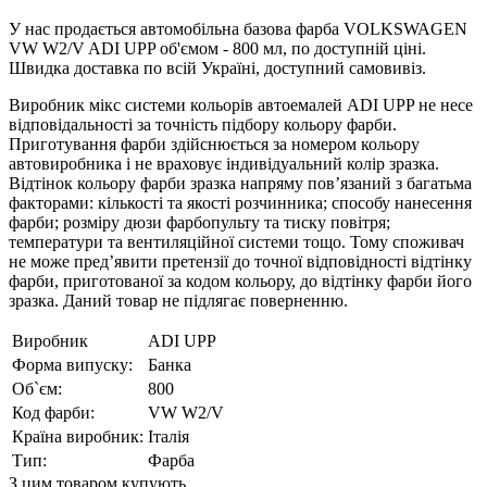
У нас продається автомобільна базова фарба VOLKSWAGEN
VW W2/V ADI UPP об'ємом - 800 мл, по доступній ціні.
Швидка доставка по всій Україні, доступний самовивіз.
Виробник мікс системи кольорів автоемалей ADI UPP не несе
відповідальності за точність підбору кольору фарби.
Приготування фарби здійснюється за номером кольору
автовиробника і не враховує індивідуальний колір зразка.
Відтінок кольору фарби зразка напряму пов’язаний з багатьма
факторами: кількості та якості розчинника; способу нанесення
фарби; розміру дюзи фарбопульту та тиску повітря;
температури та вентиляційної системи тощо. Тому споживач
не може пред’явити претензії до точної відповідності відтінку
фарби, приготованої за кодом кольору, до відтінку фарби його
зразка. Даний товар не підлягає поверненню.
Виробник
ADI UPP
Форма випуску:
Банка
Об`єм:
800
Код фарби:
VW W2/V
Країна виробник:
Італія
Тип:
Фарба
З цим товаром купують