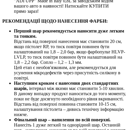
"ADI UPP" Made in Italy 0,8L за заводським кодом
вашого авто в наявності! Натискайте КУПИТИ
прямо зараз!
РЕКОМЕНДАЦІЇ ЩОДО НАНЕСЕННЯ ФАРБИ:
Перший шар рекомендується наносити дуже легким
та тонким.
Відстань від поверхні нанесення має становити 20 см,
якщо пістолет RP, то тиск повітря повинен бути
налаштований на 1,8 – 2,0 бар, якщо фарбопульт HLVP-
LVLP, то тиск повітря повинен бути налаштований на
1,8 – 2,2 бар. Сопло – 1,2 – 1,3 мм.
Цей етап є необов'язковим, але рекомендується для
усунення мікродефектів через присутність силікону в
повітрі.
Наступним кроком є нанесення двох стандартних
шарів,
інтервал між якими має становити 5-10 хвилин.
В даному випадку продукт наноситься до того моменту,
поки не буде досягнуто необхідного рівня вкриваності.
Відстань від поверхні повинна становити 10-15 см,
налаштування пістолета – дивись технічну інформацію
нижче.
Фінальний шар – напилення по всій поверхні.
Нанесіть 1 дуже легкий та однорідний шар. Останній