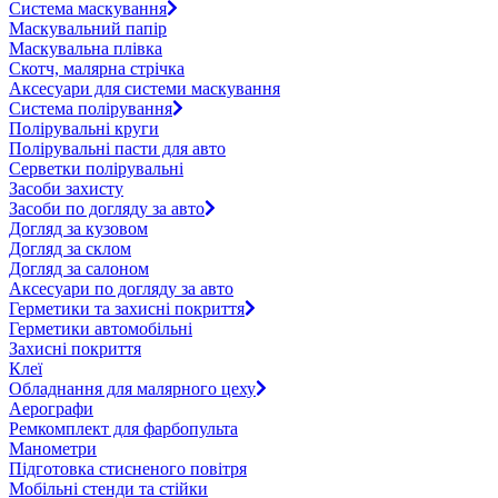
Система маскування
Маскувальний папір
Маскувальна плівка
Скотч, малярна стрічка
Аксесуари для системи маскування
Система полірування
Полірувальні круги
Полірувальні пасти для авто
Серветки полірувальні
Засоби захисту
Засоби по догляду за авто
Догляд за кузовом
Догляд за склом
Догляд за салоном
Аксесуари по догляду за авто
Герметики та захисні покриття
Герметики автомобільні
Захисні покриття
Клеї
Обладнання для малярного цеху
Аерографи
Ремкомплект для фарбопульта
Манометри
Підготовка стисненого повітря
Мобільні стенди та стійки