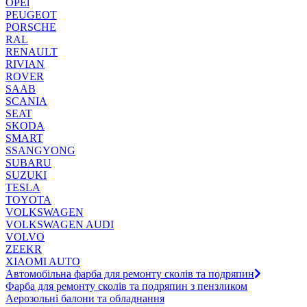
OPEl
PEUGEOT
PORSCHE
RAL
RENAULT
RIVIAN
ROVER
SAAB
SCANIA
SEAT
SKODA
SMART
SSANGYONG
SUBARU
SUZUKI
TESLA
TOYOTA
VOLKSWAGEN
VOLKSWAGEN AUDI
VOLVO
ZEEKR
XIAOMI AUTO
Автомобільна фарба для ремонту сколів та подряпин
Фарба для ремонту сколів та подряпин з пензликом
Аерозольні балони та обладнання