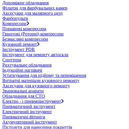
Допоміжне обладнання
Фільтри для фарбувальних камер
Аксесуари для малярного цеху
Фарбопульти
Компресори
Поршневі компресори
Гвинтові (Роторні) компресори
Безмасляні компресори
Кузовний ремонт
Інструмент PDR
Інструмент для ремонту автоскла
Споттери
Рихтувальне обладнання
Індукційні нагрівачі
Устаткування для підйому та переміщення
Витратні матеріали кузовного ремонту
Аксесуари для кузовного ремонту
Зварювальні апарати
Обладнання для СТО
Електро - і пневмоінструмент
Пневматичний інструмент
Електричний інструмент
Пневматичні фітинги
Акумуляторний інструмент
Пістолети для нанесення покриттів