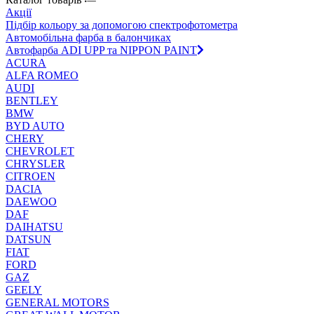
Акції
Підбір кольору за допомогою спектрофотометра
Автомобільна фарба в балончиках
Автофарба ADI UPP та NIPPON PAINT
ACURA
ALFA ROMEO
AUDI
BENTLEY
BMW
BYD AUTO
CHERY
CHEVROLET
CHRYSLER
CITROEN
DACIA
DAEWOO
DAF
DAIHATSU
DATSUN
FIAT
FORD
GAZ
GEELY
GENERAL MOTORS