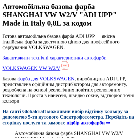
Автомобільна базова фарба
SHANGHAI VW W2/V "ADI UPP"
Made in Italy 0,8L за кодом
Готова автомобільна базова фарба ADI UPP — якісна
італійська фарба за доступною ціною для професійного
фарбування VOLKSWAGEN.
Завантажити технічні характеристики автофарби
VOLKSWAGEN VW W2/V
Базова
фарба для VOLKSWAGEN
, виробництва ADI UPP,
представлена офіційним дистриб'ютором для авторемонту,
розроблена на основі реологічних новітніх реологічних
технологій. Проста в нанесені, швидко сохне, відтворює точні
кольори.
На сайті Globalcraft можливий вибір відтінку кольору за
допомогою 5-ти кутового Cпектрофотометра. Перейдіть на
сторінку послуги та замовте
підбір автофарби ⇒
Автомобільна базова фарба SHANGHAI VW W2/V