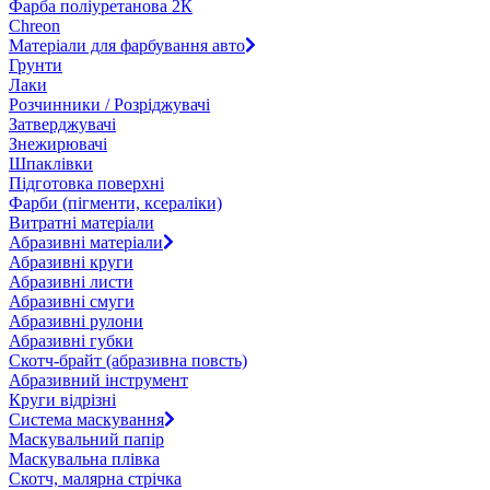
Фарба поліуретанова 2К
Chreon
Матеріали для фарбування авто
Грунти
Лаки
Розчинники / Розріджувачі
Затверджувачі
Знежирювачі
Шпаклівки
Підготовка поверхні
Фарби (пігменти, ксераліки)
Витратні матеріали
Абразивні матеріали
Абразивні круги
Абразивні листи
Абразивні смуги
Абразивні рулони
Абразивні губки
Скотч-брайт (абразивна повсть)
Абразивний інструмент
Круги відрізні
Система маскування
Маскувальний папір
Маскувальна плівка
Скотч, малярна стрічка