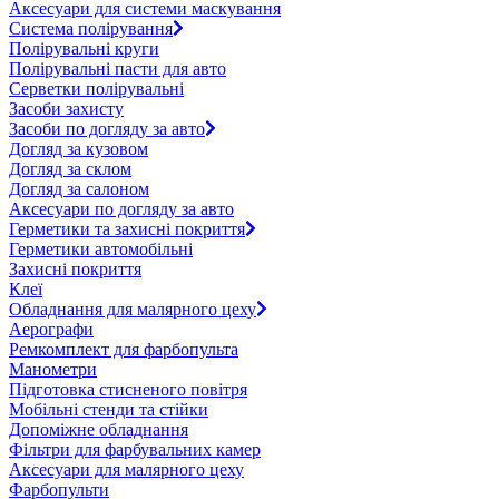
Аксесуари для системи маскування
Система полірування
Полірувальні круги
Полірувальні пасти для авто
Серветки полірувальні
Засоби захисту
Засоби по догляду за авто
Догляд за кузовом
Догляд за склом
Догляд за салоном
Аксесуари по догляду за авто
Герметики та захисні покриття
Герметики автомобільні
Захисні покриття
Клеї
Обладнання для малярного цеху
Аерографи
Ремкомплект для фарбопульта
Манометри
Підготовка стисненого повітря
Мобільні стенди та стійки
Допоміжне обладнання
Фільтри для фарбувальних камер
Аксесуари для малярного цеху
Фарбопульти