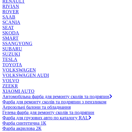
RENAULT
RIVIAN
ROVER
SAAB
SCANIA
SEAT
SKODA
SMART
SSANGYONG
SUBARU
SUZUKI
TESLA
TOYOTA
VOLKSWAGEN
VOLKSWAGEN AUDI
VOLVO
ZEEKR
XIAOMI AUTO
Автомобільна фарба для ремонту сколів та подряпин
Фарба для ремонту сколів та подряпин з пензликом
Аерозольні балони та обладнання
Гелева фарба для ремонту сколів та подряпин
Фарба для грузових авто по каталогу RAL
Фарба синтетична 1К
Фарба акрилова 2К