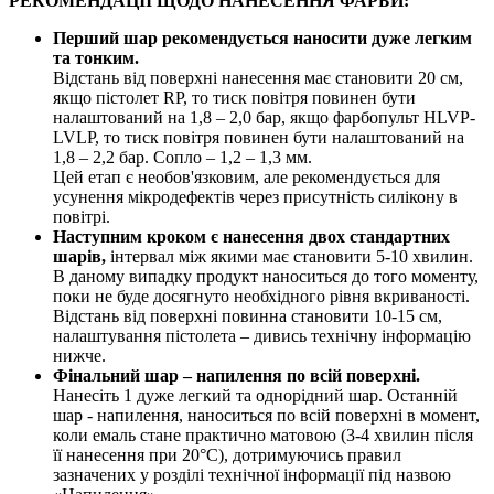
РЕКОМЕНДАЦІЇ ЩОДО НАНЕСЕННЯ ФАРБИ:
Перший шар рекомендується наносити дуже легким
та тонким.
Відстань від поверхні нанесення має становити 20 см,
якщо пістолет RP, то тиск повітря повинен бути
налаштований на 1,8 – 2,0 бар, якщо фарбопульт HLVP-
LVLP, то тиск повітря повинен бути налаштований на
1,8 – 2,2 бар. Сопло – 1,2 – 1,3 мм.
Цей етап є необов'язковим, але рекомендується для
усунення мікродефектів через присутність силікону в
повітрі.
Наступним кроком є нанесення двох стандартних
шарів,
інтервал між якими має становити 5-10 хвилин.
В даному випадку продукт наноситься до того моменту,
поки не буде досягнуто необхідного рівня вкриваності.
Відстань від поверхні повинна становити 10-15 см,
налаштування пістолета – дивись технічну інформацію
нижче.
Фінальний шар – напилення по всій поверхні.
Нанесіть 1 дуже легкий та однорідний шар. Останній
шар - напилення, наноситься по всій поверхні в момент,
коли емаль стане практично матовою (3-4 хвилин після
її нанесення при 20°C), дотримуючись правил
зазначених у розділі технічної інформації під назвою