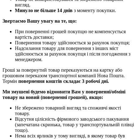
вигляд.
Минуло не більше 14 днів
з моменту покупки.
Звертаємо Вашу увагу на те, що:
При поверненні грошей покупцю не компенсується
вартість доставки;
Повернення товару здійснюється за рахунок покупця;
Надсилання товару для повернення з інших міст
здійснюється за рахунок покупця і після погодження з
менеджером.
Гроші за повернутий товар переказуються на картку або
грошовим переказом транспортної компанії Нова Пошта.
Термін
повернення коштів складає 3 робочі дні.
Ми змушені будемо відмовити Вам у поверненні/обміні
товару на новий (поверненні грошей), якщо:
Не збережено товарний вигляд та споживчі якості
товару.
Відсутня цілісність фірмового заводського пакування
(запечатана скринька, товар у транспортувальній плівці
тощо).
Нема всіх ярликів у тому вигляді, в якому товар був