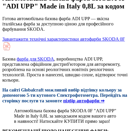
"ADI UPP" Made in Italy 0,8L за кодом
Готова автомобільна базова фарба ADI UPP — якісна
італійська фарба за доступною ціною для професійного
фарбування SKODA.
Завантажити технічні характеристики автофарби SKODA 0F
Базова
фарба для SKODA
, виробництва ADI UPP,
представлена офіційним дистриб'ютором для авторемонту,
розроблена на основі реологічних новітніх реологічних
технологій. Проста в нанесені, швидко сохне, відтворює точні
кольори.
На сайті Globalcraft можливий вибір відтінку кольору за
допомогою 5-ти кутового Cпектрофотометра. Перейдіть на
сторінку послуги та замовте
підбір автофарби ⇒
Автомобільна базова фарба SKODA 0F "ADI UPP"
Made in Italy 0,8L за заводським кодом вашого авто
в наявності! Натискайте КУПИТИ прямо зараз!