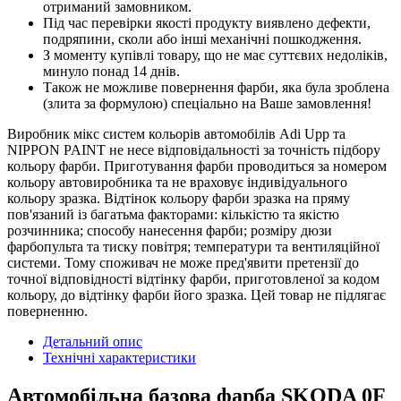
отриманий замовником.
Під час перевірки якості продукту виявлено дефекти,
подряпини, сколи або інші механічні пошкодження.
З моменту купівлі товару, що не має суттєвих недоліків,
минуло понад 14 днів.
Також не можливе повернення фарби, яка була зроблена
(злита за формулою) спеціально на Ваше замовлення!
Виробник мікс систем кольорів автомобілів Adi Upp та
NIPPON PAINT не несе відповідальності за точність підбору
кольору фарби. Приготування фарби проводиться за номером
кольору автовиробника та не враховує індивідуального
кольору зразка. Відтінок кольору фарби зразка на пряму
пов'язаний із багатьма факторами: кількістю та якістю
розчинника; способу нанесення фарби; розміру дюзи
фарбопульта та тиску повітря; температури та вентиляційної
системи. Тому споживач не може пред'явити претензії до
точної відповідності відтінку фарби, приготовленої за кодом
кольору, до відтінку фарби його зразка. Цей товар не підлягає
поверненню.
Детальний опис
Технічні характеристики
Автомобільна базова фарба SKODA 0F