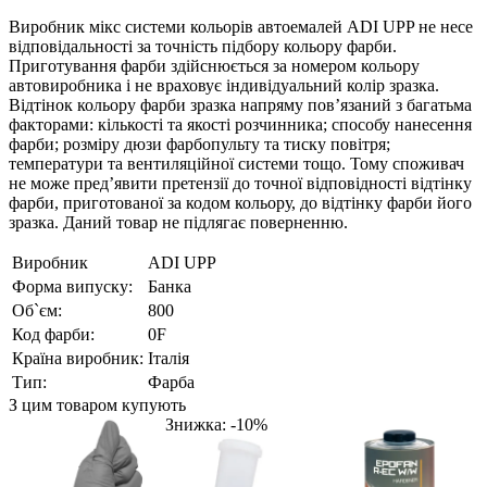
Виробник мікс системи кольорів автоемалей ADI UPP не несе
відповідальності за точність підбору кольору фарби.
Приготування фарби здійснюється за номером кольору
автовиробника і не враховує індивідуальний колір зразка.
Відтінок кольору фарби зразка напряму пов’язаний з багатьма
факторами: кількості та якості розчинника; способу нанесення
фарби; розміру дюзи фарбопульту та тиску повітря;
температури та вентиляційної системи тощо. Тому споживач
не може пред’явити претензії до точної відповідності відтінку
фарби, приготованої за кодом кольору, до відтінку фарби його
зразка. Даний товар не підлягає поверненню.
Виробник
ADI UPP
Форма випуску:
Банка
Об`єм:
800
Код фарби:
0F
Країна виробник:
Італія
Тип:
Фарба
З цим товаром купують
Знижка: -10%