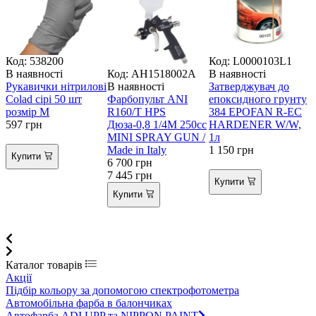
Код: 538200
Код: L0000103L1
В наявності
Код: AH1518002A
В наявності
В
Рукавички нітрилові
В наявності
Затверджувач до
Colad сірі 50 шт
Фарбопульт ANI
епоксидного грунту
G
розмір M
R160/T HPS
384 EPOFAN R-EC
597
грн
Дюза-0,8 1/4M 250cc
HARDENER W/W,
3
MINI SPRAY GUN /
1л
Made in Italy
1 150
грн
Купити
6 700
грн
7 445
грн
Купити
Купити
Каталог товарів
Акції
Підбір кольору за допомогою спектрофотометра
Автомобільна фарба в балончиках
Автофарба ADI UPP та NIPPON PAINT