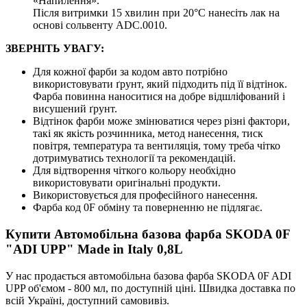
«Напилення».
Після витримки 15 хвилин при 20°C нанесіть лак на
основі сольвенту ADC.0010.
ЗВЕРНІТЬ УВАГУ:
Для кожної фарби за кодом авто потрібно
використовувати ґрунт, який підходить під її відтінок.
Фарба повинна наноситися на добре відшліфований і
висушений ґрунт.
Відтінок фарби може змінюватися через різні фактори,
такі як якість розчинника, метод нанесення, тиск
повітря, температура та вентиляція, тому треба чітко
дотримуватись технології та рекомендацій.
Для відтворення чіткого кольору необхідно
використовувати оригінальні продукти.
Використовується для професійного нанесення.
Фарба код 0F обміну та поверненню не підлягає.
Купити Автомобільна базова фарба SKODA 0F
"ADI UPP" Made in Italy 0,8L
У нас продається автомобільна базова фарба SKODA 0F ADI
UPP об'ємом - 800 мл, по доступній ціні. Швидка доставка по
всій Україні, доступний самовивіз.