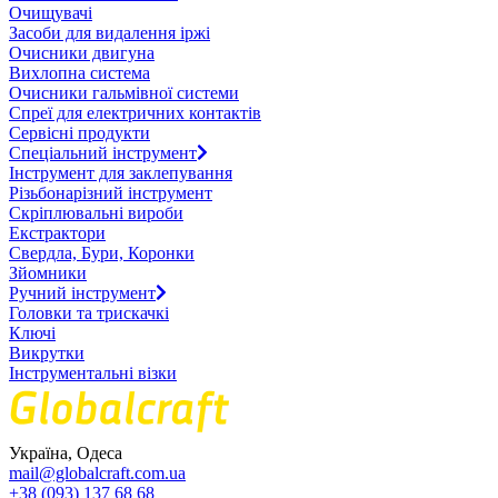
Очищувачі
Засоби для видалення іржі
Очисники двигуна
Вихлопна система
Очисники гальмівної системи
Спреї для електричних контактів
Сервісні продукти
Спеціальний інструмент
Інструмент для заклепування
Різьбонарізний інструмент
Скріплювальні вироби
Екстрактори
Свердла, Бури, Коронки
Зйомники
Ручний інструмент
Головки та трискачкі
Ключі
Викрутки
Інструментальні візки
Україна, Одеса
mail@globalcraft.com.ua
+38 (093) 137 68 68