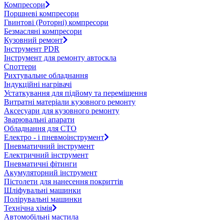
Компресори
Поршневі компресори
Гвинтові (Роторні) компресори
Безмасляні компресори
Кузовний ремонт
Інструмент PDR
Інструмент для ремонту автоскла
Споттери
Рихтувальне обладнання
Індукційні нагрівачі
Устаткування для підйому та переміщення
Витратні матеріали кузовного ремонту
Аксесуари для кузовного ремонту
Зварювальні апарати
Обладнання для СТО
Електро - і пневмоінструмент
Пневматичний інструмент
Електричний інструмент
Пневматичні фітинги
Акумуляторний інструмент
Пістолети для нанесення покриттів
Шліфувальні машинки
Полірувальні машинки
Технічна хімія
Автомобільні мастила