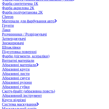
Фарба синтетична 1К
Фарба акрилова 2К
Фарба поліуретанова 2К
Chreon
Матеріали для фарбування авто
Грунти
Лаки
Розчинники / Розріджувачі
Затверджувачі
Знежирювачі
Шпаклівки
Підготовка поверхні
Фарби (пігменти, ксераліки)
Витратні матеріали
Абразивні матеріали
Абразивні круги
Абразивні листи
Абразивні смуги
Абразивні рулони
Абразивні губки
Скотч-брайт (абразивна повсть)
Абразивний інструмент
Круги відрізні
Система маскування
Маскувальний папір