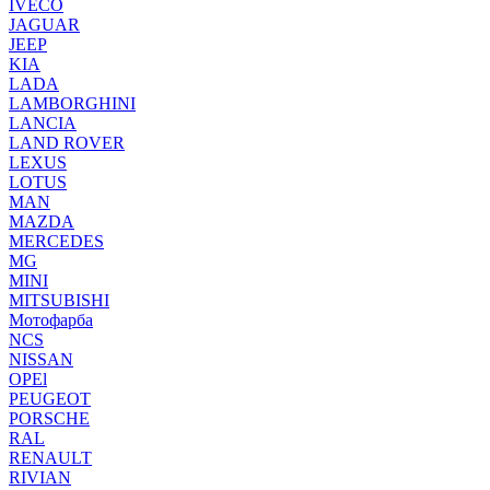
IVECO
JAGUAR
JEEP
KIA
LADA
LAMBORGHINI
LANCIA
LAND ROVER
LEXUS
LOTUS
MAN
MAZDA
MERCEDES
MG
MINI
MITSUBISHI
Мотофарба
NCS
NISSAN
OPEl
PEUGEOT
PORSCHE
RAL
RENAULT
RIVIAN