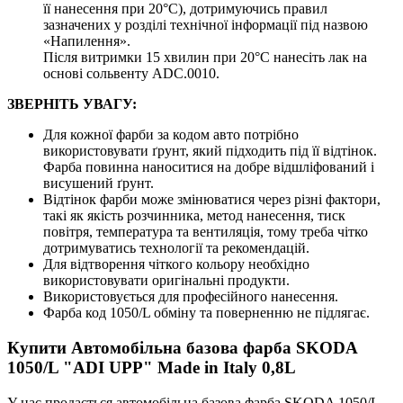
її нанесення при 20°C), дотримуючись правил
зазначених у розділі технічної інформації під назвою
«Напилення».
Після витримки 15 хвилин при 20°C нанесіть лак на
основі сольвенту ADC.0010.
ЗВЕРНІТЬ УВАГУ:
Для кожної фарби за кодом авто потрібно
використовувати ґрунт, який підходить під її відтінок.
Фарба повинна наноситися на добре відшліфований і
висушений ґрунт.
Відтінок фарби може змінюватися через різні фактори,
такі як якість розчинника, метод нанесення, тиск
повітря, температура та вентиляція, тому треба чітко
дотримуватись технології та рекомендацій.
Для відтворення чіткого кольору необхідно
використовувати оригінальні продукти.
Використовується для професійного нанесення.
Фарба код 1050/L обміну та поверненню не підлягає.
Купити Автомобільна базова фарба SKODA
1050/L "ADI UPP" Made in Italy 0,8L
У нас продається автомобільна базова фарба SKODA 1050/L