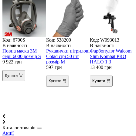
Код: 6700S
Код: 538200
Код: W093013
В наявності
В наявності
В наявності
Повна маска 3М
Рукавички нітрилові
Фарбопульт Walcom
В
серії 6000 розмір S
Colad сірі 50 шт
Slim Kombat PRO
9 922
грн
розмір M
HALO 1.3
597
грн
13 400
грн
Д
/
Купити
1
Купити
Купити
1
Каталог товарів
Акції