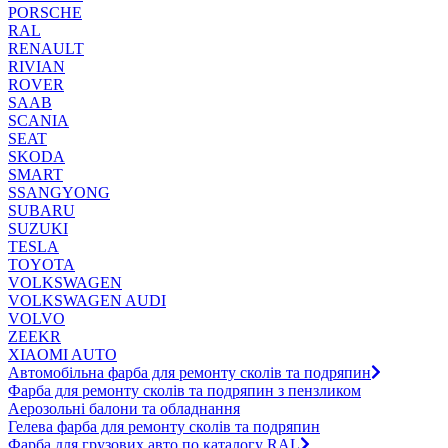
PORSCHE
RAL
RENAULT
RIVIAN
ROVER
SAAB
SCANIA
SEAT
SKODA
SMART
SSANGYONG
SUBARU
SUZUKI
TESLA
TOYOTA
VOLKSWAGEN
VOLKSWAGEN AUDI
VOLVO
ZEEKR
XIAOMI AUTO
Автомобільна фарба для ремонту сколів та подряпин
Фарба для ремонту сколів та подряпин з пензликом
Аерозольні балони та обладнання
Гелева фарба для ремонту сколів та подряпин
Фарба для грузових авто по каталогу RAL