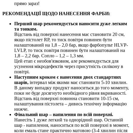
прямо зараз!
РЕКОМЕНДАЦІЇ ЩОДО НАНЕСЕННЯ ФАРБИ:
Перший шар рекомендується наносити дуже легким
та тонким.
Відстань від поверхні нанесення має становити 20 см,
якщо пістолет RP, то тиск повітря повинен бути
налаштований на 1,8 – 2,0 бар, якщо фарбопульт HLVP-
LVLP, то тиск повітря повинен бути налаштований на
1,8 – 2,2 бар. Сопло – 1,2 – 1,3 мм.
Цей етап є необов'язковим, але рекомендується для
усунення мікродефектів через присутність силікону в
повітрі.
Наступним кроком є нанесення двох стандартних
шарів,
інтервал між якими має становити 5-10 хвилин.
В даному випадку продукт наноситься до того моменту,
поки не буде досягнуто необхідного рівня вкриваності.
Відстань від поверхні повинна становити 10-15 см,
налаштування пістолета – дивись технічну інформацію
нижче.
Фінальний шар – напилення по всій поверхні.
Нанесіть 1 дуже легкий та однорідний шар. Останній
шар - напилення, наноситься по всій поверхні в момент,
коли емаль стане практично матовою (3-4 хвилин після