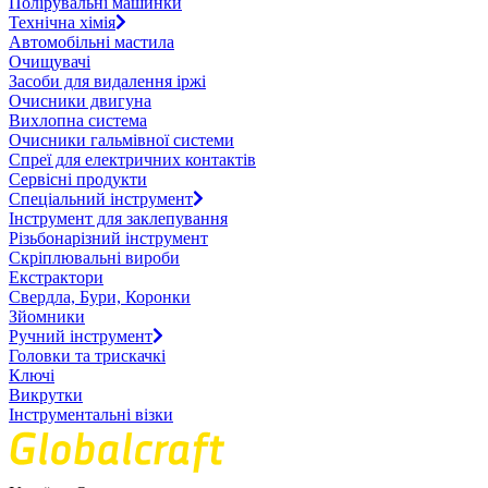
Полірувальні машинки
Технічна хімія
Автомобільні мастила
Очищувачі
Засоби для видалення іржі
Очисники двигуна
Вихлопна система
Очисники гальмівної системи
Спреї для електричних контактів
Сервісні продукти
Спеціальний інструмент
Інструмент для заклепування
Різьбонарізний інструмент
Скріплювальні вироби
Екстрактори
Свердла, Бури, Коронки
Зйомники
Ручний інструмент
Головки та трискачкі
Ключі
Викрутки
Інструментальні візки