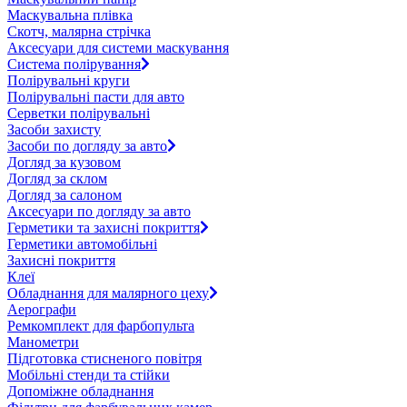
Маскувальна плівка
Скотч, малярна стрічка
Аксесуари для системи маскування
Система полірування
Полірувальні круги
Полірувальні пасти для авто
Серветки полірувальні
Засоби захисту
Засоби по догляду за авто
Догляд за кузовом
Догляд за склом
Догляд за салоном
Аксесуари по догляду за авто
Герметики та захисні покриття
Герметики автомобільні
Захисні покриття
Клеї
Обладнання для малярного цеху
Аерографи
Ремкомплект для фарбопульта
Манометри
Підготовка стисненого повітря
Мобільні стенди та стійки
Допоміжне обладнання