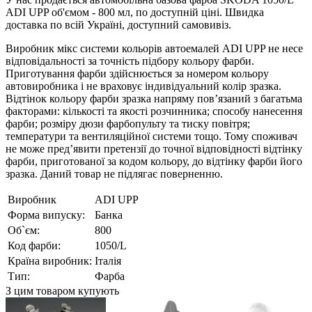
ADI UPP об'ємом - 800 мл, по доступній ціні. Швидка
доставка по всій Україні, доступний самовивіз.
Виробник мікс системи кольорів автоемалей ADI UPP не несе
відповідальності за точність підбору кольору фарби.
Приготування фарби здійснюється за номером кольору
автовиробника і не враховує індивідуальний колір зразка.
Відтінок кольору фарби зразка напряму пов’язаний з багатьма
факторами: кількості та якості розчинника; способу нанесення
фарби; розміру дюзи фарбопульту та тиску повітря;
температури та вентиляційної системи тощо. Тому споживач
не може пред’явити претензії до точної відповідності відтінку
фарби, приготованої за кодом кольору, до відтінку фарби його
зразка. Даний товар не підлягає поверненню.
Виробник
ADI UPP
Форма випуску:
Банка
Об`єм:
800
Код фарби:
1050/L
Країна виробник:
Італія
Тип:
Фарба
З цим товаром купують
З