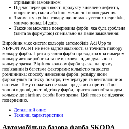
отриманий замовником.
Під час перевірки якості продукту виявлено дефекти,
подряпини, сколи або інші механічні пошкодження.
З моменту купівлі товару, що не має суттєвих недоліків,
минуло понад 14 днів.
Також не можливе повернення фарби, яка була зроблена
(злита за формулою) спеціально на Ваше замовлення!
Виробник мікс систем кольорів автомобілів Adi Upp та
NIPPON PAINT не несе відповідальності за точність підбору
кольору фарби. Приготування фарби проводиться за номером
кольору автовиробника та не враховує індивідуального
кольору зразка. Відтінок кольору фарби зразка на пряму
пов'язаний із багатьма факторами: кількістю та якістю
розчинника; способу нанесення фарби; розміру дюзи
фарбопульта та тиску повітря; температури та вентиляційної
системи. Тому споживач не може пред'явити претензії до
точної відповідності відтінку фарби, приготовленої за кодом
кольору, до відтінку фарби його зразка. Цей товар не підлягає
поверненню.
Детальний опис
Технічні характеристики
Автомобільна базова фарба SKODA