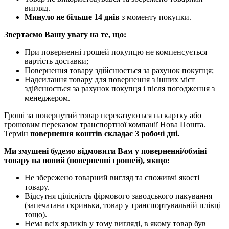
вигляд.
Минуло не більше 14 днів
з моменту покупки.
Звертаємо Вашу увагу на те, що:
При поверненні грошей покупцю не компенсується
вартість доставки;
Повернення товару здійснюється за рахунок покупця;
Надсилання товару для повернення з інших міст
здійснюється за рахунок покупця і після погодження з
менеджером.
Гроші за повернутий товар переказуються на картку або
грошовим переказом транспортної компанії Нова Пошта.
Термін
повернення коштів складає 3 робочі дні.
Ми змушені будемо відмовити Вам у поверненні/обміні
товару на новий (поверненні грошей), якщо:
Не збережено товарний вигляд та споживчі якості
товару.
Відсутня цілісність фірмового заводського пакування
(запечатана скринька, товар у транспортувальній плівці
тощо).
Нема всіх ярликів у тому вигляді, в якому товар був