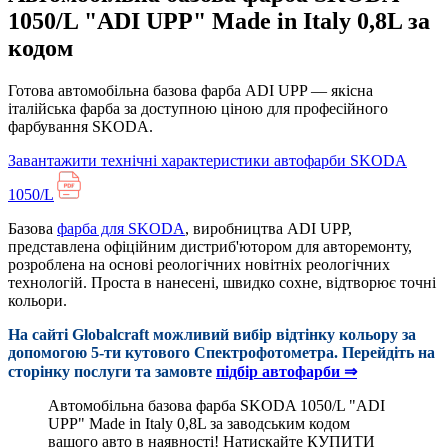
1050/L "ADI UPP" Made in Italy 0,8L за
кодом
Готова автомобільна базова фарба ADI UPP — якісна
італійська фарба за доступною ціною для професійного
фарбування SKODA.
Завантажити технічні характеристики автофарби SKODA
1050/L
Базова
фарба для SKODA
, виробництва ADI UPP,
представлена офіційним дистриб'ютором для авторемонту,
розроблена на основі реологічних новітніх реологічних
технологій. Проста в нанесені, швидко сохне, відтворює точні
кольори.
На сайті Globalcraft можливий вибір відтінку кольору за
допомогою 5-ти кутового Cпектрофотометра. Перейдіть на
сторінку послуги та замовте
підбір автофарби ⇒
Автомобільна базова фарба SKODA 1050/L "ADI
UPP" Made in Italy 0,8L за заводським кодом
вашого авто в наявності! Натискайте КУПИТИ