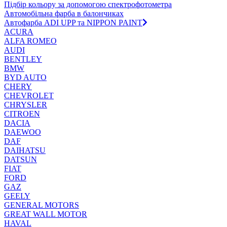
Підбір кольору за допомогою спектрофотометра
Автомобільна фарба в балончиках
Автофарба ADI UPP та NIPPON PAINT
ACURA
ALFA ROMEO
AUDI
BENTLEY
BMW
BYD AUTO
CHERY
CHEVROLET
CHRYSLER
CITROEN
DACIA
DAEWOO
DAF
DAIHATSU
DATSUN
FIAT
FORD
GAZ
GEELY
GENERAL MOTORS
GREAT WALL MOTOR
HAVAL