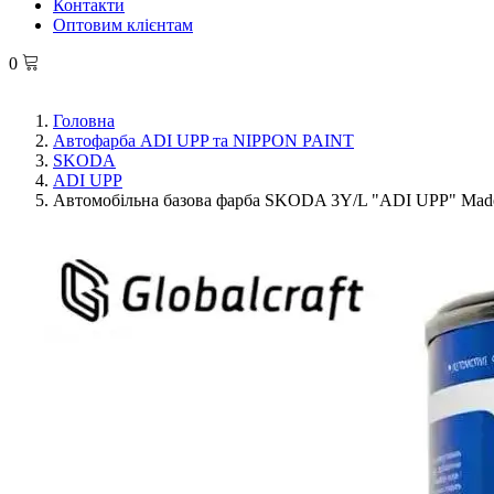
Контакти
Оптовим клієнтам
0
Головна
Автофарба ADI UPP та NIPPON PAINT
SKODA
ADI UPP
Автомобільна базова фарба SKODA 3Y/L "ADI UPP" Made i