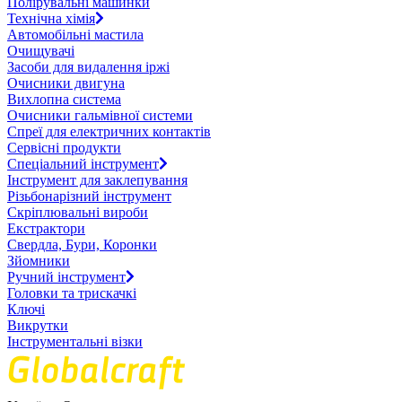
Полірувальні машинки
Технічна хімія
Автомобільні мастила
Очищувачі
Засоби для видалення іржі
Очисники двигуна
Вихлопна система
Очисники гальмівної системи
Спреї для електричних контактів
Сервісні продукти
Спеціальний інструмент
Інструмент для заклепування
Різьбонарізний інструмент
Скріплювальні вироби
Екстрактори
Свердла, Бури, Коронки
Зйомники
Ручний інструмент
Головки та трискачкі
Ключі
Викрутки
Інструментальні візки