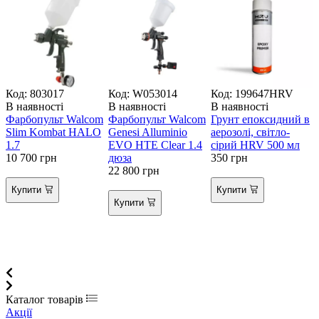
Код: 803017
Код: W053014
Код: 199647HRV
К
В наявності
В наявності
В наявності
Фарбопульт Walcom
Фарбопульт Walcom
Грунт епоксидний в
В
Slim Kombat HALO
Genesi Alluminio
аерозолі, світло-
1.7
EVO HTE Clear 1.4
сірий HRV 500 мл
10 700
грн
дюза
350
грн
22 800
грн
К
1
Купити
Купити
Купити
Каталог товарів
Акції