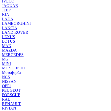
IVECO
JAGUAR
JEEP
KIA
LADA
LAMBORGHINI
LANCIA
LAND ROVER
LEXUS
LOTUS
MAN
MAZDA
MERCEDES
MG
MINI
MITSUBISHI
Мотофарба
NCS
NISSAN
OPEl
PEUGEOT
PORSCHE
RAL
RENAULT
RIVIAN