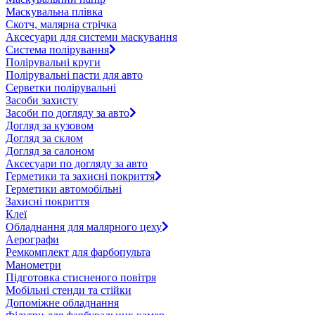
Маскувальна плівка
Скотч, малярна стрічка
Аксесуари для системи маскування
Система полірування
Полірувальні круги
Полірувальні пасти для авто
Серветки полірувальні
Засоби захисту
Засоби по догляду за авто
Догляд за кузовом
Догляд за склом
Догляд за салоном
Аксесуари по догляду за авто
Герметики та захисні покриття
Герметики автомобільні
Захисні покриття
Клеї
Обладнання для малярного цеху
Аерографи
Ремкомплект для фарбопульта
Манометри
Підготовка стисненого повітря
Мобільні стенди та стійки
Допоміжне обладнання