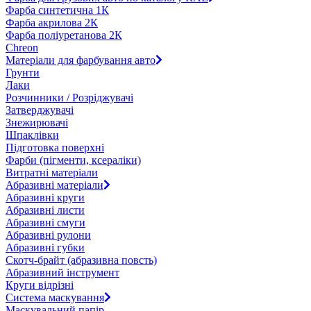
Фарба синтетична 1К
Фарба акрилова 2К
Фарба поліуретанова 2К
Chreon
Матеріали для фарбування авто
Грунти
Лаки
Розчинники / Розріджувачі
Затверджувачі
Знежирювачі
Шпаклівки
Підготовка поверхні
Фарби (пігменти, ксераліки)
Витратні матеріали
Абразивні матеріали
Абразивні круги
Абразивні листи
Абразивні смуги
Абразивні рулони
Абразивні губки
Скотч-брайт (абразивна повсть)
Абразивний інструмент
Круги відрізні
Система маскування
Маскувальний папір