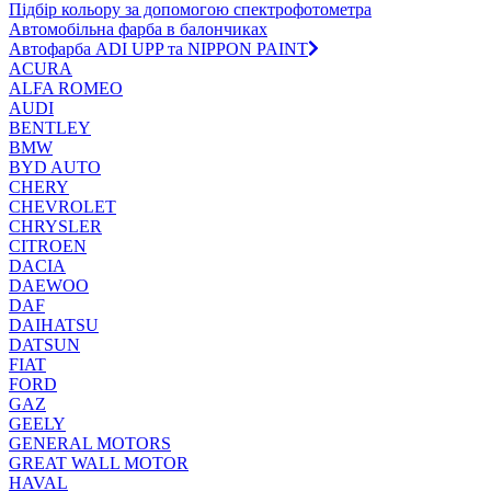
Підбір кольору за допомогою спектрофотометра
Автомобільна фарба в балончиках
Автофарба ADI UPP та NIPPON PAINT
ACURA
ALFA ROMEO
AUDI
BENTLEY
BMW
BYD AUTO
CHERY
CHEVROLET
CHRYSLER
CITROEN
DACIA
DAEWOO
DAF
DAIHATSU
DATSUN
FIAT
FORD
GAZ
GEELY
GENERAL MOTORS
GREAT WALL MOTOR
HAVAL