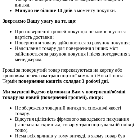
вигляд.
Минуло не більше 14 днів
з моменту покупки.
Звертаємо Вашу увагу на те, що:
При поверненні грошей покупцю не компенсується
вартість доставки;
Повернення товару здійснюється за рахунок покупця;
Надсилання товару для повернення з інших міст
здійснюється за рахунок покупця і після погодження з
менеджером.
Гроші за повернутий товар переказуються на картку або
грошовим переказом транспортної компанії Нова Пошта.
Термін
повернення коштів складає 3 робочі дні.
Ми змушені будемо відмовити Вам у поверненні/обміні
товару на новий (поверненні грошей), якщо:
Не збережено товарний вигляд та споживчі якості
товару.
Відсутня цілісність фірмового заводського пакування
(запечатана скринька, товар у транспортувальній плівці
тощо).
Нема всіх ярликів у тому вигляді, в якому товар був