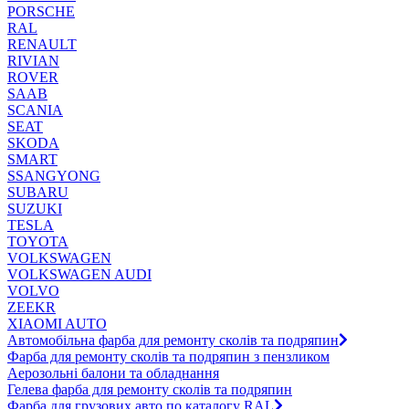
PORSCHE
RAL
RENAULT
RIVIAN
ROVER
SAAB
SCANIA
SEAT
SKODA
SMART
SSANGYONG
SUBARU
SUZUKI
TESLA
TOYOTA
VOLKSWAGEN
VOLKSWAGEN AUDI
VOLVO
ZEEKR
XIAOMI AUTO
Автомобільна фарба для ремонту сколів та подряпин
Фарба для ремонту сколів та подряпин з пензликом
Аерозольні балони та обладнання
Гелева фарба для ремонту сколів та подряпин
Фарба для грузових авто по каталогу RAL