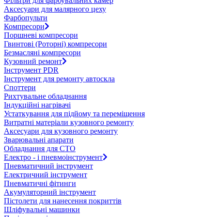
Фільтри для фарбувальних камер
Аксесуари для малярного цеху
Фарбопульти
Компресори
Поршневі компресори
Гвинтові (Роторні) компресори
Безмасляні компресори
Кузовний ремонт
Інструмент PDR
Інструмент для ремонту автоскла
Споттери
Рихтувальне обладнання
Індукційні нагрівачі
Устаткування для підйому та переміщення
Витратні матеріали кузовного ремонту
Аксесуари для кузовного ремонту
Зварювальні апарати
Обладнання для СТО
Електро - і пневмоінструмент
Пневматичний інструмент
Електричний інструмент
Пневматичні фітинги
Акумуляторний інструмент
Пістолети для нанесення покриттів
Шліфувальні машинки