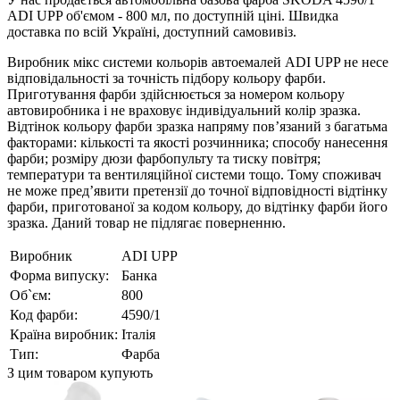
ADI UPP об'ємом - 800 мл, по доступній ціні. Швидка
доставка по всій Україні, доступний самовивіз.
Виробник мікс системи кольорів автоемалей ADI UPP не несе
відповідальності за точність підбору кольору фарби.
Приготування фарби здійснюється за номером кольору
автовиробника і не враховує індивідуальний колір зразка.
Відтінок кольору фарби зразка напряму пов’язаний з багатьма
факторами: кількості та якості розчинника; способу нанесення
фарби; розміру дюзи фарбопульту та тиску повітря;
температури та вентиляційної системи тощо. Тому споживач
не може пред’явити претензії до точної відповідності відтінку
фарби, приготованої за кодом кольору, до відтінку фарби його
зразка. Даний товар не підлягає поверненню.
Виробник
ADI UPP
Форма випуску:
Банка
Об`єм:
800
Код фарби:
4590/1
Країна виробник:
Італія
Тип:
Фарба
З цим товаром купують