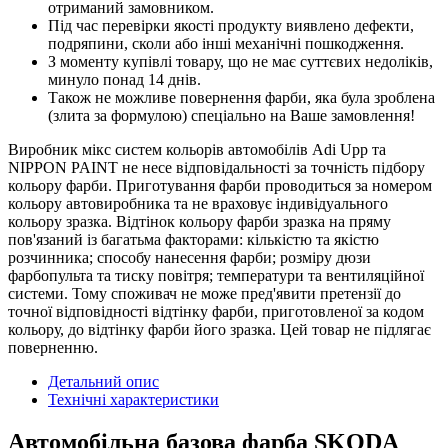
отриманий замовником.
Під час перевірки якості продукту виявлено дефекти,
подряпини, сколи або інші механічні пошкодження.
З моменту купівлі товару, що не має суттєвих недоліків,
минуло понад 14 днів.
Також не можливе повернення фарби, яка була зроблена
(злита за формулою) спеціально на Ваше замовлення!
Виробник мікс систем кольорів автомобілів Adi Upp та
NIPPON PAINT не несе відповідальності за точність підбору
кольору фарби. Приготування фарби проводиться за номером
кольору автовиробника та не враховує індивідуального
кольору зразка. Відтінок кольору фарби зразка на пряму
пов'язаний із багатьма факторами: кількістю та якістю
розчинника; способу нанесення фарби; розміру дюзи
фарбопульта та тиску повітря; температури та вентиляційної
системи. Тому споживач не може пред'явити претензії до
точної відповідності відтінку фарби, приготовленої за кодом
кольору, до відтінку фарби його зразка. Цей товар не підлягає
поверненню.
Детальний опис
Технічні характеристики
Автомобільна базова фарба SKODA