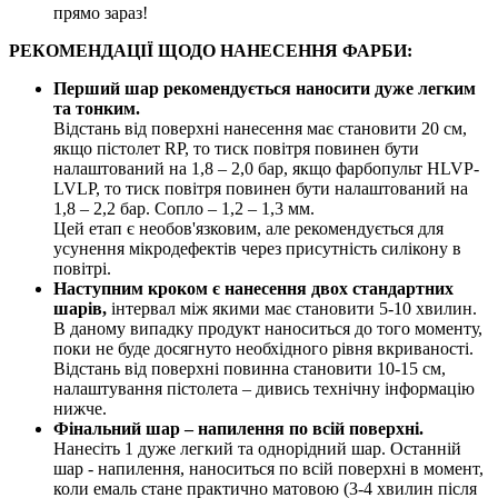
прямо зараз!
РЕКОМЕНДАЦІЇ ЩОДО НАНЕСЕННЯ ФАРБИ:
Перший шар рекомендується наносити дуже легким
та тонким.
Відстань від поверхні нанесення має становити 20 см,
якщо пістолет RP, то тиск повітря повинен бути
налаштований на 1,8 – 2,0 бар, якщо фарбопульт HLVP-
LVLP, то тиск повітря повинен бути налаштований на
1,8 – 2,2 бар. Сопло – 1,2 – 1,3 мм.
Цей етап є необов'язковим, але рекомендується для
усунення мікродефектів через присутність силікону в
повітрі.
Наступним кроком є нанесення двох стандартних
шарів,
інтервал між якими має становити 5-10 хвилин.
В даному випадку продукт наноситься до того моменту,
поки не буде досягнуто необхідного рівня вкриваності.
Відстань від поверхні повинна становити 10-15 см,
налаштування пістолета – дивись технічну інформацію
нижче.
Фінальний шар – напилення по всій поверхні.
Нанесіть 1 дуже легкий та однорідний шар. Останній
шар - напилення, наноситься по всій поверхні в момент,
коли емаль стане практично матовою (3-4 хвилин після