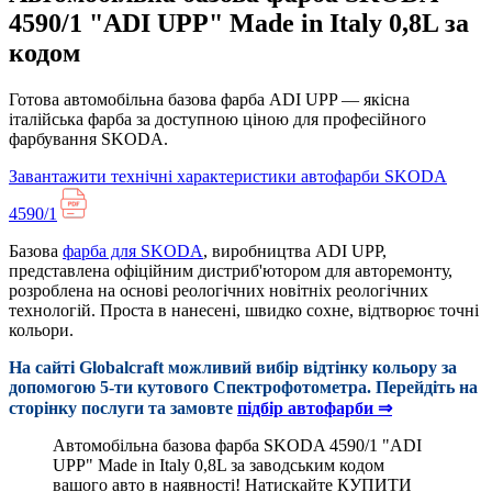
4590/1 "ADI UPP" Made in Italy 0,8L за
кодом
Готова автомобільна базова фарба ADI UPP — якісна
італійська фарба за доступною ціною для професійного
фарбування SKODA.
Завантажити технічні характеристики автофарби SKODA
4590/1
Базова
фарба для SKODA
, виробництва ADI UPP,
представлена офіційним дистриб'ютором для авторемонту,
розроблена на основі реологічних новітніх реологічних
технологій. Проста в нанесені, швидко сохне, відтворює точні
кольори.
На сайті Globalcraft можливий вибір відтінку кольору за
допомогою 5-ти кутового Cпектрофотометра. Перейдіть на
сторінку послуги та замовте
підбір автофарби ⇒
Автомобільна базова фарба SKODA 4590/1 "ADI
UPP" Made in Italy 0,8L за заводським кодом
вашого авто в наявності! Натискайте КУПИТИ