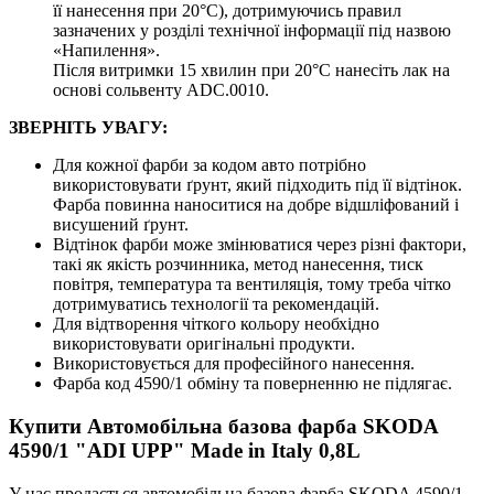
її нанесення при 20°C), дотримуючись правил
зазначених у розділі технічної інформації під назвою
«Напилення».
Після витримки 15 хвилин при 20°C нанесіть лак на
основі сольвенту ADC.0010.
ЗВЕРНІТЬ УВАГУ:
Для кожної фарби за кодом авто потрібно
використовувати ґрунт, який підходить під її відтінок.
Фарба повинна наноситися на добре відшліфований і
висушений ґрунт.
Відтінок фарби може змінюватися через різні фактори,
такі як якість розчинника, метод нанесення, тиск
повітря, температура та вентиляція, тому треба чітко
дотримуватись технології та рекомендацій.
Для відтворення чіткого кольору необхідно
використовувати оригінальні продукти.
Використовується для професійного нанесення.
Фарба код 4590/1 обміну та поверненню не підлягає.
Купити Автомобільна базова фарба SKODA
4590/1 "ADI UPP" Made in Italy 0,8L
У нас продається автомобільна базова фарба SKODA 4590/1