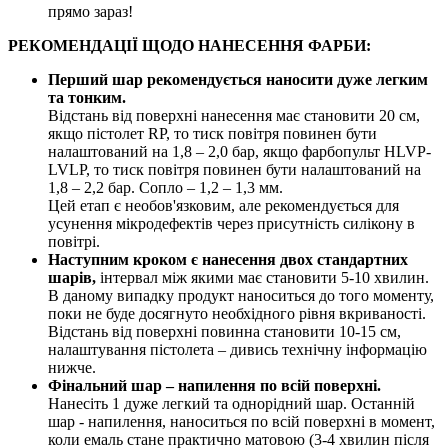
прямо зараз!
РЕКОМЕНДАЦІЇ ЩОДО НАНЕСЕННЯ ФАРБИ:
Перший шар рекомендується наносити дуже легким
та тонким.
Відстань від поверхні нанесення має становити 20 см,
якщо пістолет RP, то тиск повітря повинен бути
налаштований на 1,8 – 2,0 бар, якщо фарбопульт HLVP-
LVLP, то тиск повітря повинен бути налаштований на
1,8 – 2,2 бар. Сопло – 1,2 – 1,3 мм.
Цей етап є необов'язковим, але рекомендується для
усунення мікродефектів через присутність силікону в
повітрі.
Наступним кроком є нанесення двох стандартних
шарів,
інтервал між якими має становити 5-10 хвилин.
В даному випадку продукт наноситься до того моменту,
поки не буде досягнуто необхідного рівня вкриваності.
Відстань від поверхні повинна становити 10-15 см,
налаштування пістолета – дивись технічну інформацію
нижче.
Фінальний шар – напилення по всій поверхні.
Нанесіть 1 дуже легкий та однорідний шар. Останній
шар - напилення, наноситься по всій поверхні в момент,
коли емаль стане практично матовою (3-4 хвилин після