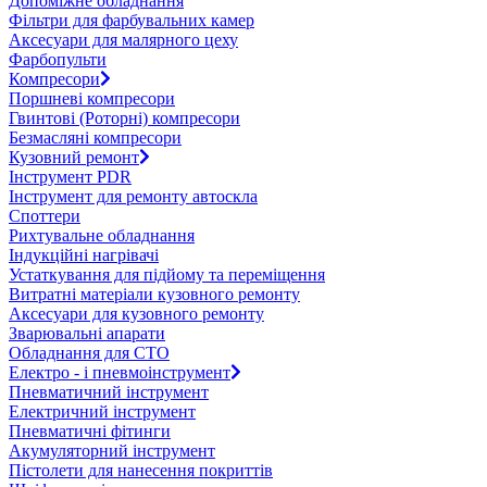
Допоміжне обладнання
Фільтри для фарбувальних камер
Аксесуари для малярного цеху
Фарбопульти
Компресори
Поршневі компресори
Гвинтові (Роторні) компресори
Безмасляні компресори
Кузовний ремонт
Інструмент PDR
Інструмент для ремонту автоскла
Споттери
Рихтувальне обладнання
Індукційні нагрівачі
Устаткування для підйому та переміщення
Витратні матеріали кузовного ремонту
Аксесуари для кузовного ремонту
Зварювальні апарати
Обладнання для СТО
Електро - і пневмоінструмент
Пневматичний інструмент
Електричний інструмент
Пневматичні фітинги
Акумуляторний інструмент
Пістолети для нанесення покриттів