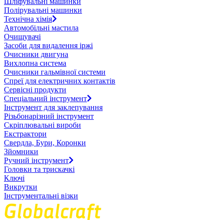
Шліфувальні машинки
Полірувальні машинки
Технічна хімія
Автомобільні мастила
Очищувачі
Засоби для видалення іржі
Очисники двигуна
Вихлопна система
Очисники гальмівної системи
Спреї для електричних контактів
Сервісні продукти
Спеціальний інструмент
Інструмент для заклепування
Різьбонарізний інструмент
Скріплювальні вироби
Екстрактори
Свердла, Бури, Коронки
Зйомники
Ручний інструмент
Головки та трискачкі
Ключі
Викрутки
Інструментальні візки