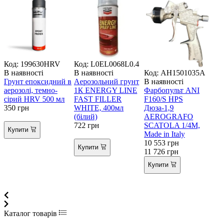
Код: 199630HRV
Код: L0EL0068L0.4
В наявності
В наявності
Код: AH1501035A
В
Грунт епоксидний в
Аерозольний грунт
В наявності
Р
аерозолі, темно-
1К ENERGY LINE
Фарбопульт ANI
у
сірий HRV 500 мл
FAST FILLER
F160/S HPS
350
грн
WHITE, 400мл
Дюза-1,9
2
(білий)
AEROGRAFO
722
грн
SCATOLA 1/4M,
Купити
Made in Italy
10 553
грн
Купити
11 726
грн
Купити
Каталог товарів