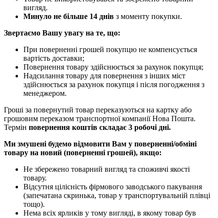
вигляд.
Минуло не більше 14 днів
з моменту покупки.
Звертаємо Вашу увагу на те, що:
При поверненні грошей покупцю не компенсується
вартість доставки;
Повернення товару здійснюється за рахунок покупця;
Надсилання товару для повернення з інших міст
здійснюється за рахунок покупця і після погодження з
менеджером.
Гроші за повернутий товар переказуються на картку або
грошовим переказом транспортної компанії Нова Пошта.
Термін
повернення коштів складає 3 робочі дні.
Ми змушені будемо відмовити Вам у поверненні/обміні
товару на новий (поверненні грошей), якщо:
Не збережено товарний вигляд та споживчі якості
товару.
Відсутня цілісність фірмового заводського пакування
(запечатана скринька, товар у транспортувальній плівці
тощо).
Нема всіх ярликів у тому вигляді, в якому товар був