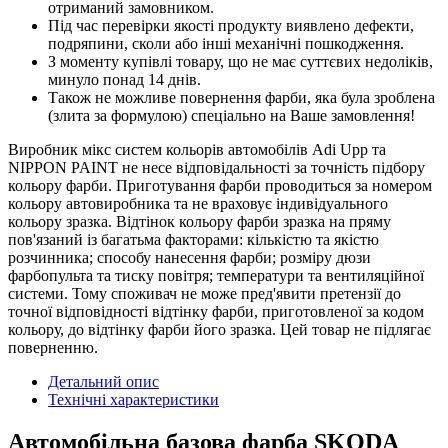
отриманий замовником.
Під час перевірки якості продукту виявлено дефекти,
подряпини, сколи або інші механічні пошкодження.
З моменту купівлі товару, що не має суттєвих недоліків,
минуло понад 14 днів.
Також не можливе повернення фарби, яка була зроблена
(злита за формулою) спеціально на Ваше замовлення!
Виробник мікс систем кольорів автомобілів Adi Upp та
NIPPON PAINT не несе відповідальності за точність підбору
кольору фарби. Приготування фарби проводиться за номером
кольору автовиробника та не враховує індивідуального
кольору зразка. Відтінок кольору фарби зразка на пряму
пов'язаний із багатьма факторами: кількістю та якістю
розчинника; способу нанесення фарби; розміру дюзи
фарбопульта та тиску повітря; температури та вентиляційної
системи. Тому споживач не може пред'явити претензії до
точної відповідності відтінку фарби, приготовленої за кодом
кольору, до відтінку фарби його зразка. Цей товар не підлягає
поверненню.
Детальний опис
Технічні характеристики
Автомобільна базова фарба SKODA