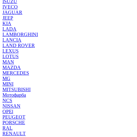
ISUZU
IVECO
JAGUAR
JEEP
KIA
LADA
LAMBORGHINI
LANCIA
LAND ROVER
LEXUS
LOTUS
MAN
MAZDA
MERCEDES
MG
MINI
MITSUBISHI
Мотофарба
NCS
NISSAN
OPEl
PEUGEOT
PORSCHE
RAL
RENAULT