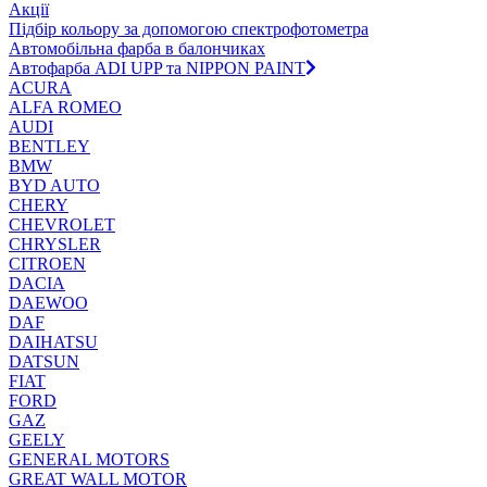
Акції
Підбір кольору за допомогою спектрофотометра
Автомобільна фарба в балончиках
Автофарба ADI UPP та NIPPON PAINT
ACURA
ALFA ROMEO
AUDI
BENTLEY
BMW
BYD AUTO
CHERY
CHEVROLET
CHRYSLER
CITROEN
DACIA
DAEWOO
DAF
DAIHATSU
DATSUN
FIAT
FORD
GAZ
GEELY
GENERAL MOTORS
GREAT WALL MOTOR