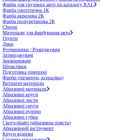
Фарба для грузових авто по каталогу RAL
Фарба синтетична 1К
Фарба акрилова 2К
Фарба поліуретанова 2К
Chreon
Матеріали для фарбування авто
Грунти
Лаки
Розчинники / Розріджувачі
Затверджувачі
Знежирювачі
Шпаклівки
Підготовка поверхні
Фарби (пігменти, ксераліки)
Витратні матеріали
Абразивні матеріали
Абразивні круги
Абразивні листи
Абразивні смуги
Абразивні рулони
Абразивні губки
Скотч-брайт (абразивна повсть)
Абразивний інструмент
Круги відрізні
Система маскування