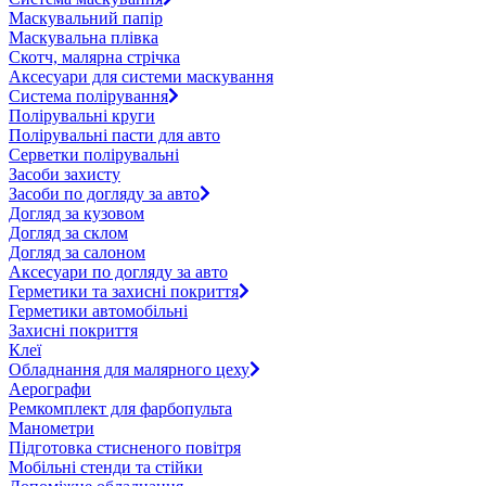
Маскувальний папір
Маскувальна плівка
Скотч, малярна стрічка
Аксесуари для системи маскування
Система полірування
Полірувальні круги
Полірувальні пасти для авто
Серветки полірувальні
Засоби захисту
Засоби по догляду за авто
Догляд за кузовом
Догляд за склом
Догляд за салоном
Аксесуари по догляду за авто
Герметики та захисні покриття
Герметики автомобільні
Захисні покриття
Клеї
Обладнання для малярного цеху
Аерографи
Ремкомплект для фарбопульта
Манометри
Підготовка стисненого повітря
Мобільні стенди та стійки