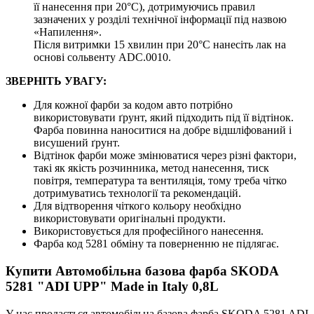
її нанесення при 20°C), дотримуючись правил
зазначених у розділі технічної інформації під назвою
«Напилення».
Після витримки 15 хвилин при 20°C нанесіть лак на
основі сольвенту ADC.0010.
ЗВЕРНІТЬ УВАГУ:
Для кожної фарби за кодом авто потрібно
використовувати ґрунт, який підходить під її відтінок.
Фарба повинна наноситися на добре відшліфований і
висушений ґрунт.
Відтінок фарби може змінюватися через різні фактори,
такі як якість розчинника, метод нанесення, тиск
повітря, температура та вентиляція, тому треба чітко
дотримуватись технології та рекомендацій.
Для відтворення чіткого кольору необхідно
використовувати оригінальні продукти.
Використовується для професійного нанесення.
Фарба код 5281 обміну та поверненню не підлягає.
Купити Автомобільна базова фарба SKODA
5281 "ADI UPP" Made in Italy 0,8L
У нас продається автомобільна базова фарба SKODA 5281 ADI