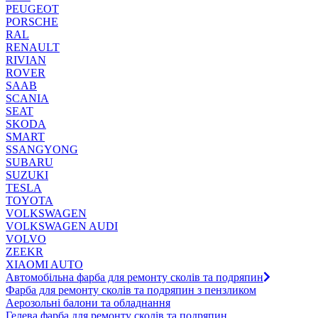
PEUGEOT
PORSCHE
RAL
RENAULT
RIVIAN
ROVER
SAAB
SCANIA
SEAT
SKODA
SMART
SSANGYONG
SUBARU
SUZUKI
TESLA
TOYOTA
VOLKSWAGEN
VOLKSWAGEN AUDI
VOLVO
ZEEKR
XIAOMI AUTO
Автомобільна фарба для ремонту сколів та подряпин
Фарба для ремонту сколів та подряпин з пензликом
Аерозольні балони та обладнання
Гелева фарба для ремонту сколів та подряпин