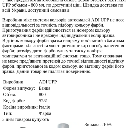
UPP об'ємом - 800 мл, по доступній ціні. Швидка доставка по
всій Україні, доступний самовивіз.
Виробник мікс системи кольорів автоемалей ADI UPP не несе
відповідальності за точність підбору кольору фарби.
Приготування фарби здійснюється за номером кольору
автовиробника і не враховує індивідуальний колір зразка.
Відтінок кольору фарби зразка напряму пов’язаний з багатьма
факторами: кількості та якості розчинника; способу нанесення
фарби; розміру дюзи фарбопульту та тиску повітря;
температури та вентиляційної системи тощо. Тому споживач
не може пред’явити претензії до точної відповідності відтінку
фарби, приготованої за кодом кольору, до відтінку фарби його
зразка. Даний товар не підлягає поверненню.
Виробник
ADI UPP
Форма випуску:
Банка
Об`єм:
800
Код фарби:
5281
Країна виробник:
Італія
Тип:
Фарба
З цим товаром купують
Знижка: -10%