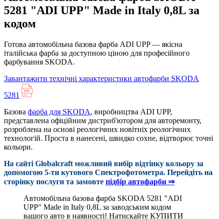
5281 "ADI UPP" Made in Italy 0,8L за
кодом
Готова автомобільна базова фарба ADI UPP — якісна
італійська фарба за доступною ціною для професійного
фарбування SKODA.
Завантажити технічні характеристики автофарби SKODA
5281
Базова
фарба для SKODA
, виробництва ADI UPP,
представлена офіційним дистриб'ютором для авторемонту,
розроблена на основі реологічних новітніх реологічних
технологій. Проста в нанесені, швидко сохне, відтворює точні
кольори.
На сайті Globalcraft можливий вибір відтінку кольору за
допомогою 5-ти кутового Cпектрофотометра. Перейдіть на
сторінку послуги та замовте
підбір автофарби ⇒
Автомобільна базова фарба SKODA 5281 "ADI
UPP" Made in Italy 0,8L за заводським кодом
вашого авто в наявності! Натискайте КУПИТИ