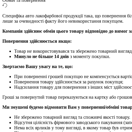
Обмін та повернення
Специфіка авто лакофарбової продукції така, що повернення бі
лише за очевидності факту його невикористання покупцем.
Компанія здійснює обмін цього товару відповідно до вимог з
Повернення здійснюється якщо:
Товар не використовувався та збережено товарний вигляд
Минуло не більше 14 днів
з моменту покупки.
Звертаємо Вашу увагу на те, що:
При поверненні грошей покупцю не компенсується вартіс
Повернення товару здійснюється за рахунок покупця;
Надсилання товару для повернення з інших міст здійснює
Гроші за повернутий товар переказуються на картку або грошо
Ми змушені будемо відмовити Вам у поверненні/обміні товар
Не збережено товарний вигляд та споживчі якості товару.
Відсутня цілісність фірмового заводського пакування (зап
Нема всіх ярликів у тому вигляді, в якому товар був отр