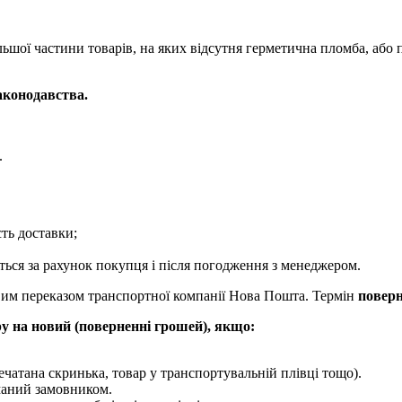
льшої частини товарів, на яких відсутня герметична пломба, аб
аконодавства.
.
ть доставки;
ться за рахунок покупця і після погодження з менеджером.
вим переказом транспортної компанії Нова Пошта. Термін
поверн
у на новий (поверненні грошей), якщо:
ечатана скринька, товар у транспортувальній плівці тощо).
иманий замовником.