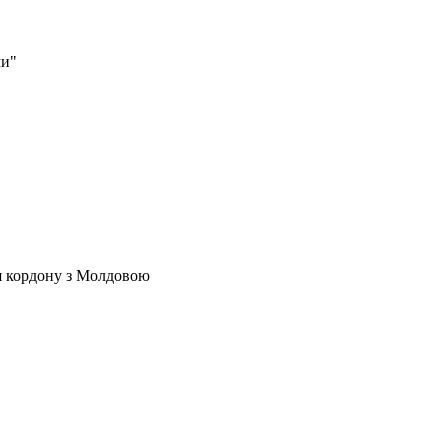
ми"
ля кордону з Молдовою