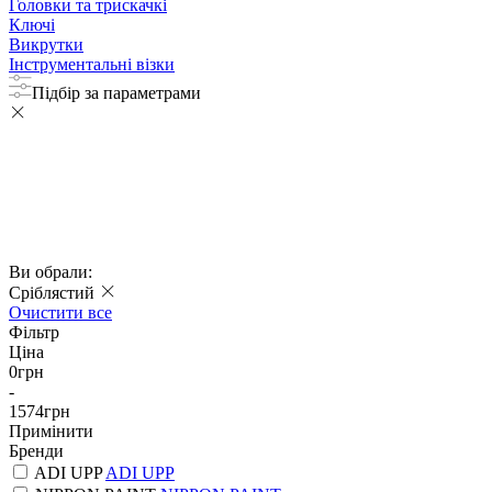
Головки та трискачкі
Ключі
Викрутки
Інструментальні візки
Підбір за параметрами
Ви обрали:
Сріблястий
Очистити все
Фільтр
Ціна
0
грн
-
1574
грн
Примінити
Бренди
ADI UPP
ADI UPP