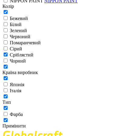
NIPPON PAINT
NIPPON PAINT
Колір
Бежевий
Білий
Зелений
Червоний
Помаранчевий
Сірий
Сріблястий
Чорний
Країна виробник
Японія
Італія
Тип
Фарба
Примінити