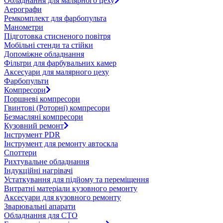
Обладнання для малярного цеху
Аерографи
Ремкомплект для фарбопульта
Манометри
Підготовка стисненого повітря
Мобільні стенди та стійки
Допоміжне обладнання
Фільтри для фарбувальних камер
Аксесуари для малярного цеху
Фарбопульти
Компресори
Поршневі компресори
Гвинтові (Роторні) компресори
Безмасляні компресори
Кузовний ремонт
Інструмент PDR
Інструмент для ремонту автоскла
Споттери
Рихтувальне обладнання
Індукційні нагрівачі
Устаткування для підйому та переміщення
Витратні матеріали кузовного ремонту
Аксесуари для кузовного ремонту
Зварювальні апарати
Обладнання для СТО