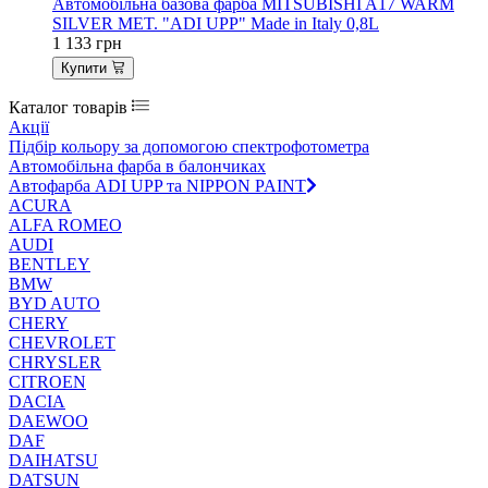
Автомобільна базова фарба MITSUBISHI A17 WARM
SILVER MET. "ADI UPP" Made in Italy 0,8L
1 133
грн
Купити
Каталог товарів
Акції
Підбір кольору за допомогою спектрофотометра
Автомобільна фарба в балончиках
Автофарба ADI UPP та NIPPON PAINT
ACURA
ALFA ROMEO
AUDI
BENTLEY
BMW
BYD AUTO
CHERY
CHEVROLET
CHRYSLER
CITROEN
DACIA
DAEWOO
DAF
DAIHATSU
DATSUN