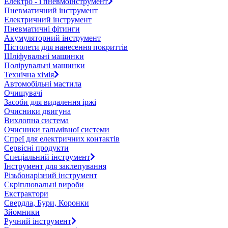
Електро - і пневмоінструмент
Пневматичний інструмент
Електричний інструмент
Пневматичні фітинги
Акумуляторний інструмент
Пістолети для нанесення покриттів
Шліфувальні машинки
Полірувальні машинки
Технічна хімія
Автомобільні мастила
Очищувачі
Засоби для видалення іржі
Очисники двигуна
Вихлопна система
Очисники гальмівної системи
Спреї для електричних контактів
Сервісні продукти
Спеціальний інструмент
Інструмент для заклепування
Різьбонарізний інструмент
Скріплювальні вироби
Екстрактори
Свердла, Бури, Коронки
Зйомники
Ручний інструмент