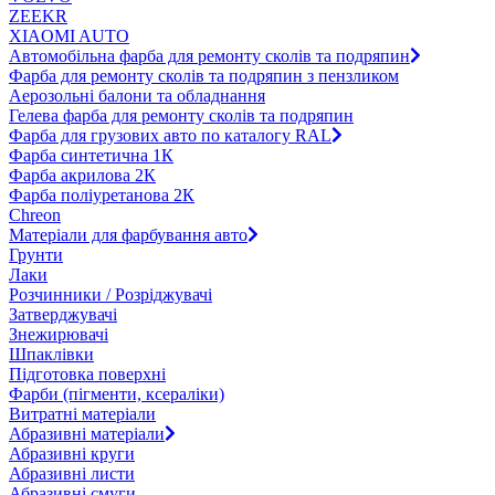
ZEEKR
XIAOMI AUTO
Автомобільна фарба для ремонту сколів та подряпин
Фарба для ремонту сколів та подряпин з пензликом
Аерозольні балони та обладнання
Гелева фарба для ремонту сколів та подряпин
Фарба для грузових авто по каталогу RAL
Фарба синтетична 1К
Фарба акрилова 2К
Фарба поліуретанова 2К
Chreon
Матеріали для фарбування авто
Грунти
Лаки
Розчинники / Розріджувачі
Затверджувачі
Знежирювачі
Шпаклівки
Підготовка поверхні
Фарби (пігменти, ксераліки)
Витратні матеріали
Абразивні матеріали
Абразивні круги
Абразивні листи
Абразивні смуги