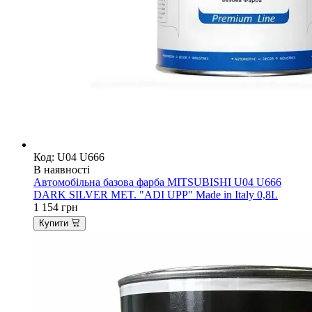
Код: U04 U666
В наявності
Автомобільна базова фарба MITSUBISHI U04 U666
DARK SILVER MET. "ADI UPP" Made in Italy 0,8L
1 154
грн
Купити