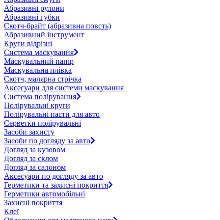
Абразивні рулони
Абразивні губки
Скотч-брайт (абразивна повсть)
Абразивний інструмент
Круги відрізні
Система маскування
Маскувальний папір
Маскувальна плівка
Скотч, малярна стрічка
Аксесуари для системи маскування
Система полірування
Полірувальні круги
Полірувальні пасти для авто
Серветки полірувальні
Засоби захисту
Засоби по догляду за авто
Догляд за кузовом
Догляд за склом
Догляд за салоном
Аксесуари по догляду за авто
Герметики та захисні покриття
Герметики автомобільні
Захисні покриття
Клеї