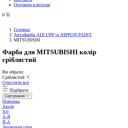
Оптовим клієнтам
0
Головна
Автофарба ADI UPP та NIPPON PAINT
MITSUBISHI
Фарба для MITSUBISHI колір
сріблястий
Ви обрали:
Сріблястий
Очистити все
Підібрати
Сортування
Новинка
Акція
Хіт
А-Я
Я-А
Зниження ціни