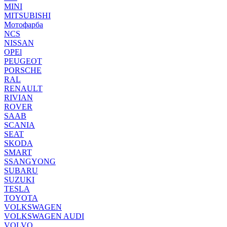
MINI
MITSUBISHI
Мотофарба
NCS
NISSAN
OPEl
PEUGEOT
PORSCHE
RAL
RENAULT
RIVIAN
ROVER
SAAB
SCANIA
SEAT
SKODA
SMART
SSANGYONG
SUBARU
SUZUKI
TESLA
TOYOTA
VOLKSWAGEN
VOLKSWAGEN AUDI
VOLVO