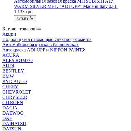
Автомобильная базовая краска MITSUBISHI A17
WARM SILVER MET. "ADI UPP" Made in Italy 0,8L
1 133
грн
Купить
Каталог товаров
Акции
Подбор цвета с помощью спектрофотометра
Автомобильная краска в баллончиках
Автокраска ADI UPP и NIPPON PAINT
ACURA
ALFA ROMEO
AUDI
BENTLEY
BMW
BYD AUTO
CHERY
CHEVROLET
CHRYSLER
CITROEN
DACIA
DAEWOO
DAF
DAIHATSU
DATSUN