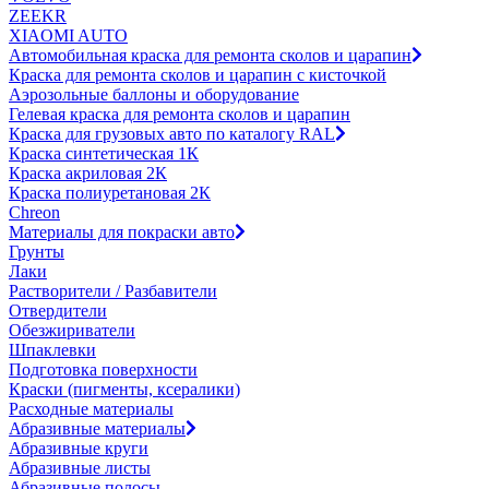
ZEEKR
XIAOMI AUTO
Автомобильная краска для ремонта сколов и царапин
Краска для ремонта сколов и царапин с кисточкой
Аэрозольные баллоны и оборудование
Гелевая краска для ремонта сколов и царапин
Краска для грузовых авто по каталогу RAL
Краска синтетическая 1К
Краска акриловая 2К
Краска полиуретановая 2К
Chreon
Материалы для покраски авто
Грунты
Лаки
Растворители / Разбавители
Отвердители
Обезжириватели
Шпаклевки
Подготовка поверхности
Краски (пигменты, ксералики)
Расходные материалы
Абразивные материалы
Абразивные круги
Абразивные листы
Абразивные полосы