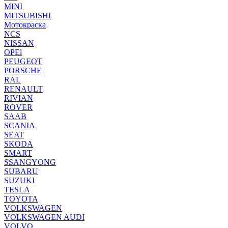
MINI
MITSUBISHI
Мотокраска
NCS
NISSAN
OPEl
PEUGEOT
PORSCHE
RAL
RENAULT
RIVIAN
ROVER
SAAB
SCANIA
SEAT
SKODA
SMART
SSANGYONG
SUBARU
SUZUKI
TESLA
TOYOTA
VOLKSWAGEN
VOLKSWAGEN AUDI
VOLVO