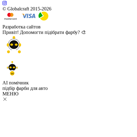
© Globalcraft 2015-2026
Разработка сайтов
Привіт! Допомогти підібрати фарбу? 🎨
GC
AI помічник
підбір
фарби
для авто
МЕНЮ