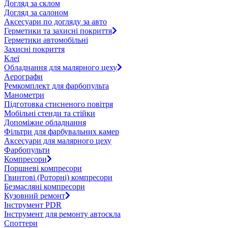
Догляд за склом
Догляд за салоном
Аксесуари по догляду за авто
Герметики та захисні покриття
Герметики автомобільні
Захисні покриття
Клеї
Обладнання для малярного цеху
Аерографи
Ремкомплект для фарбопульта
Манометри
Підготовка стисненого повітря
Мобільні стенди та стійки
Допоміжне обладнання
Фільтри для фарбувальних камер
Аксесуари для малярного цеху
Фарбопульти
Компресори
Поршневі компресори
Гвинтові (Роторні) компресори
Безмасляні компресори
Кузовний ремонт
Інструмент PDR
Інструмент для ремонту автоскла
Споттери