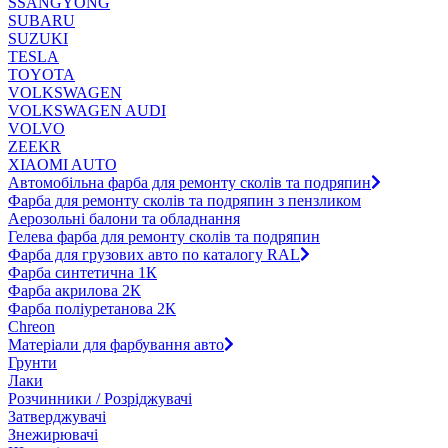
SSANGYONG
SUBARU
SUZUKI
TESLA
TOYOTA
VOLKSWAGEN
VOLKSWAGEN AUDI
VOLVO
ZEEKR
XIAOMI AUTO
Автомобільна фарба для ремонту сколів та подряпин
Фарба для ремонту сколів та подряпин з пензликом
Аерозольні балони та обладнання
Гелева фарба для ремонту сколів та подряпин
Фарба для грузових авто по каталогу RAL
Фарба синтетична 1К
Фарба акрилова 2К
Фарба поліуретанова 2К
Chreon
Матеріали для фарбування авто
Грунти
Лаки
Розчинники / Розріджувачі
Затверджувачі
Знежирювачі