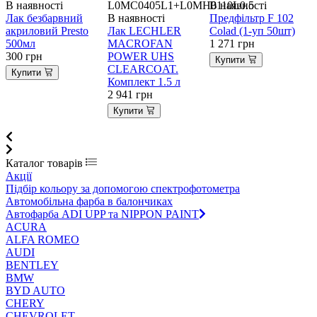
В наявності
L0MC0405L1+L0MH0110L0.5
В наявності
В
Лак безбарвний
В наявності
Предфільтр F 102
Н
акриловий Presto
Лак LECHLER
Colad (1-уп 50шт)
500мл
MACROFAN
1 271
грн
о
300
грн
POWER UHS
с
Купити
CLEARCOAT.
Купити
Комплект 1.5 л
5
2 941
грн
Купити
Каталог товарів
Акції
Підбір кольору за допомогою спектрофотометра
Автомобільна фарба в балончиках
Автофарба ADI UPP та NIPPON PAINT
ACURA
ALFA ROMEO
AUDI
BENTLEY
BMW
BYD AUTO
CHERY
CHEVROLET