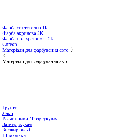
Фарба синтетична 1К
Фарба акрилова 2К
Фарба поліуретанова 2К
Chreon
Матеріали для фарбування авто
Матеріали для фарбування авто
Грунти
Лаки
Розчинники / Розріджувачі
Затверджувачі
Знежирювачі
Шпаклівки