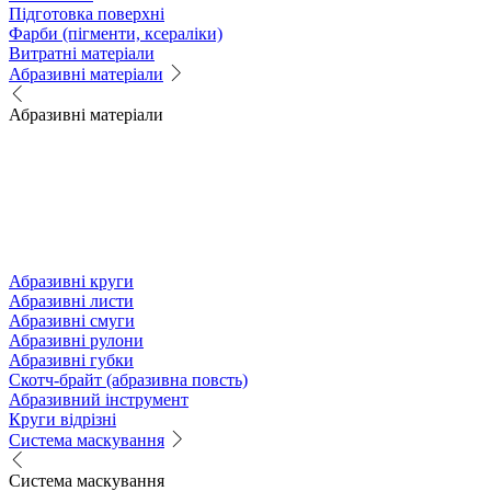
Підготовка поверхні
Фарби (пігменти, ксераліки)
Витратні матеріали
Абразивні матеріали
Абразивні матеріали
Абразивні круги
Абразивні листи
Абразивні смуги
Абразивні рулони
Абразивні губки
Скотч-брайт (абразивна повсть)
Абразивний інструмент
Круги відрізні
Система маскування
Система маскування