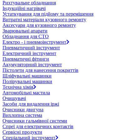
Рихтувальне обладнання
Індукційні нагрівачі
Устаткування для підйому та переміщення
Витратні матеріали кузовного ремонту
Аксесуари для кузовного ремонту
Зварювальні апарати
Обладнання для СТО
Електро - і пневмоінструмент
Пневматичний інструмент
Електричний інструмент
Пневматичні фітинги
Акумуляторний інструмент
Пістолети для нанесення покриттів
Шліфувальні машинки
Полірувальні машинки
Технічна хімія
Автомобільні мастила
Очищувачі
Засоби для видалення іржі
Очисники двигуна
Вихлопна система
Очисники гальмівної системи
Спреї для електричних контактів
Сервісні продукти
Спеціальний інструмент