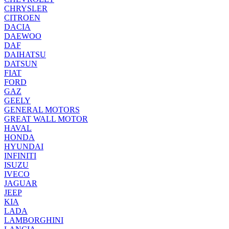
CHRYSLER
CITROEN
DACIA
DAEWOO
DAF
DAIHATSU
DATSUN
FIAT
FORD
GAZ
GEELY
GENERAL MOTORS
GREAT WALL MOTOR
HAVAL
HONDA
HYUNDAI
INFINITI
ISUZU
IVECO
JAGUAR
JEEP
KIA
LADA
LAMBORGHINI