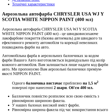
Технічні характеристики
Аерозольна автофарба CHRYSLER USA WJ Y
SCOTIA WHITE NIPPON PAINT (400 мл)
Аерозольна автофарба CHRYSLER USA WJ Y SCOTIA
WHITE NIPPON PAINT (400 мл) - це швидковисихаюче
лакофарбове покриття (базова автоемаль) для швидкого та
ефективного ремонту автомобіля та корекції невеликих
пошкоджень фарби на авто.
Автомобільна фарба в аерозольних балончиках за кодом
фарби Вашого Авто виготовляється індивідуально під колір
кожного автомобіля. Вам залишається лише надати код фарби
авто. Ми пропонуємо Вам аерозольні балончики преміум-
якості NIPPON PAINT.
2
Одного
балончика вистачає
приблизно
на 1,5 м
поверхні при нанесенні
2 шари
.
Об'єм 400 мл.
Баллончик повністю розпилює всю свою ємність з
рівномірною шириною факела.
У наших балонах високий вміст фарби.
Рівномірна ширина факела під час використання всього