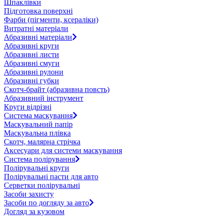
Шпаклівки
Підготовка поверхні
Фарби (пігменти, ксераліки)
Витратні матеріали
Абразивні матеріали
Абразивні круги
Абразивні листи
Абразивні смуги
Абразивні рулони
Абразивні губки
Скотч-брайт (абразивна повсть)
Абразивний інструмент
Круги відрізні
Система маскування
Маскувальний папір
Маскувальна плівка
Скотч, малярна стрічка
Аксесуари для системи маскування
Система полірування
Полірувальні круги
Полірувальні пасти для авто
Серветки полірувальні
Засоби захисту
Засоби по догляду за авто
Догляд за кузовом