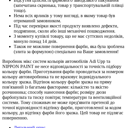
Відсутня цілісність фірмового заводського пакування
(запечатана скринька, товар у транспортувальній плівці
тощо).
Нема всіх ярликів у тому вигляді, в якому товар був
отриманий замовником.
Під час перевірки якості продукту виявлено дефекти,
подряпини, сколи або інші механічні пошкодження.
З моменту купівлі товару, що не має суттєвих недоліків,
минуло понад 14 днів.
Також не можливе повернення фарби, яка була зроблена
(злита за формулою) спеціально на Ваше замовлення!
Виробник мікс систем кольорів автомобілів Adi Upp та
NIPPON PAINT не несе відповідальності за точність підбору
кольору фарби. Приготування фарби проводиться за номером
кольору автовиробника та не враховує індивідуального
кольору зразка. Відтінок кольору фарби зразка на пряму
пов'язаний із багатьма факторами: кількістю та якістю
розчинника; способу нанесення фарби; розміру дюзи
фарбопульта та тиску повітря; температури та вентиляційної
системи. Тому споживач не може пред'явити претензії до
точної відповідності відтінку фарби, приготовленої за кодом
кольору, до відтінку фарби його зразка. Цей товар не підлягає
поверненню.
Детальний опис