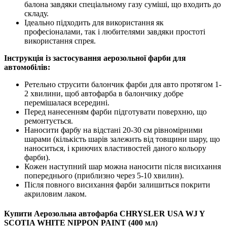
балона завдяки спеціальному газу суміші, що входить до
складу.
Ідеально підходить для використання як
професіоналами, так і любителями завдяки простоті
використання спрея.
Інструкція із застосування аерозольної фарби для
автомобілів:
Ретельно струсити балончик фарби для авто протягом 1-
2 хвилини, щоб автофарба в балончику добре
перемішалася всередині.
Перед нанесенням фарби підготувати поверхню, що
ремонтується.
Наносити фарбу на відстані 20-30 см рівномірними
шарами (кількість шарів залежить від товщини шару, що
наноситься, і криючих властивостей даного кольору
фарби).
Кожен наступний шар можна наносити після висихання
попереднього (приблизно через 5-10 хвилин).
Після повного висихання фарби залишиться покрити
акриловим лаком.
Купити Аерозольна автофарба CHRYSLER USA WJ Y
SCOTIA WHITE NIPPON PAINT (400 мл)