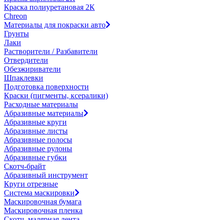
Краска полиуретановая 2К
Chreon
Материалы для покраски авто
Грунты
Лаки
Растворители / Разбавители
Отвердители
Обезжириватели
Шпаклевки
Подготовка поверхности
Краски (пигменты, ксералики)
Расходные материалы
Абразивные материалы
Абразивные круги
Абразивные листы
Абразивные полосы
Абразивные рулоны
Абразивные губки
Скотч-брайт
Абразивный инструмент
Круги отрезные
Система маскировки
Маскировочная бумага
Маскировочная пленка
Скотч, малярная лента