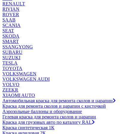
RENAULT
RIVIAN
ROVER
SAAB
SCANIA
SEAT
SKODA
SMART
SSANGYONG
SUBARU
SUZUKI
TESLA
TOYOTA
VOLKSWAGEN
VOLKSWAGEN AUDI
VOLVO
ZEEKR
XIAOMI AUTO
Автомобильная краска для ремонта сколов и царапин
Краска для ремонта сколов и царапин с кисточкой
Аэрозольные баллоны и оборудование
Гелевая краска для ремонта сколов и царапин
Краска для грузовых авто по каталогу RAL
Краска синтетическая 1К
Краска акриловая 2К