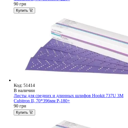
90
грн
Купить
Код: 51414
В наличии
Листы для средних и длинных шлифов Hookit 737U 3M
Cubitron II, 70*396мм P-180+
90
грн
Купить