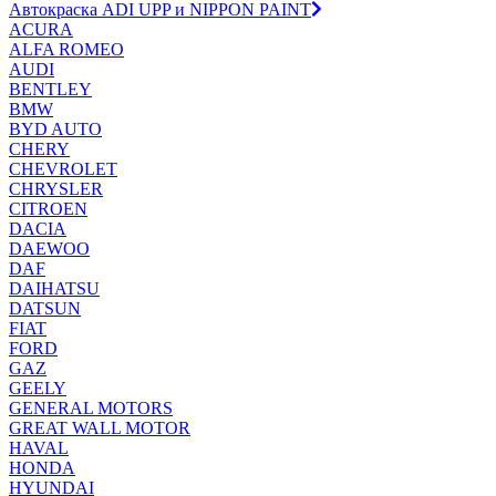
Автокраска ADI UPP и NIPPON PAINT
ACURA
ALFA ROMEO
AUDI
BENTLEY
BMW
BYD AUTO
CHERY
CHEVROLET
CHRYSLER
CITROEN
DACIA
DAEWOO
DAF
DAIHATSU
DATSUN
FIAT
FORD
GAZ
GEELY
GENERAL MOTORS
GREAT WALL MOTOR
HAVAL
HONDA
HYUNDAI