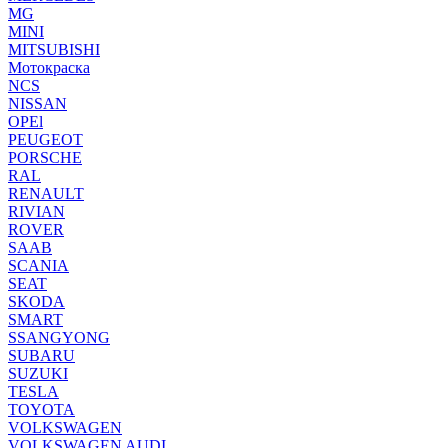
MG
MINI
MITSUBISHI
Мотокраска
NCS
NISSAN
OPEl
PEUGEOT
PORSCHE
RAL
RENAULT
RIVIAN
ROVER
SAAB
SCANIA
SEAT
SKODA
SMART
SSANGYONG
SUBARU
SUZUKI
TESLA
TOYOTA
VOLKSWAGEN
VOLKSWAGEN AUDI