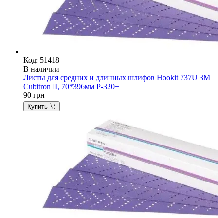
Код: 51418
В наличии
Листы для средних и длинных шлифов Hookit 737U 3M
Cubitron II, 70*396мм P-320+
90
грн
Купить