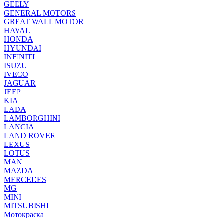
GEELY
GENERAL MOTORS
GREAT WALL MOTOR
HAVAL
HONDA
HYUNDAI
INFINITI
ISUZU
IVECO
JAGUAR
JEEP
KIA
LADA
LAMBORGHINI
LANCIA
LAND ROVER
LEXUS
LOTUS
MAN
MAZDA
MERCEDES
MG
MINI
MITSUBISHI
Мотокраска