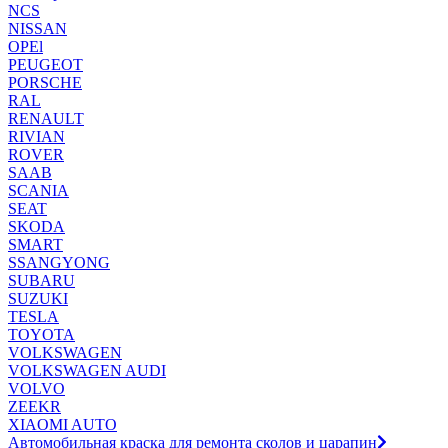
NCS
NISSAN
OPEl
PEUGEOT
PORSCHE
RAL
RENAULT
RIVIAN
ROVER
SAAB
SCANIA
SEAT
SKODA
SMART
SSANGYONG
SUBARU
SUZUKI
TESLA
TOYOTA
VOLKSWAGEN
VOLKSWAGEN AUDI
VOLVO
ZEEKR
XIAOMI AUTO
Автомобильная краска для ремонта сколов и царапин