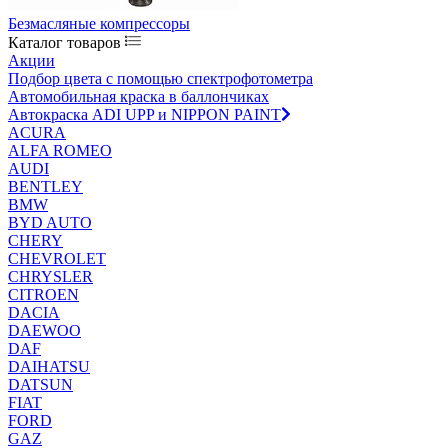
Безмасляные компрессоры
Каталог товаров
Акции
Подбор цвета с помощью спектрофотометра
Автомобильная краска в баллончиках
Автокраска ADI UPP и NIPPON PAINT
ACURA
ALFA ROMEO
AUDI
BENTLEY
BMW
BYD AUTO
CHERY
CHEVROLET
CHRYSLER
CITROEN
DACIA
DAEWOO
DAF
DAIHATSU
DATSUN
FIAT
FORD
GAZ