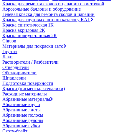
Краска для ремонта сколов и царапин с кисточкой
Аэрозольные баллоны и оборудование
Гелевая краска для ремонта сколов и царапин
Краска для грузовых авто по каталогу RAL
Краска синтетическая 1К
Краска акриловая 2К
Краска полиуретановая 2К
Chreon
Материалы для покраски авто
Грунты
Лаки
Растворители / Разбавители
Отвердители
Обезжириватели
Шпаклевки
Подготовка поверхности
Краски (пигменты, ксералики)
Расходные материалы
Абразивные материалы
Абразивные круги
Абразивные листы
Абразивные полосы
Абразивные рулоны
Абразивные губки
Скотч-брайт